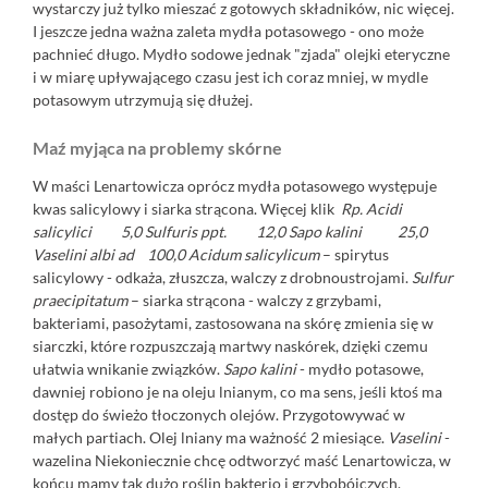
wystarczy już tylko mieszać z gotowych składników, nic więcej.
I jeszcze jedna ważna zaleta mydła potasowego - ono może
pachnieć długo. Mydło sodowe jednak "zjada" olejki eteryczne
i w miarę upływającego czasu jest ich coraz mniej, w mydle
potasowym utrzymują się dłużej.
Maź myjąca na problemy skórne
W maści Lenartowicza oprócz mydła potasowego występuje
kwas salicylowy i siarka strącona. Więcej
klik
Rp. Acidi
salicylici 5,0 Sulfuris ppt. 12,0 Sapo kalini 25,0
Vaselini albi ad 100,0
Acidum salicylicum
– spirytus
salicylowy - odkaża, złuszcza, walczy z drobnoustrojami.
Sulfur
praecipitatum
– siarka strącona - walczy z grzybami,
bakteriami, pasożytami, zastosowana na skórę zmienia się w
siarczki, które rozpuszczają martwy naskórek, dzięki czemu
ułatwia wnikanie związków.
Sapo kalini
- mydło potasowe,
dawniej robiono je na oleju lnianym, co ma sens, jeśli ktoś ma
dostęp do świeżo tłoczonych olejów. Przygotowywać w
małych partiach. Olej lniany ma ważność 2 miesiące.
Vaselini
-
wazelina Niekoniecznie chcę odtworzyć maść Lenartowicza, w
końcu mamy tak dużo roślin bakterio i grzybobójczych.