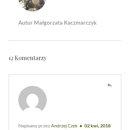
Autor Małgorzata Kaczmarczyk
12 Komentarzy
reply
Napisany przez
Andrzej Czek
02 kwi, 2018