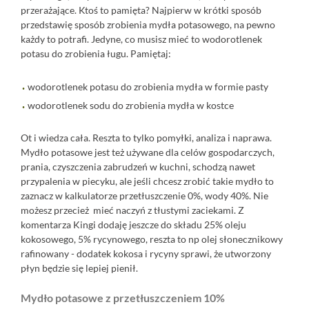
przerażające. Ktoś to pamięta? Najpierw w krótki sposób
przedstawię sposób zrobienia mydła potasowego, na pewno
każdy to potrafi. Jedyne, co musisz mieć to wodorotlenek
potasu do zrobienia ługu. Pamiętaj:
wodorotlenek potasu do zrobienia mydła w formie pasty
wodorotlenek sodu do zrobienia mydła w kostce
Ot i wiedza cała. Reszta to tylko pomyłki, analiza i naprawa.
Mydło potasowe jest też używane dla celów gospodarczych,
prania, czyszczenia zabrudzeń w kuchni, schodzą nawet
przypalenia w piecyku, ale jeśli chcesz zrobić takie mydło to
zaznacz w kalkulatorze przetłuszczenie 0%, wody 40%. Nie
możesz przecież mieć naczyń z tłustymi zaciekami. Z
komentarza Kingi dodaję jeszcze do składu 25% oleju
kokosowego, 5% rycynowego, reszta to np olej słonecznikowy
rafinowany - dodatek kokosa i rycyny sprawi, że utworzony
płyn będzie się lepiej pienił.
Mydło potasowe z przetłuszczeniem 10%