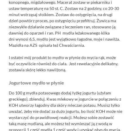
konopnego, migdałowego. Macerat zostaw w piekarniku i
ustaw temperaturę na 50 st. C. Zostaw na 2 godziny, co 20-30
minut wstrząsaj słoikiem. Zostaw do ostygnięcia, na drugi
dzień powtórz proces, po ostygnięciu przefiltruj. Żywica ma
niezwykłe działanie związane z leczeniem ran, stosowano ją
dawniej do oparzeń i ran. PH mydła leżakowanego kilka
dni wynosi 6,5, mydło jest wyjątkowo łagodne, myje i nawilża.
Mazidła na AZS opisała też
Chwaściarnia.
I ostatni mój produkt to mydło w płynie do mycia rąk, może
być oczywiście również do ciała. Jest rewelacyjnie delikatny,
zostawia skórę lekko nawilżoną.
Jogurtowe mydło w płynie
Do 100 g mydła potasowego dodaj łyżkę jogurtu (użyłam
greckiego), zblenduj. Kwas mlekowy w jogurcie w połączeniu z
KOH utworzy łagodny dla skóry mleczan potasu. Musisz tylko
uważać, żeby nie dodać za dużo jogurtu, bo ilość KOH może nie
wystarczyć do prawidłowej reakcji. Możesz sobie zostawić
taką masę mydlaną, ale możesz też wymieszać ją z wodą w
proporcji 1 część mydła 1 część wody i uzyskać płyn do mycia.