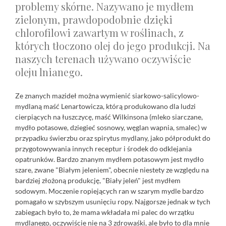
problemy skórne. Nazywano je mydłem
zielonym, prawdopodobnie dzięki
chlorofilowi zawartym w roślinach, z
których tłoczono olej do jego produkcji. Na
naszych terenach używano oczywiście
oleju lnianego.
Ze znanych mazideł można wymienić siarkowo-salicylowo-
mydlaną maść Lenartowicza, którą produkowano dla ludzi
cierpiących na łuszczycę, maść Wilkinsona (mleko siarczane,
mydło potasowe, dziegieć sosnowy, węglan wapnia, smalec) w
przypadku świerzbu oraz spirytus mydlany, jako półprodukt do
przygotowywania innych receptur i środek do odklejania
opatrunków. Bardzo znanym mydłem potasowym jest mydło
szare, zwane "Białym jeleniem", obecnie niestety ze względu na
bardziej złożoną produkcję, "Biały jeleń" jest mydłem
sodowym. Moczenie ropiejących ran w szarym mydle bardzo
pomagało w szybszym usunięciu ropy. Najgorsze jednak w tych
zabiegach było to, że mama wkładała mi palec do wrzątku
mydlanego, oczywiście nie na 3 zdrowaśki, ale było to dla mnie