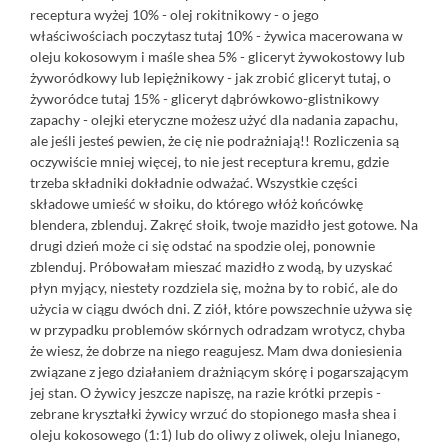
receptura wyżej 10% - olej rokitnikowy - o jego
właściwościach poczytasz
tutaj
10% - żywica macerowana w
oleju kokosowym i maśle shea 5% - gliceryt żywokostowy lub
żyworódkowy lub lepiężnikowy - jak zrobić gliceryt
tutaj
, o
żyworódce
tutaj
15% - gliceryt dąbrówkowo-glistnikowy
zapachy - olejki eteryczne możesz użyć dla nadania zapachu,
ale jeśli jesteś pewien, że cię nie podrażniają!! Rozliczenia są
oczywiście mniej więcej, to nie jest receptura kremu, gdzie
trzeba składniki dokładnie odważać. Wszystkie części
składowe umieść w słoiku, do którego włóż końcówkę
blendera, zblenduj. Zakręć słoik, twoje mazidło jest gotowe. Na
drugi dzień może ci się odstać na spodzie olej, ponownie
zblenduj. Próbowałam mieszać mazidło z wodą, by uzyskać
płyn myjący, niestety rozdziela się, można by to robić, ale do
użycia w ciągu dwóch dni. Z ziół, które powszechnie używa się
w przypadku problemów skórnych odradzam wrotycz, chyba
że wiesz, że dobrze na niego reagujesz. Mam dwa doniesienia
związane z jego działaniem drażniącym skórę i pogarszającym
jej stan. O żywicy jeszcze napiszę, na razie krótki przepis -
zebrane kryształki żywicy wrzuć do stopionego masła shea i
oleju kokosowego (1:1) lub do oliwy z oliwek, oleju lnianego,