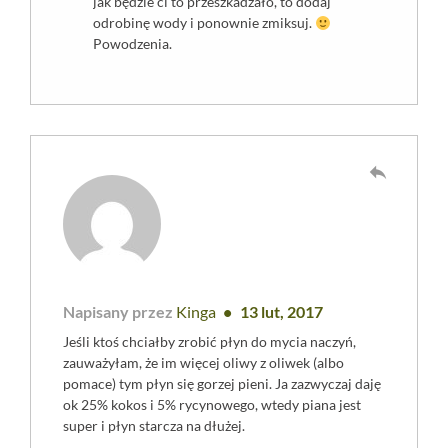
jak będzie ci to przeszkadzało, to dodaj
odrobinę wody i ponownie zmiksuj.
Powodzenia.
reply
Napisany przez
Kinga
13 lut, 2017
Jeśli ktoś chciałby zrobić płyn do mycia naczyń,
zauważyłam, że im więcej oliwy z oliwek (albo
pomace) tym płyn się gorzej pieni. Ja zazwyczaj daję
ok 25% kokos i 5% rycynowego, wtedy piana jest
super i płyn starcza na dłużej.