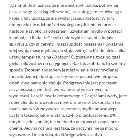
30 minut. Jeśli uznasz, że masa jest zbyt rzadka, potrzymaj
jeszcze w gorącej kąpieli wodnej, zacznie gęstnieć. Wyciąg z
kąpieli, gdy uznasz, że ma wystarczającą gęstość. W tym
momencie nie odchodź od swojego mydła, bo ten proces
następuje szybko. Ja odeszłam i uzyskałam mydło w postaci
kamienia. ;) Rada: Jeśli coś ci nie wyjdzie lub nie dodasz
spirytusu, czy gliceryny i masz już dość mieszania i uważania -
wlej swoją masę mydlaną do słoja, zakręć, włóż do piekarnika,
ustaw temperaturę na 60 stopni C, zostaw na godzinę, zgaś
piekarnik, zostaw do ostygnięcia. Raz tak zrobiłam, to świetny
sposób. Dobrym sposobem jest też wlanie masy mydlanej
(przestudzonej) do słoja, zakręcenie i pozostawienie go na
dzień, dwa, samo się zżeluje. Podgrzewanie jest procesem
przyspieszającym. Jeśli wolisz mieć płyn do mycia to
wymieszaj 1 część mydła potasowego z 2 częściami wody, ja to
robię blenderem, uzyskasz mydło w płynie. Dokonałam też
mycia naczyń w zmywarce za pomocą mydła potasowego,
użyłam takiego, jakie miałam, czyli o przetłuszczeniu 2%,
umyło się doskonale, nie buchnęło po otwarciu zapachem
chemii. Jedyna różnica jest taka, że naczynia nie są mocno
wysuszone. Do korytka, do którego wlewasz płyn