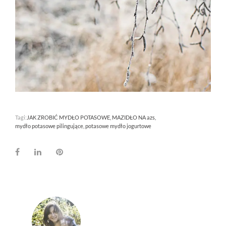
Tagi:
JAK ZROBIĆ MYDŁO POTASOWE
MAZIDŁO NA azs
mydło potasowe pilingujące
potasowe mydło jogurtowe
Facebook
LinkedIn
Pinterest