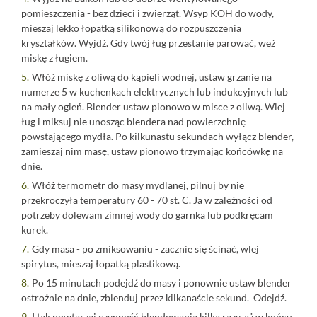
pomieszczenia - bez dzieci i zwierząt. Wsyp KOH do wody,
mieszaj lekko łopatką silikonową do rozpuszczenia
kryształków. Wyjdź. Gdy twój ług przestanie parować, weź
miskę z ługiem.
Włóż miskę z oliwą do kąpieli wodnej, ustaw grzanie na
numerze 5 w kuchenkach elektrycznych lub indukcyjnych lub
na mały ogień. Blender ustaw pionowo w misce z oliwą. Wlej
ług i miksuj nie unosząc blendera nad powierzchnię
powstającego mydła. Po kilkunastu sekundach wyłącz blender,
zamieszaj nim masę, ustaw pionowo trzymając końcówkę na
dnie.
Włóż termometr do masy mydlanej, pilnuj by nie
przekroczyła temperatury 60 - 70 st. C. Ja w zależności od
potrzeby dolewam zimnej wody do garnka lub podkręcam
kurek.
Gdy masa - po zmiksowaniu - zacznie się ścinać, wlej
spirytus, mieszaj łopatką plastikową.
Po 15 minutach podejdź do masy i ponownie ustaw blender
ostrożnie na dnie, zblenduj przez kilkanaście sekund. Odejdź.
I tak powtarzaj czynność blendowania kilka razy, aż w końcu