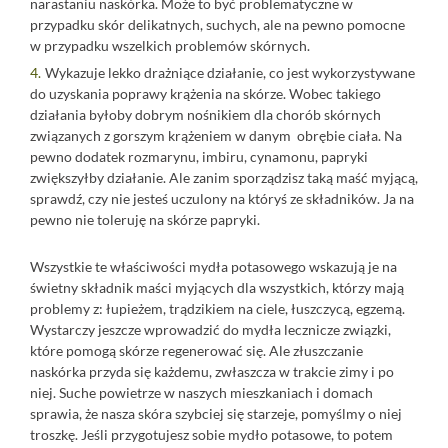
narastaniu naskórka. Może to być problematyczne w
przypadku skór delikatnych, suchych, ale na pewno pomocne
w przypadku wszelkich problemów skórnych.
Wykazuje lekko drażniące działanie, co jest wykorzystywane
do uzyskania poprawy krążenia na skórze. Wobec takiego
działania byłoby dobrym nośnikiem dla chorób skórnych
związanych z gorszym krążeniem w danym obrębie ciała. Na
pewno dodatek rozmarynu, imbiru, cynamonu, papryki
zwiększyłby działanie. Ale zanim sporządzisz taką maść myjącą,
sprawdź, czy nie jesteś uczulony na któryś ze składników. Ja na
pewno nie toleruję na skórze papryki.
Wszystkie te właściwości mydła potasowego wskazują je na
świetny składnik maści myjących dla wszystkich, którzy mają
problemy z: łupieżem, trądzikiem na ciele, łuszczycą, egzemą.
Wystarczy jeszcze wprowadzić do mydła lecznicze związki,
które pomogą skórze regenerować się. Ale złuszczanie
naskórka przyda się każdemu, zwłaszcza w trakcie zimy i po
niej. Suche powietrze w naszych mieszkaniach i domach
sprawia, że nasza skóra szybciej się starzeje, pomyślmy o niej
troszkę. Jeśli przygotujesz sobie mydło potasowe, to potem