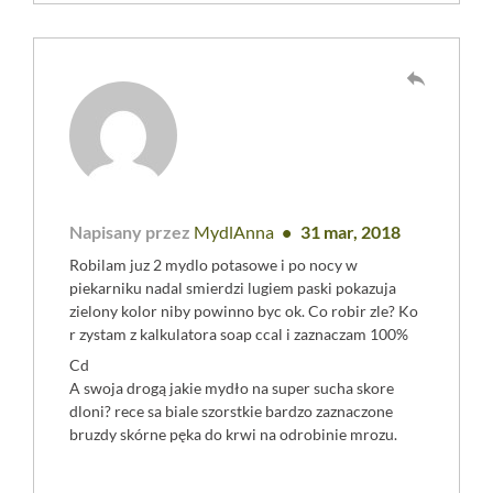
reply
Napisany przez
MydlAnna
31 mar, 2018
Robilam juz 2 mydlo potasowe i po nocy w
piekarniku nadal smierdzi lugiem paski pokazuja
zielony kolor niby powinno byc ok. Co robir zle? Ko
r zystam z kalkulatora soap ccal i zaznaczam 100%
Cd
A swoja drogą jakie mydło na super sucha skore
dloni? rece sa biale szorstkie bardzo zaznaczone
bruzdy skórne pęka do krwi na odrobinie mrozu.