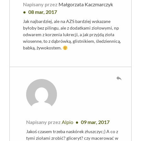
Napisany przez
Małgorzata Kaczmarczyk
08 mar, 2017
Jak najbardziej, ale na AZS bardziej wskazane
byłoby bez pilingu, ale z dodatkami ziołowymi, np
odwarem z korzenia lukrecji, a jak przyjdą zioła
wiosenne, to z dąbrówką, glistnikiem, śledziennicą,
babką, żywokostem.
reply
Napisany przez
Alpio
09 mar, 2017
Jakoś czasem trzeba naskórek złuszczyc;) A co z
tymi ziołami zrobić? gliceryt? czy macerować w