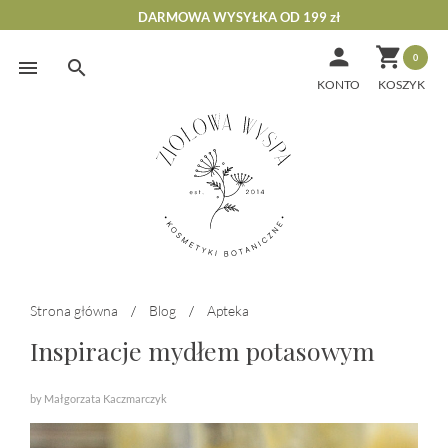
DARMOWA WYSYŁKA OD 199 zł


0
Skip
to
KONTO
content
Strona główna
/
Blog
/
Apteka
Inspiracje mydłem potasowym
by Małgorzata Kaczmarczyk