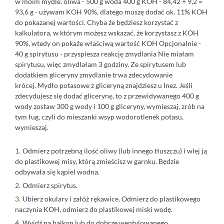
w moim mydle. oliwa - 500 g woda 400 g KOH - 84,42 + 9,2 =
93,6 g - używam KOH 90%, dlatego muszę dodać ok. 11% KOH
do pokazanej wartości. Chyba że będziesz korzystać z
kalkulatora, w którym możesz wskazać, że korzystasz z KOH
90%, wtedy on pokaże właściwą wartość KOH Opcjonalnie -
40 g spirytusu - przyspiesza reakcję zmydlania Nie miałam
spirytusu, więc zmydlałam 3 godziny. Ze spirytusem lub
dodatkiem gliceryny zmydlanie trwa zdecydowanie
krócej. Mydło potasowe z gliceryną znajdziesz u
Inez.
Jeśli
zdecydujesz się dodać glicerynę, to z przewidywanego 400 g
wody zostaw 300 g wody i 100 g gliceryny, wymieszaj, zrób na
tym ług, czyli do mieszanki wsyp wodorotlenek potasu,
wymieszaj.
Odmierz potrzebną ilość oliwy (lub innego tłuszczu) i wlej ją
do plastikowej misy, którą zmieścisz w garnku. Będzie
odbywała się kąpiel wodna.
Odmierz spirytus.
Ubierz okulary i załóż rękawice. Odmierz do plastikowego
naczynia KOH, odmierz do plastikowej miski wodę.
Wyjdź na balkon lub do dobrze wentylowanego