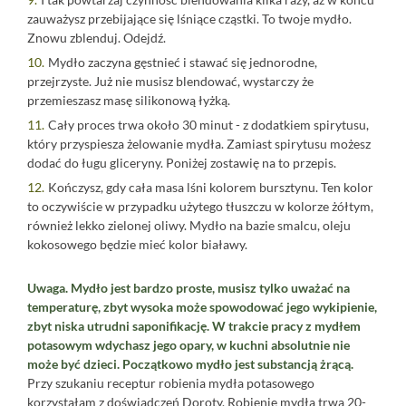
zauważysz przebijające się lśniące cząstki. To twoje mydło.
Znowu zblenduj. Odejdź.
Mydło zaczyna gęstnieć i stawać się jednorodne,
przejrzyste. Już nie musisz blendować, wystarczy że
przemieszasz masę silikonową łyżką.
Cały proces trwa około 30 minut - z dodatkiem spirytusu,
który przyspiesza żelowanie mydła. Zamiast spirytusu możesz
dodać do ługu gliceryny. Poniżej zostawię na to przepis.
Kończysz, gdy cała masa lśni kolorem bursztynu. Ten kolor
to oczywiście w przypadku użytego tłuszczu w kolorze żółtym,
również lekko zielonej oliwy. Mydło na bazie smalcu, oleju
kokosowego będzie mieć kolor białawy.
Uwaga. Mydło jest bardzo proste, musisz tylko uważać na
temperaturę, zbyt wysoka może spowodować jego wykipienie,
zbyt niska utrudni saponifikację. W trakcie pracy z mydłem
potasowym wdychasz jego opary, w kuchni absolutnie nie
może być dzieci. Początkowo mydło jest substancją żrącą.
Przy szukaniu receptur robienia mydła potasowego
korzystałam z doświadczeń
Doroty.
Robienie mydła trwa 20-