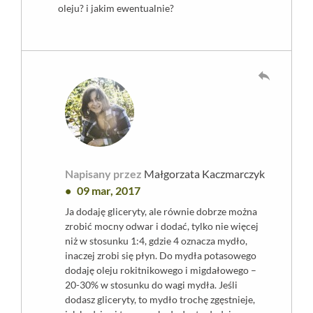
oleju? i jakim ewentualnie?
reply
Napisany przez
Małgorzata Kaczmarczyk
09 mar, 2017
Ja dodaję gliceryty, ale równie dobrze można
zrobić mocny odwar i dodać, tylko nie więcej
niż w stosunku 1:4, gdzie 4 oznacza mydło,
inaczej zrobi się płyn. Do mydła potasowego
dodaję oleju rokitnikowego i migdałowego –
20-30% w stosunku do wagi mydła. Jeśli
dodasz gliceryty, to mydło trochę zgęstnieje,