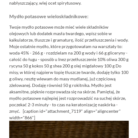
nabłyszczający, wlej ocet spirytusowy.
Mydło potasowe wieloskładnikowe:
Twoje mydło potasowe może mieć wiele składników
olejowych lub dodatek masła twardego, wpisz sobie w
kalkulatorze, tłuszcze i gramaturę, ilość przetłuszczenia i wody.
Moje ostatnie mydło, które przygotowałam na warsztaty to:
woda 45% - 266 g - rozdzielam na 200 g wody i 66 g gliceryny -
całość do ługu - sposób u
Inez
przetłuszczenie 10% oliwa 300 g
rycyna 50 g kokos 50 g shea 200 g olej migdałowy 100 g Do
misy, w której najpierw topię tłuszcze twarde, dodaję tylko 100
g oliwy, resztę wlewam do masy mydlanej, już częściową
zżelowanej. Dodaję również 50 g rokitnika. Mydło jest
aksamitne, pięknie rozprowadza się na skórze. Pamiętaj, że
mydło potasowe najlepiej jest rozprowadzić na suchej skórze,
poczekać 2-3 minuty - to czas na keratonizację naskórka -
zmyć. [caption id="attachment_7119" align="aligncenter"
width="866"]