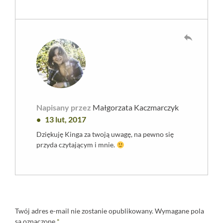
reply
Napisany przez
Małgorzata Kaczmarczyk
13 lut, 2017
Dziękuję Kinga za twoją uwagę, na pewno się
przyda czytającym i mnie.
Twój adres e-mail nie zostanie opublikowany.
Wymagane pola
są oznaczone
*