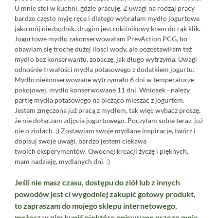
U mnie stoi w kuchni, gdzie pracuję. Z uwagi na rodzaj pracy
bardzo często myję ręce i dlatego wybrałam mydło jogurtowe
jako mój niezbędnik, drugim jest rokitnikowy krem do rąk
klik.
Jogurtowe mydło zakonserwowałam PrevAction PCG, bo
obawiam się trochę dużej ilości wody, ale pozostawiłam też
mydło bez konserwantu, zobaczę, jak długo wytrzyma. Uwagi
odnośnie trwałości mydła potasowego z dodatkiem jogurtu.
Mydło niekonserwowane wytrzymało 6 dni w temperaturze
pokojowej, mydło konserwowane 11 dni. Wniosek - należy
partię mydła potasowego na bieżąco mieszać z jogurtem.
Jestem zmęczona już pracą z mydłem, tak więc wybacz proszę,
że nie dołączam zdjęcia jogurtowego. Poczytam sobie teraz, już
nie o ziołach. ;) Zostawiam swoje mydlane inspiracje, twórz i
dopisuj swoje uwagi, bardzo jestem ciekawa
twoich eksperymentów. Owocnej kreacji życzę i pięknych,
mam nadzieję, mydlanych dni. :)
Jeśli nie masz czasu, dostępu do ziół lub z innych
powodów jest ci wygodniej zakupić gotowy produkt,
to zapraszam do mojego sklepu internetowego,
możesz w nim kupić niektóre opisywane przeze mnie