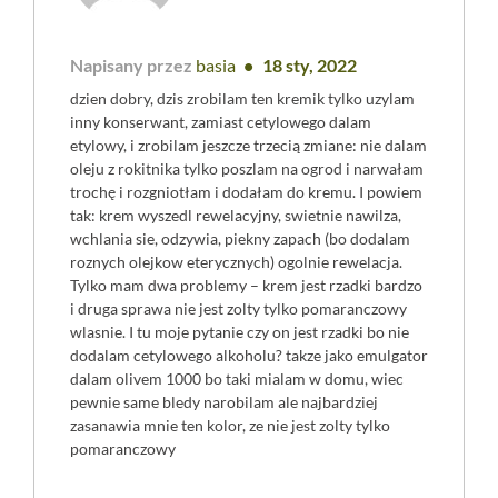
Napisany przez
basia
18 sty, 2022
dzien dobry, dzis zrobilam ten kremik tylko uzylam
inny konserwant, zamiast cetylowego dalam
etylowy, i zrobilam jeszcze trzecią zmiane: nie dalam
oleju z rokitnika tylko poszlam na ogrod i narwałam
trochę i rozgniotłam i dodałam do kremu. I powiem
tak: krem wyszedl rewelacyjny, swietnie nawilza,
wchlania sie, odzywia, piekny zapach (bo dodalam
roznych olejkow eterycznych) ogolnie rewelacja.
Tylko mam dwa problemy – krem jest rzadki bardzo
i druga sprawa nie jest zolty tylko pomaranczowy
wlasnie. I tu moje pytanie czy on jest rzadki bo nie
dodalam cetylowego alkoholu? takze jako emulgator
dalam olivem 1000 bo taki mialam w domu, wiec
pewnie same bledy narobilam ale najbardziej
zasanawia mnie ten kolor, ze nie jest zolty tylko
pomaranczowy