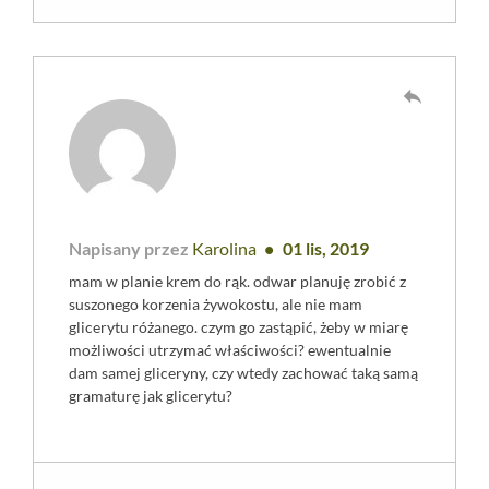
reply
Napisany przez
Karolina
01 lis, 2019
mam w planie krem do rąk. odwar planuję zrobić z
suszonego korzenia żywokostu, ale nie mam
glicerytu różanego. czym go zastąpić, żeby w miarę
możliwości utrzymać właściwości? ewentualnie
dam samej gliceryny, czy wtedy zachować taką samą
gramaturę jak glicerytu?