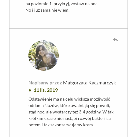
na poziomie 1, przykryj, zostaw na noc.
No i już sama nie wiem.
reply
Napisany przez
Małgorzata Kaczmarczyk
11 lis, 2019
Odstawienie ma na celu większą możliwość
oddania śluzów, które uwalniają się powoli,
stąd noc, ale wystarczy też 3-4 godziny. W tak
krótkim czasie nie nastąpi rozwój bakterii, a
potem i tak zakonserwujemy krem.