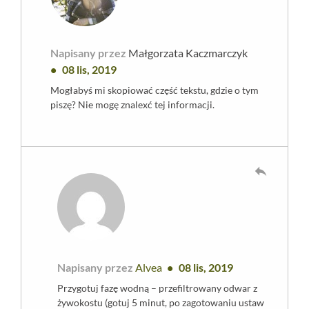
Napisany przez
Małgorzata Kaczmarczyk
08 lis, 2019
Mogłabyś mi skopiować część tekstu, gdzie o tym
piszę? Nie mogę znalexć tej informacji.
reply
Napisany przez
Alvea
08 lis, 2019
Przygotuj fazę wodną – przefiltrowany odwar z
żywokostu (gotuj 5 minut, po zagotowaniu ustaw