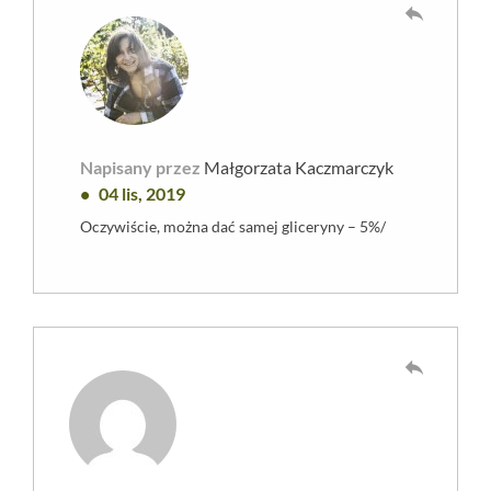
reply
Napisany przez
Małgorzata Kaczmarczyk
04 lis, 2019
Oczywiście, można dać samej gliceryny – 5%/
reply