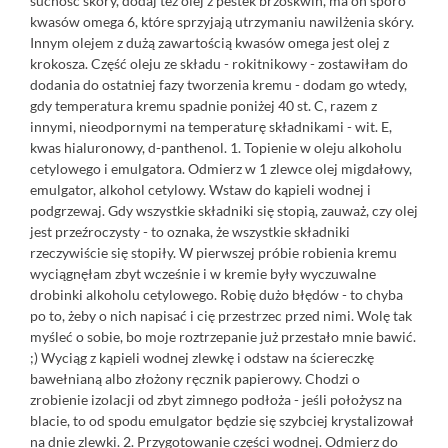
suchość skóry, dodaj też olej z pestek brzoskwiń, ma on sporo
kwasów omega 6, które sprzyjają utrzymaniu nawilżenia skóry.
Innym olejem z dużą zawartością kwasów omega jest olej z
krokosza. Część oleju ze składu - rokitnikowy - zostawiłam do
dodania do ostatniej fazy tworzenia kremu - dodam go wtedy,
gdy temperatura kremu spadnie poniżej 40 st. C, razem z
innymi, nieodpornymi na temperaturę składnikami - wit. E,
kwas hialuronowy, d-panthenol. 1. Topienie w oleju alkoholu
cetylowego i emulgatora. Odmierz w 1 zlewce olej migdałowy,
emulgator, alkohol cetylowy. Wstaw do kąpieli wodnej i
podgrzewaj. Gdy wszystkie składniki się stopią, zauważ, czy olej
jest przeźroczysty - to oznaka, że wszystkie składniki
rzeczywiście się stopiły. W pierwszej próbie robienia kremu
wyciągnęłam zbyt wcześnie i w kremie były wyczuwalne
drobinki alkoholu cetylowego. Robię dużo błędów - to chyba
po to, żeby o nich napisać i cię przestrzec przed nimi. Wolę tak
myśleć o sobie, bo moje roztrzepanie już przestało mnie bawić.
;) Wyciąg z kąpieli wodnej zlewkę i odstaw na ściereczkę
bawełnianą albo złożony ręcznik papierowy. Chodzi o
zrobienie izolacji od zbyt zimnego podłoża - jeśli położysz na
blacie, to od spodu emulgator będzie się szybciej krystalizował
na dnie zlewki. 2. Przygotowanie części wodnej. Odmierz do