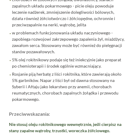
zapalnych układu pokarmowego - picie oleju powoduje
leczenie nadżerek, zmniejszenie dolegliwości bólowych,
działa również żółciotwórczo i żółciopędne, ochronnie i
przeciwzapalnie na nerki, wątrobę, jelita
w problemach funkcjonowania układu naczyniowego -
zapobiega rozwojowi zakrzepowego zapalenia żył, miażdżycy,
zawałom serca. Stosowany może być również do pielęgnacji
stanów pozawałowych.
5% olej rokitnikowy podaje się też iniekcyjnie jako preparat
po chemioterapii i środek ogólnie wzmacniający.
Rosjanie piją herbatę z liści rokitnika, które zawierają około
5% garbników. Napar z liści był od dawna stosowany na
Syberii i Ałtaju jako lekarstwo przy anemii, chorobach
reumatycznych, chorobach zapalnych żołądka i przewodu
pokarmowego.
Przeciwwskazania:
Nie stosuj oleju rokitnikowego wewnętrznie, jeśli cierpisz na
stany zapalne wątroby, trzustki, woreczka żółciowego.