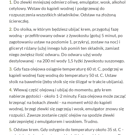
Do zlewki mniejszej odmierz oliwę, emulgator, wosk, alkohol
cetylowy. Wstaw do kąpieli wodnej i podgrzewaj do
rozpuszczenia wszystkich składników. Odstaw na złożoną
ściereczkę.
Do słoika, w którym będziesz ubijać krem, przygotuj fazę
wodną - przefiltrowany odwar z żywokostu (gotuj 5 minut, po
zagotowaniu ustaw na poziomie 1, przykryj, zostaw na noc) i
gliceryt różany (użyj innego lub pomiń ten składnik, zamiast
niego zwiększ ilość odwaru. Do odwaru użyj wody
destylowanej - na 200 ml wody 1,5 łyżki żywokostu suszonego.
Gdy faza olejowa osiągnie temperaturę 60 st. C, podgrzej w
kąpieli wodnej fazę wodną do temperatury 50 st. C. Ustaw
słoik na bawełnie (żeby słoik się nie ślizgał w trakcie ubijania).
Wlewaj część olejową i ubijaj do momentu, gdy krem
nabierze gęstości - około 1-2 minuty. Faza olejowa może zacząć
krzepnąć na bokach zlewki - na moment włóż do kąpieli
wodnej, brzegi zlewki się zagrzeją i wosk, emulgator znowu się
rozpuści. Zawsze zostanie część olejów na spodzie zlewki
zakrzepniętej z emulgatorem i woskiem. Trudno.
Odstaw krem. Gdy ostygnie do temperatury około 35 st. C -