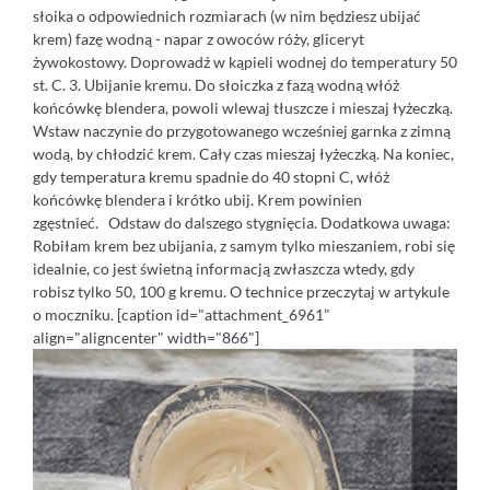
słoika o odpowiednich rozmiarach (w nim będziesz ubijać
krem) fazę wodną - napar z owoców róży, gliceryt
żywokostowy. Doprowadź w kąpieli wodnej do temperatury 50
st. C. 3. Ubijanie kremu. Do słoiczka z fazą wodną włóż
końcówkę blendera, powoli wlewaj tłuszcze i mieszaj łyżeczką.
Wstaw naczynie do przygotowanego wcześniej garnka z zimną
wodą, by chłodzić krem. Cały czas mieszaj łyżeczką. Na koniec,
gdy temperatura kremu spadnie do 40 stopni C, włóż
końcówkę blendera i krótko ubij. Krem powinien
zgęstnieć. Odstaw do dalszego stygnięcia. Dodatkowa uwaga:
Robiłam krem bez ubijania, z samym tylko mieszaniem, robi się
idealnie, co jest świetną informacją zwłaszcza wtedy, gdy
robisz tylko 50, 100 g kremu. O technice przeczytaj w artykule
o moczniku.
[caption id="attachment_6961"
align="aligncenter" width="866"]