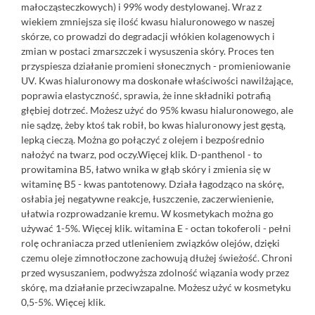
małocząsteczkowych) i 99% wody destylowanej. Wraz z
wiekiem zmniejsza się ilość kwasu hialuronowego w naszej
skórze, co prowadzi do degradacji włókien kolagenowych i
zmian w postaci zmarszczek i wysuszenia skóry. Proces ten
przyspiesza działanie promieni słonecznych - promieniowanie
UV. Kwas hialuronowy ma doskonałe właściwości nawilżające,
poprawia elastyczność, sprawia, że inne składniki potrafią
głębiej dotrzeć. Możesz użyć do 95% kwasu hialuronowego, ale
nie sądzę, żeby ktoś tak robił, bo kwas hialuronowy jest gęstą,
lepką cieczą. Można go połączyć z olejem i bezpośrednio
nałożyć na twarz, pod oczy.Więcej
klik.
D-panthenol - to
prowitamina B5, łatwo wnika w głąb skóry i zmienia się w
witaminę B5 - kwas pantotenowy. Działa łagodząco na skórę,
osłabia jej negatywne reakcje, łuszczenie, zaczerwienienie,
ułatwia rozprowadzanie kremu. W kosmetykach można go
używać 1-5%. Więcej
klik.
witamina E - octan tokoferoli - pełni
rolę ochraniacza przed utlenieniem związków olejów, dzięki
czemu oleje zimnotłoczone zachowują dłużej świeżość. Chroni
przed wysuszaniem, podwyższa zdolność wiązania wody przez
skórę, ma działanie przeciwzapalne. Możesz użyć w kosmetyku
0,5-5%. Więcej
klik.