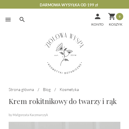
DARMOWA WYSYŁKA OD 199 zł


0
Skip
to
KONTO
content
Strona główna
/
Blog
/
Kosmetyka
Krem rokitnikowy do twarzy i rąk
by Małgorzata Kaczmarczyk