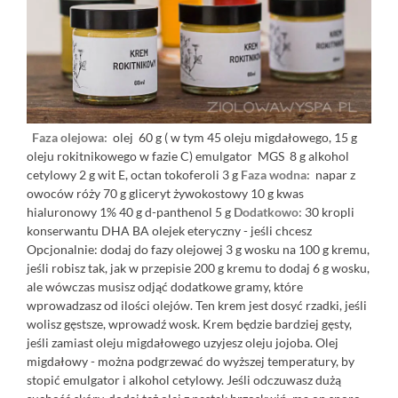
Faza olejowa:
olej 60 g ( w tym 45 oleju migdałowego, 15 g
oleju rokitnikowego w fazie C) emulgator MGS 8 g alkohol
cetylowy 2 g wit E, octan tokoferoli 3 g
Faza wodna:
napar z
owoców róży 70 g gliceryt żywokostowy 10 g kwas
hialuronowy 1% 40 g d-panthenol 5 g
Dodatkowo:
30 kropli
konserwantu DHA BA olejek eteryczny - jeśli chcesz
Opcjonalnie: dodaj do fazy olejowej 3 g wosku na 100 g kremu,
jeśli robisz tak, jak w przepisie 200 g kremu to dodaj 6 g wosku,
ale wówczas musisz odjąć dodatkowe gramy, które
wprowadzasz od ilości olejów. Ten krem jest dosyć rzadki, jeśli
wolisz gęstsze, wprowadź wosk. Krem będzie bardziej gęsty,
jeśli zamiast oleju migdałowego uzyjesz oleju jojoba. Olej
migdałowy - można podgrzewać do wyższej temperatury, by
stopić emulgator i alkohol cetylowy. Jeśli odczuwasz dużą