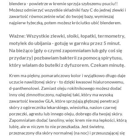
blendera - powietrze w kremie sprzyja szybszemu psuciu!!
Możesz odmierzyć wszystkie składniki fazy C do jednej zlewki i
zawartość równocześnie wlać do twojej bazy, wymieszaj
najpierw łyżeczką, potem możesz króciutko ubić blenderem.
Ważne: Wszystkie zlewki, słoiki, łopatki, termometry,
motylek do ubijania - gotuję w garnku przez 5 minut.
Na bieżąco (gdy o czymś zapomniałam lub gdy coś się
przydarzy) pozbawiam bakterii za pomocą spirytusu,
który wlałam do butelki z dyfuzorem. Czekam minutę.
Krem ma piękny, pomarańczowy kolor i wyjątkowo długo daje
uczucie nawilżonej skóry - to dzięki kwasowi hialuronowemu,
d-panthenolowi. Zamiast oleju rokitnikowego możesz dodać
inny olej zimnotłoczony, najlepiej taki, który ma wysoką
zawartość kwasów GLA, które sprzyjają głębszej penetracji
skóry z ogórecznika lekarskiego, wiesiołka, nasion czarnej
porzeczki, agrestu lub innego oleju, dobrego dla twojej skóry.
Zapomniałam dodać lanoliny, więc krem nie ma lepkości, którą
lubię, ale w niczym to nie przeszkadza. Jest świetny,
przeznaczony dla skóry normalnej (na noc) i przesuszającej się