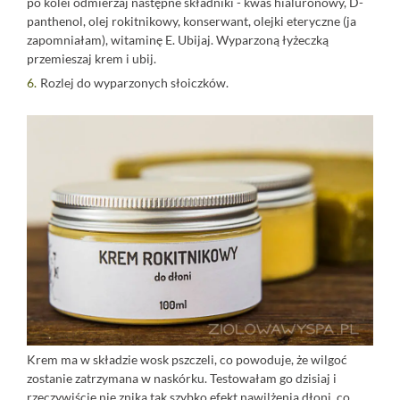
po kolei odmierzaj następne składniki - kwas hialuronowy, D-
panthenol, olej rokitnikowy, konserwant, olejki eteryczne (ja
zapomniałam), witaminę E. Ubijaj. Wyparzoną łyżeczką
przemieszaj krem i ubij.
Rozlej do wyparzonych słoiczków.
Krem ma w składzie wosk pszczeli, co powoduje, że wilgoć
zostanie zatrzymana w naskórku. Testowałam go dzisiaj i
rzeczywiście nie znika tak szybko efekt nawilżenia dłoni, co