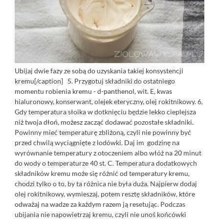
Ubijaj dwie fazy ze sobą do uzyskania takiej konsystencji
kremu[/caption] 5. Przygotuj składniki do ostatniego
momentu robienia kremu - d-panthenol, wit. E, kwas
hialuronowy, konserwant, olejek eteryczny, olej rokitnikowy. 6.
Gdy temperatura słoika w dotknięciu będzie lekko cieplejsza
niż twoja dłoń, możesz zacząć dodawać pozostałe składniki.
Powinny mieć temperaturę zbliżoną, czyli nie powinny być
przed chwilą wyciągnięte z lodówki. Daj im godzinę na
wyrównanie temperatury z otoczeniem albo włóż na 20 minut
do wody o temperaturze 40 st. C. Temperatura dodatkowych
składników kremu może się różnić od temperatury kremu,
chodzi tylko o to, by ta różnica nie była duża. Najpierw dodaj
olej rokitnikowy, wymieszaj, potem resztę składników, które
odważaj na wadze za każdym razem ją resetując. Podczas
ubijania nie napowietrzaj kremu, czyli nie unoś końcówki