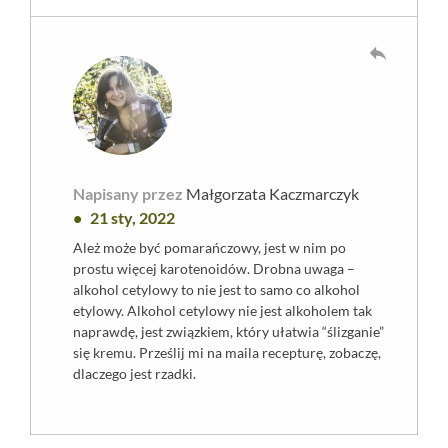
reply
Napisany przez
Małgorzata Kaczmarczyk
21 sty, 2022
Ależ może być pomarańczowy, jest w nim po
prostu więcej karotenoidów. Drobna uwaga –
alkohol cetylowy to nie jest to samo co alkohol
etylowy. Alkohol cetylowy nie jest alkoholem tak
naprawdę, jest związkiem, który ułatwia “ślizganie”
się kremu. Prześlij mi na maila recepturę, zobaczę,
dlaczego jest rzadki.