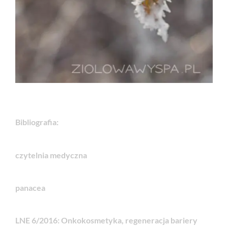
Bibliografia:
czytelnia medyczna
panacea
LNE 6/2016: Onkokosmetyka, regeneracja bariery