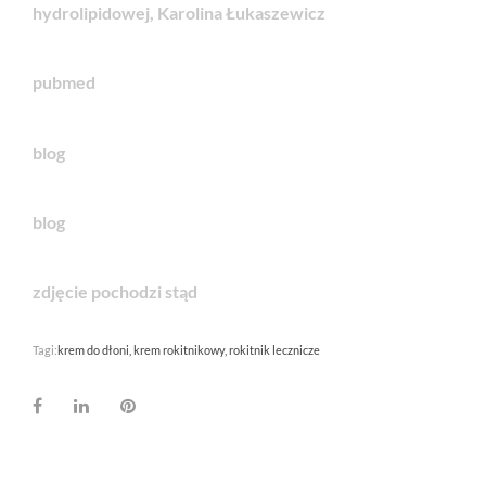
hydrolipidowej, Karolina Łukaszewicz
pubmed
blog
blog
zdjęcie pochodzi
stąd
Tagi:
krem do dłoni
krem rokitnikowy
rokitnik lecznicze
Facebook
LinkedIn
Pinterest