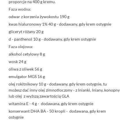
proporcje na 400 g kremu.
Faza wodna:
odwar z korzenia żywokostu 190 g
kwas hialuronowy 1% 40 g - dodawany, gdy krem ostygnie
gliceryt różany 20 g
d - panthenol 10 g - dodawany, gdy krem ostygnie
Faza olejowa:
alkohol cetylowy 8 g
wosk 24 g
oliwa z oliwek 56 g
emulgator MGS 16 g
olej rokitnikowy 10 g - dodawany, gdy krem ostygnie, tu
możesz dać inny olej zimnotłoczony - z lnianki, lniany, konopny
lub olej z wyższą zawartością GLA
witamina E - 4 g - dodawana, gdy krem ostygnie
konserwant DHA BA - 50 kropli - dodawana, gdy krem
ostygnie