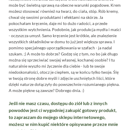
może być świetną sprawą na obecne warunki pogodowe. Krem
możesz stosować również na twarz, do ciała, stóp. Rób kremy,
chwal się swoimi produktami i efektami na skórze. Ja
pokochałam kręcenie, daje mi to dużo radości, a przede
wszystkim wytchnienia. Podobnie, jak produkcja mydła i maści
- oczyszcza umysł. Samo kręcenie jest krótkie, ale znalezienie
wszystkich składników w domu to już jest większa sprawa. I
pomimo specjalnego uporządkowania w szafach - ja nadal
szukam. ;) A może to dobrze? Godzę się z tym, no bo jak długo
można się sprzeciwiać swojej własnej, kochanej osobie? I tu
naturalnie wyszło mi życzenie dla ciebie - lub te swoje
niedoskonałości, otocz je ciepłem, są w końcu tylko twoje. Ślę
w twoją stronę dobre myśli i zdjęcie uschniętych liści, które
dzięki naturze dołączyły do powszechnie rozumianego piękna.
A może piękne są zawsze? Dobrego dnia. :)
Jeśli nie masz czasu, dostępu do ziół lub z innych
powodów jest ci wygodniej zakupić gotowy produkt,
to zapraszam do mojego sklepu internetowego,
możesz w nim kupić niektóre opisywane przeze mnie