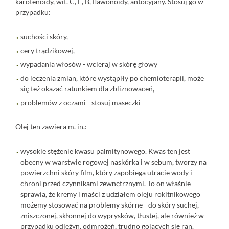
karotenoidy, wit. C, E, B, flawonoidy, antocyjany. Stosuj go w
przypadku:
suchości skóry,
cery trądzikowej,
wypadania włosów - wcieraj w skórę głowy
do leczenia zmian, które wystąpiły po chemioterapii, może
się też okazać ratunkiem dla zbliznowaceń,
problemów z oczami - stosuj maseczki
Olej ten zawiera m. in.:
wysokie stężenie kwasu palmitynowego. Kwas ten jest
obecny w warstwie rogowej naskórka i w sebum, tworzy na
powierzchni skóry film, który zapobiega utracie wody i
chroni przed czynnikami zewnętrznymi. To on właśnie
sprawia, że kremy i maści z udziałem oleju rokitnikowego
możemy stosować na problemy skórne - do skóry suchej,
zniszczonej, skłonnej do wyprysków, tłustej, ale również w
przypadku odleżyn, odmrożeń, trudno gojących się ran.