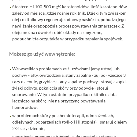
fitosterole i 100-500 mg% karotenoidów. Ilość karotenoidów
zależy od miejsca, gdzie rośnie rokitnik. Dzięki tym związkom
olej rokitnikowy regeneruje odnowę naskórka, pobudza jego
nawilżanie oraz opóźnia proces powstawania zmarszczek. Z
oleju można również robić okłady na zmęczone,
podpuchnięte oczy, także w przypadku zapalenia spojówek.
Możesz go użyć wewnętrznie:
We wszelkich problemach ze śluzówkami jamy ustnej lub
pochwy - afty, owrzodzenia, stany zapalne - żuj po łyżeczce 3
razy dziennie, grzybice, stany zapalne pochwy - stosuj czopki,
żylaki odbytu, pęknięcia skóry przy odbycie - stosuj
smarowanie. W tym ostatnim przypadku rokitnik działa
leczniczo na skórę, nie na przyczynę powstawania
hemoroidów,
w problemach skóry po chemioterapii, odmrożeniach,
odleżynach, poparzeniach (tylko I i II stopnia) - smaruj olejem
2-3 razy dziennie,
chorobach wrzodowych żołądka, dwunastnicy, stanach