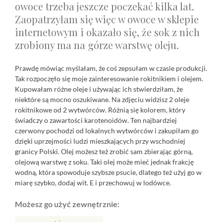
owoce trzeba jeszcze poczekać kilka lat.
Zaopatrzyłam się więc w owoce w sklepie
internetowym i okazało się, że sok z nich
zrobiony ma na górze warstwę oleju.
Prawdę mówiąc myślałam, że coś zepsułam w czasie produkcji.
Tak rozpoczęło się moje zainteresowanie rokitnikiem i olejem.
Kupowałam różne oleje i używając ich stwierdziłam, że
niektóre są mocno oszukiwane. Na zdjęciu widzisz 2 oleje
rokitnikowe od 2 wytwórców. Różnią się kolorem, który
świadczy o zawartości karotenoidów. Ten najbardziej
czerwony pochodzi od lokalnych wytwórców i zakupiłam go
dzięki uprzejmości ludzi mieszkających przy wschodniej
granicy Polski. Olej możesz też zrobić sam zbierając górną,
olejową warstwę z soku. Taki olej może mieć jednak frakcję
wodną, która spowoduje szybsze psucie, dlatego też użyj go w
miarę szybko, dodaj wit. E i przechowuj w lodówce.
Możesz go użyć zewnętrznie: