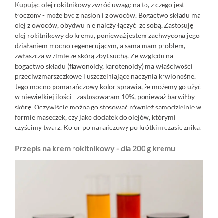
Kupując olej rokitnikowy zwróć uwagę na to, z czego jest
tłoczony - może być z nasion i z owoców. Bogactwo składu ma
olej z owoców, obydwu nie należy łączyć ze sobą. Zastosuję
olej rokitnikowy do kremu, ponieważ jestem zachwycona jego
działaniem mocno regenerującym, a sama mam problem,
zwłaszcza w zimie ze skórą zbyt suchą. Ze względu na
bogactwo składu (flawonoidy, karotenoidy) ma właściwości
przeciwzmarszczkowe i uszczelniające naczynia krwionośne.
Jego mocno pomarańczowy kolor sprawia, że możemy go użyć
w niewielkiej ilości - zastosowałam 10%, ponieważ barwiłby
skórę. Oczywiście można go stosować również samodzielnie w
formie maseczek, czy jako dodatek do olejów, którymi
czyścimy twarz. Kolor pomarańczowy po krótkim czasie znika.
Przepis na krem rokitnikowy - dla 200 g kremu