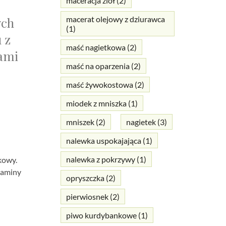
maceracja ziół
(2)
ych
macerat olejowy z dziurawca
(1)
 z
maść nagietkowa
(2)
nami
maść na oparzenia
(2)
maść żywokostowa
(2)
miodek z mniszka
(1)
mniszek
(2)
nagietek
(3)
nalewka uspokajająca
(1)
nalewka z pokrzywy
(1)
kowy.
itaminy
opryszczka
(2)
pierwiosnek
(2)
piwo kurdybankowe
(1)