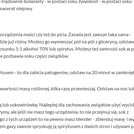
u trędownik bulwiasty - w postaci soku żywokost - w postaci soku
 macerat olejowy
orządzenia maści czy też do picia. Zasada jest zawsze taka sama -
zie już różny. Możesz go wymieszać pół na pół z gliceryną, odstaw
osunku 1:1 alkohol 70% lub spirytus. Możesz też zamrozić sok w p
nie pozbawia soku części związków.
rytusem - to dla zabicia patogenów, odstaw na 20 minut w zamkni
wartości masy roślinnej, kilka razy przemieszaj. Odstaw na noc lu
lub sokowirówkę. Najlepiej dla zachowania związków użyć wycisk
my, ale jeśli nie masz tego urządzenia, to nie przejmuj się, sok z
ego z tych urządzeń to na pewno masz blender - zblenduj masę i wy
iem gazy zawsze spryskuję ją spirytusem z dwóch stron i używam 