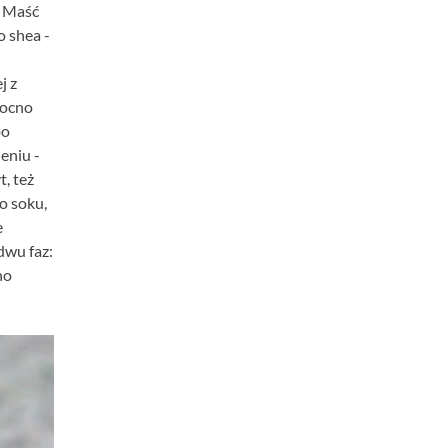
. Maść
o shea -
j z
mocno
po
eniu -
t, też
o soku,
e
dwu faz:
no