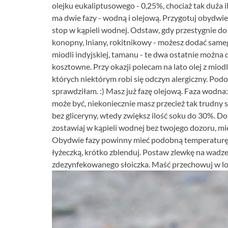
olejku eukaliptusowego - 0,25%, chociaż tak duża i
ma dwie fazy - wodną i olejową. Przygotuj obydwie
stop w kąpieli wodnej. Odstaw, gdy przestygnie do
konopny, lniany, rokitnikowy - możesz dodać sameg
miodli indyjskiej, tamanu - te dwa ostatnie można 
kosztowne. Przy okazji polecam na lato olej z mio
których niektórym robi się odczyn alergiczny. Podo
sprawdziłam. :) Masz już fazę olejową. Faza wodna: 
może być, niekoniecznie masz przecież tak trudny 
bez gliceryny, wtedy zwiększ ilość soku do 30%. Do
zostawiaj w kąpieli wodnej bez twojego dozoru, m
Obydwie fazy powinny mieć podobną temperaturę. 
łyżeczką, krótko zblenduj. Postaw zlewkę na wadze,
zdezynfekowanego słoiczka. Maść przechowuj w lo