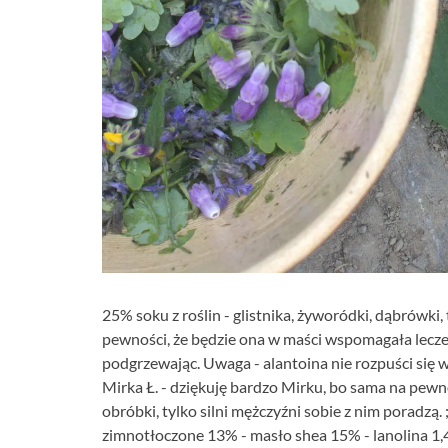
25% soku z roślin - glistnika, żyworódki, dąbrówki
pewności, że będzie ona w maści wspomagała leczeni
podgrzewając. Uwaga - alantoina nie rozpuści się w
Mirka Ł. - dziękuję bardzo Mirku, bo sama na pew
obróbki, tylko silni mężczyźni sobie z nim poradzą
zimnotłoczone 13% - masło shea 15% - lanolina 1,