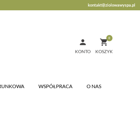
kontakt@ziolowawyspa.pl
0


KONTO
ARUNKOWA
WSPÓŁPRACA
O NAS