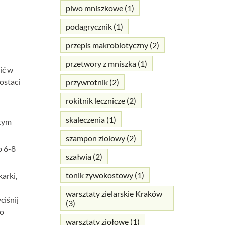
piwo mniszkowe
(1)
podagrycznik
(1)
przepis makrobiotyczny
(2)
przetwory z mniszka
(1)
ić w
ostaci
przywrotnik
(2)
rokitnik lecznicze
(2)
skaleczenia
(1)
ętym
szampon ziolowy
(2)
b 6-8
szałwia
(2)
tonik zywokostowy
(1)
arki,
warsztaty zielarskie Kraków
ciśnij
(3)
po
warsztaty ziołowe
(1)