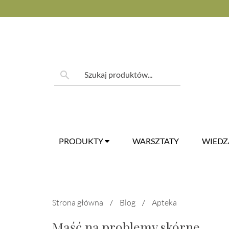
Skip
to
content
Szukaj:
search
PRODUKTY
WARSZTATY
WIED
Strona główna
/
Blog
/
Apteka
Maść na problemy skórne