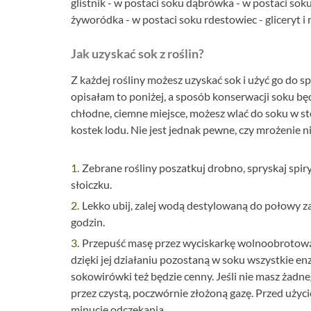
glistnik - w postaci soku dąbrówka - w postaci sok
żyworódka - w postaci soku rdestowiec - gliceryt i
Jak uzyskać sok z roślin?
Z każdej rośliny możesz uzyskać sok i użyć go do sp
opisałam to poniżej, a sposób konserwacji soku będ
chłodne, ciemne miejsce, możesz wlać do soku w st
kostek lodu. Nie jest jednak pewne, czy mrożenie 
Zebrane rośliny poszatkuj drobno, spryskaj spi
słoiczku.
Lekko ubij, zalej wodą destylowaną do połowy za
godzin.
Przepuść masę przez wyciskarkę wolnoobrotową 
dzięki jej działaniu pozostaną w soku wszystkie enzy
sokowirówki też będzie cenny. Jeśli nie masz żadn
przez czystą, poczwórnie złożoną gazę. Przed użyc
minucie odczekania.