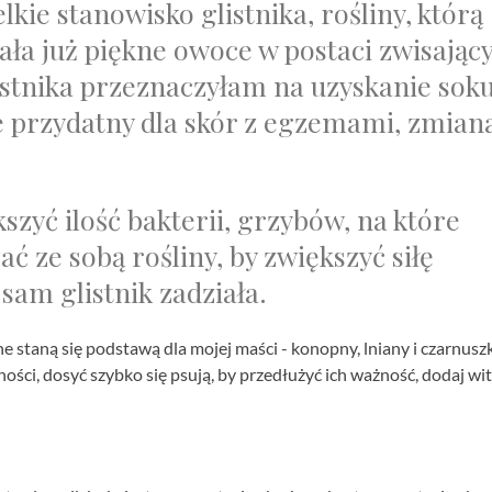
kie stanowisko glistnika, rośliny, którą
iała już piękne owoce w postaci zwisając
glistnika przeznaczyłam na uzyskanie soku
ie przydatny dla skór z egzemami, zmia
szyć ilość bakterii, grzybów, na które
ać ze sobą rośliny, by zwiększyć siłę
 sam glistnik zadziała.
e staną się podstawą dla mojej maści - konopny, lniany i czarnusz
żności, dosyć szybko się psują, by przedłużyć ich ważność, dodaj w