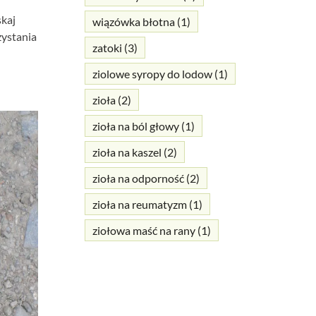
skaj
wiązówka błotna
(1)
zystania
zatoki
(3)
ziolowe syropy do lodow
(1)
zioła
(2)
zioła na ból głowy
(1)
zioła na kaszel
(2)
zioła na odporność
(2)
zioła na reumatyzm
(1)
ziołowa maść na rany
(1)