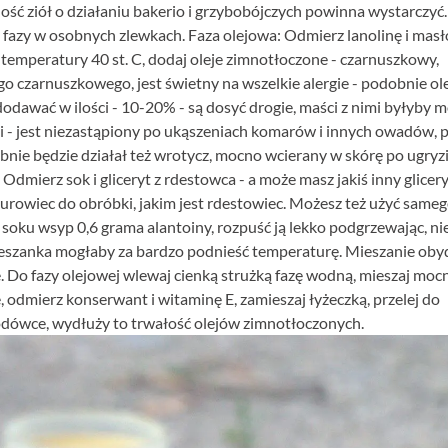
lość ziół o działaniu bakerio i grzybobójczych powinna wystarczyć
 fazy w osobnych zlewkach. Faza olejowa: Odmierz lanolinę i masł
 temperatury 40 st. C, dodaj oleje zimnotłoczone - czarnuszkowy,
o czarnuszkowego, jest świetny na wszelkie alergie - podobnie ole
dodawać w ilości - 10-20% - są dosyć drogie, maści z nimi byłyby 
dli - jest niezastąpiony po ukąszeniach komarów i innych owadów, 
bnie będzie działał też wrotycz, mocno wcierany w skórę po ugryzi
Odmierz sok i gliceryt z rdestowca - a może masz jakiś inny glicery
surowiec do obróbki, jakim jest rdestowiec. Możesz też użyć sameg
 soku wsyp 0,6 grama alantoiny, rozpuść ją lekko podgrzewając, ni
ieszanka mogłaby za bardzo podnieść temperaturę. Mieszanie oby
Do fazy olejowej wlewaj cienką strużką fazę wodną, mieszaj moc
 odmierz konserwant i witaminę E, zamieszaj łyżeczką, przelej do
dówce, wydłuży to trwałość olejów zimnotłoczonych.