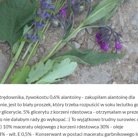
, trędownika, żywokostu 0,6% alantoiny - zakupiłam alantoinę dla
e, jest to biały proszek, który trzeba rozpuścić w soku leciutko g
 glicerycie. 5% glicerytu z korzeni rdestowca - otrzymałam w prez
no nie dałabym rady go wykopać. :) To wyjątkowo trudny surowiec 
. ;) 10% maceratu olejowego z korzeni rdestowca 30% - oleje
4% - wit. E 0,5% - Konserwant w postaci maceratu garbnikowego l