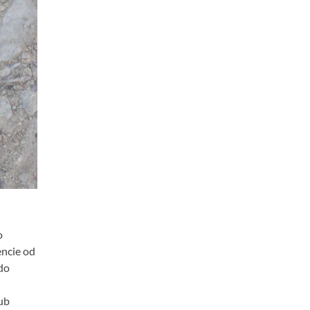
o
encie od
do
ub