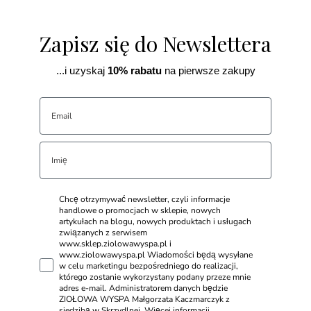
Zapisz się do Newslettera
...i uzyskaj
10% rabatu
na pierwsze zakupy
Chcę otrzymywać newsletter, czyli informacje
handlowe o promocjach w sklepie, nowych
artykułach na blogu, nowych produktach i usługach
związanych z serwisem
www.sklep.ziolowawyspa.pl i
www.ziolowawyspa.pl Wiadomości będą wysyłane
w celu marketingu bezpośredniego do realizacji,
którego zostanie wykorzystany podany przeze mnie
adres e-mail. Administratorem danych będzie
ZIOŁOWA WYSPA Małgorzata Kaczmarczyk z
siedzibą w Skrzydlnej. Więcej informacji