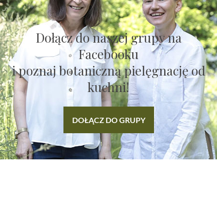
Dołącz do naszej grupy na
Facebooku
i poznaj botaniczną pielęgnację od
kuchni!
DOŁĄCZ DO GRUPY