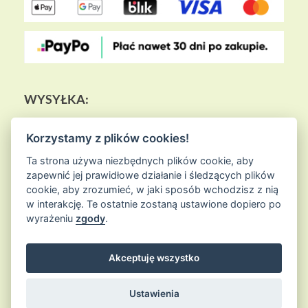
WYSYŁKA:
Korzystamy z plików cookies!
Ta strona używa niezbędnych plików cookie, aby
zapewnić jej prawidłowe działanie i śledzących plików
cookie, aby zrozumieć, w jaki sposób wchodzisz z nią
w interakcję. Te ostatnie zostaną ustawione dopiero po
wyrażeniu
zgody
.
Akceptuję wszystko
© 2026
Sklep Ziołowa Wyspa
is proudly powered by
WordPress
Entries (RSS) and Comments (RSS)
Ustawienia