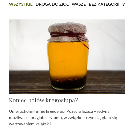
WSZYSTKIE
DROGA DO ZIÓŁ
WASZE
BEZ KATEGORII
WARS
Koniec bólów kręgosłupa?
Unieruchomił mnie kręgosłup. Pozycja leżąca – jedyna
możliwa – sprzyjała czytaniu, w związku z czym zajęłam się
wertowaniem książek i...