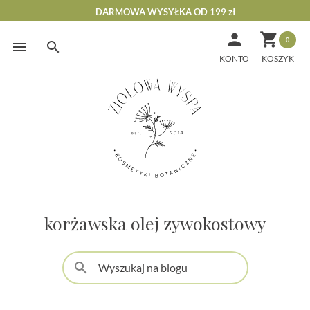
DARMOWA WYSYŁKA OD 199 zł


0
Skip
to
KONTO
content
korżawska olej zywokostowy
search