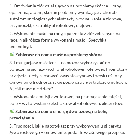
1. Omówienie ziół działających na problemy skórne – rany,
oparzenia, atopie, skórne problemy wynikające z chorób
autoimmunologicznych: ekstrakty wodne, kąpiele ziołowe,
przymoczki, ekstrakty alkoholowe, olejowe.
2. Wykonanie maści na rany, oparzenia z ziół zebranych na
łące. Najkrótsza forma wykonania maści. Specyfika
technologii.
Zabierasz do domu maść na problemy skórne.
3. Emulgacja w maściach – co można wykorzystać do
połączenia się fazy wodno-alkoholowej i olejowej. Promotory
przejścia, kiedy stosować kwas stearynowy i wosk roślinny.
Omówienie trudności, jakie pojawiają się w trakcie emulgacji.
A jeśli maść nie działa?
4. Wykonanie emulsji dwufazowej na przemęczenia mięśni,
bóle – wykorzystanie ekstraktów alkoholowych, glicerytów.
Zabierasz do domu emulsję dwufazową na bóle,
przeciążenia.
5. Trudności, jakie napotykasz przy wykonywaniu glicerytu
żywokostowego – omówienie, podanie właściwego przepisu.