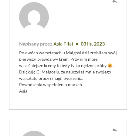
reply
Napisany przez
Asia Piłat
03 lis, 2023
Po dwóch warsztatach u Małgosi dziś zrobiłam swój
pierwszy, prawdziwy krem. Przy nim moje
wcześniejsze kremy to były tylko nędzne próby
.
Dziękuję Ci Małgosiu, że nauczyłaś mnie swojego
warsztatu pracy i magii tworzenia.
Powodzenia w spełnieniu marzeń
Asia
reply