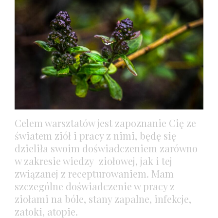
Celem warsztatów jest zapoznanie Cię ze
światem ziół i pracy z nimi, będę się
dzieliła swoim doświadczeniem zarówno
w zakresie wiedzy ziołowej, jak i tej
związanej z recepturowaniem. Mam
szczególne doświadczenie w pracy z
ziołami na bóle, stany zapalne, infekcje,
zatoki, atopie.