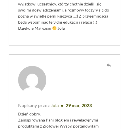
wyjątkowi uczestnicy, którzy chętnie dzielili się
swoimi doświadczeniami, a rozmowy toczyły się do
późna w świetle pełni księżyca …:) Z przyjemnością
będę wspominać te 3 dni edukacji i relacji !!!
Dziękuję Małgosiu
Jola
reply
Napisany przez
Jola
29 mar, 2023
Dzień dobry,
Zainspirowana Pani blogiem i rewelacyjnymi
produktami z Ziołowej Wyspy, postanowiłam