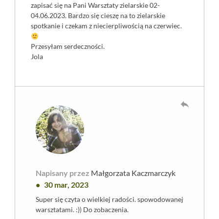
zapisać się na Pani Warsztaty zielarskie 02-
04.06.2023. Bardzo się cieszę na to zielarskie
spotkanie i czekam z niecierpliwością na czerwiec.
Przesyłam serdeczności.
Jola
reply
Napisany przez
Małgorzata Kaczmarczyk
30 mar, 2023
Super się czyta o wielkiej radości. spowodowanej
warsztatami. :)) Do zobaczenia.