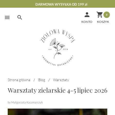
DARMOWA WYSYŁKA OD 199 zł


0
Skip
to
KONTO
content
Strona główna
/
Blog
/
Warsztaty
Warsztaty zielarskie 4-5 lipiec 2026
by Małgorzata Kaczmarczyk