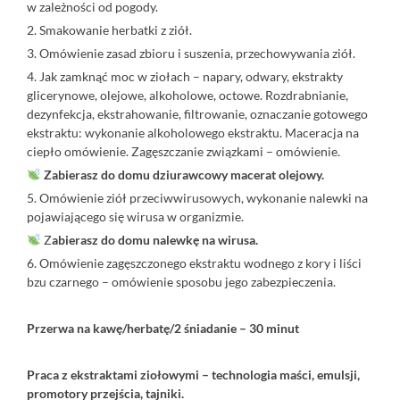
w zależności od pogody.
2. Smakowanie herbatki z ziół.
3. Omówienie zasad zbioru i suszenia, przechowywania ziół.
4. Jak zamknąć moc w ziołach – napary, odwary, ekstrakty
glicerynowe, olejowe, alkoholowe, octowe. Rozdrabnianie,
dezynfekcja, ekstrahowanie, filtrowanie, oznaczanie gotowego
ekstraktu: wykonanie alkoholowego ekstraktu. Maceracja na
ciepło omówienie. Zagęszczanie związkami – omówienie.
Zabierasz do domu dziurawcowy macerat olejowy.
5. Omówienie ziół przeciwwirusowych, wykonanie nalewki na
pojawiającego się wirusa w organizmie.
Z
abierasz do domu nalewkę na wirusa.
6. Omówienie zagęszczonego ekstraktu wodnego z kory i liści
bzu czarnego – omówienie sposobu jego zabezpieczenia.
Przerwa na kawę/herbatę/2 śniadanie – 30 minut
Praca z ekstraktami ziołowymi – technologia maści, emulsji,
promotory przejścia, tajniki.