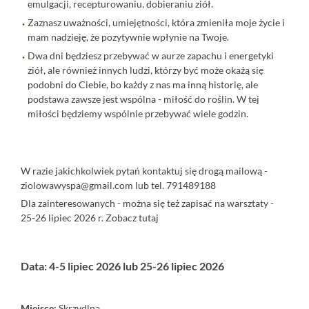
emulgacji, recepturowaniu, dobieraniu ziół.
Zaznasz uważności, umiejętności, która zmieniła moje życie i
mam nadzieję, że pozytywnie wpłynie na Twoje.
Dwa dni będziesz przebywać w aurze zapachu i energetyki
ziół, ale również innych ludzi, którzy być może okażą się
podobni do Ciebie, bo każdy z nas ma inną historię, ale
podstawa zawsze jest wspólna - miłość do roślin. W tej
miłości będziemy wspólnie przebywać wiele godzin.
W razie jakichkolwiek pytań kontaktuj się drogą mailową -
ziolowawyspa@gmail.com lub tel. 791489188
Dla zainteresowanych - można się też zapisać na warsztaty -
25-26 lipiec 2026 r. Zobacz
tutaj
Data: 4-5 lipiec 2026 lub 25-26 lipiec 2026
Miejsce:
Skrzydlna