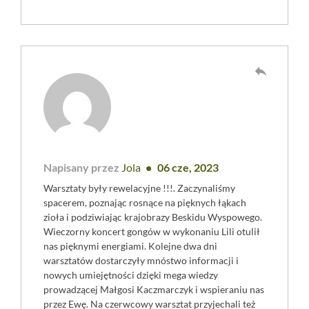
reply
Napisany przez
Jola
06 cze, 2023
Warsztaty były rewelacyjne !!!. Zaczynaliśmy
spacerem, poznając rosnące na pięknych łąkach
zioła i podziwiając krajobrazy Beskidu Wyspowego.
Wieczorny koncert gongów w wykonaniu Lili otulił
nas pięknymi energiami. Kolejne dwa dni
warsztatów dostarczyły mnóstwo informacji i
nowych umiejętności dzięki mega wiedzy
prowadzącej Małgosi Kaczmarczyk i wspieraniu nas
przez Ewę. Na czerwcowy warsztat przyjechali też