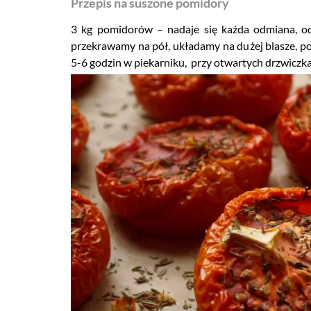
Przepis na suszone pomidory
3 kg pomidorów – nadaje się każda odmiana, 
przekrawamy na pół, układamy na dużej blasze, p
5-6 godzin w piekarniku, przy otwartych drzwiczka