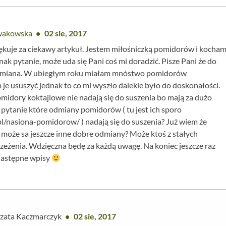
wakowska
02 sie, 2017
ękuje za ciekawy artykuł. Jestem miłośniczką pomidorów i kocha
nak pytanie, może uda się Pani coś mi doradzić. Pisze Pani że do
 odmiana. W ubiegłym roku miałam mnóstwo pomidorów
je ususzyć jednak to co mi wyszło dalekie było do doskonałości.
midory koktajlowe nie nadają się do suszenia bo mają za dużo
ytanie które odmiany pomidorów ( tu jest ich sporo
.pl/nasiona-pomidorow/
) nadają się do suszenia? Już wiem że
e może sa jeszcze inne dobre odmiany? Może ktoś z stałych
rzeżenia. Wdzięczna będę za każdą uwagę. Na koniec jeszcze raz
 następne wpisy
zata Kaczmarczyk
02 sie, 2017