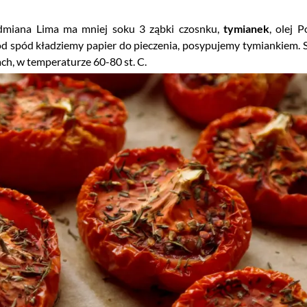
odmiana Lima ma mniej soku
3 ząbki czosnku,
tymianek
, olej
P
od spód kładziemy papier do pieczenia, posypujemy tymiankiem.
ch, w temperaturze 60-80 st. C.