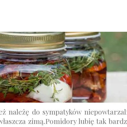
też należę do sympatyków niepowtarza
właszcza zimą.
Pomidory lubię tak bardz