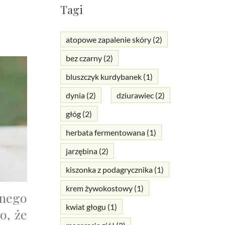
Tagi
atopowe zapalenie skóry
(2)
bez czarny
(2)
bluszczyk kurdybanek
(1)
dynia
(2)
dziurawiec
(2)
głóg
(2)
herbata fermentowana
(1)
jarzębina
(2)
kiszonka z podagrycznika
(1)
krem żywokostowy
(1)
lnego
kwiat głogu
(1)
o, że