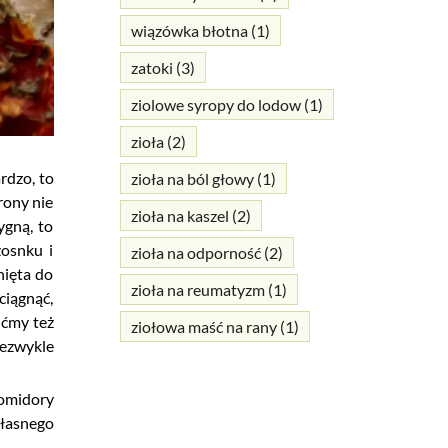
wiązówka błotna
(1)
zatoki
(3)
ziolowe syropy do lodow
(1)
zioła
(2)
rdzo, to
zioła na ból głowy
(1)
rony nie
zioła na kaszel
(2)
ygną, to
zosnku i
zioła na odporność
(2)
nięta do
zioła na reumatyzm
(1)
ciągnąć,
ućmy też
ziołowa maść na rany
(1)
iezwykle
pomidory
własnego