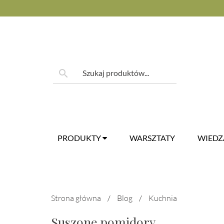
Skip
to
content
Szukaj:
search
PRODUKTY
WARSZTATY
WIED
Strona główna
/
Blog
/
Kuchnia
Suszone pomidory