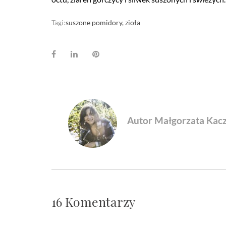
Tagi:
suszone pomidory
zioła
Facebook
LinkedIn
Pinterest
Autor Małgorzata Kac
16 Komentarzy