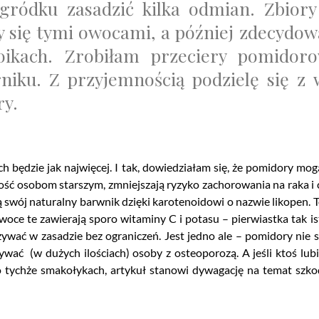
ródku zasadzić kilka odmian. Zbiory
y się tymi owocami, a później zdecydo
ikach. Zrobiłam przeciery pomidor
niku.
Z przyjemnością podzielę się z
ry.
h będzie jak najwięcej. I tak, dowiedziałam się, że pomidory mo
ość osobom starszym, zmniejszają ryzyko zachorowania na raka i
ą swój naturalny barwnik dzięki karotenoidowi o nazwie likopen. 
woce te zawierają sporo witaminy C i potasu – pierwiastka tak i
ać w zasadzie bez ograniczeń. Jest jedno ale – pomidory nie s
ać (w dużych ilościach) osoby z osteoporozą. A jeśli ktoś lubi
o tychże smakołykach, artykuł stanowi dywagację na temat szko