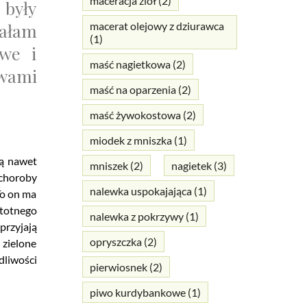
maceracja ziół
(2)
 były
wałam
macerat olejowy z dziurawca
(1)
owe i
maść nagietkowa
(2)
 wami
maść na oparzenia
(2)
maść żywokostowa
(2)
miodek z mniszka
(1)
gą nawet
mniszek
(2)
nagietek
(3)
 choroby
nalewka uspokajająca
(1)
To on ma
stotnego
nalewka z pokrzywy
(1)
przyjają
opryszczka
(2)
 zielone
dliwości
pierwiosnek
(2)
piwo kurdybankowe
(1)