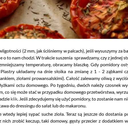
lgotności (2 mm, jak ściśniemy w palcach), jeśli wysuszymy za ba
e o to nam chodzi. W trakcie suszenia sprawdzamy, czy z jednej st
o zmniejszamy temperaturę, obracamy blaszkę. Gdy pomidory ost
Plastry układamy na dnie słoika na zmianę z 1 - 2 ząbkami c
nkiem, ziołami prowansalskimi). Całość zalewamy oliwą z wyciś
-3 łyżkami octu domowego. Po tygodniu, dwóch należy czosnek wy
nym, co się może stać w przypadku domowego przetwórstwa, wyrz
jadzie
klik
. Jeśli zdecydujemy się użyć pomidory, to zostanie nam n
awa do dressingu do sałat lub do makaronu.
wtedy lepiej sypać suche zioła. Teraz są jeszcze do dostania 
j z nich zrobić keczup, taki domowy, gęsty przecier z dodatkiem 
.