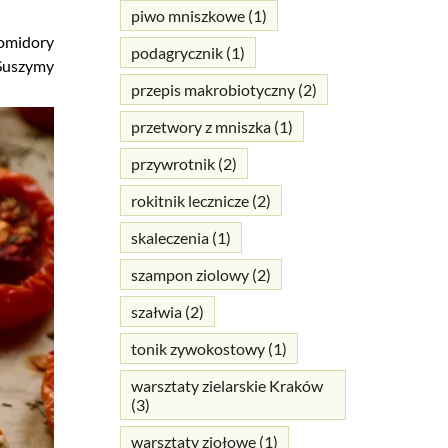
piwo mniszkowe
(1)
omidory
podagrycznik
(1)
 Suszymy
przepis makrobiotyczny
(2)
przetwory z mniszka
(1)
przywrotnik
(2)
rokitnik lecznicze
(2)
skaleczenia
(1)
szampon ziolowy
(2)
szałwia
(2)
tonik zywokostowy
(1)
warsztaty zielarskie Kraków
(3)
warsztaty ziołowe
(1)