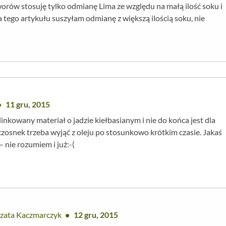
orów stosuję tylko odmianę Lima ze względu na małą ilość soku i
a tego artykułu suszyłam odmianę z większą ilością soku, nie
11 gru, 2015
nkowany materiał o jadzie kiełbasianym i nie do końca jest dla
czosnek trzeba wyjąć z oleju po stosunkowo krótkim czasie. Jakaś
 nie rozumiem i już:-(
zata Kaczmarczyk
12 gru, 2015