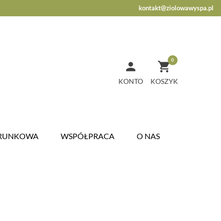
kontakt@ziolowawyspa.pl
0


KONTO
ARUNKOWA
WSPÓŁPRACA
O NAS