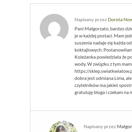
Napisany przez
Dorota No
Pani Małgorzato, bardzo dzi
je w każdej postaci. Mam jed
suszenia nadaje się każda
koktajlowych. Postanowiłam 
Koleżanka powiedziała że po
wody. W związku z tym mam p
https://sklep.swiatkwiatow
dobra jest odmiana Lima, al
czytelników ma jakieś spost
gratuluję bloga i czekam na
Napisany przez
Małgor