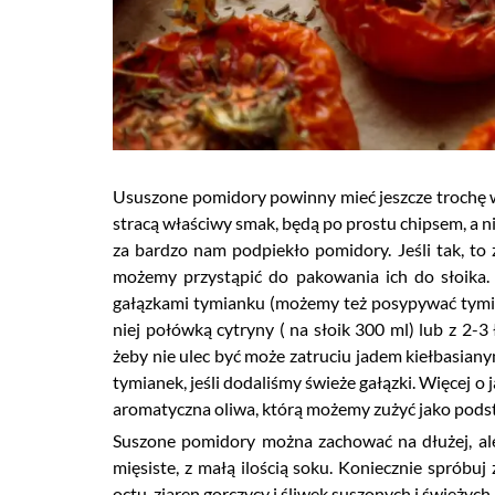
Ususzone pomidory powinny mieć jeszcze trochę wi
stracą właściwy smak, będą po prostu chipsem, a ni
za bardzo nam podpiekło pomidory. Jeśli tak, t
możemy przystąpić do pakowania ich do słoika. 
gałązkami tymianku (możemy też posypywać tymia
niej połówką cytryny ( na słoik 300 ml) lub z 2
żeby nie ulec być może zatruciu jadem kiełbasia
tymianek, jeśli dodaliśmy świeże gałązki. Więcej o 
aromatyczna oliwa, którą możemy zużyć jako podst
Suszone pomidory można zachować na dłużej, ale 
mięsiste, z małą ilością soku. Koniecznie spróbu
octu, ziaren gorczycy i śliwek suszonych i świeżych