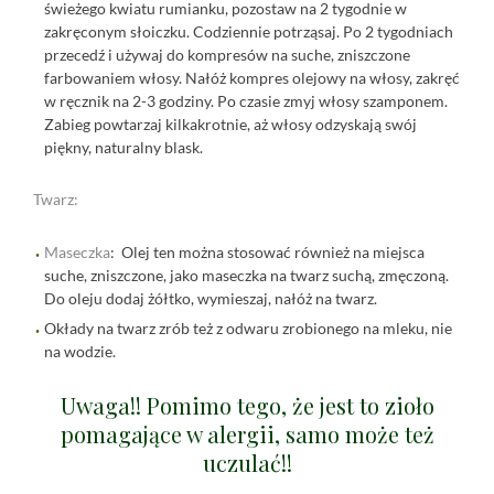
świeżego kwiatu rumianku, pozostaw na 2 tygodnie w
zakręconym słoiczku. Codziennie potrząsaj. Po 2 tygodniach
przecedź i używaj do kompresów na suche, zniszczone
farbowaniem włosy. Nałóż kompres olejowy na włosy, zakręć
w ręcznik na 2-3 godziny. Po czasie zmyj włosy szamponem.
Zabieg powtarzaj kilkakrotnie, aż włosy odzyskają swój
piękny, naturalny blask.
Twarz:
Maseczka
: Olej ten można stosować również na miejsca
suche, zniszczone, jako maseczka na twarz suchą, zmęczoną.
Do oleju dodaj żółtko, wymieszaj, nałóż na twarz.
Okłady na twarz zrób też z odwaru zrobionego na mleku, nie
na wodzie.
Uwaga!! Pomimo tego, że jest to zioło
pomagające w alergii, samo może też
uczulać!!