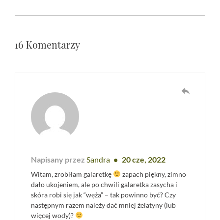
16 Komentarzy
reply
Napisany przez
Sandra
20 cze, 2022
Witam, zrobiłam galaretkę
zapach piękny, zimno
dało ukojeniem, ale po chwili galaretka zasycha i
skóra robi się jak “węża” – tak powinno być? Czy
następnym razem należy dać mniej żelatyny (lub
więcej wody)?