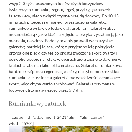
wsyp 2-3 łyżki ususzonych lub świeżych koszyczków
kwiatowych rumianku, zagotuj, zgaś, przykryj garnuszek
talerzykiem, niech związki czynne przejdą do wody. Po 10-15
minutach przecedź rumianek i przestudzoną galaretkę
rumiankową wstaw do lodówki. Ja zrobiłam galaretkę zbyt
mocno stężałą - jak widać na zdjęciu, ale wykorzystałam ją jako
maseczkę na włosy. Podany przepis pozwoli wam uzyskać
galaretkę bardziej lejącą, którą z przyjemnością pokryjecie
przypalone plecy, czy też po prostu zmęczoną skórę twarzy i
pozwolicie sobie na relaks w oparach zioła znanego dawniej w
krajach arabskich jako lekko erotyczne. Galaretka rumiankowa
bardzo przyśpiesza regenerację skóry, nie tylko poprzez skład
rumianku, ale też forma galaretki ma właściwości osłaniające
skórę, więc chyba warto spróbować. Galaretka trzymana w
lodówce utrzyma świeżość przez 5-7 dni.
Rumiankowy ratunek
[caption id="attachment_2421" align="aligncenter"
width="690"]