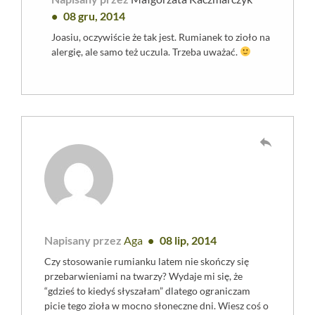
08 gru, 2014
Joasiu, oczywiście że tak jest. Rumianek to zioło na
alergię, ale samo też uczula. Trzeba uważać.
reply
Napisany przez
Aga
08 lip, 2014
Czy stosowanie rumianku latem nie skończy się
przebarwieniami na twarzy? Wydaje mi się, że
“gdzieś to kiedyś słyszałam” dlatego ograniczam
picie tego zioła w mocno słoneczne dni. Wiesz coś o