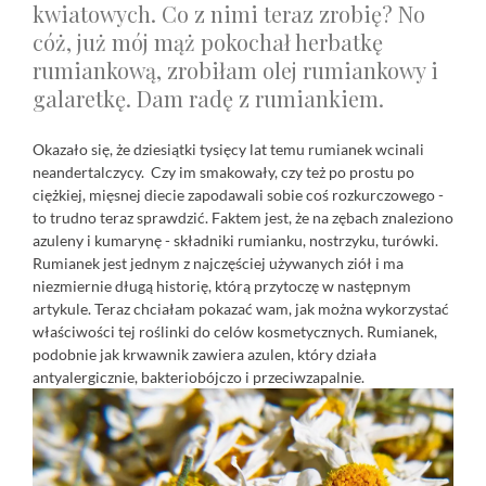
kwiatowych.
Co z nimi teraz zrobię? No
cóż, już mój mąż pokochał herbatkę
rumiankową, zrobiłam olej rumiankowy i
galaretkę. Dam radę z rumiankiem.
Okazało się, że dziesiątki tysięcy lat temu rumianek wcinali
neandertalczycy. Czy im smakowały, czy też po prostu po
ciężkiej, mięsnej diecie zapodawali sobie coś rozkurczowego -
to trudno teraz sprawdzić. Faktem jest, że na zębach znaleziono
azuleny i kumarynę - składniki rumianku, nostrzyku, turówki.
Rumianek jest jednym z najczęściej używanych ziół i ma
niezmiernie długą historię, którą przytoczę w następnym
artykule. Teraz chciałam pokazać wam, jak można wykorzystać
właściwości tej roślinki do celów kosmetycznych. Rumianek,
podobnie jak krwawnik zawiera azulen, który działa
antyalergicznie, bakteriobójczo i przeciwzapalnie.