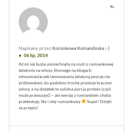
reply
Napisany przez
Koronkowa Komandoska ;-)
06 lip, 2014
Aż mi się buzia uśmiechnęła na myśl o rumiankowej
żelatynie na włosy. Słynnego na blogach
włosomaniaczek laminowania żelatyną jeszcze nie
próbowałam, bo podobno trochę prostuje kręcone
włosy, a na dodatek to solidna porcja protein (czyli
może przesuszyć) – ale wersję z rumiankiem chyba
przetestuję. No i olej rumiankowy
Super! Dzięki
za przepis!