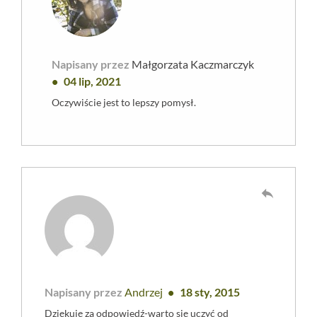
Napisany przez
Małgorzata Kaczmarczyk
04 lip, 2021
Oczywiście jest to lepszy pomysł.
reply
Napisany przez
Andrzej
18 sty, 2015
Dziękuję za odpowiedź-warto się uczyć od