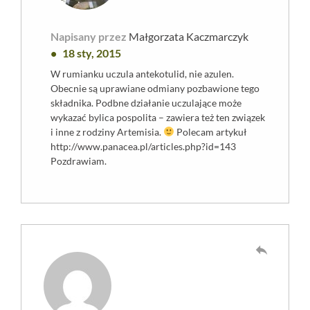
Napisany przez
Małgorzata Kaczmarczyk
18 sty, 2015
W rumianku uczula antekotulid, nie azulen.
Obecnie są uprawiane odmiany pozbawione tego
składnika. Podbne działanie uczulające może
wykazać bylica pospolita – zawiera też ten związek
i inne z rodziny Artemisia.
Polecam artykuł
http://www.panacea.pl/articles.php?id=143
Pozdrawiam.
reply