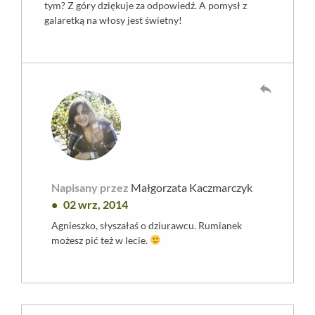
tym? Z góry dziękuje za odpowiedź. A pomysł z
galaretką na włosy jest świetny!
reply
Napisany przez
Małgorzata Kaczmarczyk
02 wrz, 2014
Agnieszko, słyszałaś o dziurawcu. Rumianek
możesz pić też w lecie.