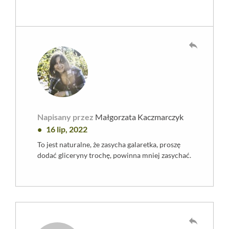
reply
Napisany przez
Małgorzata Kaczmarczyk
16 lip, 2022
To jest naturalne, że zasycha galaretka, proszę
dodać gliceryny trochę, powinna mniej zasychać.
reply