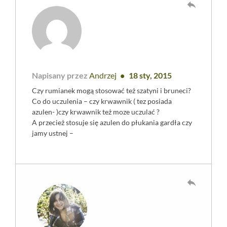
reply
Napisany przez
Andrzej
18 sty, 2015
Czy rumianek mogą stosować też szatyni i bruneci?
Co do uczulenia – czy krwawnik ( tez posiada
azulen- )czy krwawnik też moze uczulać ?
A przecież stosuje się azulen do płukania gardła czy
jamy ustnej –
reply