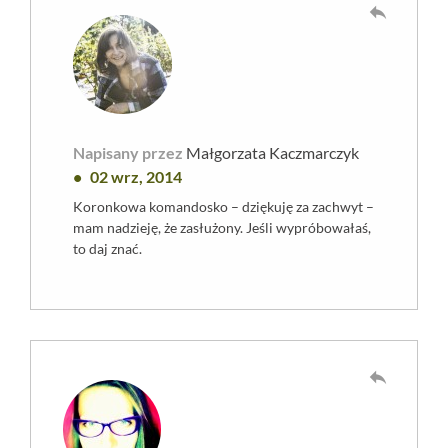
reply
Napisany przez
Małgorzata Kaczmarczyk
02 wrz, 2014
Koronkowa komandosko – dziękuję za zachwyt –
mam nadzieję, że zasłużony. Jeśli wypróbowałaś,
to daj znać.
reply