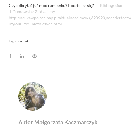
Czy odkryłaś już moc rumianku? Podzielisz się?
Bibliografia:
I. Gumowska: Ziółka i my
http://naukawpolsce.pap.pl/aktualnosci/news,390990,neandertaczy
uzywali-ziol-leczniczych.html
Tagi:
rumianek
Facebook
LinkedIn
Pinterest
Autor Małgorzata Kaczmarczyk