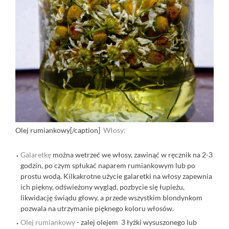
Olej rumiankowy[/caption]
Włosy:
Galaretkę
można wetrzeć we włosy, zawinąć w ręcznik na 2-3
godzin, po czym spłukać naparem rumiankowym lub po
prostu wodą. Kilkakrotne użycie galaretki na włosy zapewnia
ich piękny, odświeżony wygląd, pozbycie się łupieżu,
likwidację świądu głowy, a przede wszystkim blondynkom
pozwala na utrzymanie pięknego koloru włosów.
Olej rumiankowy
- zalej olejem 3 łyżki wysuszonego lub