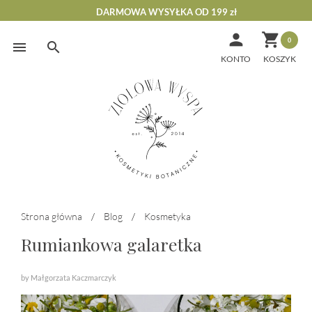
DARMOWA WYSYŁKA OD 199 zł


0
Skip
to
KONTO
content
Strona główna
/
Blog
/
Kosmetyka
Rumiankowa galaretka
by Małgorzata Kaczmarczyk