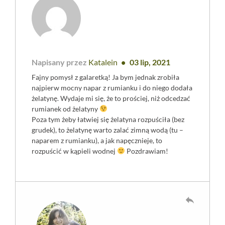
Napisany przez
Katalein
03 lip, 2021
Fajny pomysł z galaretką! Ja bym jednak zrobiła
najpierw mocny napar z rumianku i do niego dodała
żelatynę. Wydaje mi się, że to prościej, niż odcedzać
rumianek od żelatyny
Poza tym żeby łatwiej się żelatyna rozpuściła (bez
grudek), to żelatynę warto zalać zimną wodą (tu –
naparem z rumianku), a jak napęcznieje, to
rozpuścić w kąpieli wodnej
Pozdrawiam!
reply