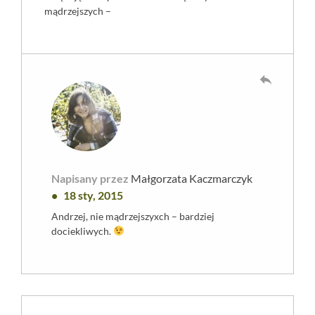
mądrzejszych –
reply
Napisany przez
Małgorzata Kaczmarczyk
18 sty, 2015
Andrzej, nie mądrzejszyxch – bardziej
dociekliwych.