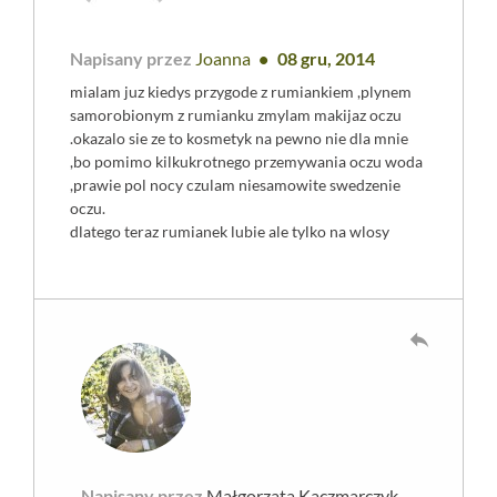
Napisany przez
Joanna
08 gru, 2014
mialam juz kiedys przygode z rumiankiem ,plynem
samorobionym z rumianku zmylam makijaz oczu
.okazalo sie ze to kosmetyk na pewno nie dla mnie
,bo pomimo kilkukrotnego przemywania oczu woda
,prawie pol nocy czulam niesamowite swedzenie
oczu.
dlatego teraz rumianek lubie ale tylko na wlosy
reply
Napisany przez
Małgorzata Kaczmarczyk