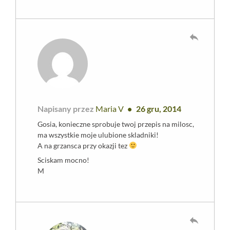
reply
Napisany przez
Maria V
26 gru, 2014
Gosia, konieczne sprobuje twoj przepis na milosc,
ma wszystkie moje ulubione skladniki!
A na grzansca przy okazji tez
Sciskam mocno!
M
reply