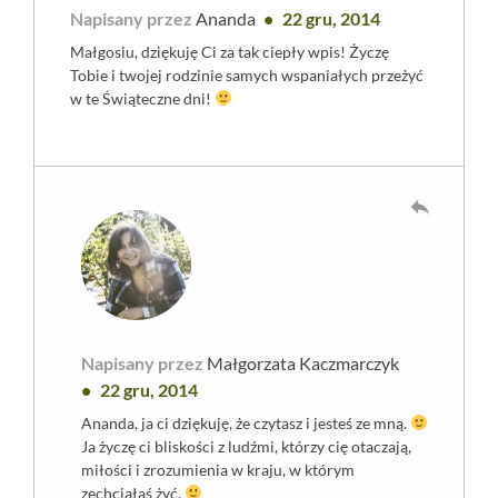
Napisany przez
Ananda
22 gru, 2014
Małgosiu, dziękuję Ci za tak ciepły wpis! Życzę
Tobie i twojej rodzinie samych wspaniałych przeżyć
w te Świąteczne dni!
reply
Napisany przez
Małgorzata Kaczmarczyk
22 gru, 2014
Ananda, ja ci dziękuję, że czytasz i jesteś ze mną.
Ja życzę ci bliskości z ludźmi, którzy cię otaczają,
miłości i zrozumienia w kraju, w którym
zechciałaś żyć.