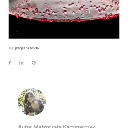
Tagi:
przepis na święta
Facebook
LinkedIn
Pinterest
Autor Małgorzata Kaczmarczyk