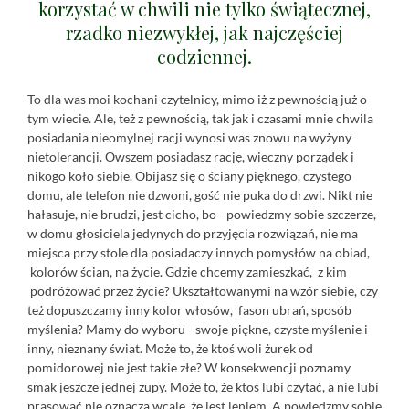
korzystać w chwili nie tylko świątecznej,
rzadko niezwykłej, jak najczęściej
codziennej.
To dla was moi kochani czytelnicy, mimo iż z pewnością już o
tym wiecie. Ale, też z pewnością, tak jak i czasami mnie chwila
posiadania nieomylnej racji wynosi was znowu na wyżyny
nietolerancji. Owszem posiadasz rację, wieczny porządek i
nikogo koło siebie. Obijasz się o ściany pięknego, czystego
domu, ale telefon nie dzwoni, gość nie puka do drzwi. Nikt nie
hałasuje, nie brudzi, jest cicho, bo - powiedzmy sobie szczerze,
w domu głosiciela jedynych do przyjęcia rozwiązań, nie ma
miejsca przy stole dla posiadaczy innych pomysłów na obiad,
kolorów ścian, na życie. Gdzie chcemy zamieszkać, z kim
podróżować przez życie? Ukształtowanymi na wzór siebie, czy
też dopuszczamy inny kolor włosów, fason ubrań, sposób
myślenia? Mamy do wyboru - swoje piękne, czyste myślenie i
inny, nieznany świat. Może to, że ktoś woli żurek od
pomidorowej nie jest takie złe? W konsekwencji poznamy
smak jeszcze jednej zupy. Może to, że ktoś lubi czytać, a nie lubi
prasować nie oznacza wcale, że jest leniem. A powiedzmy sobie