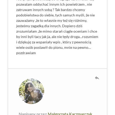
pozwalam oddychać innym ich powietrzem , nie
zatruwam innych sobą ? Tak bardzo chcemy
podobieństwa do siebie, tych samych myśli, że nie
zauważamy ,że to własnie my też się różnimy,
jesteśmy zagadką dla innych. Dopiero dziś
zrozumiałam ,że mimo starań ciągle oceniam i chce
by inni byli tacy jak ja, ale nie tędy droga…rozumiem
i dziękuję za wspaniały wpis , który z pewnością
wiele osób postawił do pionu, mnie na pewno…
pozdrawiam
reply
Napisany przez
Małgorzata Kaczmarczyk