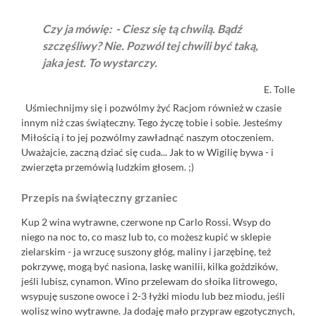
Czy ja mówię: - Ciesz się tą chwilą. Bądź
szczęśliwy? Nie. Pozwól tej chwili być taką,
jaka jest. To wystarczy.
E. Tolle
Uśmiechnijmy się i pozwólmy żyć Racjom również w czasie
innym niż czas świąteczny. Tego życzę tobie i sobie. Jesteśmy
Miłością i to jej pozwólmy zawładnąć naszym otoczeniem.
Uważajcie, zaczną dziać się cuda... Jak to w Wigilię bywa - i
zwierzęta przemówią ludzkim głosem. ;)
Przepis na świąteczny grzaniec
Kup 2 wina wytrawne, czerwone np Carlo Rossi. Wsyp do
niego na noc to, co masz lub to, co możesz kupić w sklepie
zielarskim - ja wrzucę suszony głóg, maliny i jarzębinę, też
pokrzywę, mogą być nasiona, laskę wanilii, kilka gożdzików,
jeśli lubisz, cynamon. Wino przelewam do słoika litrowego,
wsypuję suszone owoce i 2-3 łyżki miodu lub bez miodu, jeśli
wolisz wino wytrawne. Ja dodaję mało przypraw egzotycznych,