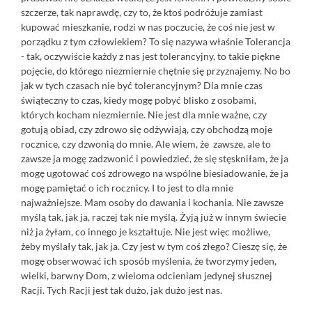
szczerze, tak naprawdę, czy to, że ktoś podróżuje zamiast
kupować mieszkanie, rodzi w nas poczucie, że coś nie jest w
porządku z tym człowiekiem? To się nazywa właśnie Tolerancja
- tak, oczywiście każdy z nas jest tolerancyjny, to takie piękne
pojęcie, do którego niezmiernie chętnie się przyznajemy. No bo
jak w tych czasach nie być tolerancyjnym? Dla mnie czas
świąteczny to czas, kiedy mogę pobyć blisko z osobami,
których kocham niezmiernie. Nie jest dla mnie ważne, czy
gotują obiad, czy zdrowo się odżywiają, czy obchodzą moje
rocznice, czy dzwonią do mnie. Ale wiem, że zawsze, ale to
zawsze ja mogę zadzwonić i powiedzieć, że się stęskniłam, że ja
mogę ugotować coś zdrowego na wspólne biesiadowanie, że ja
mogę pamiętać o ich rocznicy. I to jest to dla mnie
najważniejsze. Mam osoby do dawania i kochania. Nie zawsze
myślą tak, jak ja, raczej tak nie myślą. Żyją już w innym świecie
niż ja żyłam, co innego je kształtuje. Nie jest więc możliwe,
żeby myślały tak, jak ja. Czy jest w tym coś złego? Cieszę się, że
mogę obserwować ich sposób myślenia, że tworzymy jeden,
wielki, barwny Dom, z wieloma odcieniam jedynej słusznej
Racji. Tych Racji jest tak dużo, jak dużo jest nas.