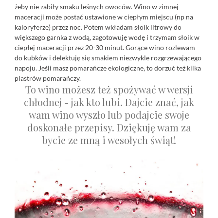
żeby nie zabiły smaku leśnych owoców. Wino w zimnej
maceracji może postać ustawione w ciepłym miejscu (np na
kaloryferze) przez noc. Potem wkładam słoik litrowy do
większego garnka z wodą, zagotowuję wodę i trzymam słoik w
ciepłej maceracji przez 20-30 minut. Gorące wino rozlewam
do kubków i delektuję się smakiem niezwykle rozgrzewającego
napoju. Jeśli masz pomarańcze ekologiczne, to dorzuć też kilka
plastrów pomarańczy.
To wino możesz też spożywać w wersji
chłodnej - jak kto lubi. Dajcie znać, jak
wam wino wyszło lub podajcie swoje
doskonałe przepisy. Dziękuję wam za
bycie ze mną i wesołych świąt!