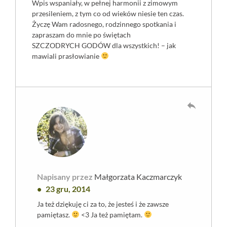
Wpis wspaniały, w pełnej harmonii z zimowym
przesileniem, z tym co od wieków niesie ten czas.
Życzę Wam radosnego, rodzinnego spotkania i
zapraszam do mnie po świętach
SZCZODRYCH GODÓW dla wszystkich! – jak
mawiali prasłowianie
reply
Napisany przez
Małgorzata Kaczmarczyk
23 gru, 2014
Ja też dziękuję ci za to, że jesteś i że zawsze
pamiętasz.
<3 Ja też pamiętam.