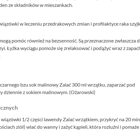
eden ze składników w mieszankach.
iązówki w leczeniu przedrakowych zmian i profilaktyce raka szyjk
mogą pomóc również na bezsenność. Są przeznaczone zwłaszcza dl
szyi. Łyżka wyciągu pomoże się zrelaksować i podążyć wraz z zapa
k
b czarnego bzu sok malinowy Zalać 300 ml wrzątku, zaparzać pod
azy dziennie z sokiem malinowym. (Ożarowski)
ycznych
 wiązówki 1/2 części lawendy Zalać wrzątkiem, przykryć na 20 min
ciach ziół) wlać do wanny i zażyć kąpieli, która rozluźni i pomaże