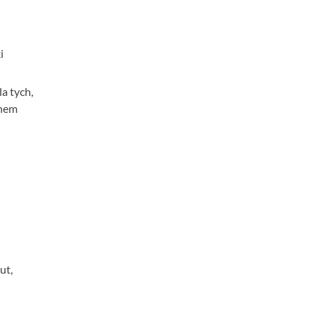
i
a tych,
chem
ut,