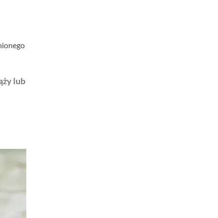
enionego
ąży lub