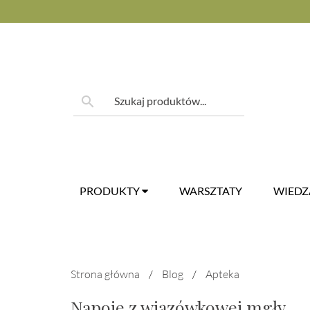
Skip
to
content
Szukaj:
search
PRODUKTY
WARSZTATY
WIED
Strona główna
/
Blog
/
Apteka
Napoje z wiązówkowej mgły