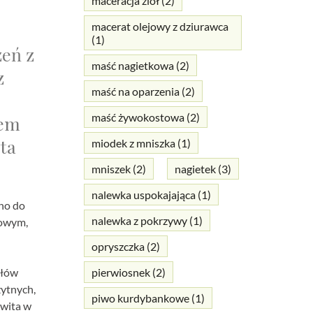
maceracja ziół
(2)
macerat olejowy z dziurawca
(1)
zeń z
maść nagietkowa
(2)
z
maść na oparzenia
(2)
maść żywokostowa
(2)
rem
ta
miodek z mniszka
(1)
mniszek
(2)
nagietek
(3)
nalewka uspokajająca
(1)
ono do
nalewka z pokrzywy
(1)
kowym,
opryszczka
(2)
słów
pierwiosnek
(2)
żytnych,
piwo kurdybankowe
(1)
kwita w