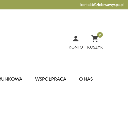
kontakt@ziolowawyspa.pl
0


KONTO
ARUNKOWA
WSPÓŁPRACA
O NAS