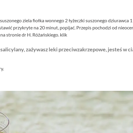
 suszonego ziela fiołka wonnego 2 łyżeczki suszonego dziurawca 1
stawić przykryte na 20 minut, popijać. Przepis pochodzi od nieoc
a stronie dr H. Różańskiego.
klik
a salicylany, zażywasz leki przeciwzakrzepowe, jesteś w ci
y.