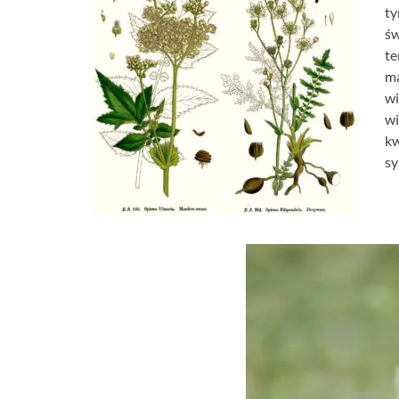
ty
św
te
ma
w
wi
kw
sy