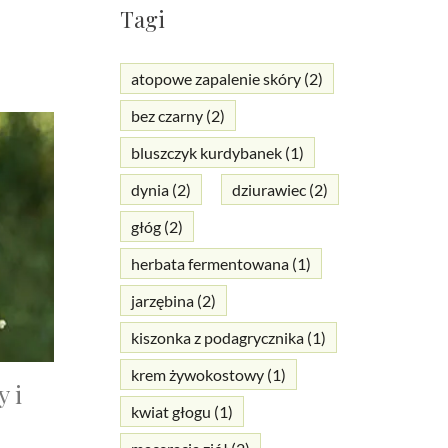
Tagi
atopowe zapalenie skóry
(2)
bez czarny
(2)
bluszczyk kurdybanek
(1)
dynia
(2)
dziurawiec
(2)
głóg
(2)
herbata fermentowana
(1)
jarzębina
(2)
kiszonka z podagrycznika
(1)
krem żywokostowy
(1)
 i
kwiat głogu
(1)