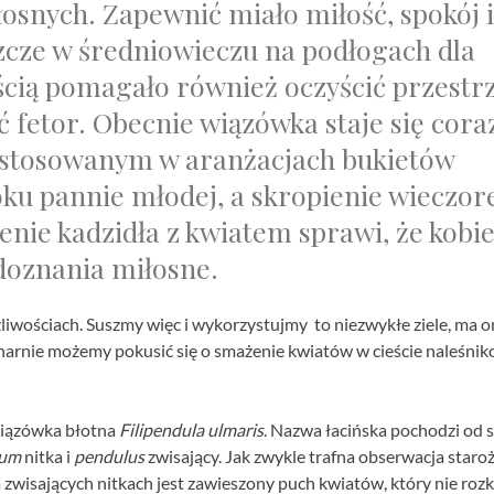
snych. Zapewnić miało miłość, spokój i
zcze w średniowieczu na podłogach dla
cią pomagało również oczyścić przestr
fetor. Obecnie wiązówka staje się cora
 stosowanym w aranżacjach bukietów
roku pannie młodej, a skropienie wieczo
nie kadzidła z kwiatem sprawi, że kobie
 doznania miłosne.
żliwościach. Suszmy więc i wykorzystujmy to niezwykłe ziele, ma 
linarnie możemy pokusić się o smażenie kwiatów w cieście naleśni
iązówka błotna
Filipendula ulmaris
. Nazwa łacińska pochodzi od 
lum
nitka i
pendulus
zwisający. Jak zwykle trafna obserwacja staro
 zwisających nitkach jest zawieszony puch kwiatów, który nie roz