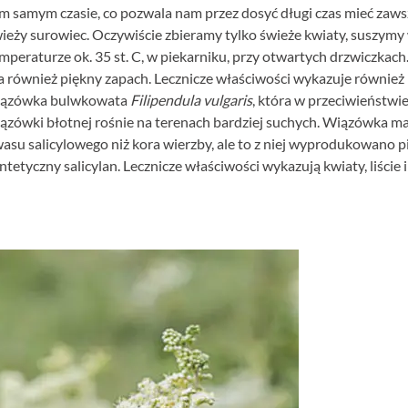
m samym czasie, co pozwala nam przez dosyć długi czas mieć zaws
ieży surowiec. Oczywiście zbieramy tylko świeże kwiaty, suszymy
mperaturze ok. 35 st. C, w piekarniku, przy otwartych drzwiczkach
 również piękny zapach. Lecznicze właściwości wykazuje również
iązówka bulwkowata
Filipendula vulgaris
, która w przeciwieństwi
ązówki błotnej rośnie na terenach bardziej suchych. Wiązówka m
asu salicylowego niż kora wierzby, ale to z niej wyprodukowano 
ntetyczny salicylan. Lecznicze właściwości wykazują kwiaty, liście i