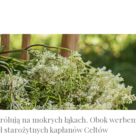
królują na mokrych łąkach. Obok werbeny
ół starożytnych kapłanów Celtów