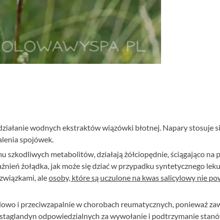
ziałanie wodnych ekstraktów wiązówki błotnej. Napary stosuje s
alenia spojówek.
mu szkodliwych metabolitów, działają żółciopędnie, ściągająco na
nień żołądka, jak może się dziać w przypadku syntetycznego leku
związkami, ale
osoby, które są uczulone na kwas salicylowy nie p
lowo i przeciwzapalnie w chorobach reumatycznych, ponieważ zaw
rostaglandyn odpowiedzialnych za wywołanie i podtrzymanie stan