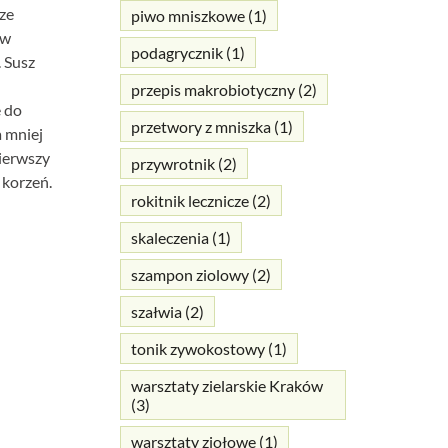
ze
piwo mniszkowe
(1)
 w
podagrycznik
(1)
. Susz
przepis makrobiotyczny
(2)
e do
przetwory z mniszka
(1)
a mniej
pierwszy
przywrotnik
(2)
 korzeń.
rokitnik lecznicze
(2)
skaleczenia
(1)
szampon ziolowy
(2)
szałwia
(2)
tonik zywokostowy
(1)
warsztaty zielarskie Kraków
(3)
warsztaty ziołowe
(1)