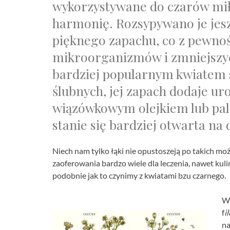
wykorzystywane do czarów miło
harmonię. Rozsypywano je jes
pięknego zapachu, co z pewnoś
mikroorganizmów i zmniejszyć 
bardziej popularnym kwiatem
ślubnych, jej zapach dodaje u
wiązówkowym olejkiem lub pale
stanie się bardziej otwarta na
Niech nam tylko łąki nie opustoszeją po takich mo
zaoferowania bardzo wiele dla leczenia, nawet ku
podobnie jak to czynimy z kwiatami bzu czarnego.
W
f
i
na