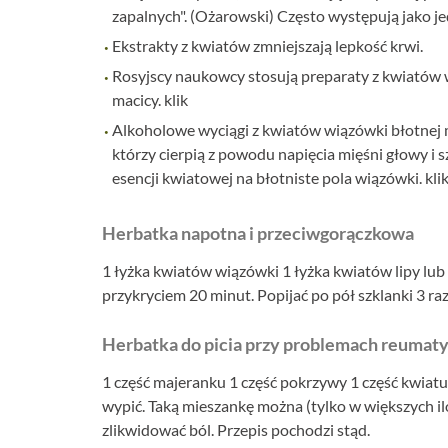
zapalnych". (Ożarowski) Często występują jako j
Ekstrakty z kwiatów zmniejszają lepkość krwi.
Rosyjscy naukowcy stosują preparaty z kwiatów w
macicy.
klik
Alkoholowe wyciągi z kwiatów wiązówki błotnej 
którzy cierpią z powodu napięcia mięśni głowy i 
esencji kwiatowej na błotniste pola wiązówki.
kli
Herbatka napotna i przeciwgorączkowa
1 łyżka kwiatów wiązówki 1 łyżka kwiatów lipy lu
przykryciem 20 minut. Popijać po pół szklanki 3 r
Herbatka do picia przy problemach reumat
1 część majeranku 1 część pokrzywy 1 część kwiatu
wypić. Taką mieszankę można (tylko w większych iloś
zlikwidować ból. Przepis pochodzi
stąd.