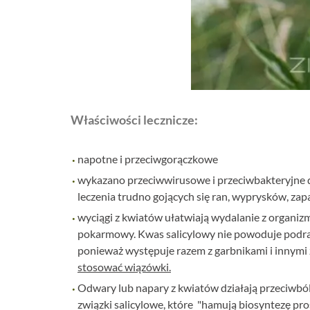
Właściwości lecznicze:
napotne i przeciwgorączkowe
wykazano przeciwwirusowe i przeciwbakteryjne d
leczenia trudno gojących się ran, wyprysków, zap
wyciągi z kwiatów ułatwiają wydalanie z organiz
pokarmowy. Kwas salicylowy nie powoduje podraż
ponieważ występuje razem z garbnikami i innymi 
stosować wiązówki.
Odwary lub napary z kwiatów działają przeciwbó
związki salicylowe, które "hamują biosyntezę p