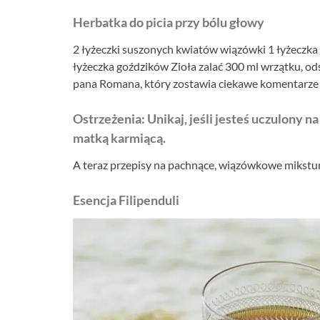
Herbatka do picia przy bólu głowy
2 łyżeczki suszonych kwiatów wiązówki 1 łyżeczka
łyżeczka goździków Zioła zalać 300 ml wrzątku, od
pana Romana, który zostawia ciekawe komentarze n
Ostrzeżenia: Unikaj, jeśli jesteś uczulony n
matką karmiącą.
A teraz przepisy na pachnące, wiązówkowe mikstur
Esencja Filipenduli