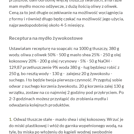
mam mydło mocno odżywcze, z dużą ilością oliwy z oliwek.
Ceną za to jest długie oczekiwanie na możliwość wyciągnięcia
z formy i również długo będę czekać na możliwość jego użycia,
najprawdopodobniej około 4-5 miesięcy.
Receptura na mydło żywokostowe
Ustawiałam recepturę na
soapcalc
na 1000 g tłuszczy, 380 g
wody. oliwa z oliwek 50% - 500 g masło shea 25% - 250 g olej
kokosowy 20% - 200 g olej rycynowy - 5% - 50 g NaOH -
129,87 przetłuszczenie 9% woda 380 g - ług będziesz robić z
250 g, bo resztą wody - 130 g - zalejesz 20 g żywokostu -
suchego. I to będzie twoja pierwsza czynność. Przygotuj sobie
odwar z suchego korzenia żywokostu. 20 g korzenia zalej 130 g
wrzątku, zostaw na co najmniej 2 godziny pod przykryciem. Po
2-3 godzinach możesz przystąpić do zrobienia mydła i
odważania kolejnych produktów.
Odważ tłuszcze stałe - masło shea i olej kokosowy. Wrzuć je
do miski plastikowej i włóż do garnka wypełnionego wodą, na
tyle, by miska po włożeniu do kąpieli wodnej swobodnie