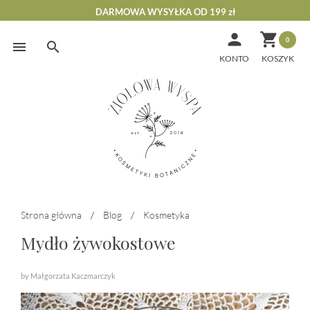
DARMOWA WYSYŁKA OD 199 zł


0
Skip
to
KONTO
content
Strona główna
/
Blog
/
Kosmetyka
Mydło żywokostowe
by Małgorzata Kaczmarczyk