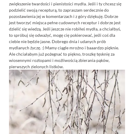
zwiększenie twardości i pienistości mydła. Jeśli i ty chcesz się
podzielić swoją recepturą, to zapraszam serdecznie do
pozostawienia jej w komentarzach i z góry dziękuję. Dobrze
jest tworzyć miejsca pełne cudownych receptur i dobrze jest
dzielić się wiedzą. Jeśli jeszcze nie robiłeś mydła, a chciałbyś,
to spróbuj się odważyć, mogę cię pokierować, jeśli coś dla
ciebie nie będzie jasne. Dobrego dnia i udanych prób
mydlanych życzę. :) Mamy ciągle mroźno i baaardzo pięknie.
Ale chciałabym już pożegnać to piękno, troszkę tęsknię za
wiosennymi roztopami i możliwością zbierania pąków,
pierwszych zielonych listków.