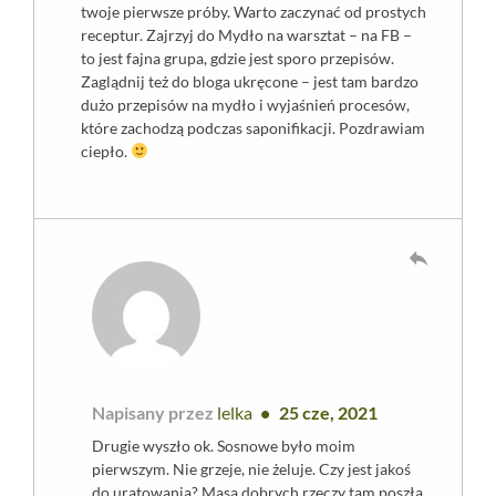
twoje pierwsze próby. Warto zaczynać od prostych
receptur. Zajrzyj do Mydło na warsztat – na FB –
to jest fajna grupa, gdzie jest sporo przepisów.
Zaglądnij też do bloga ukręcone – jest tam bardzo
dużo przepisów na mydło i wyjaśnień procesów,
które zachodzą podczas saponifikacji. Pozdrawiam
ciepło.
reply
Napisany przez
lelka
25 cze, 2021
Drugie wyszło ok. Sosnowe było moim
pierwszym. Nie grzeje, nie żeluje. Czy jest jakoś
do uratowania? Masa dobrych rzeczy tam poszła.