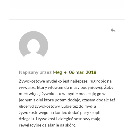
reply
Napisany przez
Meg
06 mar, 2018
Żywokostowe mydełko jest najlepsze: ług robię na
wywarze, który wlewam do masy budyniowej. Żeby
mieć więcej żywokostu w mydle maceruję go w
jednym z olei które potem dodaję, czasem dodaję też
gliceryd żywokostowy. Lubię też do mydła
żywokostowego na koniec dodać parę kropli
dziegciu. I żywokost i dziegieć sosnowy mają
rewelacyjne działanie na skórę.