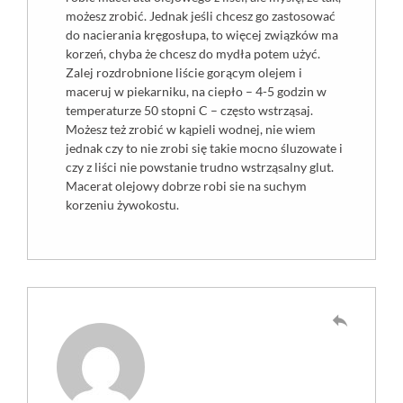
możesz zrobić. Jednak jeśli chcesz go zastosować
do nacierania kręgosłupa, to więcej związków ma
korzeń, chyba że chcesz do mydła potem użyć.
Zalej rozdrobnione liście gorącym olejem i
maceruj w piekarniku, na ciepło – 4-5 godzin w
temperaturze 50 stopni C – często wstrząsaj.
Możesz też zrobić w kąpieli wodnej, nie wiem
jednak czy to nie zrobi się takie mocno śluzowate i
czy z liści nie powstanie trudno wstrząsalny glut.
Macerat olejowy dobrze robi sie na suchym
korzeniu żywokostu.
reply