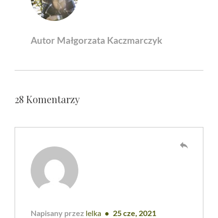
Autor Małgorzata Kaczmarczyk
28 Komentarzy
reply
Napisany przez
lelka
25 cze, 2021