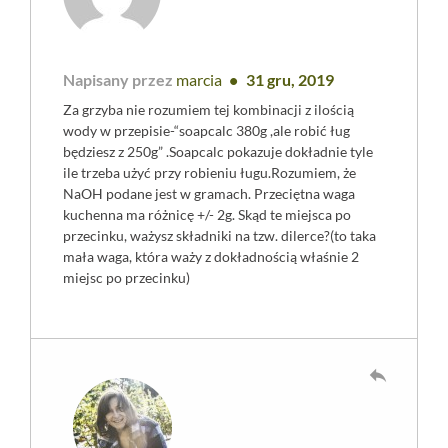
Napisany przez
marcia
31 gru, 2019
Za grzyba nie rozumiem tej kombinacji z ilością
wody w przepisie-“soapcalc 380g ,ale robić ług
będziesz z 250g” .Soapcalc pokazuje dokładnie tyle
ile trzeba użyć przy robieniu ługu.Rozumiem, że
NaOH podane jest w gramach. Przeciętna waga
kuchenna ma różnicę +/- 2g. Skąd te miejsca po
przecinku, ważysz składniki na tzw. dilerce?(to taka
mała waga, która waży z dokładnością właśnie 2
miejsc po przecinku)
reply