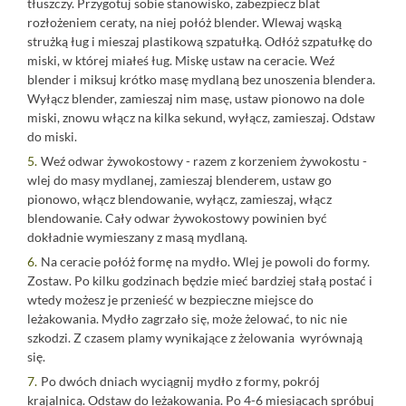
tłuszczy. Przygotuj sobie stanowisko, zabezpiecz blat
rozłożeniem ceraty, na niej połóż blender. Wlewaj wąską
strużką ług i mieszaj plastikową szpatułką. Odłóż szpatułkę do
miski, w której miałeś ług. Miskę ustaw na ceracie. Weź
blender i miksuj krótko masę mydlaną bez unoszenia blendera.
Wyłącz blender, zamieszaj nim masę, ustaw pionowo na dole
miski, znowu włącz na kilka sekund, wyłącz, zamieszaj. Odstaw
do miski.
Weź odwar żywokostowy - razem z korzeniem żywokostu -
wlej do masy mydlanej, zamieszaj blenderem, ustaw go
pionowo, włącz blendowanie, wyłącz, zamieszaj, włącz
blendowanie. Cały odwar żywokostowy powinien być
dokładnie wymieszany z masą mydlaną.
Na ceracie połóż formę na mydło. Wlej je powoli do formy.
Zostaw. Po kilku godzinach będzie mieć bardziej stałą postać i
wtedy możesz je przenieść w bezpieczne miejsce do
leżakowania. Mydło zagrzało się, może żelować, to nic nie
szkodzi. Z czasem plamy wynikające z żelowania wyrównają
się.
Po dwóch dniach wyciągnij mydło z formy, pokrój
krajalnicą. Odstaw do leżakowania. Po 4-6 miesiącach spróbuj