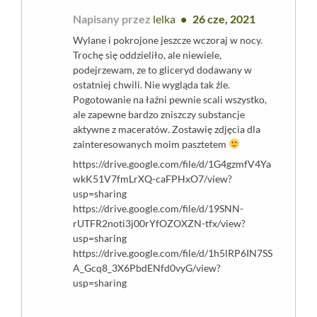
Napisany przez
lelka
26 cze, 2021
Wylane i pokrojone jeszcze wczoraj w nocy.
Trochę się oddzieliło, ale niewiele,
podejrzewam, ze to gliceryd dodawany w
ostatniej chwili. Nie wygląda tak źle.
Pogotowanie na łaźni pewnie scali wszystko,
ale zapewne bardzo zniszczy substancje
aktywne z maceratów. Zostawię zdjęcia dla
zainteresowanych moim pasztetem
https://drive.google.com/file/d/1G4gzmfV4Ya
wkK51V7fmLrXQ-caFPHxO7/view?
usp=sharing
https://drive.google.com/file/d/19SNN-
rUTFR2noti3j00rYfOZOXZN-tfx/view?
usp=sharing
https://drive.google.com/file/d/1h5lRP6IN7SS
A_Gcq8_3X6PbdENfd0vyG/view?
usp=sharing