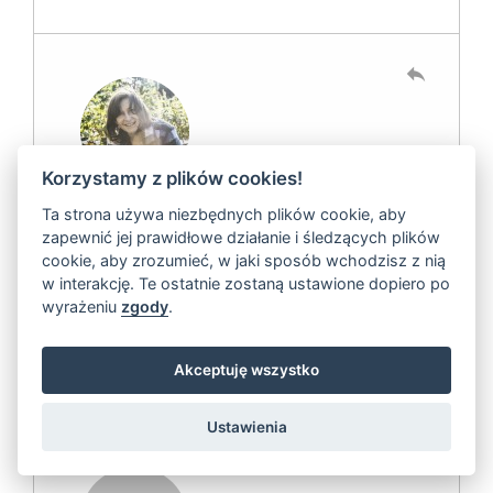
reply
Korzystamy z plików cookies!
Ta strona używa niezbędnych plików cookie, aby
Napisany przez
Małgorzata Kaczmarczyk
zapewnić jej prawidłowe działanie i śledzących plików
07 mar, 2018
cookie, aby zrozumieć, w jaki sposób wchodzisz z nią
w interakcję. Te ostatnie zostaną ustawione dopiero po
Dziegieć jest rzeczywiście wspaniały, ja niestety
wyrażeniu
zgody
.
nie toleruję jego zapachu. dziękuję za podzielenie
się sposobem, następnym razem spróbuję jeszcze
zrobić ług na maceracie z żywokostu.
Akceptuję wszystko
Ustawienia
reply