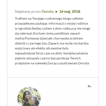
Napisany przez
Dorota
16 maj, 2018
Trafiłam na Twojego cudownego bloga całkiem
przypadkowo,szukając informacji o mojej roślince
w ogrodzie.Siedzę czytam a dom czeka,a ja nie mogę
się oderwać.Kocham zioła,uwielbiam zapach
melisy.Ponieważ dzieciaki chorowała zrobiłam
dżemik z czarnego bzu.Zapach ma może nie bardzo
wyjściowy ale efekty zdrowotne były
najważniejsze.Teraz czas na zbiór kwiatów,właśnie
pięknie obsypały czarny bez,spróbuję Twoich
przepisów na nalewkę.Gorąco pozdrawiam.Dorota
reply