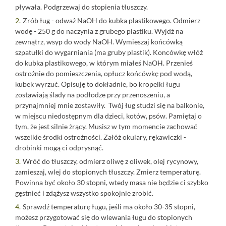
pływała. Podgrzewaj do stopienia tłuszczy.
Zrób ług - odważ NaOH do kubka plastikowego. Odmierz
wodę - 250 g do naczynia z grubego plastiku. Wyjdź na
zewnątrz, wsyp do wody NaOH. Wymieszaj końcówką
szpatułki do wygarniania (ma gruby plastik). Koncówkę włóż
do kubka plastikowego, w którym miałeś NaOH. Przenieś
ostrożnie do pomieszczenia, opłucz końcówkę pod wodą,
kubek wyrzuć. Opisuję to dokładnie, bo kropelki ługu
zostawiają ślady na podłodze przy przenoszeniu, a
przynajmniej mnie zostawiły. Twój ług studzi się na balkonie,
w miejscu niedostępnym dla dzieci, kotów, psów. Pamiętaj o
tym, że jest silnie żrący. Musisz w tym momencie zachować
wszelkie środki ostrożności. Załóż okulary, rękawiczki -
drobinki mogą ci odprysnąć.
Wróć do tłuszczy, odmierz oliwę z oliwek, olej rycynowy,
zamieszaj, wlej do stopionych tłuszczy. Zmierz temperaturę.
Powinna być około 30 stopni, wtedy masa nie będzie ci szybko
gęstnieć i zdążysz wszystko spokojnie zrobić.
Sprawdź temperaturę ługu, jeśli ma około 30-35 stopni,
możesz przygotować się do wlewania ługu do stopionych