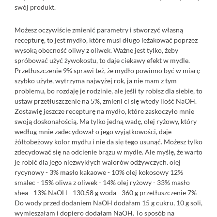
swój produkt.
Możesz oczywiście zmienić parametry i stworzyć własną
recepturę, to jest mydło, które musi długo leżakować poprzez
wysoką obecność oliwy z oliwek. Ważne jest tylko, żeby
spróbować użyć żywokostu, to daje ciekawy efekt w mydle.
Przetłuszczenie 9% sprawi też, że mydło powinno być w miarę
szybko użyte, wytrzyma najwyżej rok, ja nie mam z tym
problemu, bo rozdaję je rodzinie, ale jeśli ty robisz dla siebie, to
ustaw przetłuszczenie na 5%, zmieni ci się wtedy ilość NaOH.
Zostawię jeszcze recepturę na mydło, które zaskoczyło mnie
swoją doskonałością. Ma tylko jedną wadę, olej ryżowy, który
według mnie zadecydował o jego wyjątkowości, daje
żółtobeżowy kolor mydłu i nie da się tego usunąć. Możesz tylko
zdecydować się na odcienie brązu w mydle. Ale myślę, że warto
je robić dla jego niezwykłych walorów odżywczych. olej
rycynowy - 3% masło kakaowe - 10% olej kokosowy 12%
smalec - 15% oliwa z oliwek - 14% olej ryżowy - 33% masło
shea - 13% NaOH - 130,58 g woda - 360 g przetłuszczenie 7%
Do wody przed dodaniem NaOH dodałam 15 g cukru, 10 g soli,
wymieszałam i dopiero dodałam NaOH. To sposób na