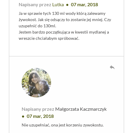
Napisany przez
Lutka
07 mar, 2018
Ja w sprawie tych 130 ml wody którą zalewamy
żywokost. Jak się odsączy to zostanie jej mniej. Czy
uzupełnić do 130ml.
Jestem bardzo początkująca w kwestii mydlanej a
wreszcie chciałabym spróbować.
reply
Napisany przez
Małgorzata Kaczmarczyk
07 mar, 2018
Nie uzupełniać, ona jest korzeniu zywokostu.