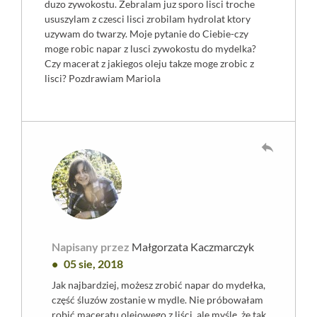
duzo zywokostu. Zebralam juz sporo lisci troche
ususzylam z czesci lisci zrobilam hydrolat ktory
uzywam do twarzy. Moje pytanie do Ciebie-czy
moge robic napar z lusci zywokostu do mydelka?
Czy macerat z jakiegos oleju takze moge zrobic z
lisci? Pozdrawiam Mariola
reply
Napisany przez
Małgorzata Kaczmarczyk
05 sie, 2018
Jak najbardziej, możesz zrobić napar do mydełka,
część śluzów zostanie w mydle. Nie próbowałam
robić maceratu olejowego z liści, ale myślę, że tak,