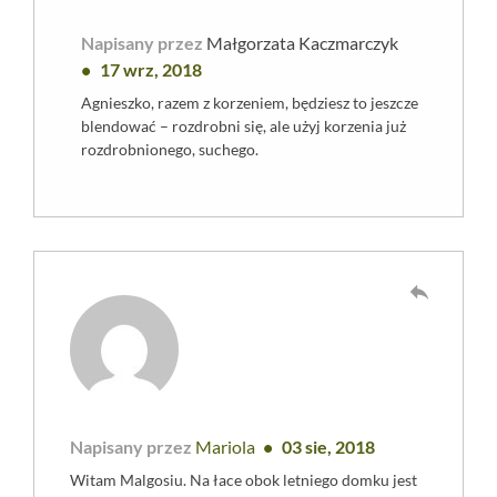
Napisany przez
Małgorzata Kaczmarczyk
17 wrz, 2018
Agnieszko, razem z korzeniem, będziesz to jeszcze
blendować – rozdrobni się, ale użyj korzenia już
rozdrobnionego, suchego.
reply
Napisany przez
Mariola
03 sie, 2018
Witam Malgosiu. Na łace obok letniego domku jest