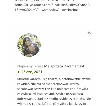
https://drive.google.com/file/d/1q48xkRwCCypSdB
L5nwq3R2xpGF-1wsme/view?usp=sharing
reply
Napisany przez
Małgorzata Kaczmarczyk
25 cze, 2021
Stłuczki każdemu się zdarzają, betonowanie mydła
również. Nie ma co się przejmować, warto
spróbować jeszcze raz. Nie polecam robić mydła
ze związakmi żywicznymi, żywica przyspiesza
dojrzewanie, stąd też mydło szybko zgęstniało. Nie
wiem, czy robisz już któreś mydło z kolei, czy to