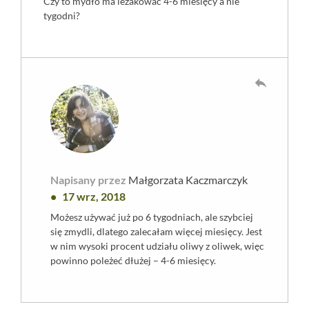
Czy to mydło ma leżakować 4-6 miesięcy a nie
tygodni?
reply
Napisany przez
Małgorzata Kaczmarczyk
17 wrz, 2018
Możesz używać już po 6 tygodniach, ale szybciej
się zmydli, dlatego zalecałam więcej miesięcy. Jest
w nim wysoki procent udziału oliwy z oliwek, więc
powinno poleżeć dłużej – 4-6 miesięcy.