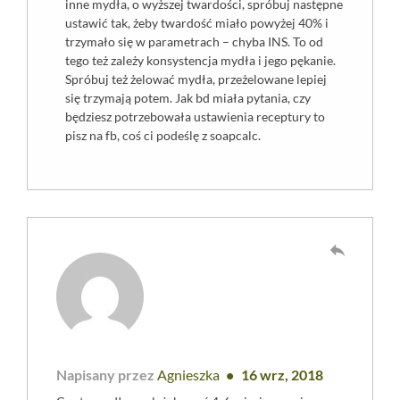
inne mydła, o wyższej twardości, spróbuj następne
ustawić tak, żeby twardość miało powyżej 40% i
trzymało się w parametrach – chyba INS. To od
tego też zależy konsystencja mydła i jego pękanie.
Spróbuj też żelować mydła, przeżelowane lepiej
się trzymają potem. Jak bd miała pytania, czy
będziesz potrzebowała ustawienia receptury to
pisz na fb, coś ci podeślę z soapcalc.
reply
Napisany przez
Agnieszka
16 wrz, 2018