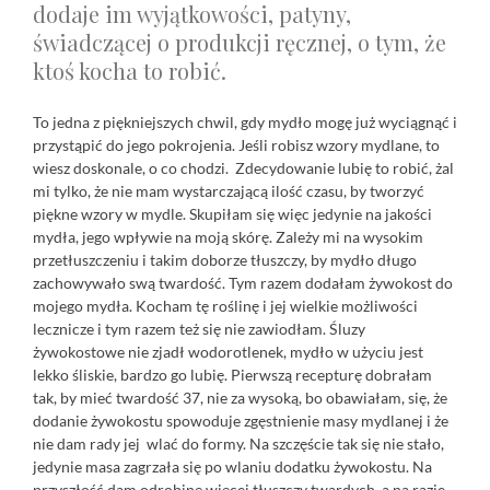
dodaje im wyjątkowości, patyny,
świadczącej o produkcji ręcznej, o tym, że
ktoś kocha to robić.
To jedna z piękniejszych chwil, gdy mydło mogę już wyciągnąć i
przystąpić do jego pokrojenia. Jeśli robisz wzory mydlane, to
wiesz doskonale, o co chodzi. Zdecydowanie lubię to robić, żal
mi tylko, że nie mam wystarczającą ilość czasu, by tworzyć
piękne wzory w mydle. Skupiłam się więc jedynie na jakości
mydła, jego wpływie na moją skórę. Zależy mi na wysokim
przetłuszczeniu i takim doborze tłuszczy, by mydło długo
zachowywało swą twardość. Tym razem dodałam żywokost do
mojego mydła. Kocham tę roślinę i jej wielkie możliwości
lecznicze i tym razem też się nie zawiodłam. Śluzy
żywokostowe nie zjadł wodorotlenek, mydło w użyciu jest
lekko śliskie, bardzo go lubię. Pierwszą recepturę dobrałam
tak, by mieć twardość 37, nie za wysoką, bo obawiałam, się, że
dodanie żywokostu spowoduje zgęstnienie masy mydlanej i że
nie dam rady jej wlać do formy. Na szczęście tak się nie stało,
jedynie masa zagrzała się po wlaniu dodatku żywokostu. Na
przyszłość dam odrobinę więcej tłuszczy twardych, a na razie