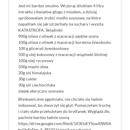
Jest mi bardzo smutno. Wczoraj stłukłam 4 litry
intraktu z kwiatów głogu z miodem, a dzisiaj
spróbowałam zrobić mydło sosnowe, na które
napaliłam się jak szczerbaty na suchary i wyszła
KATASTROFA. Składniki:
900g oliwa z oliwek z maceracji pędów sosny
100g oliwa z oliwek z maceracji korzenia żywokostu
100 g gliceryd żywokostowy
500 g olej kokosowy z maceracji wiązówki błotnej
100g olej rycynowy
500g masło shea
20g sól himalajska
30g cukier
30g sól ciechocińska
olejek eteryczny sosnowy
Błyskawicznie zgęstniało, nie chciało się ładnie
miksować, bo stworzył się glut. Pomęczyłam trochę
i ciało stałe przełożyłam do brytfanek. Wygląda źle,
pachnie bardzo ładnie sosną.
https://drive.google.com/file/d/1IOEtzEYSywl0WSi6
hsQpSeDm_5_8EV5U/view?usp=sharing