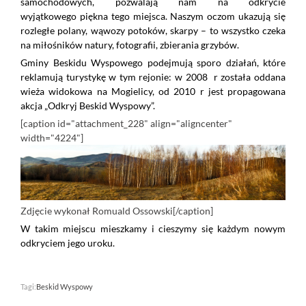
samochodowych, pozwalają nam na odkrycie
wyjątkowego piękna tego miejsca. Naszym oczom ukazują się
rozległe polany, wąwozy potoków, skarpy – to wszystko czeka
na miłośników natury, fotografii, zbierania grzybów.
Gminy Beskidu Wyspowego podejmują sporo działań, które
reklamują turystykę w tym rejonie: w 2008 r została oddana
wieża widokowa na Mogielicy, od 2010 r jest propagowana
akcja „Odkryj Beskid Wyspowy”.
[caption id="attachment_228" align="aligncenter"
width="4224"]
Zdjęcie wykonał Romuald Ossowski[/caption]
W takim miejscu mieszkamy i cieszymy się każdym nowym
odkryciem jego uroku.
Tagi:
Beskid Wyspowy