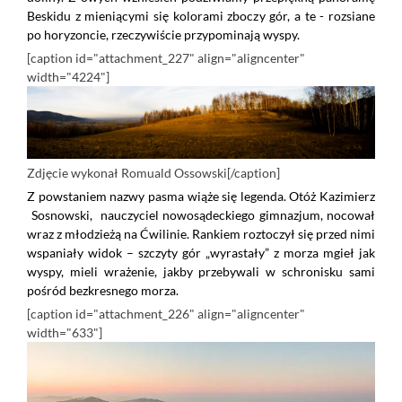
Beskidu z mieniącymi się kolorami zboczy gór, a te - rozsiane
po horyzoncie, rzeczywiście przypominają wyspy.
[caption id="attachment_227" align="aligncenter"
width="4224"]
Zdjęcie wykonał Romuald Ossowski[/caption]
Z powstaniem nazwy pasma wiąże się legenda. Otóż Kazimierz
Sosnowski, nauczyciel nowosądeckiego gimnazjum, nocował
wraz z młodzieżą na Ćwilinie. Rankiem roztoczył się przed nimi
wspaniały widok – szczyty gór „wyrastały” z morza mgieł jak
wyspy, mieli wrażenie, jakby przebywali w schronisku sami
pośród bezkresnego morza.
[caption id="attachment_226" align="aligncenter"
width="633"]