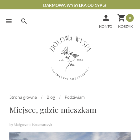
DARMOWA WYSYŁKA OD 199 zł


0
Skip
to
KONTO
content
Strona główna
/
Blog
/
Podziwiam
Miejsce, gdzie mieszkam
by Małgorzata Kaczmarczyk