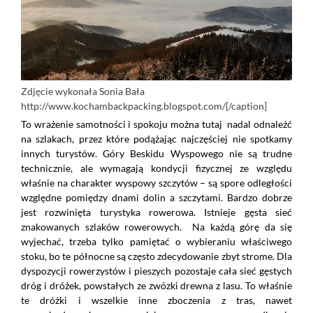
Zdjęcie wykonała Sonia Bała
http://www.kochambackpacking.blogspot.com/[/caption]
To wrażenie samotności i spokoju można tutaj nadal odnaleźć
na szlakach, przez które podążając najczęściej nie spotkamy
innych turystów. Góry Beskidu Wyspowego nie są trudne
technicznie, ale wymagają kondycji fizycznej ze względu
właśnie na charakter wyspowy szczytów – są spore odległości
względne pomiędzy dnami dolin a szczytami. Bardzo dobrze
jest rozwinięta turystyka rowerowa. Istnieje gęsta sieć
znakowanych szlaków rowerowych. Na każdą górę da się
wyjechać, trzeba tylko pamiętać o wybieraniu właściwego
stoku, bo te północne są często zdecydowanie zbyt strome. Dla
dyspozycji rowerzystów i pieszych pozostaje cała sieć gęstych
dróg i dróżek, powstałych ze zwózki drewna z lasu. To właśnie
te dróżki i wszelkie inne zboczenia z tras, nawet