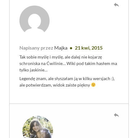
reply
Napisany przez
Majka
21 kwi, 2015
Tak sobie myślę i myślę, ale dalej nie kojarzę
schroniska na Ćwilinie… Wiki pod takim hasłem ma
tylko jaskinie…
Legendę znam, ale słyszałam ją w kilku wersjach :),
ale potwierdzam, widok zaiste piękny
reply