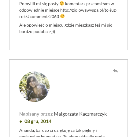
Pomylili mi się posty
komentarz przenosiłam w
odpowiednie miejsce
http://ziolowawyspa.pl/to-juz-
rok/#comment-2063
Ale opowieść o miejscu gdzie mieszkasz też mi się
bardzo podoba ;-)))
reply
Napisany przez
Małgorzata Kaczmarczyk
08 gru, 2014
Ananda, bardzo ci dziękuję za tak piękny i
pochwalny komentarz. To niezwykłe dla mnie