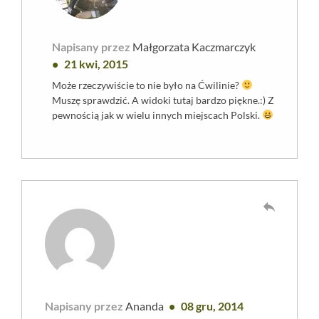
Napisany przez
Małgorzata Kaczmarczyk
21 kwi, 2015
Może rzeczywiście to nie było na Ćwilinie?
Muszę sprawdzić. A widoki tutaj bardzo piękne.:) Z
pewnością jak w wielu innych miejscach Polski.
reply
Napisany przez
Ananda
08 gru, 2014