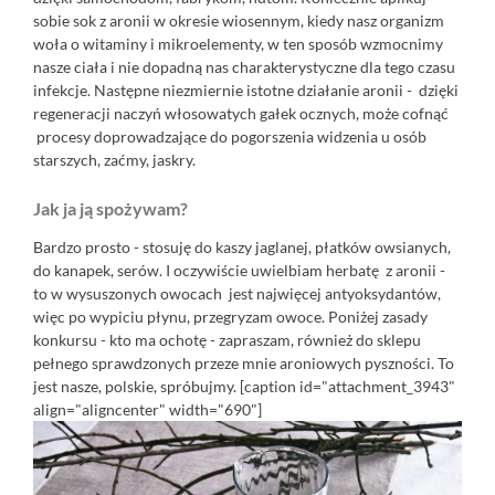
sobie sok z aronii w okresie wiosennym, kiedy nasz organizm
woła o witaminy i mikroelementy, w ten sposób wzmocnimy
nasze ciała i nie dopadną nas charakterystyczne dla tego czasu
infekcje. Następne niezmiernie istotne działanie aronii - dzięki
regeneracji naczyń włosowatych gałek ocznych, może cofnąć
procesy doprowadzające do pogorszenia widzenia u osób
starszych, zaćmy, jaskry.
Jak ja ją spożywam?
Bardzo prosto - stosuję do kaszy jaglanej, płatków owsianych,
do kanapek, serów. I oczywiście uwielbiam herbatę z aronii -
to w wysuszonych owocach jest najwięcej antyoksydantów,
więc po wypiciu płynu, przegryzam owoce. Poniżej zasady
konkursu - kto ma ochotę - zapraszam, również do sklepu
pełnego sprawdzonych przeze mnie aroniowych pyszności. To
jest nasze, polskie, spróbujmy. [caption id="attachment_3943"
align="aligncenter" width="690"]