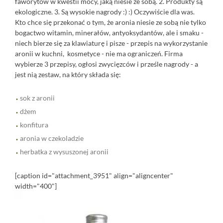
faworytów w kwestii mocy, jaką niesie ze sobą. 2. Produkty są
ekologiczne. 3. Są wysokie nagrody :) :) Oczywiście dla was.
Kto chce się przekonać o tym, że aronia niesie ze sobą nie tylko
bogactwo witamin, minerałów, antyoksydantów, ale i smaku -
niech bierze się za klawiaturę i pisze - przepis na wykorzystanie
aronii w kuchni, kosmetyce - nie ma ograniczeń. Firma
wybierze 3 przepisy, ogłosi zwycięzców i prześle nagrody - a
jest nią zestaw, na który składa się:
sok z aronii
dżem
konfitura
aronia w czekoladzie
herbatka z wysuszonej aronii
[caption id="attachment_3951" align="aligncenter"
width="400"]