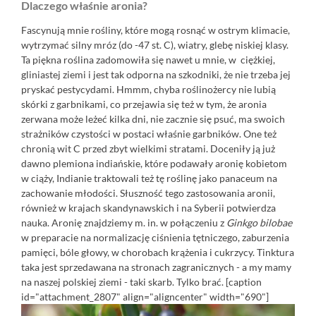
Dlaczego właśnie aronia?
Fascynują mnie rośliny, które mogą rosnąć w ostrym klimacie,
wytrzymać silny mróz (do -47 st. C), wiatry, glebę niskiej klasy.
Ta piękna roślina zadomowiła się nawet u mnie, w ciężkiej,
gliniastej ziemi i jest tak odporna na szkodniki, że nie trzeba jej
pryskać pestycydami. Hmmm, chyba roślinożercy nie lubią
skórki z garbnikami, co przejawia się też w tym, że aronia
zerwana może leżeć kilka dni, nie zacznie się psuć, ma swoich
strażników czystości w postaci właśnie garbników. One też
chronią wit C przed zbyt wielkimi stratami. Doceniły ją już
dawno plemiona indiańskie, które podawały aronię kobietom
w ciąży, Indianie traktowali też tę roślinę jako panaceum na
zachowanie młodości. Słuszność tego zastosowania aronii,
również w krajach skandynawskich i na Syberii potwierdza
nauka. Aronię znajdziemy m. in. w połączeniu z
Ginkgo bilobae
w preparacie na normalizację ciśnienia tętniczego, zaburzenia
pamięci, bóle głowy, w chorobach krążenia i cukrzycy. Tinktura
taka jest sprzedawana na stronach zagranicznych - a my mamy
na naszej polskiej ziemi - taki skarb. Tylko brać. [caption
id="attachment_2807" align="aligncenter" width="690"]