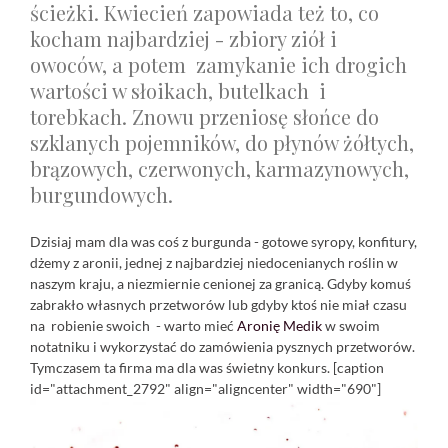
ścieżki. Kwiecień zapowiada też to, co
kocham najbardziej - zbiory ziół i
owoców, a potem zamykanie ich drogich
wartości w słoikach, butelkach i
torebkach. Znowu przeniosę słońce do
szklanych pojemników, do płynów żółtych,
brązowych, czerwonych, karmazynowych,
burgundowych.
Dzisiaj mam dla was coś z burgunda - gotowe syropy, konfitury,
dżemy z aronii, jednej z najbardziej niedocenianych roślin w
naszym kraju, a niezmiernie cenionej za granicą. Gdyby komuś
zabrakło własnych przetworów lub gdyby ktoś nie miał czasu
na robienie swoich - warto mieć
Aronię Medik
w swoim
notatniku i wykorzystać do zamówienia pysznych przetworów.
Tymczasem ta firma ma dla was świetny konkurs. [caption
id="attachment_2792" align="aligncenter" width="690"]