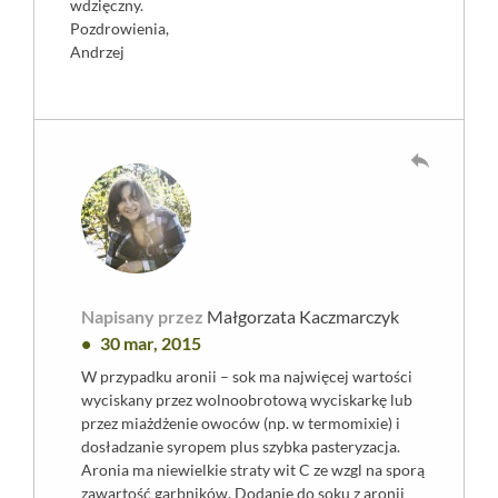
wdzięczny.
Pozdrowienia,
Andrzej
reply
Napisany przez
Małgorzata Kaczmarczyk
30 mar, 2015
W przypadku aronii – sok ma najwięcej wartości
wyciskany przez wolnoobrotową wyciskarkę lub
przez miażdżenie owoców (np. w termomixie) i
dosładzanie syropem plus szybka pasteryzacja.
Aronia ma niewielkie straty wit C ze wzgl na sporą
zawartość garbników. Dodanie do soku z aronii