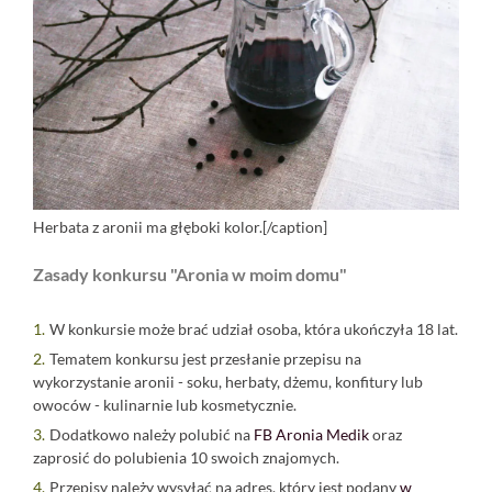
Herbata z aronii ma głęboki kolor.[/caption]
Zasady konkursu "Aronia w moim domu"
W konkursie może brać udział osoba, która ukończyła 18 lat.
Tematem konkursu jest przesłanie przepisu na
wykorzystanie aronii - soku, herbaty, dżemu, konfitury lub
owoców - kulinarnie lub kosmetycznie.
Dodatkowo należy polubić na
FB Aronia Medik
oraz
zaprosić do polubienia 10 swoich znajomych.
Przepisy należy wysyłać na adres, który jest podany
w