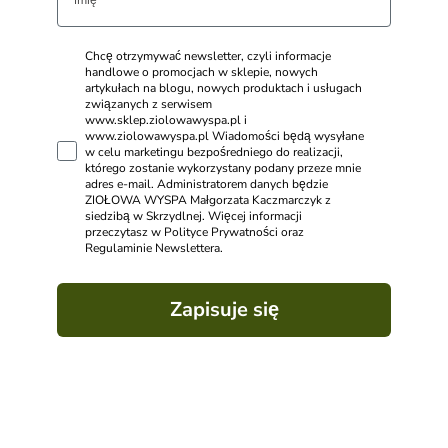
Chcę otrzymywać newsletter, czyli informacje
handlowe o promocjach w sklepie, nowych
artykułach na blogu, nowych produktach i usługach
związanych z serwisem
www.sklep.ziolowawyspa.pl i
www.ziolowawyspa.pl Wiadomości będą wysyłane
w celu marketingu bezpośredniego do realizacji,
którego zostanie wykorzystany podany przeze mnie
adres e-mail. Administratorem danych będzie
ZIOŁOWA WYSPA Małgorzata Kaczmarczyk z
siedzibą w Skrzydlnej. Więcej informacji
przeczytasz w Polityce Prywatności oraz
Regulaminie Newslettera.
Zapisuje się