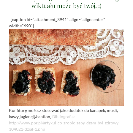
wiktuału może być twój. :)
[caption id="attachment_3941" align="aligncenter"
width="690"]
Konfiturę możesz stosować jako dodatek do kanapek, musli,
kaszy jaglanej[/caption]
Bibliografia:
http://www.ppr.pl/artykul-co-zrobic-zeby-dzem-byl-zdrowy-
104021-dzial-1.php