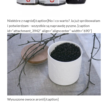
Niektóre z nagród[/caption]No i co warto? Ja już spróbowałam
i potwierdzam - wszystkie są naprawdę pyszne. [caption
id="attachment_3942" align="aligncenter" width="690"]
Wysuszone owoce aronii[/caption]