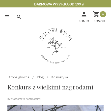
DARMOWA WYSYŁKA OD 199 zł


0
Skip
to
KONTO
content
Strona główna
/
Blog
/
Kosmetyka
Konkurs z wielkimi nagrodami
by Małgorzata Kaczmarczyk