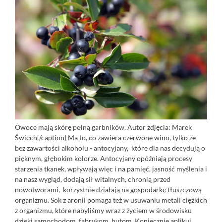
Owoce mają skórę pełną garbników. Autor zdjęcia: Marek
Święch[/caption] Ma to, co zawiera czerwone wino, tylko że
bez zawartości alkoholu - antocyjany, które dla nas decydują o
pięknym, głębokim kolorze. Antocyjany opóźniają procesy
starzenia tkanek, wpływają więc i na pamięć, jasność myślenia i
na nasz wygląd, dodają sił witalnych, chronią przed
nowotworami, korzystnie działają na gospodarkę tłuszczową
organizmu. Sok z aronii pomaga też w usuwaniu metali ciężkich
z organizmu, które nabyliśmy wraz z życiem w środowisku
dzięki samochodom, fabrykom, hutom. Koniecznie aplikuj