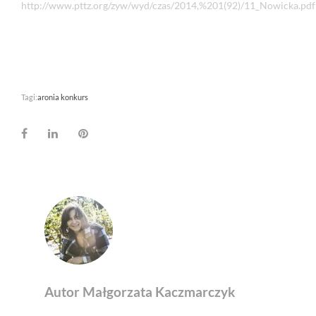
http://www.pttz.org/zyw/wyd/czas/2014,%201(92)/11_Nowicka.pdf
Tagi:
aronia konkurs
Facebook
LinkedIn
Pinterest
Autor Małgorzata Kaczmarczyk