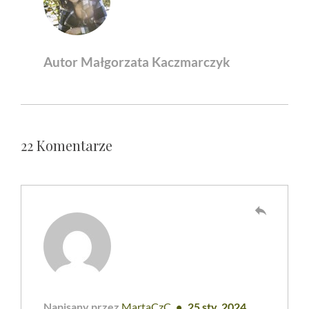
Autor Małgorzata Kaczmarczyk
22 Komentarze
reply
Napisany przez
MartaCzC
25 sty, 2024