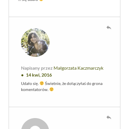
reply
Napisany przez
Małgorzata Kaczmarczyk
14 kwi, 2016
Udało się.
Świetnie, że dołączyłaś do grona
komentatorów.
reply