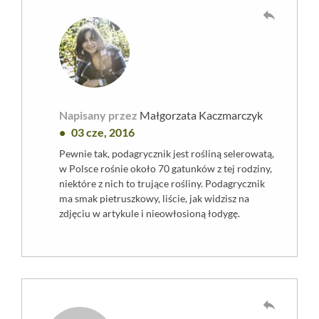
reply
Napisany przez
Małgorzata Kaczmarczyk
03 cze, 2016
Pewnie tak, podagrycznik jest rośliną selerowatą,
w Polsce rośnie około 70 gatunków z tej rodziny,
niektóre z nich to trujące rośliny. Podagrycznik
ma smak pietruszkowy, liście, jak widzisz na
zdjęciu w artykule i nieowłosioną łodygę.
reply