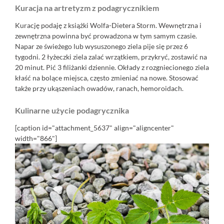
Kuracja na artretyzm z podagrycznikiem
Kurację podaję z książki Wolfa-Dietera Storm. Wewnętrzna i
zewnętrzna powinna być prowadzona w tym samym czasie.
Napar ze świeżego lub wysuszonego ziela pije się przez 6
tygodni. 2 łyżeczki ziela zalać wrzątkiem, przykryć, zostawić na
20 minut. Pić 3 filiżanki dziennie. Okłady z rozgniecionego ziela
kłaść na bolące miejsca, często zmieniać na nowe. Stosować
także przy ukąszeniach owadów, ranach, hemoroidach.
Kulinarne użycie podagrycznika
[caption id="attachment_5637" align="aligncenter"
width="866"]