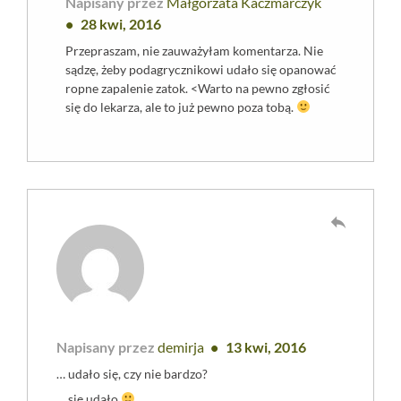
Napisany przez
Małgorzata Kaczmarczyk
28 kwi, 2016
Przepraszam, nie zauważyłam komentarza. Nie
sądzę, żeby podagrycznikowi udało się opanować
ropne zapalenie zatok. <Warto na pewno zgłosić
się do lekarza, ale to już pewno poza tobą.
reply
Napisany przez
demirja
13 kwi, 2016
… udało się, czy nie bardzo?
… się udało