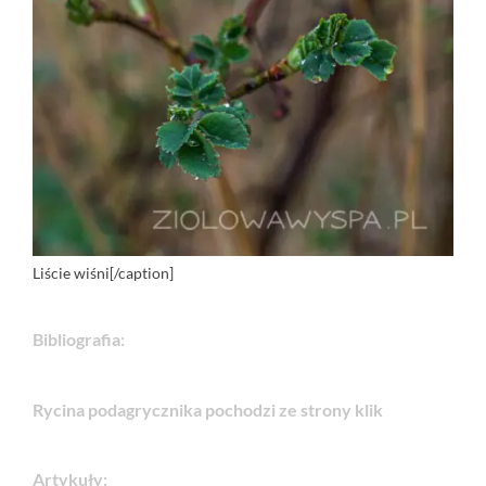
Liście wiśni[/caption]
Bibliografia:
Rycina podagrycznika pochodzi ze strony
klik
Artykuły: