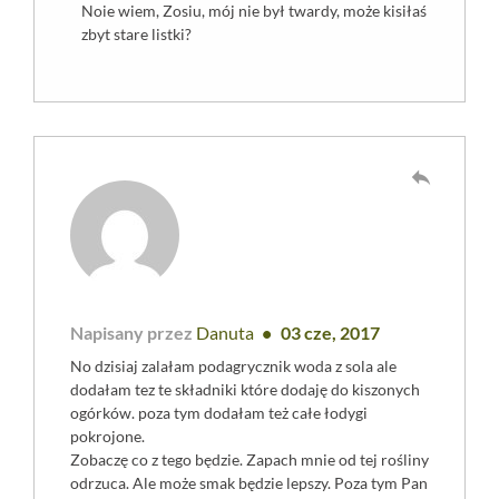
Noie wiem, Zosiu, mój nie był twardy, może kisiłaś
zbyt stare listki?
reply
Napisany przez
Danuta
03 cze, 2017
No dzisiaj zalałam podagrycznik woda z sola ale
dodałam tez te składniki które dodaję do kiszonych
ogórków. poza tym dodałam też całe łodygi
pokrojone.
Zobaczę co z tego będzie. Zapach mnie od tej rośliny
odrzuca. Ale może smak będzie lepszy. Poza tym Pan