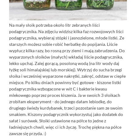
Na mały słoik potrzeba około litr zebranych liści
podagrycznika. Na zdjęciu widzisz kilka faz rozwojowych liści
podagrycznika, wybieraj stópki i jasnozielone, młode listki. Ze
starszych możesz sobie robić herbatkę do popijania. Liście
wypłucz kilka razy, bo rosną przy ziemi i mają zabrudzenia. Do
wyparzonych słoików (małych) wkładaj liście podagrycznika,
lekko upchaj. Zalej gorącą, posoloną wodą (na litr wody daj
łyżkę soli himalajskiej lub morskiej). Wytrzyj do sucha brzegi
słoika i wcześniej wyparzone nakrętki, zakręć, odstaw w ciepłe
miejsce. Po kilku dniach powinny być gotowe - kiszone listki
podagrycznika wzbogacone w wit C i bakterie kwasu
mlekowego poprzez proces kiszenia. Ja w swoich 3 słoikach
zrobiłam eksperyment - do jednego dałam lebiodkę, do
drugiego świeży kurdybanek, trzeci pozostanie sam ze swoim
smakiem. Kiszony podagrycznik wykorzystuj jako dodatek do
sałat i surówek. Słoiki ustawione na półce to jedne z
ładniejszych chwil, więc ci ich życzę. Trochę piękna na półce
zawsze się przyda. :)