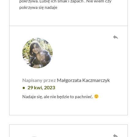
pokrzywa. Lubię ich smak i zapach . Nie wiem czy
pokrzywa się nadaje
reply
Napisany przez
Małgorzata Kaczmarczyk
29 kwi, 2023
Nadaje się, ale nie będzie to pachnieć.
reply