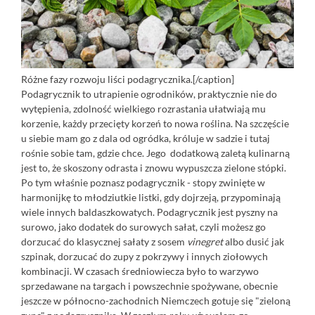
Różne fazy rozwoju liści podagrycznika.[/caption]
Podagrycznik to utrapienie ogrodników, praktycznie nie do
wytępienia, zdolność wielkiego rozrastania ułatwiają mu
korzenie, każdy przecięty korzeń to nowa roślina. Na szczęście
u siebie mam go z dala od ogródka, króluje w sadzie i tutaj
rośnie sobie tam, gdzie chce. Jego dodatkową zaletą kulinarną
jest to, że skoszony odrasta i znowu wypuszcza zielone stópki.
Po tym właśnie poznasz podagrycznik - stopy zwinięte w
harmonijkę to młodziutkie listki, gdy dojrzeją, przypominają
wiele innych baldaszkowatych. Podagrycznik jest pyszny na
surowo, jako dodatek do surowych sałat, czyli możesz go
dorzucać do klasycznej sałaty z sosem
vinegret
albo dusić jak
szpinak, dorzucać do zupy z pokrzywy i innych ziołowych
kombinacji. W czasach średniowiecza było to warzywo
sprzedawane na targach i powszechnie spożywane, obecnie
jeszcze w północno-zachodnich Niemczech gotuje się "zieloną