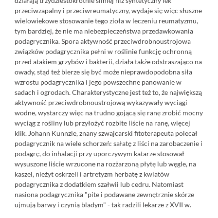
działają trzydziestokrotnie silniej niż syntetyczny lek
przeciwzapalny i przeciwreumatyczny, wydaje się więc słuszne
wielowiekowe stosowanie tego zioła w leczeniu reumatyzmu,
tym bardziej, że nie ma niebezpieczeństwa przedawkowania
podagrycznika. Spora aktywność przeciwdrobnoustrojowa
związków podagrycznika pełni w roślinie funkcję ochronną
przed atakiem grzybów i bakterii, działa także odstraszająco na
owady, stąd też bierze się być może nieprawdopodobna siła
wzrostu podagrycznika i jego powszechne panowanie w
sadach i ogrodach. Charakterystyczne jest też to, że największą
aktywność przeciwdrobnoustrojową wykazywały wyciągi
wodne, wystarczy więc na trudno gojącą się ranę zrobić mocny
wyciąg z rośliny lub przyłożyć rozbite liście na ranę, więcej
klik.
Johann Kunnzle, znany szwajcarski fitoterapeuta polecał
podagrycznik na wiele schorzeń: sałatę z liści na zarobaczenie i
podagrę, do inhalacji przy uporczywym katarze stosował
wysuszone liście wrzucone na rozżarzoną płytę lub węgle, na
kaszel, nieżyt oskrzeli i artretyzm herbatę z kwiatów
podagrycznika z dodatkiem szałwii lub cedru. Natomiast
nasiona podagrycznika "pite i podawane zewnętrznie skórze
ujmują barwy i czynią bladym" - tak radzili lekarze z XVII w.