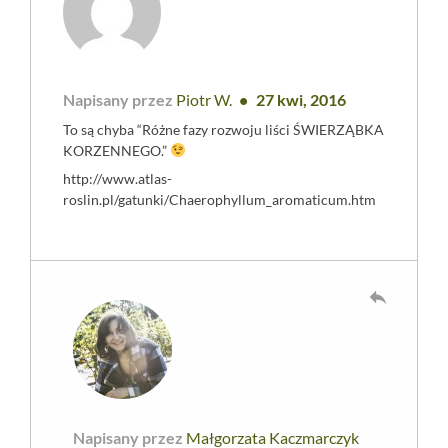
Napisany przez
Piotr W.
27 kwi, 2016
To są chyba “Różne fazy rozwoju liści ŚWIERZĄBKA
KORZENNEGO.”
http://www.atlas-
roslin.pl/gatunki/Chaerophyllum_aromaticum.htm
reply
Napisany przez
Małgorzata Kaczmarczyk