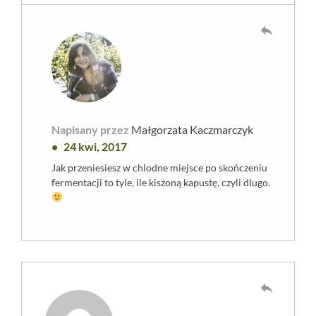
reply
Napisany przez
Małgorzata Kaczmarczyk
24 kwi, 2017
Jak przeniesiesz w chlodne miejsce po skończeniu
fermentacji to tyle, ile kiszoną kapustę, czyli dlugo.
reply