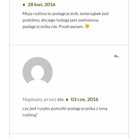
28 kwi, 2016
Moja roślina to podagrycznik, świerząbek jest
podobny, ale jego łodyga jest owłosiona,
podagrycznika nie. Pozdrawiam.
reply
Napisany przez
ela
03 cze, 2016
czy jest ryzyko pomyłki podagrycznika z inną
rośliną?