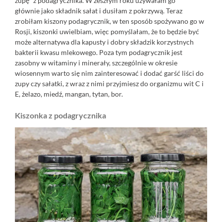
zupę" z podagrycznika. W zeszłym roku używałam go
głównie jako składnik sałat i dusiłam z pokrzywą. Teraz
zrobiłam kiszony podagrycznik, w ten sposób spożywano go w
Rosji, kiszonki uwielbiam, więc pomyślałam, że to będzie być
może alternatywa dla kapusty i dobry składzik korzystnych
bakterii kwasu mlekowego. Poza tym podagrycznik jest
zasobny w witaminy i minerały, szczególnie w okresie
wiosennym warto się nim zainteresować i dodać garść liści do
zupy czy sałatki, z wraz z nimi przyjmiesz do organizmu wit C i
E, żelazo, miedź, mangan, tytan, bor.
Kiszonka z podagrycznika