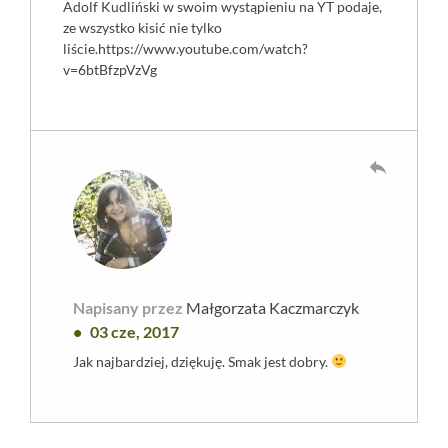
Adolf Kudliński w swoim wystąpieniu na YT podaje,
ze wszystko kisić nie tylko
liście.
https://www.youtube.com/watch?
v=6btBfzpVzVg
reply
Napisany przez
Małgorzata Kaczmarczyk
03 cze, 2017
Jak najbardziej, dziękuję. Smak jest dobry.