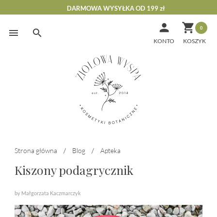
DARMOWA WYSYŁKA OD 199 zł


0
Skip
to
KONTO
content
Strona główna
/
Blog
/
Apteka
Kiszony podagrycznik
by Małgorzata Kaczmarczyk