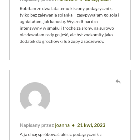
Robiłam ze dwa lata temu kiszony podagrycznik,
tylko bez zalewania solanką – zasypywałam go solą i
ugniatałam, jak kapustę. Wyszedł bardzo
intensywny w smaku i trochę za słony, na surowo
nie dawałam rady go jeść, ale był znakomity jako
dodatek do grochówki lub zupy z soczewicy.
reply
Napisany przez
joanna
21 kwi, 2023
A ja chcę spróbować ukisic podagrycznik z