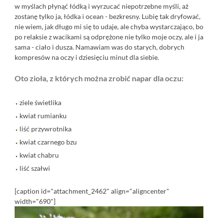
w myślach płynąć łódką i wyrzucać niepotrzebne myśli, aż
zostanę tylko ja, łódka i ocean - bezkresny. Lubię tak dryfować,
nie wiem, jak długo mi się to udaje, ale chyba wystarczająco, bo
po relaksie z wacikami są odprężone nie tylko moje oczy, ale i ja
sama - ciało i dusza. Namawiam was do starych, dobrych
kompresów na oczy i dziesięciu minut dla siebie.
Oto zioła, z których można zrobić napar dla oczu:
ziele świetlika
kwiat rumianku
liść przywrotnika
kwiat czarnego bzu
kwiat chabru
liść szałwi
[caption id="attachment_2462" align="aligncenter"
width="690"]