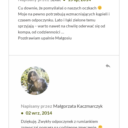
Cu downie, że pomyślałaś o naszych oczkach
Moje na pewno potrzebują wzmacniających kąpieli i
czasem odpoczynku. Lato i łąki zielone temu
sprzyjają – warto nawet na chwilę oderwać się od
kompa, od codzienności …
Pozdrawiam upalnie Małgosiu
reply
Napisany przez
Małgorzata Kaczmarczyk
02 wrz, 2014
Dziękuję. Zwykły odpoczynek z rumiankiem
zazwyczaj pomaga na codzienne zmęczenie.