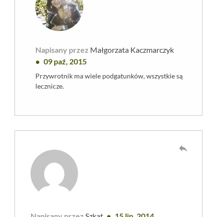
Napisany przez
Małgorzata Kaczmarczyk
09 paź, 2015
Przywrotnik ma wiele podgatunków, wszystkie są
lecznicze.
reply
Napisany przez
Szkat
15 lip, 2014