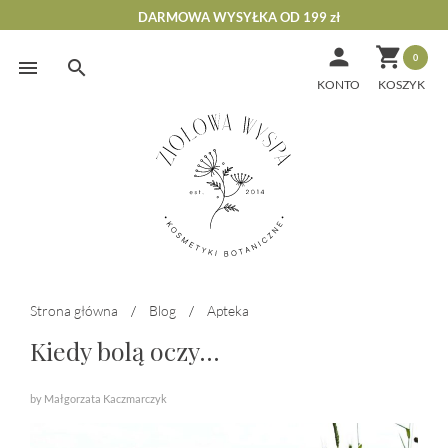
DARMOWA WYSYŁKA OD 199 zł


0
Skip
to
KONTO
content
Strona główna
/
Blog
/
Apteka
Kiedy bolą oczy…
by Małgorzata Kaczmarczyk