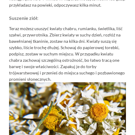
przykładasz na powieki, odpoczywasz kilka minut.
Suszenie ziół:
Teraz możesz ususzyć kwiaty chabru, rumianku, świetlika, liść
szałwi, przywrotnika. Zbierz kwiaty w suchy dzień, rozłóż na
bawełnianej tkaninie, zostaw na kilka dni. Kwiaty suszą się
szybko, liście trochę dłużej. Schowaj do papierowej torebki,
podpisz, zostaw w suchym miejscu. W przypadku kwiatu
chabra zachowaj szczególną ostrożność, bo łatwo tracą one
barwę i swoje właściwości. Zapakuj je do torby
trójwarstwowej i przenieś do miejsca suchego i pozbawionego
promieni słonecznych.