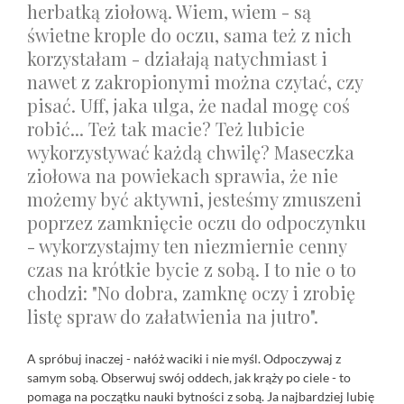
herbatką ziołową. Wiem, wiem
- są
świetne krople do oczu, sama też z nich
korzystałam - działają natychmiast i
nawet z zakropionymi można czytać, czy
pisać. Uff, jaka ulga, że nadal mogę coś
robić... Też tak macie? Też lubicie
wykorzystywać każdą chwilę? Maseczka
ziołowa na powiekach sprawia, że nie
możemy być aktywni, jesteśmy zmuszeni
poprzez zamknięcie oczu do odpoczynku
- wykorzystajmy ten niezmiernie cenny
czas na krótkie bycie z sobą. I to nie o to
chodzi: "No dobra, zamknę oczy i zrobię
listę spraw do załatwienia na jutro".
A spróbuj inaczej - nałóż waciki i nie myśl. Odpoczywaj z
samym sobą. Obserwuj swój oddech, jak krąży po ciele - to
pomaga na początku nauki bytności z sobą. Ja najbardziej lubię