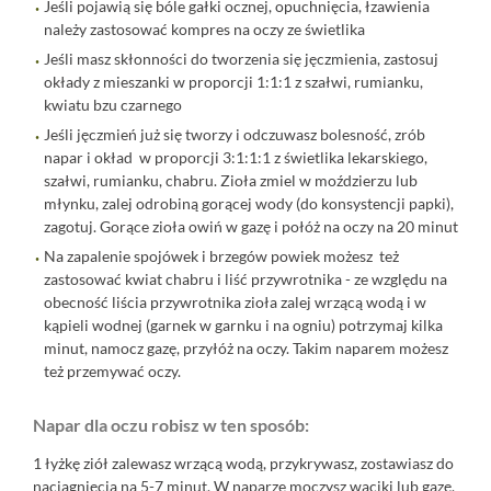
Jeśli pojawią się bóle gałki ocznej, opuchnięcia, łzawienia
należy zastosować kompres na oczy ze świetlika
Jeśli masz skłonności do tworzenia się jęczmienia, zastosuj
okłady z mieszanki w proporcji 1:1:1 z szałwi, rumianku,
kwiatu bzu czarnego
Jeśli jęczmień już się tworzy i odczuwasz bolesność, zrób
napar i okład w proporcji 3:1:1:1 z świetlika lekarskiego,
szałwi, rumianku, chabru. Zioła zmiel w moździerzu lub
młynku, zalej odrobiną gorącej wody (do konsystencji papki),
zagotuj. Gorące zioła owiń w gazę i połóż na oczy na 20 minut
Na zapalenie spojówek i brzegów powiek możesz też
zastosować kwiat chabru i liść przywrotnika - ze względu na
obecność liścia przywrotnika zioła zalej wrzącą wodą i w
kąpieli wodnej (garnek w garnku i na ogniu) potrzymaj kilka
minut, namocz gazę, przyłóż na oczy. Takim naparem możesz
też przemywać oczy.
Napar dla oczu robisz w ten sposób:
1 łyżkę ziół zalewasz wrzącą wodą, przykrywasz, zostawiasz do
naciągnięcia na 5-7 minut. W naparze moczysz waciki lub gazę,