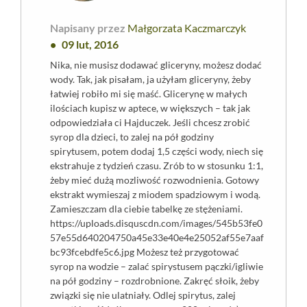
Napisany przez
Małgorzata Kaczmarczyk
09 lut, 2016
Nika, nie musisz dodawać gliceryny, możesz dodać
wody. Tak, jak pisałam, ja użyłam gliceryny, żeby
łatwiej robiło mi się maść. Glicerynę w małych
ilościach kupisz w aptece, w większych – tak jak
odpowiedziała ci Hajduczek. Jeśli chcesz zrobić
syrop dla dzieci, to zalej na pół godziny
spirytusem, potem dodaj 1,5 części wody, niech się
ekstrahuje z tydzień czasu. Zrób to w stosunku 1:1,
żeby mieć dużą mozliwość rozwodnienia. Gotowy
ekstrakt wymieszaj z miodem spadziowym i wodą.
Zamieszczam dla ciebie tabelkę ze stężeniami.
https://uploads.disquscdn.com/images/545b53fe0
57e55d640204750a45e33e40e4e25052af55e7aaf
bc93fcebdfe5c6.jpg
Możesz też przygotować
syrop na wodzie – zalać spirystusem pączki/igliwie
na pół godziny – rozdrobnione. Zakręć słoik, żeby
związki się nie ulatniały. Odlej spirytus, zalej