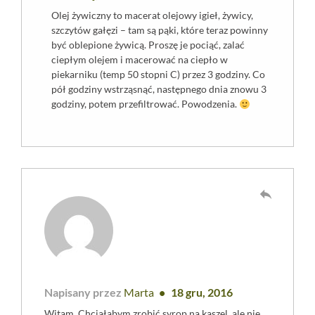
Olej żywiczny to macerat olejowy igieł, żywicy,
szczytów gałęzi – tam są pąki, które teraz powinny
być oblepione żywicą. Proszę je pociąć, zalać
ciepłym olejem i macerować na ciepło w
piekarniku (temp 50 stopni C) przez 3 godziny. Co
pół godziny wstrząsnąć, następnego dnia znowu 3
godziny, potem przefiltrować. Powodzenia.
reply
Napisany przez
Marta
18 gru, 2016
Witam. Chciałabym zrobić syrop na kaszel, ale nie