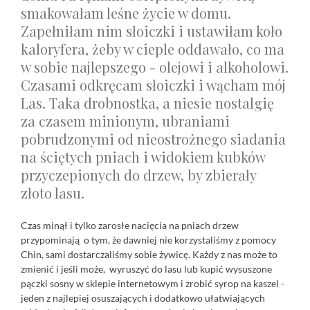
smakowałam leśne życie w domu.
Zapełniłam nim słoiczki i ustawiłam koło
kaloryfera, żeby w cieple oddawało, co ma
w sobie najlepszego - olejowi i alkoholowi.
Czasami odkręcam słoiczki i wącham mój
Las. Taka drobnostka, a niesie nostalgię
za czasem minionym, ubraniami
pobrudzonymi od nieostrożnego siadania
na ściętych pniach i widokiem kubków
przyczepionych do drzew, by zbierały
złoto lasu.
Czas minął i tylko zarosłe nacięcia na pniach drzew
przypominają o tym, że dawniej nie korzystaliśmy z pomocy
Chin, sami dostarczaliśmy sobie żywicę. Każdy z nas może to
zmienić i jeśli może, wyruszyć do lasu lub kupić wysuszone
pączki sosny w sklepie internetowym i zrobić syrop na kaszel -
jeden z najlepiej osuszających i dodatkowo ułatwiających