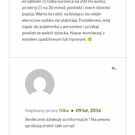
wrzątkiem (1 łyżka surowca na 200 ml wody),
przykryj (!) na 20 minut, posłódź i niech dziecko
popija. Warto to robić na bieżąco, bo olejki
eteryczne szybko się ulatniają. Dodatkowo, wlej
napar do pojemnika z aerozolem i pryskaj
powietrze wokół dziecka. Napar wymieszaj z
miodem spadziowym lub lipowym.
reply
Napisany przez
Nika
09 lut, 2016
Serdecznie dziękuję za informacje ! Na pewno
spróbuję zrobić taki syrop!