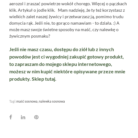
aerozol i zraszać powietrze wokół chorego. Więcej o pączkach
klik.
Artykuł o jodle
klik.
Mam nadzieję, że ty też korzystasz z
wielkich zalet naszej żywicy i przetwarzasz ją, pomimo trudu
domycia rąk. Jeśli nie, to gorąco namawiam - to działa. :) A
może masz swoje świetne sposoby na maść, czy nalewkę o
żywicznym posmaku?
Jeśli nie masz czasu, dostępu do ziół lub z innych
powodów jest ci wygodniej zakupić gotowy produkt,
to zapraszam do mojego sklepu internetowego,
możesz w nim kupić niektóre opisywane przeze mnie
produkty. Sklep
tutaj.
Tagi:
maść sosnowa
nalewka sosnowa
Facebook
LinkedIn
Pinterest