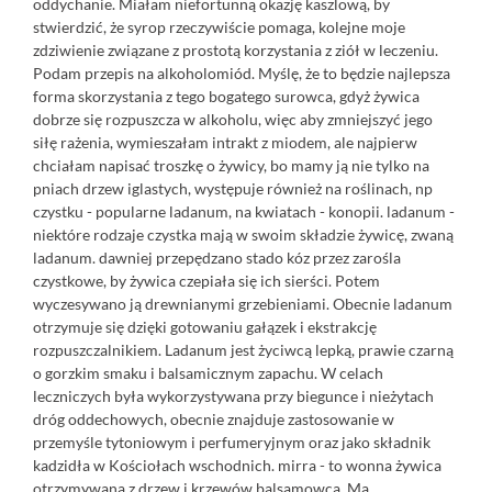
oddychanie. Miałam niefortunną okazję kaszlową, by
stwierdzić, że syrop rzeczywiście pomaga, kolejne moje
zdziwienie związane z prostotą korzystania z ziół w leczeniu.
Podam przepis na alkoholomiód. Myślę, że to będzie najlepsza
forma skorzystania z tego bogatego surowca, gdyż żywica
dobrze się rozpuszcza w alkoholu, więc aby zmniejszyć jego
siłę rażenia, wymieszałam intrakt z miodem, ale najpierw
chciałam napisać troszkę o żywicy, bo mamy ją nie tylko na
pniach drzew iglastych, występuje również na roślinach, np
czystku - popularne ladanum, na kwiatach - konopii. ladanum -
niektóre rodzaje czystka mają w swoim składzie żywicę, zwaną
ladanum. dawniej przepędzano stado kóz przez zarośla
czystkowe, by żywica czepiała się ich sierści. Potem
wyczesywano ją drewnianymi grzebieniami. Obecnie ladanum
otrzymuje się dzięki gotowaniu gałązek i ekstrakcję
rozpuszczalnikiem. Ladanum jest życiwcą lepką, prawie czarną
o gorzkim smaku i balsamicznym zapachu. W celach
leczniczych była wykorzystywana przy biegunce i nieżytach
dróg oddechowych, obecnie znajduje zastosowanie w
przemyśle tytoniowym i perfumeryjnym oraz jako składnik
kadzidła w Kościołach wschodnich. mirra - to wonna żywica
otrzymywana z drzew i krzewów balsamowca. Ma