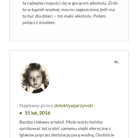
ta najlepiej rozpuści się w gorącym alkoholu. Zrób
to w kąpieli wodnej, mocno zagęszczony, jeśli ma
to być dla dzieci – tzn mało alkoholu. Potem
połącz z miodem.
reply
Napisany przez
detektywjarzynski .
15 lut, 2016
Bardzo ciekawy artykuł. Może warto byłoby
spróbować też zrobić samemu olejki eteryczne z
iglaków poprzez destylację parą wodną. Osobiście