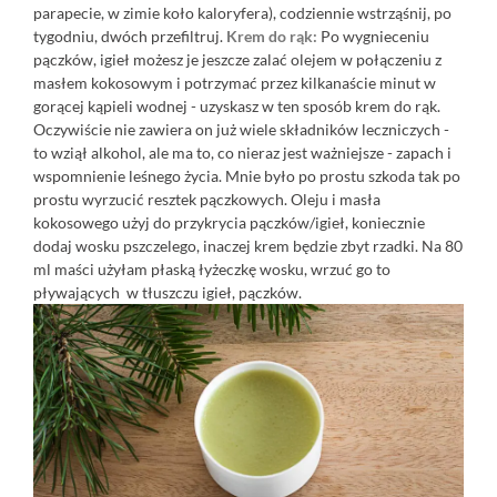
parapecie, w zimie koło kaloryfera), codziennie wstrząśnij, po
tygodniu, dwóch przefiltruj.
Krem do rąk:
Po wygnieceniu
pączków, igieł możesz je jeszcze zalać olejem w połączeniu z
masłem kokosowym i potrzymać przez kilkanaście minut w
gorącej kąpieli wodnej - uzyskasz w ten sposób krem do rąk.
Oczywiście nie zawiera on już wiele składników leczniczych -
to wziął alkohol, ale ma to, co nieraz jest ważniejsze - zapach i
wspomnienie leśnego życia. Mnie było po prostu szkoda tak po
prostu wyrzucić resztek pączkowych. Oleju i masła
kokosowego użyj do przykrycia pączków/igieł, koniecznie
dodaj wosku pszczelego, inaczej krem będzie zbyt rzadki. Na 80
ml maści użyłam płaską łyżeczkę wosku, wrzuć go to
pływających w tłuszczu igieł, pączków.