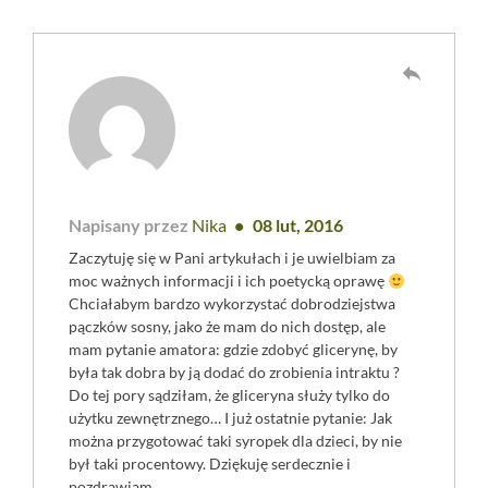
reply
Napisany przez
Nika
08 lut, 2016
Zaczytuję się w Pani artykułach i je uwielbiam za
moc ważnych informacji i ich poetycką oprawę
Chciałabym bardzo wykorzystać dobrodziejstwa
pączków sosny, jako że mam do nich dostęp, ale
mam pytanie amatora: gdzie zdobyć glicerynę, by
była tak dobra by ją dodać do zrobienia intraktu ?
Do tej pory sądziłam, że gliceryna służy tylko do
użytku zewnętrznego… I już ostatnie pytanie: Jak
można przygotować taki syropek dla dzieci, by nie
był taki procentowy. Dziękuję serdecznie i
pozdrawiam.