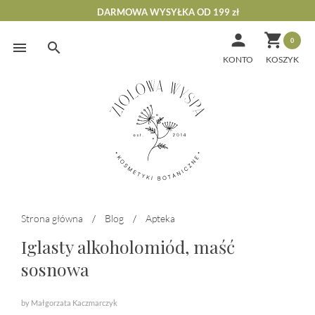
DARMOWA WYSYŁKA OD 199 zł


0
Skip
to
KONTO
content
Strona główna
/
Blog
/
Apteka
Iglasty alkoholomiód, maść
sosnowa
by Małgorzata Kaczmarczyk