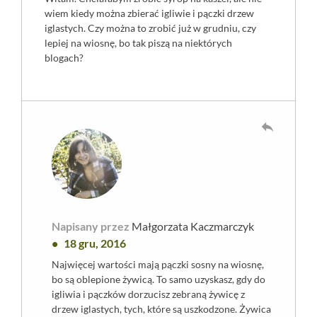
wiem kiedy można zbierać igliwie i pączki drzew
iglastych. Czy można to zrobić już w grudniu, czy
lepiej na wiosnę, bo tak piszą na niektórych
blogach?
reply
Napisany przez
Małgorzata Kaczmarczyk
18 gru, 2016
Najwięcej wartości mają pączki sosny na wiosnę,
bo są oblepione żywicą. To samo uzyskasz, gdy do
igliwia i pączków dorzucisz zebraną żywicę z
drzew iglastych, tych, które są uszkodzone. Żywica