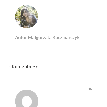
Autor Małgorzata Kaczmarczyk
11 Komentarzy
reply