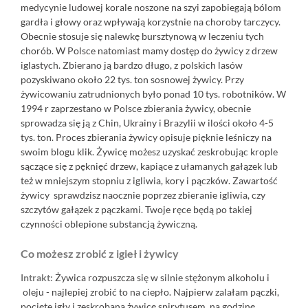
medycynie ludowej korale noszone na szyi zapobiegają bólom
gardła i głowy oraz wpływają korzystnie na choroby tarczycy.
Obecnie stosuje się nalewkę bursztynową w leczeniu tych
chorób. W Polsce natomiast mamy dostęp do żywicy z drzew
iglastych. Zbierano ją bardzo długo, z polskich lasów
pozyskiwano około 22 tys. ton sosnowej żywicy. Przy
żywicowaniu zatrudnionych było ponad 10 tys. robotników. W
1994 r zaprzestano w Polsce zbierania żywicy, obecnie
sprowadza się ją z Chin, Ukrainy i Brazylii w ilości około 4-5
tys. ton. Proces zbierania żywicy opisuje pięknie leśniczy na
swoim blogu
klik.
Żywicę możesz uzyskać zeskrobując krople
sączące się z pęknięć drzew, kapiące z ułamanych gałązek lub
też w mniejszym stopniu z igliwia, kory i pączków. Zawartość
żywicy sprawdzisz naocznie poprzez zbieranie igliwia, czy
szczytów gałązek z pączkami. Twoje ręce będą po takiej
czynności oblepione substancją żywiczną.
Co możesz zrobić z igieł i żywicy
Intrakt:
Żywica rozpuszcza się w silnie stężonym alkoholu i
oleju - najlepiej zrobić to na ciepło. Najpierw zalałam pączki,
pocięte igły i zeskrobaną żywicę spirytusem, na godzinę