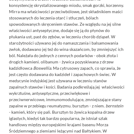
konsystencję skrystalizowanego miodu, smak gorzki, korzenny.
Mirra ma właściwości przeciwbólowe, jest składnikiem maści
stosowanych do leczenia otarć i stłuczeń, bólach
spowodowanych skręceniem stawów. Ze względu na jej silne
właściwości antyseptyczne, dodaje się ją do płynów do
płukania ust, past do zębów, w leczeniu chorób dziąseł. W
starożytności używano jej do namaszczania i balsamowania
zwłok, dodawano jej też do wina skazańcom, by zmniejszyć ich
ból. Należała do jednych z cennych podarków - obok złota i
drogich kamieni. olibanum - żywica pozyskiwana z drzew
kadzidłowca
Boswellia.
Ma cytrusowy zapach, co sprawia, że
jest często dodawana do kadzideł i zapachowych świec. W
medycynie indyjskiej jest używana w leczeniu stanów
zapalnych stawów i kości. Badania podkreślają jej właściwości
wykrztuśne, antyseptyczne, przeciwlękowe i
przeciwnerwicowe, immunomodulujące, zmniejszające stany
zapalne w przebiegu reumatyzmu. bursztyn - z niem.
bernstein
- kamień, który się pali. Bursztyn to żywica kopalna drzew
iglastych, kiedyś tak bardzo popularna, że istniał szlak
handlowy między europejskimi krajami basenu Morza
Śródziemnego a ziemiami leżącymi nad Bałtykiem. W