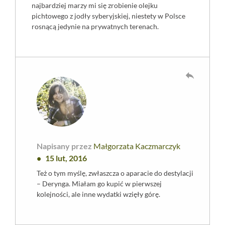
najbardziej marzy mi się zrobienie olejku
pichtowego z jodły syberyjskiej, niestety w Polsce
rosnącą jedynie na prywatnych terenach.
reply
Napisany przez
Małgorzata Kaczmarczyk
15 lut, 2016
Też o tym myślę, zwłaszcza o aparacie do destylacji
– Derynga. Miałam go kupić w pierwszej
kolejności, ale inne wydatki wzięły górę.