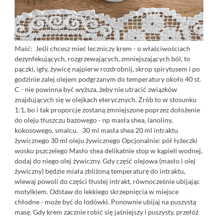
Maść:
Jeśli chcesz mieć leczniczy krem - o właściwościach
dezynfekujących, rozgrzewających, zmniejszających ból, to
pączki, igły, żywicę najpierw rozdrobnij, skrop spirytusem i po
godzinie zalej olejem podgrzanym do temperatury około 40 st.
C - nie powinna być wyższa, żeby nie utracić związków
znajdujących się w olejkach eterycznych. Zrób to w stosunku
1:1, bo i tak proporcje zostaną zmniejszone poprzez dołożenie
do oleju tłuszczu bazowego - np masła shea, lanoliny,
kokosowego, smalcu. 30 ml masła shea 20 ml intraktu
żywicznego 30 ml oleju żywicznego Opcjonalnie: pół łyżeczki
wosku pszczelego Masło shea delikatnie stop w kąpieli wodnej,
dodaj do niego olej żywiczny. Gdy część olejowa (masło i olej
żywiczny) będzie miała zbliżoną temperaturę do intraktu,
wlewaj powoli do części tłustej intrakt, równocześnie ubijając
motylkiem. Odstaw do lekkiego skrzepnięcia w miejsce
chłodne - może być do lodówki. Ponownie ubijaj na puszystą
masę. Gdy krem zacznie robić się jaśniejszy i puszysty, przełóż