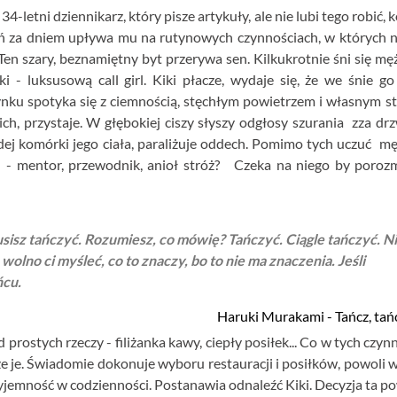
etni dziennikarz, który pisze artykuły, ale nie lubi tego robić, k
ień za dniem upływa mu na rutynowych czynnościach, w których n
 Ten szary, beznamiętny byt przerywa sen. Kilkukrotnie śni się mę
 - luksusową call girl.
Kiki płacze, wydaje się, że we śnie g
ynku spotyka się z ciemnością, stęchłym powietrzem i własnym s
h, przystaje. W głębokiej ciszy słyszy odgłosy szurania zza drzw
ażdej komórki jego ciała, paraliżuje oddech. Pomimo tych uczuć m
- mentor, przewodnik, anioł stróż? Czeka na niego by poroz
sisz tańczyć. Rozumiesz, co mówię? Tańczyć. Ciągle tańczyć. N
wolno ci myśleć, co to znaczy, bo to nie ma znaczenia. Jeśli
ńcu.
Haruki Murakami - Tańcz, tańc
prostych rzeczy - filiżanka kawy, ciepły posiłek... Co w tych czyn
e, że je. Świadomie dokonuje wyboru restauracji i posiłków, powoli 
yjemność w codzienności. Postanawia odnaleźć Kiki. Decyzja ta p