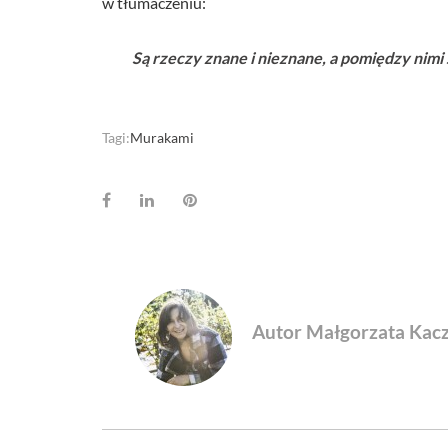
w tłumaczeniu:
Są rzeczy znane i nieznane, a pomiędzy nimi 
Tagi:
Murakami
Facebook
LinkedIn
Pinterest
Autor Małgorzata Kac