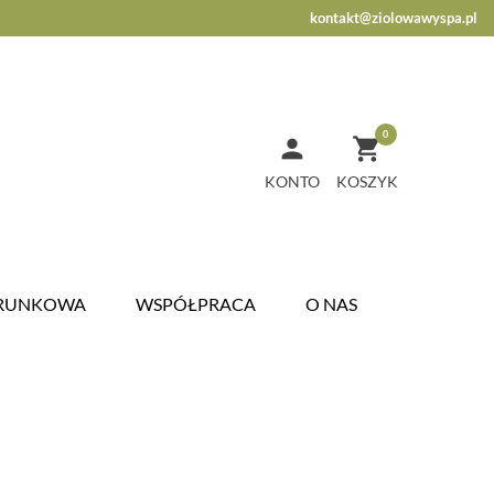
kontakt@ziolowawyspa.pl
0


KONTO
ARUNKOWA
WSPÓŁPRACA
O NAS