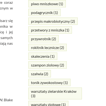
że coraz
piwo mniszkowe
(1)
becnym w
podagrycznik
(1)
sarz się
przepis makrobiotyczny
(2)
hnika w
przetwory z mniszka
(1)
ę i jej
u samych
przywrotnik
(2)
iają nas
rokitnik lecznicze
(2)
skaleczenia
(1)
szampon ziolowy
(2)
szałwia
(2)
tonik zywokostowy
(1)
warsztaty zielarskie Kraków
(3)
W. Blake
warsztaty ziołowe
(1)