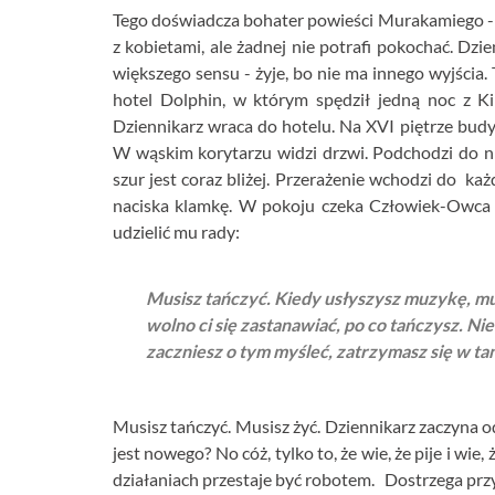
Tego doświadcza bohater powieści Murakamiego - 34-l
z kobietami, ale żadnej nie potrafi pokochać. Dz
większego sensu - żyje, bo nie ma innego wyjścia.
hotel Dolphin, w którym spędził jedną noc z Kiki
Dziennikarz wraca do hotelu. Na XVI piętrze bud
W wąskim korytarzu widzi drzwi. Podchodzi do nic
szur jest coraz bliżej. Przerażenie wchodzi do k
naciska klamkę. W pokoju czeka Człowiek-Owca 
udzielić mu rady:
Musisz tańczyć. Kiedy usłyszysz muzykę, mu
wolno ci się zastanawiać, po co tańczysz. Nie 
zaczniesz o tym myśleć, zatrzymasz się w ta
Musisz tańczyć. Musisz żyć. Dziennikarz zaczyna od 
jest nowego? No cóż, tylko to, że wie, że pije i wi
działaniach przestaje być robotem. Dostrzega prz