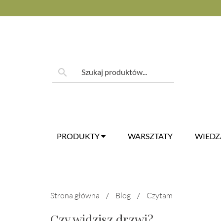
Skip
to
content
Szukaj:
search
PRODUKTY
WARSZTATY
WIED
Strona główna
/
Blog
/
Czytam
Czy widzisz drzwi?