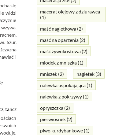
maceracja ziół
(2)
ocha się
macerat olejowy z dziurawca
ie widzi
(1)
żczyźnie
o wzywa.
maść nagietkowa
(2)
trachem.
maść na oparzenia
(2)
i. Szur,
ężczyzna
maść żywokostowa
(2)
mawiać i
miodek z mniszka
(1)
mniszek
(2)
nagietek
(3)
ie
nalewka uspokajająca
(1)
nalewka z pokrzywy
(1)
opryszczka
(2)
z, tańcz
nościach
pierwiosnek
(2)
w swoich
piwo kurdybankowe
(1)
owoduje,