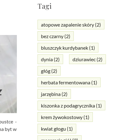
Tagi
atopowe zapalenie skóry
(2)
bez czarny
(2)
bluszczyk kurdybanek
(1)
dynia
(2)
dziurawiec
(2)
głóg
(2)
herbata fermentowana
(1)
jarzębina
(2)
kiszonka z podagrycznika
(1)
krem żywokostowy
(1)
pustce -
kwiat głogu
(1)
 na byt w