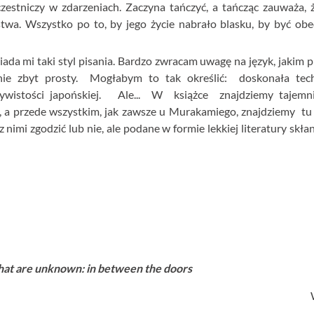
zestniczy w zdarzeniach. Zaczyna tańczyć, a tańcząc zauważa, 
testwa. Wszystko po to, by jego życie nabrało blasku, by być o
da mi taki styl pisania. Bardzo zwracam uwagę na język, jakim pi
ie zbyt prosty. Mogłabym to tak określić: doskonała tec
zywistości japońskiej. Ale... W książce znajdziemy tajemnic
i, a przede wszystkim, jak zawsze u Murakamiego, znajdziemy t
nimi zgodzić lub nie, ale podane w formie lekkiej literatury skłan
that are unknown: in between the doors