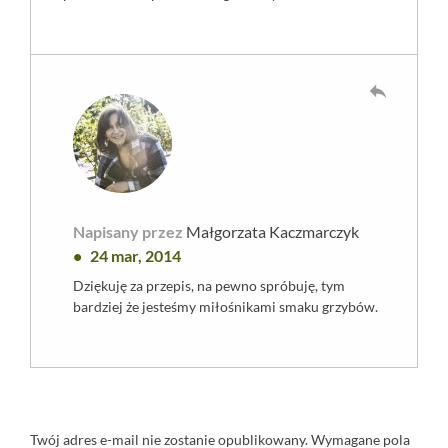
reply
Napisany przez
Małgorzata Kaczmarczyk
24 mar, 2014
Dziękuję za przepis, na pewno spróbuję, tym
bardziej że jesteśmy miłośnikami smaku grzybów.
Twój adres e-mail nie zostanie opublikowany.
Wymagane pola