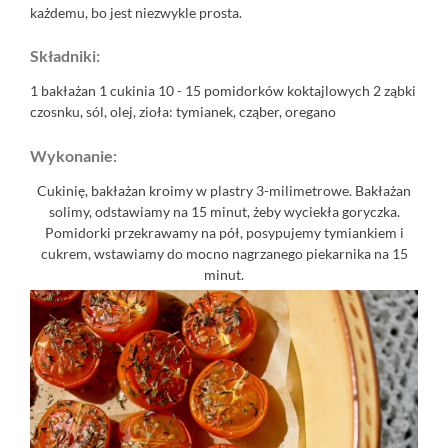
każdemu, bo jest niezwykle prosta.
Składniki:
1 bakłażan 1 cukinia 10 - 15 pomidorków koktajlowych 2 ząbki
czosnku, sól, olej, zioła: tymianek, cząber, oregano
Wykonanie:
Cukinię, bakłażan kroimy w plastry 3-milimetrowe. Bakłażan
solimy, odstawiamy na 15 minut, żeby wyciekła goryczka.
Pomidorki przekrawamy na pół, posypujemy tymiankiem i
cukrem, wstawiamy do mocno nagrzanego piekarnika na 15
minut.