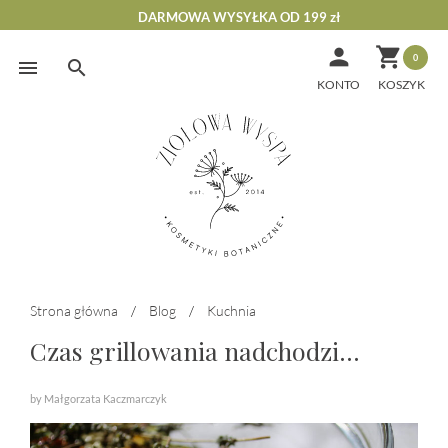
DARMOWA WYSYŁKA OD 199 zł


0
Skip
to
KONTO
content
Strona główna
/
Blog
/
Kuchnia
Czas grillowania nadchodzi…
by Małgorzata Kaczmarczyk