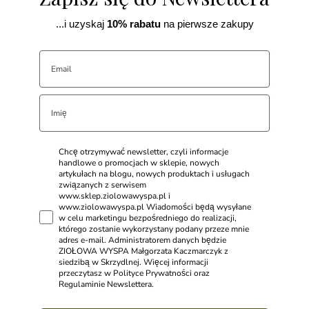
...i uzyskaj
10% rabatu
na pierwsze zakupy
Chcę otrzymywać newsletter, czyli informacje
handlowe o promocjach w sklepie, nowych
artykułach na blogu, nowych produktach i usługach
związanych z serwisem
www.sklep.ziolowawyspa.pl i
www.ziolowawyspa.pl Wiadomości będą wysyłane
w celu marketingu bezpośredniego do realizacji,
którego zostanie wykorzystany podany przeze mnie
adres e-mail. Administratorem danych będzie
ZIOŁOWA WYSPA Małgorzata Kaczmarczyk z
siedzibą w Skrzydlnej. Więcej informacji
przeczytasz w Polityce Prywatności oraz
Regulaminie Newslettera.