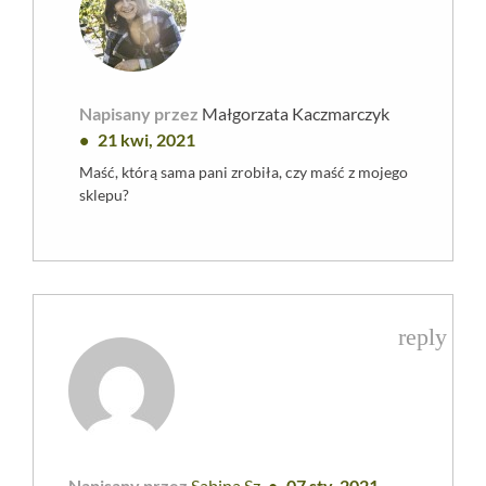
Napisany przez
Małgorzata Kaczmarczyk
21 kwi, 2021
Maść, którą sama pani zrobiła, czy maść z mojego
sklepu?
reply
Napisany przez
Sabina Sz
07 sty, 2021