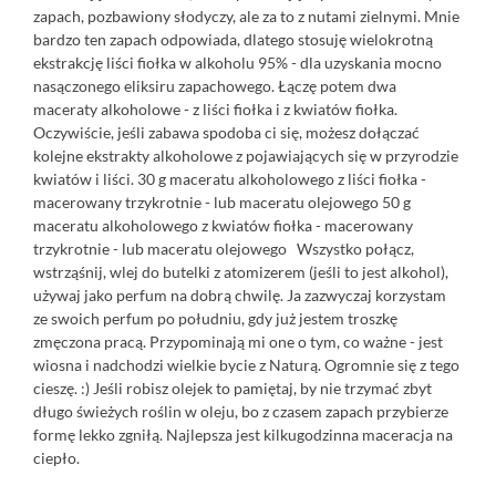
zapach, pozbawiony słodyczy, ale za to z nutami zielnymi. Mnie
bardzo ten zapach odpowiada, dlatego stosuję wielokrotną
ekstrakcję liści fiołka w alkoholu 95% - dla uzyskania mocno
nasączonego eliksiru zapachowego. Łączę potem dwa
maceraty alkoholowe - z liści fiołka i z kwiatów fiołka.
Oczywiście, jeśli zabawa spodoba ci się, możesz dołączać
kolejne ekstrakty alkoholowe z pojawiających się w przyrodzie
kwiatów i liści. 30 g maceratu alkoholowego z liści fiołka -
macerowany trzykrotnie - lub maceratu olejowego 50 g
maceratu alkoholowego z kwiatów fiołka - macerowany
trzykrotnie - lub maceratu olejowego Wszystko połącz,
wstrząśnij, wlej do butelki z atomizerem (jeśli to jest alkohol),
używaj jako perfum na dobrą chwilę. Ja zazwyczaj korzystam
ze swoich perfum po południu, gdy już jestem troszkę
zmęczona pracą. Przypominają mi one o tym, co ważne - jest
wiosna i nadchodzi wielkie bycie z Naturą. Ogromnie się z tego
cieszę. :) Jeśli robisz olejek to pamiętaj, by nie trzymać zbyt
długo świeżych roślin w oleju, bo z czasem zapach przybierze
formę lekko zgniłą. Najlepsza jest kilkugodzinna maceracja na
ciepło.