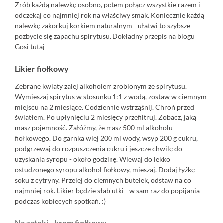
Zrób każdą nalewkę osobno, potem połącz wszystkie razem i
odczekaj co najmniej rok na właściwy smak. Koniecznie każdą
nalewkę zakorkuj korkiem naturalnym - ułatwi to szybsze
pozbycie się zapachu spirytusu. Dokładny przepis na blogu
Gosi
tutaj
Likier fiołkowy
Zebrane kwiaty zalej alkoholem zrobionym ze spirytusu.
Wymieszaj spirytus w stosunku 1:1 z wodą, zostaw w ciemnym
miejscu na 2 miesiące. Codziennie wstrząśnij. Chroń przed
światłem. Po upłynięciu 2 miesięcy przefiltruj. Zobacz, jaką
masz pojemność. Załóżmy, że masz 500 ml alkoholu
fiołkowego. Do garnka wlej 200 ml wody, wsyp 200 g cukru,
podgrzewaj do rozpuszczenia cukru i jeszcze chwilę do
uzyskania syropu - około godzinę. Wlewaj do lekko
ostudzonego syropu alkohol fiołkowy, mieszaj. Dodaj łyżkę
soku z cytryny. Przelej do ciemnych butelek, odstaw na co
najmniej rok. Likier będzie słabiutki - w sam raz do popijania
podczas kobiecych spotkań. :)
Na zatoki - krem fiołkowy