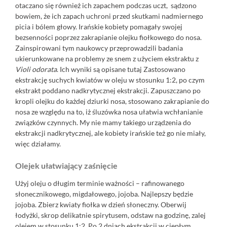
otaczano się również ich zapachem podczas uczt, sądzono
bowiem, że ich zapach uchroni przed skutkami nadmiernego
picia i bólem głowy. Irańskie kobiety pomagały swojej
bezsenności poprzez zakrapianie olejku fiołkowego do nosa.
Zainspirowani tym naukowcy przeprowadzili badania
ukierunkowane na problemy ze snem z użyciem ekstraktu z
Violi odorata
. Ich wyniki są opisane
tutaj
Zastosowano
ekstrakcję suchych kwiatów w oleju w stosunku 1:2, po czym
ekstrakt poddano nadkrytycznej ekstrakcji. Zapuszczano po
kropli olejku do każdej dziurki nosa, stosowano zakrapianie do
nosa ze względu na to, iż śluzówka nosa ułatwia wchłanianie
związków czynnych. My nie mamy takiego urządzenia do
ekstrakcji nadkrytycznej, ale kobiety irańskie też go nie miały,
więc działamy.
Olejek ułatwiający zaśnięcie
Użyj oleju o długim terminie ważności – rafinowanego
słonecznikowego, migdałowego, jojoba. Najlepszy będzie
jojoba. Zbierz kwiaty fiołka w dzień słoneczny. Oberwij
łodyżki, skrop delikatnie spirytusem, odstaw na godzinę, zalej
olejem w stosunku 1:2. Po 2 dniach ekstrakcji w ciepłym