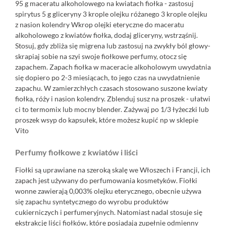
95 g maceratu alkoholowego na kwiatach fiołka - zastosuj
spirytus 5 g gliceryny 3 krople olejku różanego 3 krople olejku
z nasion kolendry Wkrop olejki eteryczne do maceratu
alkoholowego z kwiatów fiołka, dodaj gliceryny, wstrząśnij.
Stosuj, gdy zbliża się migrena lub zastosuj na zwykły ból głowy-
skrapiaj sobie na szyi swoje fiołkowe perfumy, otocz się
zapachem. Zapach fiołka w maceracie alkoholowym uwydatnia
się dopiero po 2-3 miesiącach, to jego czas na uwydatnienie
zapachu. W zamierzchłych czasach stosowano suszone kwiaty
fiołka, róży i nasion kolendry. Zblenduj susz na proszek - ułatwi
ci to termomix lub mocny blender. Zażywaj po 1/3 łyżeczki lub
proszek wsyp do kapsułek, które możesz kupić np w sklepie
Vito
Perfumy fiołkowe z kwiatów i liści
Fiołki są uprawiane na szeroką skalę we Włoszech i Francji, ich
zapach jest używany do perfumowania kosmetyków. Fiołki
wonne zawierają 0,003% olejku eterycznego, obecnie używa
się zapachu syntetycznego do wyrobu produktów
cukierniczych i perfumeryjnych. Natomiast nadal stosuje się
ekstrakcję liści fiołków, które posiadają zupełnie odmienny