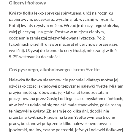
Gliceryt fiołkowy
Kwiaty fiołka lekko spryskaj spirytusem, ułóż na ręczniku
papierowym, poczekaj aż wyschną lub wyciśnij w ręcznik.
Potnij kwiaty czystym nożem. Wrzuć je do czystego słoiczka,
zalej gliceryną - na gęsto. Postaw w miejscu ciepłym,
codziennie zamieszaj zdezynfekowaną łyżeczką. Po 2
tygodniach przefiltruj swój macerat glicerynowy przez gazę,
wyciśnij. Używaj do kremu do cery tłustej, mieszanej w ilości
5-7% w stosunku do całości.
Coś pysznego, alkoholowego - krem Yvette
Nalewka fiołkowa niesamowicie pachnie i dlatego można jej
użyć jako części składowej przepysznej nalewki Yvette. Miałam
przyjemność spróbowania jej - kilka lat temu zostałam
poczęstowana przez Gosię i od tego czasu myślałam o fiołkach,
aż w końcu udało mi się znaleźć małe stanowisko, gdzie rosną
te niezwykłe kwiaty. Zbieram je co kilka dni, dopóki nie
przestaną kwitnąć. Przepis na krem Yvette wymaga trochę
pracy, bo stanowi połączenie kilku nalewek owocowych
(poziomki, maliny, czarne porzeczki, jeżyny) i nalewki fiołkowej.