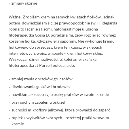
zmiany skórne
Ważne! Zrobiłam krem na samych kwiatach fiołków, jednak
potem dowiedziałam się, ze prawdopodobnie św. Hlidegarda
robiła to łącznie z liśćmi, natomiast moje ulubiona
fitoterapeutka Gosia D. poradziła mi, żeby rozcierać również
korzenie fiołka, gdyż zawiera saponiny. Nie wykonuję kremu
fiołkowego do sprzedaży, krem ten kupisz w sklepach
internetowych, wpisz w google - krem fiołkowy sklep.
Wyskoczą różne możliwości. Z kolei amerykańska
fitoterapeutka JJ Pursell poleca ją do:
zmniejszania obrzęków gruczołów
likwidowania guzków i brodawek
nawilżania - rozetrzyj troszkę płatków w swoim kremie
przy suchym zapaleniu oskrzeli
suchości mikroflory jelitowej, która prowadzi do zaparć
łupieżu, wykwitów skórnych - rozetrzyj płatki w swoim
kremie