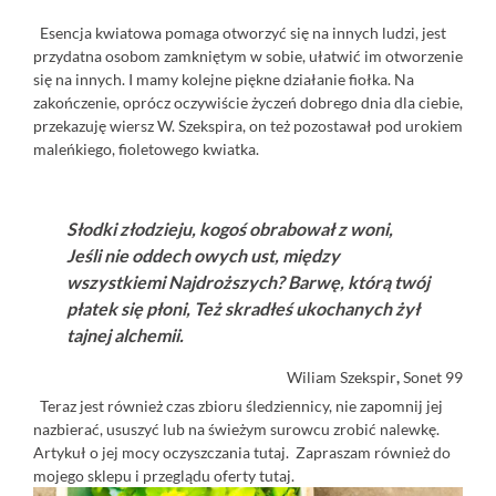
Esencja kwiatowa pomaga otworzyć się na innych ludzi, jest
przydatna osobom zamkniętym w sobie, ułatwić im otworzenie
się na innych. I mamy kolejne piękne działanie fiołka. Na
zakończenie, oprócz oczywiście życzeń dobrego dnia dla ciebie,
przekazuję wiersz W. Szekspira, on też pozostawał pod urokiem
maleńkiego, fioletowego kwiatka.
Słodki złodzieju, kogoś obrabował z woni,
Jeśli nie oddech owych ust, między
wszystkiemi Najdroższych? Barwę, którą twój
płatek się płoni, Też skradłeś ukochanych żył
tajnej alchemii.
Wiliam Szekspir
,
Sonet 99
Teraz jest również czas zbioru śledziennicy, nie zapomnij jej
nazbierać, ususzyć lub na świeżym surowcu zrobić nalewkę.
Artykuł o jej mocy oczyszczania
tutaj.
Zapraszam również do
mojego sklepu i przeglądu oferty
tutaj.