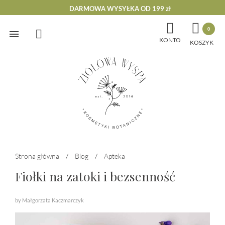
DARMOWA WYSYŁKA OD 199 zł


0
Skip
KONTO
to
content
Strona główna
/
Blog
/
Apteka
Fiołki na zatoki i bezsenność
by Małgorzata Kaczmarczyk