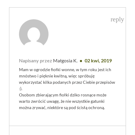
reply
Napisany przez
Małgosia K.
02 kwi, 2019
Mam w ogrodzie fiołki wonne, w tym roku jest ich
mnóstwo i pięknie kwitną, więc spróbuję
wykorzystać kilka podanych przez Ciebie przepisów
:).
Osobom zbierającym fiołki dziko rosnące może
warto zwrócić uwagę, że nie wszystkie gatunki
można zrywać, niektóre są pod ścisłą ochroną.