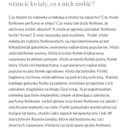
wrzucić kwiaty, co z nich zrobić?
Czy będzie to nalewka urzekająca słodyczą zapachu? Czy może
fiołkowe perfumy w oleju? Czy masz tak dużo fiołków, że
zechcesz zrobić absolut? A może pragniesz posiadać fiołkowy
tonik? Krem? Z nimi wszystko jest możliwe. Fiolki
Viola
należą do rodziny fiołkowatych, są reprezentowane przez
kilkadziesiąt gatunków, wymienię najbardziej popularne:
Viola
odorata
fiołek wonny,
Viola tricolor
fiołek trójbarwny,
nazywany bratkiem polnym,
Viola arvensis
fiołek polny, fiołek
leśny
Viola reichenbachiana,
z uprawianych najbardziej
popularny jest fiołek ogrodowy
Viola dactyloides.
Fiołki:
bagienny, torfowy, mokradłowy są pod ścisłą ochroną
.
Kwiaty
każdego gatunku fiolka są jadalne, mnóstwo przepisów z ich
udziałem znajdziesz na blogu Gosi
tutaj
. Ja przygotowałam
nalewkę (pachnie niezwykle), olejek ułatwiający zaśnięcie,
perfumy fiołkowe na ból głowy oraz krem fiołkowy na zatoki i
niechciane wykwity na ciele. Fiołki pobudzały wyobraźnię już
tysiące lat temu, służyły jako zapach terapeutyczny i lek. W
starożytnym Rzymie święto, które obchodzono ku czci
zmarłych nazywano
Violaria
i przystrajano groby fiołkami,