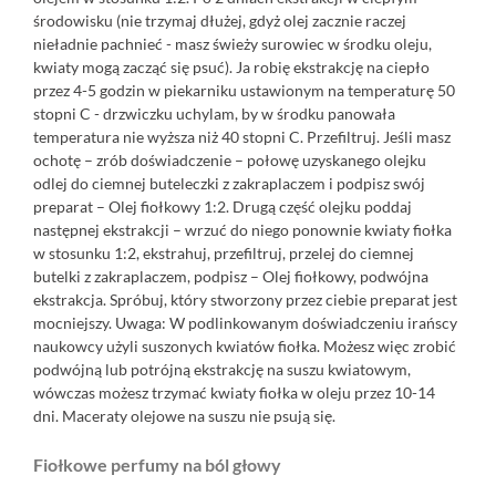
środowisku (nie trzymaj dłużej, gdyż olej zacznie raczej
nieładnie pachnieć - masz świeży surowiec w środku oleju,
kwiaty mogą zacząć się psuć). Ja robię ekstrakcję na ciepło
przez 4-5 godzin w piekarniku ustawionym na temperaturę 50
stopni C - drzwiczku uchylam, by w środku panowała
temperatura nie wyższa niż 40 stopni C. Przefiltruj. Jeśli masz
ochotę – zrób doświadczenie – połowę uzyskanego olejku
odlej do ciemnej buteleczki z zakraplaczem i podpisz swój
preparat – Olej fiołkowy 1:2. Drugą część olejku poddaj
następnej ekstrakcji – wrzuć do niego ponownie kwiaty fiołka
w stosunku 1:2, ekstrahuj, przefiltruj, przelej do ciemnej
butelki z zakraplaczem, podpisz – Olej fiołkowy, podwójna
ekstrakcja. Spróbuj, który stworzony przez ciebie preparat jest
mocniejszy. Uwaga: W podlinkowanym doświadczeniu irańscy
naukowcy użyli suszonych kwiatów fiołka. Możesz więc zrobić
podwójną lub potrójną ekstrakcję na suszu kwiatowym,
wówczas możesz trzymać kwiaty fiołka w oleju przez 10-14
dni. Maceraty olejowe na suszu nie psują się.
Fiołkowe perfumy na ból głowy