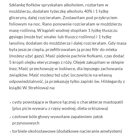
Szklankę fiołków spryskałam alkoholem, roztarłam w
moździerzu, dodałam łyżeczkę alkoholu 40% i 1 łyżkę
gliceryny, dalej rozcierałam. Zostawiłam pod przykryciem
foliowym na noc. Rano ponownie rozcierałam w moździerzu
masę roślinną. W kąpieli wodnej stopiłam 1 łyżkę tłuszczu
gęsiego (może być smalec lub tłuszcz roślinny) i 1 łyżkę
lanoliny, dodałam do moździerza i dalej rozcierałam. Gdy masa
była jeszcze ciepła, przefiltrowałam ją przez filtr do mleka
(możesz użyć gazy). Maść pięknie pachnie fiołkami, czas dodać
5 kropli olejku eterycznego z róży. Olejek zakupiłam
w sklepie
Inez
. Maść przechowuję w lodówce, dla lepszego zachowania
związków. Maść możesz też użyć (oczywiście na własną
odpowiedzialność, ja przekazuję tylko zapiski św. Hildegardy z
książki W. Strehlowa) na:
cysty powstające w tkance łącznej o charakterze mastopatii
(plus picie wywaru z rzęsy wodnej, dieta orkiszowa)
czołowe bóle głowy wywołane zapaleniem zatok
przynosowych
torbiele okołostawowe (dodatkowe nacieranie ametystem)