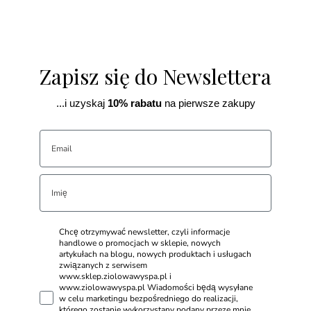
Zapisz się do Newslettera
...i uzyskaj
10% rabatu
na pierwsze zakupy
Chcę otrzymywać newsletter, czyli informacje
handlowe o promocjach w sklepie, nowych
artykułach na blogu, nowych produktach i usługach
związanych z serwisem
www.sklep.ziolowawyspa.pl i
www.ziolowawyspa.pl Wiadomości będą wysyłane
w celu marketingu bezpośredniego do realizacji,
którego zostanie wykorzystany podany przeze mnie