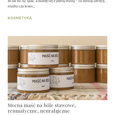
że żal mi iść spać, a budzę się z jedną myślą – co dzisiaj ukręcę,
mydło czy krem...
KOSMETYKA
Mocna maść na bóle stawowe,
reumatyczne, neuralgiczne