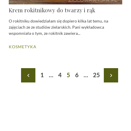
Krem rokitnikowy do twarzy i rąk
O rokitniku dowiedziałam się dopiero kilka lat temu, na
zajęciach ze ze studiów zielarskich. Pani wykładowca
wspomniała o tym, ze rokitnik zawiera...
KOSMETYKA
Stronicowanie
1
…
4
5
6
…
25
navigate_before
navigate_next
wpisów