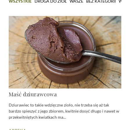
WSZYSTKIE
DROGA DO ZIÓŁ
WASZE
BEZ KATEGORII
WARS
Blog
Maść dziurawcowa
Dziurawiec to takie wdzięczne zioło, nie trzeba się aż tak
bardzo spieszyć z jego zbiorem, kwitnie dosyć długo i nawet w
przekwitniętych kwiatkach ma...