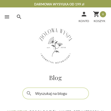
DARMOWA WYSYŁKA OD 199 zł


0
Skip
to
KONTO
content
Blog
search