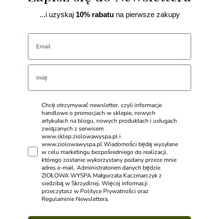
...i uzyskaj
10% rabatu
na pierwsze zakupy
Chcę otrzymywać newsletter, czyli informacje
handlowe o promocjach w sklepie, nowych
artykułach na blogu, nowych produktach i usługach
związanych z serwisem
www.sklep.ziolowawyspa.pl i
www.ziolowawyspa.pl Wiadomości będą wysyłane
w celu marketingu bezpośredniego do realizacji,
którego zostanie wykorzystany podany przeze mnie
adres e-mail. Administratorem danych będzie
ZIOŁOWA WYSPA Małgorzata Kaczmarczyk z
siedzibą w Skrzydlnej. Więcej informacji
przeczytasz w Polityce Prywatności oraz
Regulaminie Newslettera.