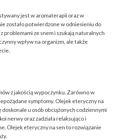
tywany jest w aromaterapii oraz w
ie zostało potwierdzone w odniesieniu do
z problemami ze snem i szukają naturalnych
czynny wpływ na organizm, ale także
cie.
lemów z jakością wypoczynku. Zarówno w
 niepożądane symptomy. Olejek eteryczny na
ię doskonale u osób obciążonych codziennymi
oi nerwy oraz zadziała relaksująco i
ne. Olejek eteryczny na sen to rozwiązanie
aży.