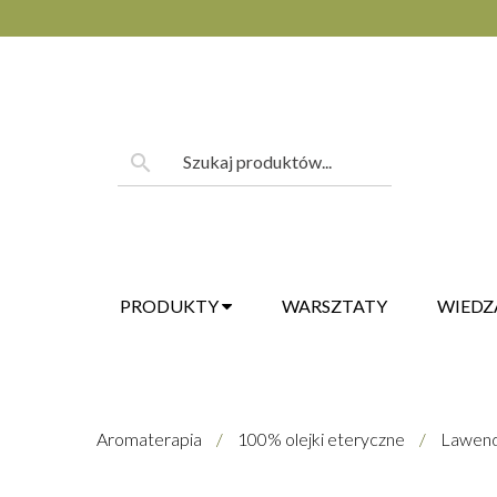
Skip
to
content
Szukaj:
search
PRODUKTY
WARSZTATY
WIEDZ
Aromaterapia
/
100% olejki eteryczne
/
Lawenda