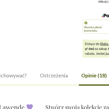
Kliknij 
Dołącz do
Klubu 
y/-ów)
za zakup 
rabatu. Jesteś ju
zechowywać?
Ostrzeżenia
Opinie (18)
ą Lawendę
Stwórz swoją kolekcję z