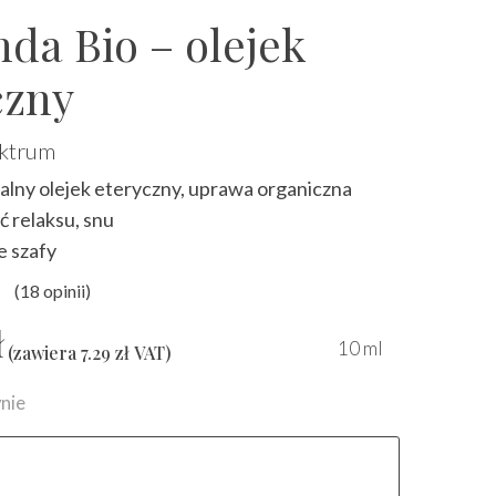
da Bio – olejek
czny
ektrum
lny olejek eteryczny, uprawa organiczna
ć relaksu, snu
e szafy
(
18
opinii)
y
4.53
na 5 na podstawie
ocen klien
ł
10 ml
(zawiera
7.29
zł
VAT)
nie