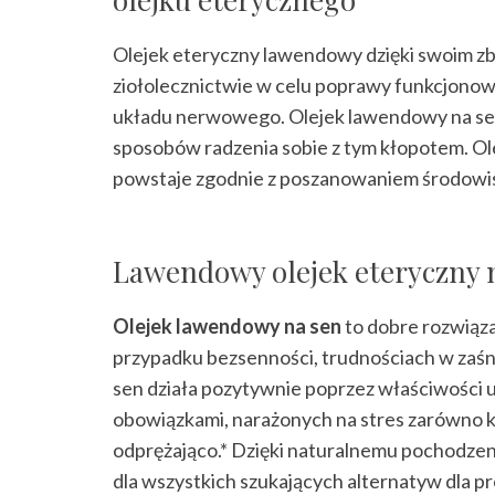
Olejek eteryczny lawendowy dzięki swoim z
ziołolecznictwie w celu poprawy funkcjonow
układu nerwowego. Olejek lawendowy na sen 
sposobów radzenia sobie z tym kłopotem. Ol
powstaje zgodnie z poszanowaniem środowiska
Lawendowy olejek eteryczny n
Olejek lawendowy na sen
to dobre rozwiąza
przypadku bezsenności, trudnościach w zaśni
sen działa pozytywnie poprzez właściwości 
obowiązkami, narażonych na stres zarówno kr
odprężająco.* Dzięki naturalnemu pochodzeniu
dla wszystkich szukających alternatyw dla