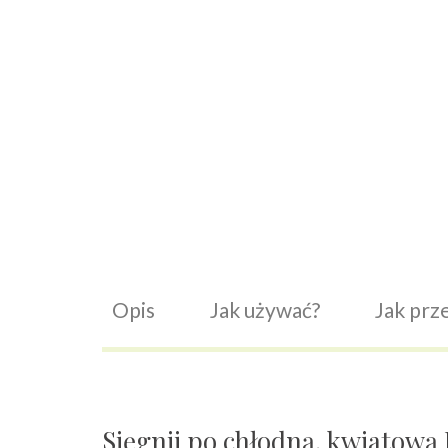
Opis
Jak używać?
Jak pr
Sięgnij po chłodną, kwiatow