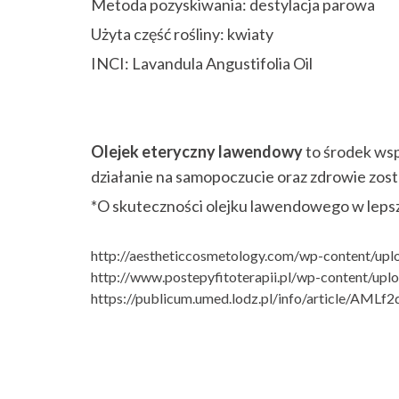
Metoda pozyskiwania: destylacja parowa
Użyta część rośliny: kwiaty
INCI: Lavandula Angustifolia Oil
Olejek eteryczny lawendowy
to środek wsp
działanie na samopoczucie oraz zdrowie zo
*O skuteczności olejku lawendowego w leps
http://aestheticcosmetology.com/wp-content/up
http://www.postepyfitoterapii.pl/wp-content/up
https://publicum.umed.lodz.pl/info/article/
⠀