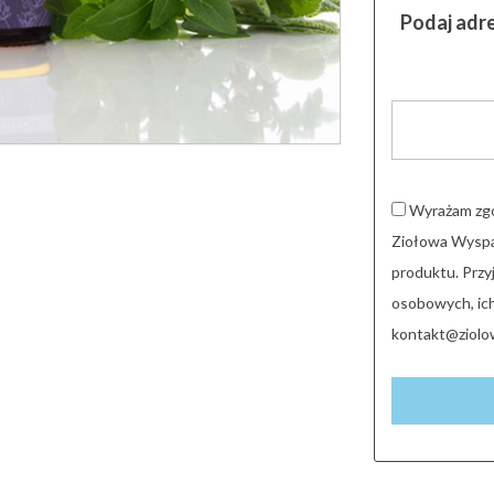
Podaj adr
Wyrażam zgo
Ziołowa Wyspa
produktu. Prz
osobowych, ich
kontakt@ziolo