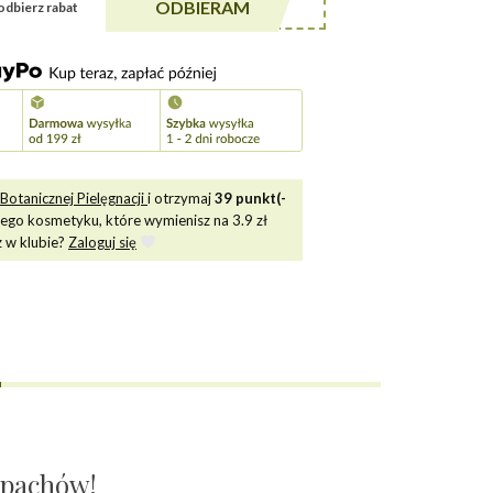
******A5
ODBIERAM
i odbierz rabat
Botanicznej Pielęgnacji
i otrzymaj
39
punkt(-
tego kosmetyku, które wymienisz na
3.9
zł
z w klubie?
Zaloguj się
apachów!