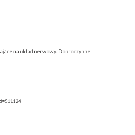
źniające na układ nerwowy. Dobroczynne
cid=511124