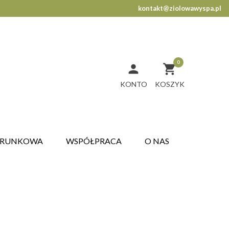
kontakt@ziolowawyspa.pl
0


KONTO
ARUNKOWA
WSPÓŁPRACA
O NAS