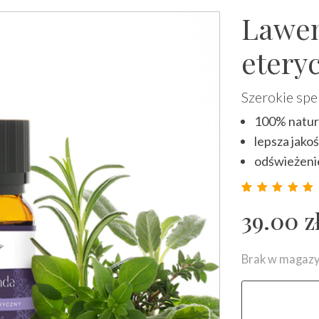
Lawen
etery
Szerokie sp
100% natura
lepsza jakoś
odświeżeni
Ocenion
17
39.00
z
Brak w magazy