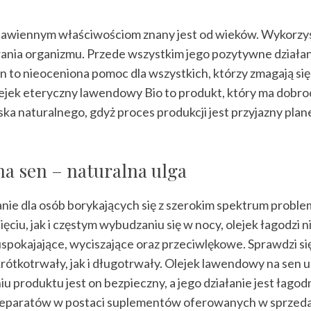
bawiennym właściwościom znany jest od wieków. Wykorzys
ania organizmu. Przede wszystkim jego pozytywne działan
to nieoceniona pomoc dla wszystkich, którzy zmagają się 
ejek eteryczny lawendowy Bio to produkt, który ma dobro
 naturalnego, gdyż proces produkcji jest przyjazny plane
a sen – naturalna ulga
nie dla osób borykających się z szerokim spektrum prob
ęciu, jak i częstym wybudzaniu się w nocy, olejek łagodzi
uspokajające, wyciszające oraz przeciwlękowe. Sprawdzi s
ótkotrwały, jak i długotrwały. Olejek lawendowy na sen uk
 produktu jest on bezpieczny, a jego działanie jest łagod
 preparatów w postaci suplementów oferowanych w sprzed