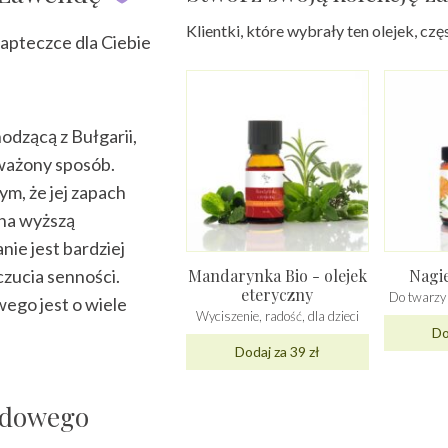
Klientki, które wybrały ten olejek, c
apteczce dla Ciebie
dzącą z Bułgarii,
ważony sposób.
ym, że jej zapach
 na wyższą
nie jest bardziej
Mandarynka Bio - olejek
Nagie
zucia senności.
eteryczny
Do twarzy 
ego jest o wiele
Wyciszenie, radość, dla dzieci
Do
Dodaj za 39 zł
ndowego