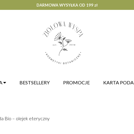
DARMOWA WYSYŁKA OD 199 zł
A
BESTSELLERY
PROMOCJE
KARTA POD
 Bio – olejek eteryczny