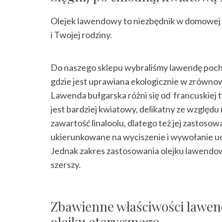
Olejek lawendowy to niezbędnik w domowej 
i Twojej rodziny.
Do naszego sklepu wybraliśmy lawendę pocho
gdzie jest uprawiana ekologicznie w zrówno
Lawenda bułgarska różni się od francuskiej t
jest bardziej kwiatowy, delikatny ze względu
zawartość linaloolu, dlatego też jej zastosowa
ukierunkowane na wyciszenie i wywołanie uc
Jednak zakres zastosowania olejku lawendow
szerszy.
Zbawienne właściwości lawe
olejku eterycznego