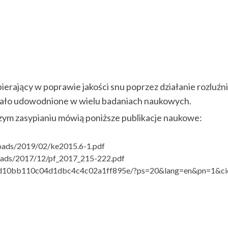
ierający w poprawie jakości snu poprzez działanie rozlu
stało udowodnione w wielu badaniach naukowych.
zym zasypianiu mówią poniższe publikacje naukowe:
loads/2019/02/ke2015.6-1.pdf
loads/2017/12/pf_2017_215-222.pdf
AMLf2d10bb110c04d1dbc4c4c02a1ff895e/?ps=20&lang=en&pn=1&