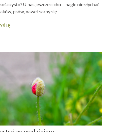
koś czysto? U nas jeszcze cicho – nagle nie słychać
aków, psów, nawet sarny się...
YŚLĘ
ostań czarodziejem