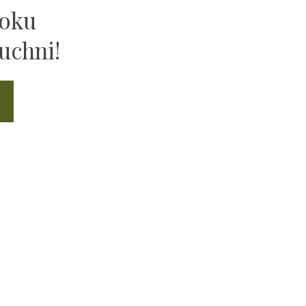
ooku
uchni!