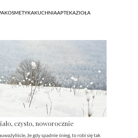
PA
KOSMETYKA
KUCHNIA
APTEKA
ZIOŁA
iało, czysto, noworocznie
uważyliście, że gdy spadnie śnieg, to robi się tak