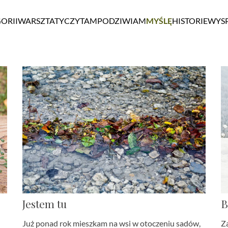
ORII
WARSZTATY
CZYTAM
PODZIWIAM
MYŚLĘ
HISTORIE
WYS
Jestem tu
B
Już ponad rok mieszkam na wsi w otoczeniu sadów,
Za