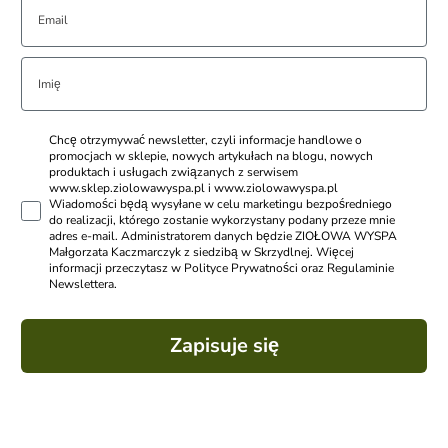
Chcę otrzymywać newsletter, czyli informacje handlowe o
promocjach w sklepie, nowych artykułach na blogu, nowych
produktach i usługach związanych z serwisem
www.sklep.ziolowawyspa.pl i www.ziolowawyspa.pl
Wiadomości będą wysyłane w celu marketingu bezpośredniego
do realizacji, którego zostanie wykorzystany podany przeze mnie
adres e-mail. Administratorem danych będzie ZIOŁOWA WYSPA
Małgorzata Kaczmarczyk z siedzibą w Skrzydlnej. Więcej
informacji przeczytasz w Polityce Prywatności oraz Regulaminie
Newslettera.
Zapisuje się