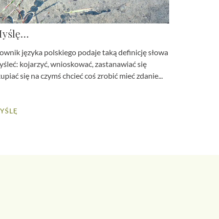
yślę…
ownik języka polskiego podaje taką definicję słowa
śleć: kojarzyć, wnioskować, zastanawiać się
upiać się na czymś chcieć coś zrobić mieć zdanie...
YŚLĘ