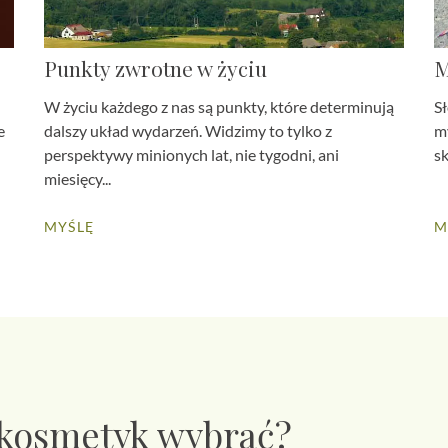
Punkty zwrotne w życiu
M
W życiu każdego z nas są punkty, które determinują
Sł
e
dalszy układ wydarzeń. Widzimy to tylko z
my
perspektywy minionych lat, nie tygodni, ani
sk
miesięcy...
MYŚLĘ
M
 kosmetyk wybrać?