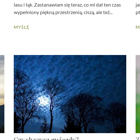
lasu i łąk. Zastanawiam się teraz, co mi dał ten czas
ja
wypełniony piękną przestrzenią, ciszą, ale też...
pt
MYŚLĘ
M
Czy słyszysz gwiazdy?
Z