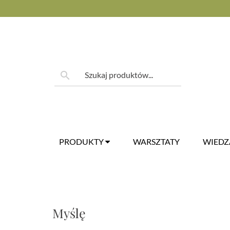
Skip
to
content
Szukaj:
search
PRODUKTY
WARSZTATY
WIED
Myślę