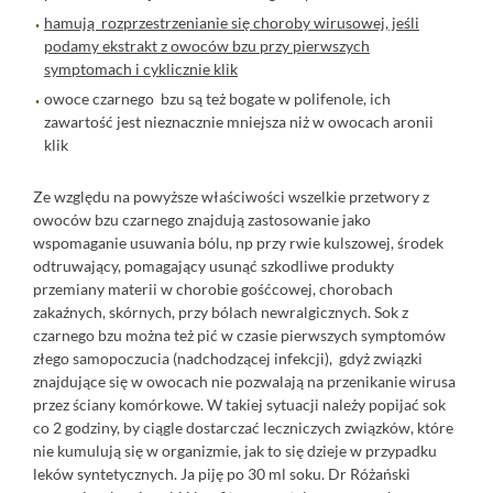
hamują rozprzestrzenianie się choroby wirusowej, jeśli
podamy ekstrakt z owoców bzu przy pierwszych
symptomach i cyklicznie
klik
owoce czarnego bzu są też bogate w polifenole, ich
zawartość jest nieznacznie mniejsza niż w owocach aronii
klik
Ze względu na powyższe właściwości wszelkie przetwory z
owoców bzu czarnego znajdują zastosowanie jako
wspomaganie usuwania bólu, np przy rwie kulszowej, środek
odtruwający, pomagający usunąć szkodliwe produkty
przemiany materii w chorobie gośćcowej, chorobach
zakaźnych, skórnych, przy bólach newralgicznych. Sok z
czarnego bzu można też pić w czasie pierwszych symptomów
złego samopoczucia (nadchodzącej infekcji), gdyż związki
znajdujące się w owocach nie pozwalają na przenikanie wirusa
przez ściany komórkowe. W takiej sytuacji należy popijać sok
co 2 godziny, by ciągle dostarczać leczniczych związków, które
nie kumulują się w organizmie, jak to się dzieje w przypadku
leków syntetycznych. Ja piję po 30 ml soku. Dr Różański