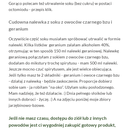
Gorąco polecam też utrwalenie soku (bez cukru) w postaci
octomiodu - przepis
klik.
Cudowna nalewka z soku z owoców czarnego bzu i
geranium
Oczywiście część soku musiałam spróbować utrwalić w formie
nalewki. Kilka listków geranium zalałam alkoholem 40%,
otrzymując w ten sposób 150 ml nalewki geraniowej. Nalewkę
geraniową połączyłam z sokiem z owoców czarnego bzu,
dodałam do mikstury trochę spirytusu - mam 500 ml nalewki.
Jeszcze mocno czuć spirytusem, ale jest wielce obiecująca.
Jeśli tylko masz te 2 składniki - geranium i owoce czarnego bzu
- działaj z nalewką - będzie zaskoczenie. Proporcje dobierz
sobie sam - ja robiłam "na oko". Użyłam soku posłodzonego.
Mam nadzieję, że też działacie. :) Dnia pełnego słoików lub
innych dobroci - życzę. :) A na zdjęciu poniżej moje zbiory
jarzębinowo-bzowe.
Jeśli nie masz czasu, dostępu do ziół lub z innych
powodów jest ci wygodniej zakupić gotowy produkt,