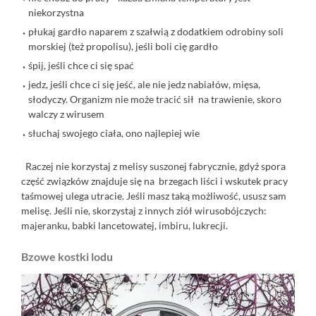
niekorzystna
płukaj gardło naparem z szałwią z dodatkiem odrobiny soli
morskiej (też propolisu), jeśli boli cię gardło
śpij, jeśli chce ci się spać
jedz, jeśli chce ci się jeść, ale nie jedz nabiałów, mięsa,
słodyczy. Organizm nie może tracić sił na trawienie, skoro
walczy z wirusem
słuchaj swojego ciała, ono najlepiej wie
Raczej nie korzystaj z melisy suszonej fabrycznie, gdyż spora
część związków znajduje się na brzegach liści i wskutek pracy
taśmowej ulega utracie. Jeśli masz taką możliwość, ususz sam
melisę. Jeśli nie, skorzystaj z innych ziół wirusobójczych:
majeranku, babki lancetowatej, imbiru, lukrecji.
Bzowe kostki lodu