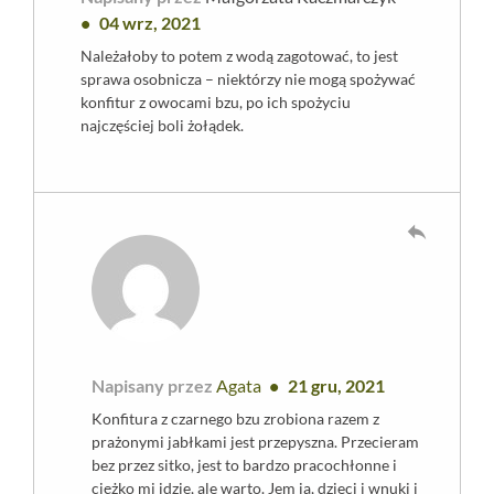
04 wrz, 2021
Należałoby to potem z wodą zagotować, to jest
sprawa osobnicza – niektórzy nie mogą spożywać
konfitur z owocami bzu, po ich spożyciu
najczęściej boli żołądek.
reply
Napisany przez
Agata
21 gru, 2021
Konfitura z czarnego bzu zrobiona razem z
prażonymi jabłkami jest przepyszna. Przecieram
bez przez sitko, jest to bardzo pracochłonne i
ciężko mi idzie, ale warto. Jem ja, dzieci i wnuki i