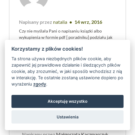
Napisany przez
natalia
14 wrz, 2016
Czy nie myślała Pani o napisaniu ksiązki albo
wykupienia w formie pdf [ poradniku] podziału jak
dbać o skórę trądzikowa nerwobóle leczyc przepisy
Korzystamy z plików cookies!
drogocenne itp. oczywiście takie przykłady
dotknięte moje , nie mogę jeżdzić na Pani warsztaty
Ta strona używa niezbędnych plików cookie, aby
a chciałabym w domu móc działać.
zapewnić jej prawidłowe działanie i śledzących plików
cookie, aby zrozumieć, w jaki sposób wchodzisz z nią
w interakcję. Te ostatnie zostaną ustawione dopiero po
wyrażeniu
zgody
.
reply
Akceptuję wszystko
Ustawienia
Napisany przez
Małgorzata Kaczmarczyk