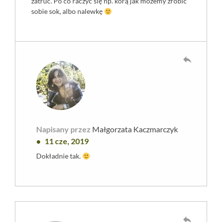
zatruć. Po co raczyć się np. korą jak możemy zrobić
sobie sok, albo nalewkę
reply
Napisany przez
Małgorzata Kaczmarczyk
11 cze, 2019
Dokładnie tak.
reply