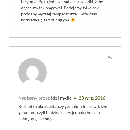
biegunka. Są to jednak rzadkie przypadki, żeby
organizm tak reagował. Podajemy tylko sok
poddany wyższej temperaturze – wówczas
rozkłada się sambunigryna.
reply
Napisany przez
idę i myślę
23 wrz, 2016
Brak mi tu określenia, czy geranium to prawdziwe
geranium, czyli bodziszek, czy jednak chodzi o
pelargonię pachnącą.