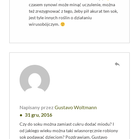
czasem synowi może minąć uczulenie, można
też zrezygnować z tego, żeby pił akurat ten sok,
jest tyle innych roślin o działaniu
wirusobójczym.
reply
Napisany przez
Gustavo Woltmann
31 gru, 2016
Czy do soku można zamiast cukru dodać miodu? I
od jakiego wieku można taki wlasnoręcznie robiony
sok podawać dzieciom? Pozdrawiam, Gustavo