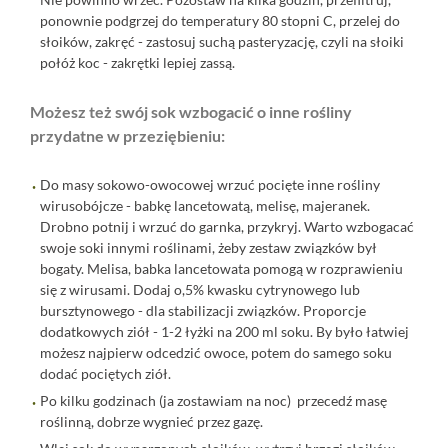
ponownie podgrzej do temperatury 80 stopni C, przelej do
słoików, zakręć - zastosuj suchą pasteryzację, czyli na słoiki
połóż koc - zakrętki lepiej zassą.
Możesz też swój sok wzbogacić o inne rośliny
przydatne w przeziębieniu:
Do masy sokowo-owocowej wrzuć pocięte inne rośliny
wirusobójcze - babkę lancetowatą, melisę, majeranek.
Drobno potnij i wrzuć do garnka, przykryj. Warto wzbogacać
swoje soki innymi roślinami, żeby zestaw związków był
bogaty. Melisa, babka lancetowata pomogą w rozprawieniu
się z wirusami. Dodaj o,5% kwasku cytrynowego lub
bursztynowego - dla stabilizacji związków. Proporcje
dodatkowych ziół - 1-2 łyżki na 200 ml soku. By było łatwiej
możesz najpierw odcedzić owoce, potem do samego soku
dodać pociętych ziół.
Po kilku godzinach (ja zostawiam na noc) przecedź masę
roślinną, dobrze wygnieć przez gazę.