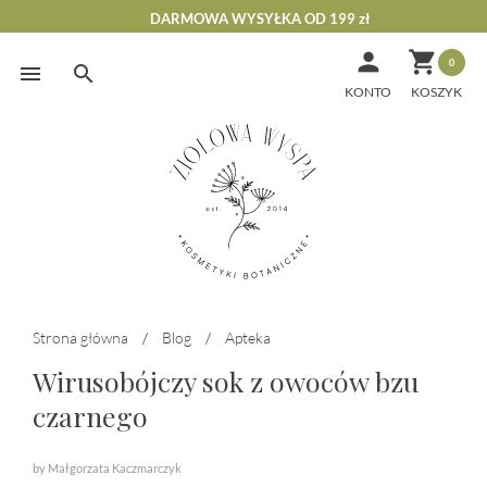
DARMOWA WYSYŁKA OD 199 zł


0
Skip
to
KONTO
content
Strona główna
/
Blog
/
Apteka
Wirusobójczy sok z owoców bzu
czarnego
by Małgorzata Kaczmarczyk