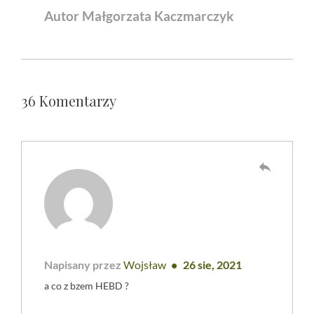
Autor Małgorzata Kaczmarczyk
36 Komentarzy
reply
Napisany przez
Wojsław
26 sie, 2021
a co z bzem HEBD ?