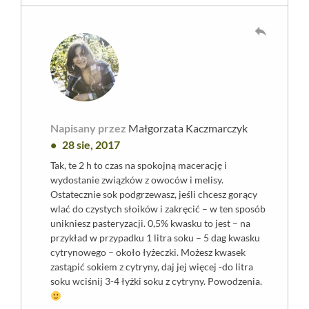
reply
Napisany przez
Małgorzata Kaczmarczyk
28 sie, 2017
Tak, te 2 h to czas na spokojną macerację i
wydostanie związków z owoców i melisy.
Ostatecznie sok podgrzewasz, jeśli chcesz gorący
wlać do czystych słoików i zakręcić – w ten sposób
unikniesz pasteryzacji. 0,5% kwasku to jest – na
przykład w przypadku 1 litra soku – 5 dag kwasku
cytrynowego – około łyżeczki. Możesz kwasek
zastąpić sokiem z cytryny, daj jej więcej -do litra
soku wciśnij 3-4 łyżki soku z cytryny. Powodzenia.