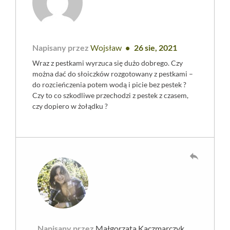
Napisany przez
Wojsław
26 sie, 2021
Wraz z pestkami wyrzuca się dużo dobrego. Czy
można dać do słoiczków rozgotowany z pestkami –
do rozcieńczenia potem wodą i picie bez pestek ?
Czy to co szkodliwe przechodzi z pestek z czasem,
czy dopiero w żołądku ?
reply
Napisany przez
Małgorzata Kaczmarczyk