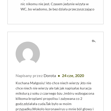
nic nikomu nie jest. Czasem jedynie wizyta w
WC, bo wiadomo, że bez działa przeczyszczająco
reply
Napisany przez
Dorota
24 cze, 2020
Kochana Małgosiu! kto chce niech wierzy ,kto nie
chce niech nie wierzy ale tak jak napisałas kuracja
miksturą z soku z czarnego bzu ,imbiru wzbogacona
kilkoma kroplami propolisu i zażywana co 2
godz.zdziałała cuda.Tak było w moim
przypadku.Wokoło koronawirus u mnie ból głowy i