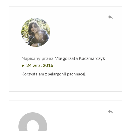
reply
Napisany przez
Małgorzata Kaczmarczyk
24 wrz, 2016
Korzystalam z pelargonii pachnacej.
reply