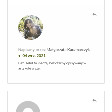
reply
Napisany przez
Małgorzata Kaczmarczyk
04 wrz, 2021
Bez Hebd to inaczej bez czarny opisywany w
artykule wyżej.
reply