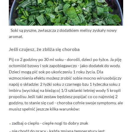
Soki są pyszne, zwłaszcza z dodatkiem melisy zyskały nowy
aromat.
Jeśli czujesz, że zbliża się choroba
Pij co 2 godziny po 30 ml soku - dorośli, dzieci po łyżce. Ja piję
octomiód bzowy i sok zapobiegawczo - jako dodatek do wody.
Dzieci mogą pić sok po ukończeniu 1 roku życia. Dla
wzmocnienia efektu możesz zrobić sobie mocno wirusobójczy
napój o składzie: 2 łyżki soku z czarnego bzu 1 łyżeczka soku z
imbiru (wyciskaj na bieżąco) 1/3 szklanki letniej wody 5 kropli
propolisu Jeśli taki zestaw będziesz popijać co co najmniej 2
godziny, to stanie się cud - choroba cofnie swoje symptomy, ale
musisz spełnić jeszcze kilka warunków:
zadbaj o ciepło - ciepłe nogi to dobry znak
nie chodź do pracy - każda zmiana temperatury jest