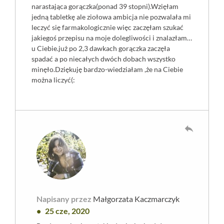
narastająca gorączka(ponad 39 stopni).Wzięłam
jedną tabletkę ale ziołowa ambicja nie pozwalała mi
leczyć się farmakologicznie więc zaczęłam szukać
jakiegoś przepisu na moje dolegliwości i znalazłam…
u Ciebie.już po 2,3 dawkach gorączka zaczęła
spadać a po niecałych dwóch dobach wszystko
minęło.Dziękuję bardzo-wiedziałam ,że na Ciebie
można liczyć(:
reply
Napisany przez
Małgorzata Kaczmarczyk
25 cze, 2020