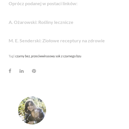
Oprócz podanej w postaci linków:
A. Ożarowski: Rośliny lecznicze
M. E. Senderski: Ziołowe receptury na zdrowie
Tagi:
czarny bez
przeciwwirusowy sok z czarnego bzu
Facebook
LinkedIn
Pinterest