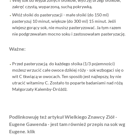
Wlej sok do wyparzonych słoików, wytrzyj brzegi słoików,
zakręć czystą, wyparzoną, suchą pokrywką.
Włóż słoiki do pasteryzacji - małe słoiki (do 150 ml)
pasteryzuj 10 minut, większe (do 300 ml) 15 minut. Jeśli
wlejesz gorący sok, nie musisz pasteryzować. Ja tym razem
nie podgrzewałam mocno soku i zastosowałam pasteryzację.
Ważne:
Przed pasteryzacją do każdego słoika (1/3 pojemności)
możesz wrzucić całe owoce dzikiej róży - sok wzbogaci się o
wit C tkwiącą w owocach. Ten sposób jest najlepszy, by nie
utracić witaminy C. Zostało to poparte badaniami nad różą
Małgorzaty Kalemby-Dróżdż.
Podlinkowuję też artykuł Wielkiego Znawcy Ziół -
Eugene Gawenda - jest tam również przepis na sok wg
Eugene.
klik