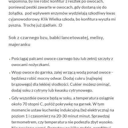
wspomina, by nie robić konfitur z resztek po owocach,
ponieważ pestki zawarte w owocach, gdy dostaną się do
żołądka, pod wpływem enzymów wydzielają szkodliwy kwas
cyjanowodorowy.
Klik
Wielka szkoda, bo konfitura wyszła mi
pyszna. Trochę już zjadłam. :D
Sok z czarnego bzu, babki lancetowatej, melisy,
majeranku
Pościągaj palcami owoce czarnego bzu lub zetnij szczyty z
owocami nożyczkami.
Wsyp owoce do garnka, zalej wrzącą wodą ponad owoce -
będziesz robić mocny odwar. Dodaj cukru (najlepiej
brązowego) dla lekkiej słodkości. Cukier możesz ominąć,
dodaj soku z cytryny lub kwasku cytrynowego.
Gdy wszystkie owoce będą w soku, a temperatura osiągnie
około 70 stopni C, połóż pokrywkę na garnek. W tym
momencie ustaw kuchenkę indukcyjną (też elektryczną) na
poziom 1 i czasomierz na 20-30 minut minut. Sprawdzaj
termometrem, czy temperatura nie podeszła zbyt wysoko.
Nie powinno wrzeć. Pozostaw na kilka godzin, przefiltruj,