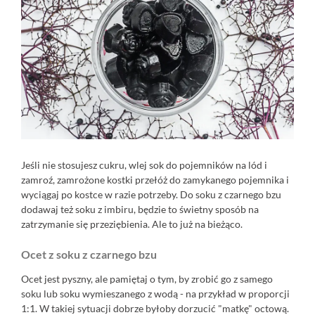
Jeśli nie stosujesz cukru, wlej sok do pojemników na lód i
zamroź, zamrożone kostki przełóż do zamykanego pojemnika i
wyciągaj po kostce w razie potrzeby. Do soku z czarnego bzu
dodawaj też soku z imbiru, będzie to świetny sposób na
zatrzymanie się przeziębienia. Ale to już na bieżąco.
Ocet z soku z czarnego bzu
Ocet jest pyszny, ale pamiętaj o tym, by zrobić go z samego
soku lub soku wymieszanego z wodą - na przykład w proporcji
1:1. W takiej sytuacji dobrze byłoby dorzucić "matkę" octową.