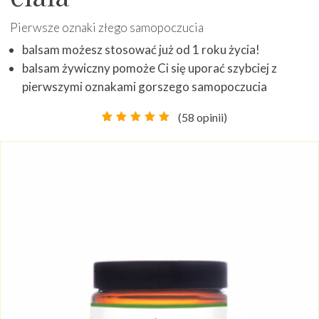
Pierwsze oznaki złego samopoczucia
balsam możesz stosować już od 1 roku życia!
balsam żywiczny pomoże Ci się uporać szybciej z
pierwszymi oznakami gorszego samopoczucia
(
58
opinii)
Oceniony
37
4.86
na
5 na
podstawie
ocen
klientów