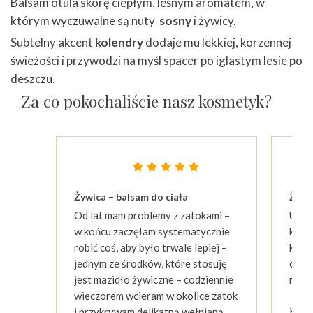
Balsam otula skórę ciepłym, leśnym aromatem, w
którym wyczuwalne są nuty
sosny
i żywicy.
Subtelny akcent
kolendry
dodaje mu lekkiej, korzennej
świeżości i przywodzi na myśl spacer po iglastym lesie po
deszczu.
Za co pokochaliście nasz kosmetyk?
Oceniony
23
4.87
Żywica – balsam do ciała
Żywi
na 5 na
podstawie
Od lat mam problemy z zatokami –
U nas
ocen
klientów
w końcu zaczęłam systematycznie
katar
robić coś, aby było trwale lepiej –
króce
jednym ze środków, które stosuję
ozna
jest mazidło żywiczne – codziennie
rozwi
wieczorem wcieram w okolice zatok
Klau
i przykrywam delikatną wełnianą