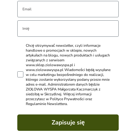
Chcę otrzymywać newsletter, czyli informacje
handlowe o promocjach w sklepie, nowych
artykułach na blogu, nowych produktach i usługach
związanych z serwisem
www.sklep.ziolowawyspa.pl i
www.ziolowawyspa.pl Wiadomości będą wysyłane
w celu marketingu bezpośredniego do realizacji,
którego zostanie wykorzystany podany przeze mnie
adres e-mail. Administratorem danych będzie
ZIOŁOWA WYSPA Małgorzata Kaczmarczyk z
siedzibą w Skrzydlnej. Więcej informacji
przeczytasz w Polityce Prywatności oraz
Regulaminie Newslettera.
Zapisuje się