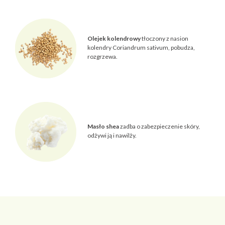
Olejek kolendrowy
tłoczony z nasion
kolendry Coriandrum sativum, pobudza,
rozgrzewa.
Masło shea
zadba o zabezpieczenie skóry,
odżywi ją i nawilży.