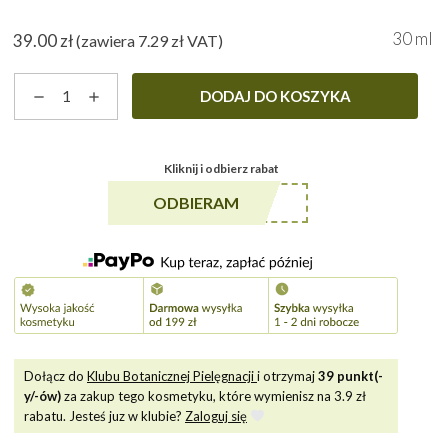
30 ml
39.00
zł
(zawiera
7.29
zł
VAT)
ilość
DODAJ DO KOSZYKA
Żywica
-
balsam
Kliknij i odbierz rabat
do
ciała
******A5
ODBIERAM
Dołącz do
Klubu Botanicznej Pielęgnacji
i otrzymaj
39
punkt(-
y/-ów)
za zakup tego kosmetyku, które wymienisz na
3.9
zł
rabatu. Jesteś juz w klubie?
Zaloguj się