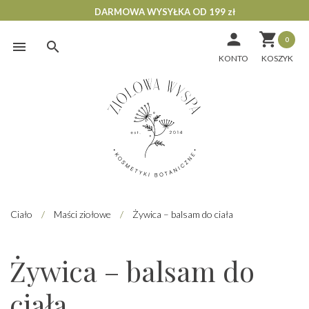
DARMOWA WYSYŁKA OD 199 zł


0
Skip
to
KONTO
content
Ciało
/
Maści ziołowe
/
Żywica – balsam do ciała
Żywica – balsam do
ciała