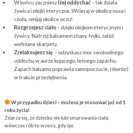
W końcu zaczniesz
lżej oddychać
– tak działa
żywica i olejki eteryczne. W
cieraj w okolicę nosa i
czoła, omijaj okolice oczu!
Rozgrzejesz ciało
– dzięki olejkom eterycznym i
żywicy. Natrzyj balsamem stopy, łydki, załóż
wełniane skarpety.
Zrelaksujesz się
– odzyskasz moc swobodnego
oddechu w aurze kojącego, leśnego zapachu.
Zapach balsamu poprawia samopoczucie, również
w trakcie przeziębienia.
W przypadku dzieci – możesz je stosować już od 1
roku życia!
Zdarza się, że dziecko nie lubi smarowania ciała,
wówczas rób to w nocy, gdy śpi.