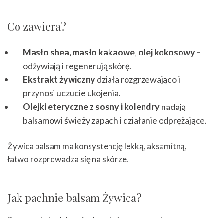
Co zawiera?
Masło shea, masło kakaowe
,
olej kokosowy –
odżywiają i regenerują skórę.
Ekstrakt żywiczny
działa rozgrzewająco i
przynosi uczucie ukojenia.
Olejki eteryczne z sosny i kolendry
nadają
balsamowi świeży zapach i działanie odprężające.
Żywica balsam ma konsystencję lekką, aksamitną,
łatwo rozprowadza się na skórze.
Jak pachnie balsam Żywica?