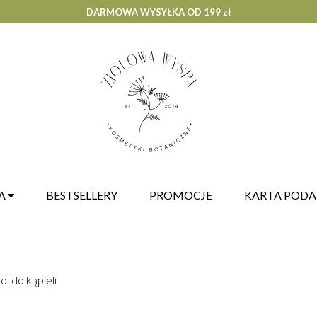
DARMOWA WYSYŁKA OD 199 zł
A
BESTSELLERY
PROMOCJE
KARTA POD
ól do kąpieli