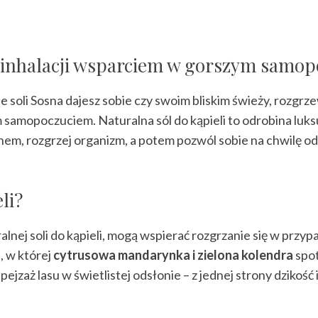
 i inhalacji wsparciem w gorszym samop
azie soli Sosna dajesz sobie czy swoim bliskim świeży, roz
 samopoczuciem. Naturalna sól do kąpieli to odrobina luk
em, rozgrzej organizm, a potem pozwól sobie na chwilę od
li?
turalnej soli do kąpieli, mogą wspierać rozgrzanie się w pr
, w której
cytrusowa mandarynka i zielona kolendra
spot
zaż lasu w świetlistej odsłonie – z jednej strony dzikość i 