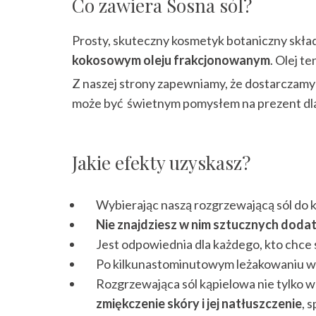
Co zawiera Sosna sól?
Prosty, skuteczny kosmetyk botaniczny skład
kokosowym oleju frakcjonowanym
. Olej te
Z naszej strony zapewniamy, że dostarczamy 
może być świetnym pomysłem na prezent dla
Jakie efekty uzyskasz?
Wybierając naszą rozgrzewającą sól do k
Nie znajdziesz w nim sztucznych dod
Jest odpowiednia dla każdego, kto chce 
Po kilkunastominutowym leżakowaniu w 
Rozgrzewająca sól kąpielowa nie tylko 
zmiękczenie skóry i jej natłuszczenie
, 