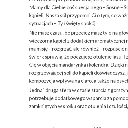
Mamy dla Ciebie coś specjalnego – Sosnę – S
kąpieli. Nasza sól przypomni Ci o tym, co w
sytuacjach – Ty i święty spokój.
Nie masz czasu, bo przecież masz tyle na gł
wieczorna kąpiel z dodatkiem aromatycznej m
ma misję – rozgrzać, ale również – rozpuścić n
świerk sprawią, że poczujesz otulenie lasu. I
Cię w objęcia mandarynka i kolendra. Dzięki n
rozgrzewającej soli do kąpieli doświadczysz, 
kompozycja wpływa na ciało, a także na psych
Jedna i druga sfera w czasie starcia z gors
potrzebuje dodatkowego wsparcia za pomoc
zamkniętych w słoiku oraz otulenia i czułości, 