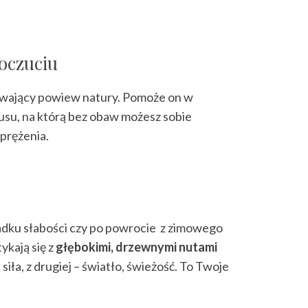
oczuciu
grzewający powiew natury. Pomoże on w
susu, na którą bez obaw możesz sobie
prężenia.
zypadku słabości czy po powrocie z zimowego
ykają się z
głębokimi, drzewnymi nutami
siła, z drugiej – światło, świeżość. To Twoje