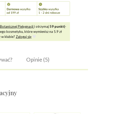
Botanicznej Pielęgnacji
i otrzymaj
59
punkt(-
tego kosmetyku, które wymienisz na
5.9
zł
z w klubie?
Zaloguj się
ywać?
Opinie (5)
nacyjny