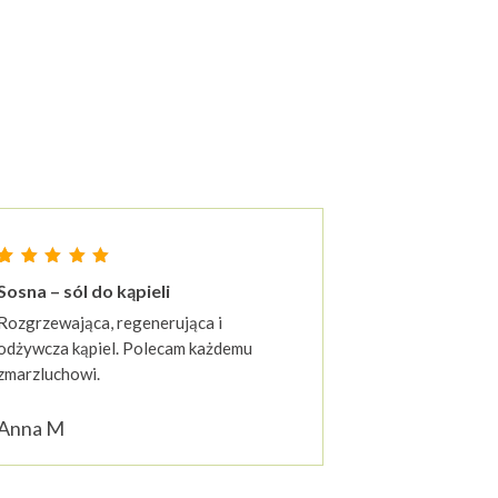
Oceniony
23
Sosna – sól do kąpieli
4.87
entów
na 5 na podstawie
ocen klientów
Rozgrzewająca, regenerująca i
odżywcza kąpiel. Polecam każdemu
zmarzluchowi.
Anna M