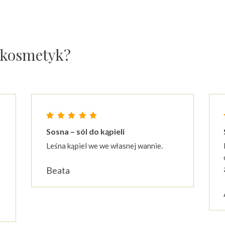
z kosmetyk?
Oceniony
23
Sosna – sól do kąpieli
4.87
cen klientów
na 5 na podstawie
ocen kli
Leśna kąpiel we we własnej wannie.
Beata