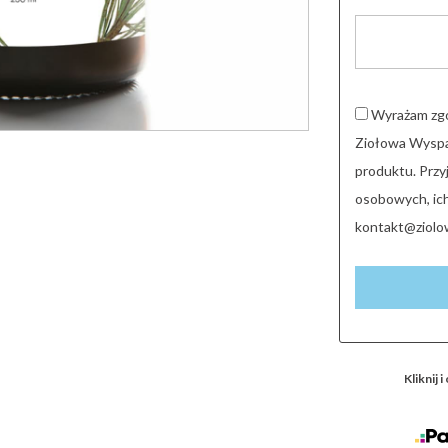
Wyrażam zgo
Ziołowa Wyspa
produktu. Prz
osobowych, ich
kontakt@ziolo
Kliknij 