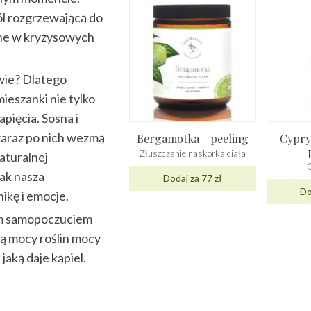
ól rozgrzewającą do
ażne w kryzysowych
owie? Dlatego
ieszanki nie tylko
apięcia. Sosna i
 zaraz po nich wezmą
Bergamotka - peeling
Cypry
Złuszczanie naskórka ciała
aturalnej
jak nasza
Dodaj za 77 zł
Do
ikę i emocje.
zym samopoczuciem
ą mocy roślin mocy
jaką daje kąpiel.