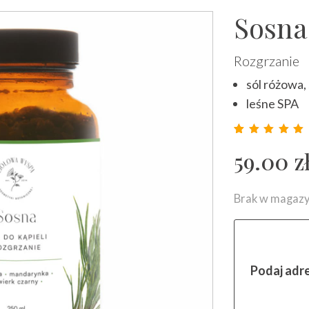
Sosna 
Rozgrzanie
sól różowa,
leśne SPA
Ocenion
5
59.00
z
Brak w magazy
Podaj adr