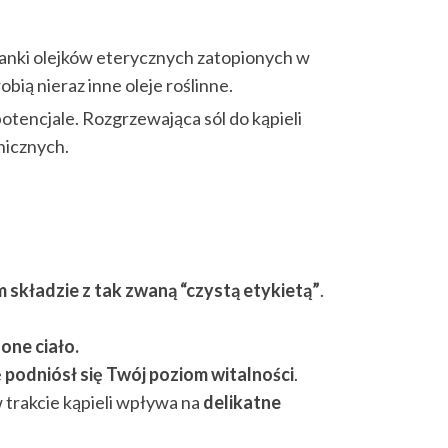
anki olejków eterycznych zatopionych w
 robią nieraz inne oleje roślinne.
tencjale. Rozgrzewająca sól do kąpieli
nicznych.
składzie z tak zwaną “czystą etykietą”
.
one ciało.
e
podniósł się Twój poziom witalności
.
 trakcie kąpieli wpływa na
delikatne