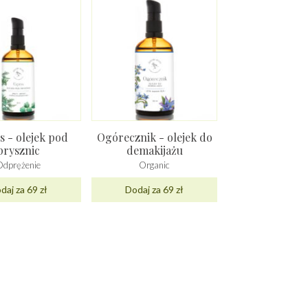
s - olejek pod
Ogórecznik - olejek do
prysznic
demakijażu
Odprężenie
Organic
daj za 69 zł
Dodaj za 69 zł