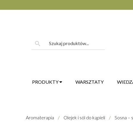
Skip
to
content
Szukaj:
search
PRODUKTY
WARSZTATY
WIEDZ
Aromaterapia
/
Olejek i sól do kąpieli
/
Sosna – s