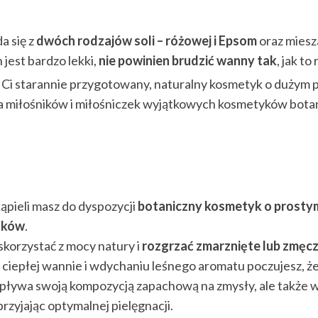
a się z
dwóch rodzajów soli – różowej i Epsom
oraz miesz
n jest bardzo lekki,
nie powinien brudzić wanny tak
, jak to
Ci starannie przygotowany, naturalny kosmetyk o dużym po
 miłośników i miłośniczek wyjątkowych kosmetyków bota
ąpieli masz do dyspozycji
botaniczny kosmetyk o prostym 
atków
.
skorzystać z mocy natury i
rozgrzać zmarznięte lub zmęcz
ciepłej wannie i wdychaniu leśnego aromatu poczujesz, ż
wpływa swoją kompozycją zapachową na zmysły, ale także w
sprzyjając optymalnej pielęgnacji.