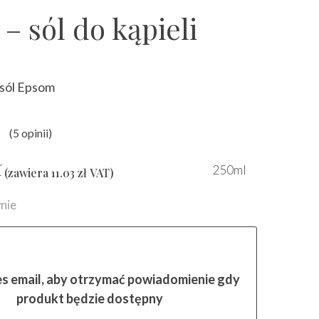
– sól do kąpieli
 sól Epsom
(
5
opinii)
y
5.00
na 5 na podstawie
ocen klien
ł
250ml
(zawiera
11.03
zł
VAT)
nie
es email, aby otrzymać powiadomienie gdy
produkt będzie dostępny