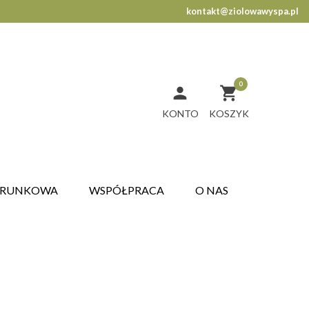
kontakt@ziolowawyspa.pl
0


KONTO
ARUNKOWA
WSPÓŁPRACA
O NAS