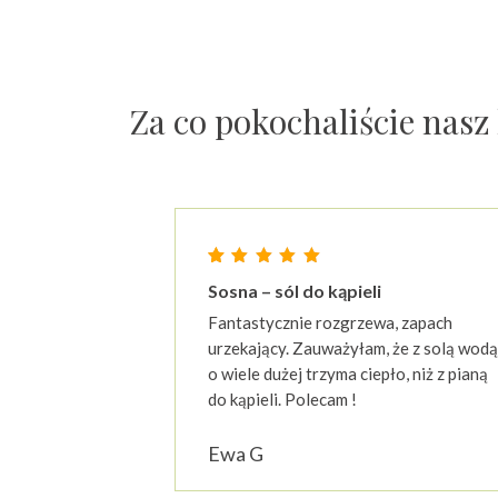
Za co pokochaliście nas
Oceniony
23
Sosna – sól do kąpieli
4.87
na 5 na podstawie
o
Fantastycznie rozgrzewa, zapach
urzekający. Zauważyłam, że z solą wodą
o wiele dużej trzyma ciepło, niż z pianą
do kąpieli. Polecam !
Ewa G