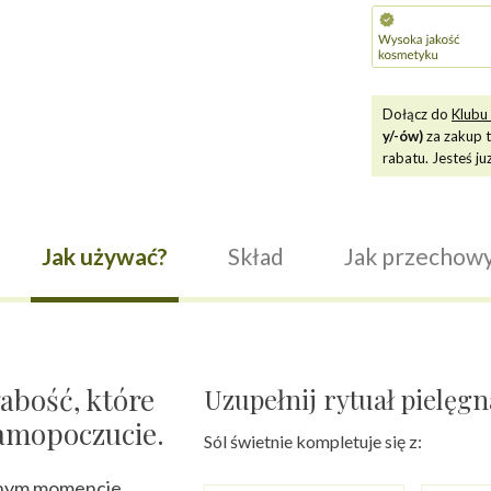
Dołącz do
Klubu 
y/-ów)
za zakup 
rabatu. Jesteś ju
Jak używać?
Skład
Jak przechow
łabość, które
Uzupełnij rytuał pielęg
samopoczucie.
Sól świetnie kompletuje się z:
anym momencie.