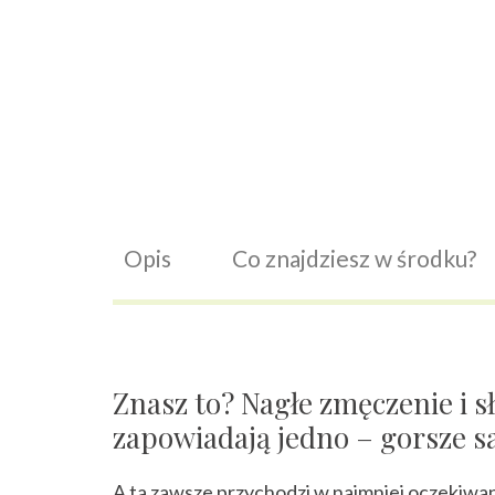
Opis
Co znajdziesz w środku?
Znasz to? Nagłe zmęczenie i s
zapowiadają jedno – gorsze 
A ta zawsze przychodzi w najmniej oczekiw