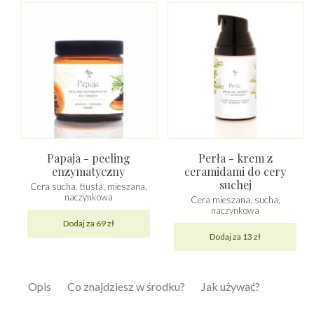
Papaja - peeling
Perła - krem z
enzymatyczny
ceramidami do cery
suchej
Cera sucha, tłusta, mieszana,
naczynkowa
Cera mieszana, sucha,
naczynkowa
Dodaj za 69 zł
Dodaj za 13 zł
Opis
Co znajdziesz w środku?
Jak używać?