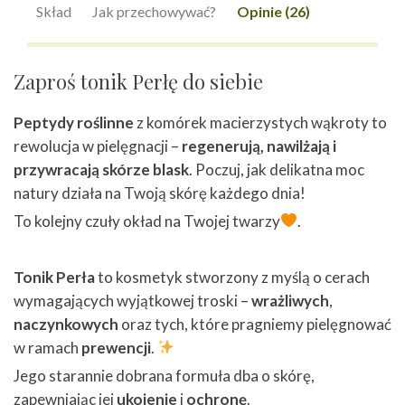
Skład
Jak przechowywać?
Opinie (26)
Zaproś tonik Perłę do siebie
Peptydy roślinne
z komórek macierzystych wąkroty to
rewolucja w pielęgnacji –
regenerują, nawilżają i
przywracają skórze blask
. Poczuj, jak delikatna moc
natury działa na Twoją skórę każdego dnia!
To kolejny czuły okład na Twojej twarzy
.
Tonik Perła
to kosmetyk stworzony z myślą o cerach
wymagających wyjątkowej troski –
wrażliwych
,
naczynkowych
oraz tych, które pragniemy pielęgnować
w ramach
prewencji
.
Jego starannie dobrana formuła dba o skórę,
zapewniając jej
ukojenie
i
ochronę
.