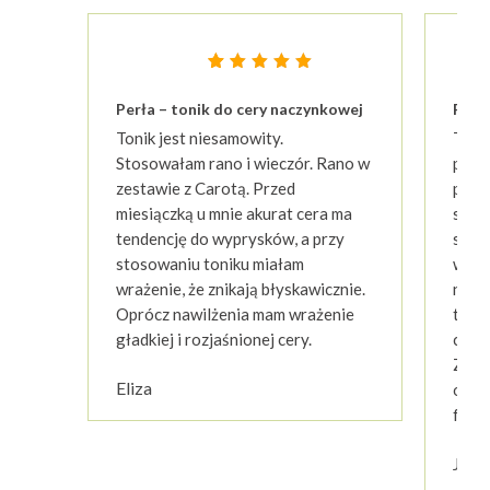
Oceniony
23
4.87
Perła – tonik do cery naczynkowej
Perł
na 5 na
podstawie
Tonik jest niesamowity.
Tonik
ocen
klientów
Stosowałam rano i wieczór. Rano w
po p
zestawie z Carotą. Przed
poczu
miesiączką u mnie akurat cera ma
sobi
tendencję do wyprysków, a przy
skórą
stosowaniu toniku miałam
wraż
wrażenie, że znikają błyskawicznie.
nacz
Oprócz nawilżenia mam wrażenie
toni
gładkiej i rozjaśnionej cery.
chłod
Zacz
Eliza
okoł
feno
Just