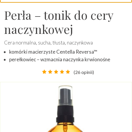
Perła – tonik do cery
naczynkowej
Cera normalna, sucha, tłusta, naczynkowa
komórki macierzyste Centella Reversa™
perełkowiec – wzmacnia naczynka krwionośne
(
26
opinii)
Oceniony
26
5.00
na
5 na
podstawie
ocen
klientów