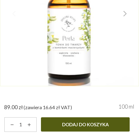
100 ml
89.00
zł
(zawiera
16.64
zł
VAT)
ilość
DODAJ DO KOSZYKA
Perła
-