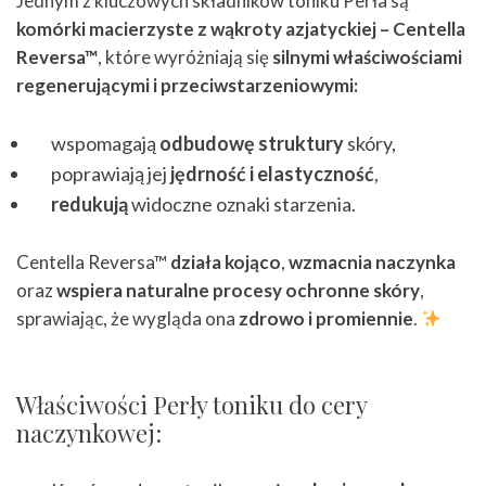
Jednym z kluczowych składników toniku Perła są
komórki macierzyste z wąkroty azjatyckiej – Centella
Reversa™
, które wyróżniają się
silnymi właściwościami
regenerującymi i przeciwstarzeniowymi:
wspomagają
odbudowę struktury
skóry,
poprawiają jej
jędrność i elastyczność
,
redukują
widoczne oznaki starzenia.
Centella Reversa™
działa kojąco
,
wzmacnia naczynka
oraz
wspiera naturalne procesy ochronne skóry
,
sprawiając, że wygląda ona
zdrowo i promiennie
.
Właściwości Perły toniku do cery
naczynkowej: