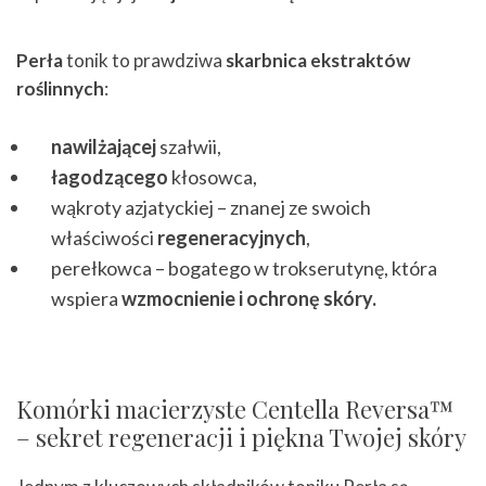
Perła
tonik to prawdziwa
skarbnica ekstraktów
roślinnych
:
nawilżającej
szałwii,
łagodzącego
kłosowca,
wąkroty azjatyckiej – znanej ze swoich
właściwości
regeneracyjnych
,
perełkowca – bogatego w trokserutynę, która
wspiera
wzmocnienie i ochronę skóry.
Komórki macierzyste Centella Reversa™
– sekret regeneracji i piękna Twojej skóry