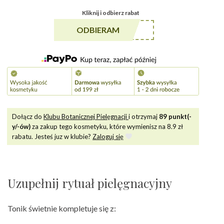
tonik
Kliknij i odbierz rabat
do
cery
******A5
ODBIERAM
naczynkowej
Dołącz do
Klubu Botanicznej Pielęgnacji
i otrzymaj
89
punkt(-
y/-ów)
za zakup tego kosmetyku, które wymienisz na
8.9
zł
rabatu. Jesteś juz w klubie?
Zaloguj się
Uzupełnij rytuał pielęgnacyjny
Tonik świetnie kompletuje się z: