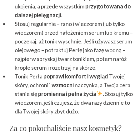
ukojenia, a przede wszystkim
przygotowana do
dalszej pielęgnacji
.
Stosuj regularnie – rano i wieczorem (lub tylko
wieczorem) przed nałożeniem serum lub kremu –
poczekaj, aż tonik wyschnie. Jeśli używasz serum
olejowego – potraktuj Perłę jako fazę wodną –
najpierw spryskaj twarz tonikiem, potem nałóż
krople serum i rozetrzyj na skórze.
Tonik Perła
poprawi komfort i wygląd
Twojej
skóry, ochroni i
wzmocni
naczynka, a Twoja cera
stanie się
promienna i pełna życia
. Stosuj tylko
wieczorem, jeśli czujesz, że dwa razy dziennie to
dla Twojej skóry zbyt dużo.
Za co pokochaliście nasz kosmetyk?