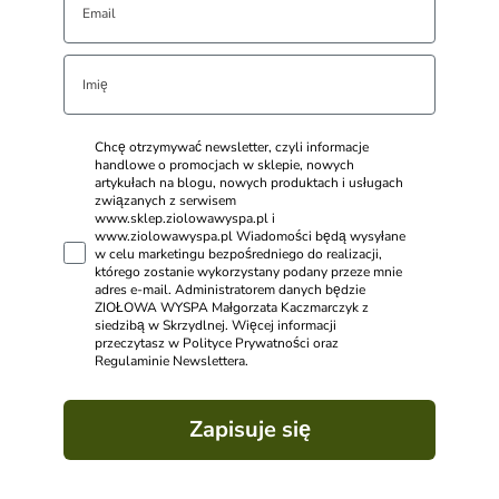
Chcę otrzymywać newsletter, czyli informacje
handlowe o promocjach w sklepie, nowych
artykułach na blogu, nowych produktach i usługach
związanych z serwisem
www.sklep.ziolowawyspa.pl i
www.ziolowawyspa.pl Wiadomości będą wysyłane
w celu marketingu bezpośredniego do realizacji,
którego zostanie wykorzystany podany przeze mnie
adres e-mail. Administratorem danych będzie
ZIOŁOWA WYSPA Małgorzata Kaczmarczyk z
siedzibą w Skrzydlnej. Więcej informacji
przeczytasz w Polityce Prywatności oraz
Regulaminie Newslettera.
Zapisuje się