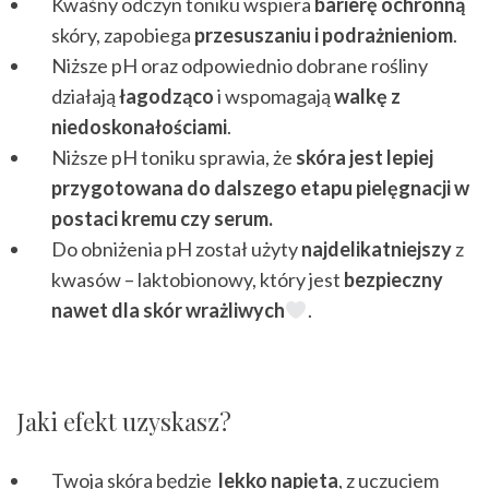
Kwaśny odczyn toniku wspiera
barierę ochronną
skóry, zapobiega
przesuszaniu i podrażnieniom
.
Niższe pH oraz odpowiednio dobrane rośliny
działają
łagodząco
i wspomagają
walkę z
niedoskonałościami
.
Niższe pH toniku sprawia, że
skóra jest lepiej
przygotowana do dalszego etapu pielęgnacji w
postaci kremu czy serum.
Do obniżenia pH został użyty
najdelikatniejszy
z
kwasów – laktobionowy, który jest
bezpieczny
nawet dla skór wrażliwych
.
Jaki efekt uzyskasz?
Twoja skóra będzie
lekko napięta
, z uczuciem