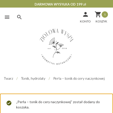
DARMOWA WYSYŁKA OD 199 zł


1
Skip
to
KONTO
content
Twarz
/
Tonik, hydrolaty
/
Perła – tonik do cery naczynkowej
„Perła – tonik do cery naczynkowej” został dodany do
koszyka.