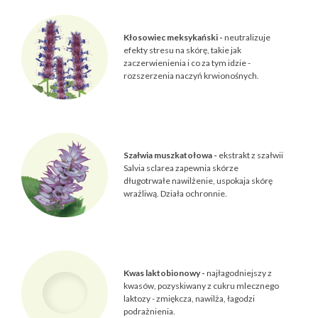
Kłosowiec meksykański -
neutralizuje
efekty stresu na skórę, takie jak
zaczerwienienia i co za tym idzie -
rozszerzenia naczyń krwionośnych.
Szałwia muszkatołowa -
ekstrakt z szałwii
Salvia sclarea zapewnia skórze
długotrwałe nawilżenie, uspokaja skórę
wrażliwą. Działa ochronnie.
Kwas laktobionowy -
najłagodniejszy z
kwasów, pozyskiwany z cukru mlecznego
laktozy - zmiękcza, nawilża, łagodzi
podrażnienia.