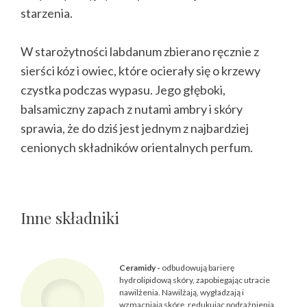
starzenia.
W starożytności labdanum zbierano ręcznie z
sierści kóz i owiec, które ocierały się o krzewy
czystka podczas wypasu. Jego głęboki,
balsamiczny zapach z nutami ambry i skóry
sprawia, że do dziś jest jednym z najbardziej
cenionych składników orientalnych perfum.
Inne składniki
Ceramidy -
odbudowują barierę
hydrolipidową skóry, zapobiegając utracie
nawilżenia. Nawilżają, wygładzają i
wzmacniają skórę, redukując podrażnienia.