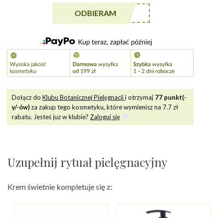
rąk
******A5
ODBIERAM
z
ceramidami
Dołącz do
Klubu Botanicznej Pielęgnacji
i otrzymaj
77
punkt(-
y/-ów)
za zakup tego kosmetyku, które wymienisz na
7.7
zł
rabatu. Jesteś juz w klubie?
Zaloguj się
Uzupełnij rytuał pielęgnacyjny
Krem świetnie kompletuje się z: