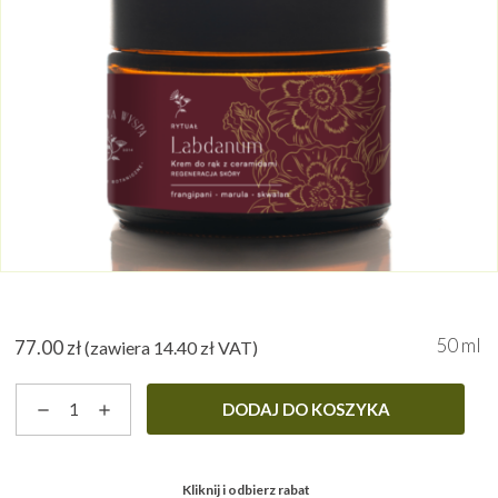
50 ml
77.00
zł
(zawiera
14.40
zł
VAT)
ilość
DODAJ DO KOSZYKA
Labdanum
-
krem
Kliknij i odbierz rabat
do