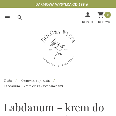
DARMOWA WYSYŁKA OD 199 zł


0
Skip
to
KONTO
content
Ciało
/
Kremy do rąk, stóp
/
Labdanum – krem do rąk z ceramidami
Labdanum – krem do