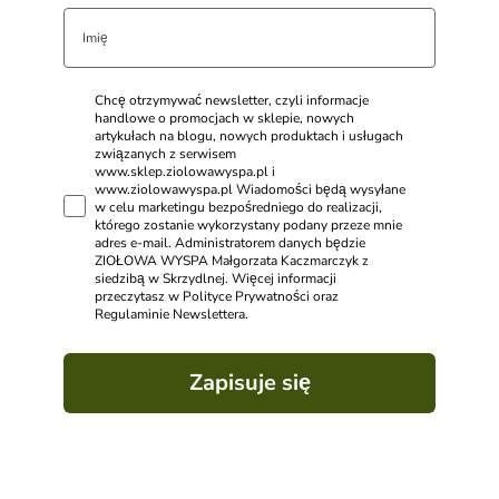
Chcę otrzymywać newsletter, czyli informacje
handlowe o promocjach w sklepie, nowych
artykułach na blogu, nowych produktach i usługach
związanych z serwisem
www.sklep.ziolowawyspa.pl i
www.ziolowawyspa.pl Wiadomości będą wysyłane
w celu marketingu bezpośredniego do realizacji,
którego zostanie wykorzystany podany przeze mnie
adres e-mail. Administratorem danych będzie
ZIOŁOWA WYSPA Małgorzata Kaczmarczyk z
siedzibą w Skrzydlnej. Więcej informacji
przeczytasz w Polityce Prywatności oraz
Regulaminie Newslettera.
Zapisuje się