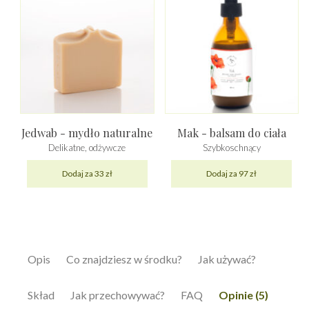
Jedwab - mydło naturalne
Mak - balsam do ciała
Delikatne, odżywcze
Szybkoschnący
Dodaj za 33 zł
Dodaj za 97 zł
Opis
Co znajdziesz w środku?
Jak używać?
Skład
Jak przechowywać?
FAQ
Opinie (5)