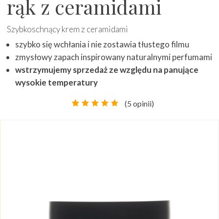
rąk z ceramidami
Szybkoschnący krem z ceramidami
szybko się wchłania i nie zostawia tłustego filmu
zmysłowy zapach inspirowany naturalnymi perfumami
wstrzymujemy sprzedaż ze względu na panujące
wysokie temperatury
(
5
opinii)
Oceniony
5
5.00
na
5 na
podstawie
ocen
klientów