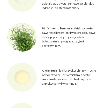
Działają przeciwstarzeniowo, wspierając
jędrność i elastyczność skóry.
Bioferment z bambusa -
dzięki wysokiej
zawartości krzemionki wspiera odbudowę
skóry, poprawiając jej sprężystość,
jednocześnie ją wygładzając, jest
postbiotykiem.
Olej marula -
lekki, szybkoschnący, mocno
odżywczy olej. Jest wyciskany z pestek
owoców drzewa marula. Jest bogaty w
antyoksydanty i witaminę E.