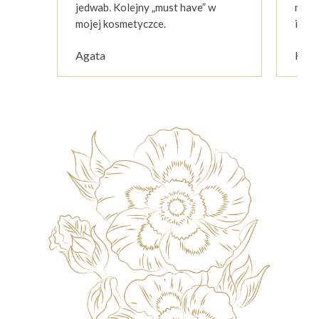
jedwab. Kolejny „must have” w
nie o
mojej kosmetyczce.
i prz
Agata
Korn