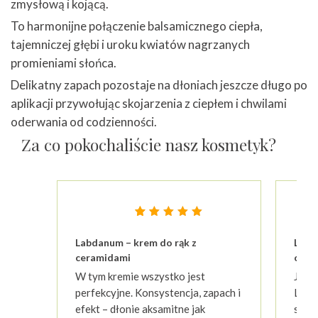
zmysłową i kojącą.
To harmonijne połączenie balsamicznego ciepła,
tajemniczej głębi i uroku kwiatów nagrzanych
promieniami słońca.
Delikatny zapach pozostaje na dłoniach jeszcze długo po
aplikacji przywołując skojarzenia z ciepłem i chwilami
oderwania od codzienności.
Za co pokochaliście nasz kosmetyk?
Oceniony
23
4.87
Labdanum – krem do rąk z
Labd
na 5 na
podstawie
ceramidami
cera
ocen
W tym kremie wszystko jest
Jest
klientów
perfekcyjne. Konsystencja, zapach i
Labd
efekt – dłonie aksamitne jak
skórę