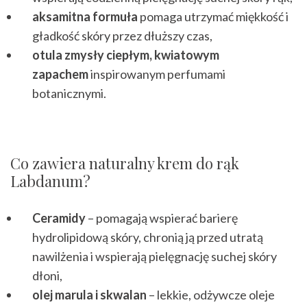
aksamitna formuła
pomaga utrzymać miękkość i
gładkość skóry przez dłuższy czas,
otula zmysły ciepłym, kwiatowym
zapachem
inspirowanym perfumami
botanicznymi.
Co zawiera naturalny krem do rąk
Labdanum?
Ceramidy
– pomagają wspierać barierę
hydrolipidową skóry, chronią ją przed utratą
nawilżenia i wspierają pielęgnację suchej skóry
dłoni,
olej marula i skwalan
– lekkie, odżywcze oleje