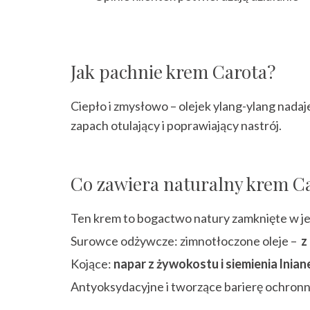
⠀⠀
Jak pachnie krem Carota?
Ciepło i zmysłowo – olejek ylang-ylang nada
zapach otulający i poprawiający nastrój.
Co zawiera naturalny krem C
Ten krem to bogactwo natury zamknięte w jedn
Surowce odżywcze: zimnotłoczone oleje –
z
Kojące:
napar z żywokostu i siemienia lnia
Antyoksydacyjne i tworzące barierę ochronn