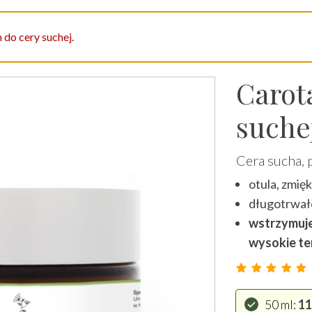
 do cery suchej.
Carot
suche
Cera sucha, 
otula, zmię
długotrwał
wstrzymuje
wysokie t
Ocenion
67
50 ml
11