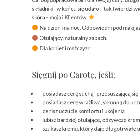
składniki i w końcu się udało – tak twierdzi 
skóra – moja i Klientów.
Na dzień i na noc. Odpowiedni pod makijaż
Otulający, naturalny zapach.
Dla kobiet i mężczyzn.
Sięgnij po Carotę, jeśli:
posiadasz cerę suchą i przesuszającą się
posiadasz cerę wrażliwą, skłonną do ucz
cenisz uczucie komfortu i ukojenia
lubisz bardziej otulające, odżywcze kre
szukasz kremu, który daje długotrwałe u