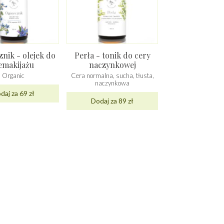
nik - olejek do
Perła - tonik do cery
emakijażu
naczynkowej
Organic
Cera normalna, sucha, tłusta,
naczynkowa
daj za 69 zł
Dodaj za 89 zł