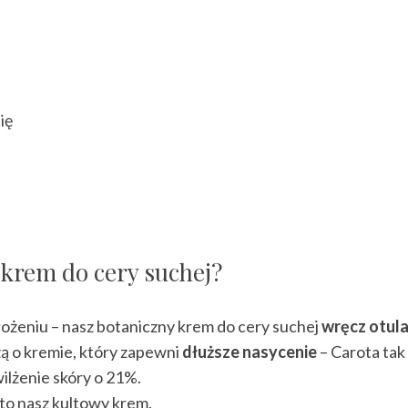
ię
c krem do cery suchej?
ożeniu – nasz botaniczny krem do cery suchej
wręcz otula
ą o kremie, który zapewni
dłuższe nasycenie
– Carota tak 
ilżenie skóry o 21%.
 to nasz kultowy krem.