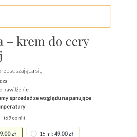
a – krem do cery
j
przesuszająca się
kcza
e nawilżenie
my sprzedaż ze względu na panujące
emperatury
(
69
opinii)
y
4.96
na 5 na podstawie
ocen klien
9.00
zł
15 ml
49.00
zł