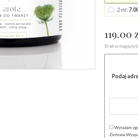
2 ml
7.0
119.00
z
Brak w magazyn
Podaj adr
Wyrażam zgo
Ziołowa Wyspa