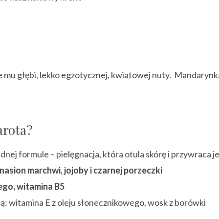
je mu głębi, lekko egzotycznej, kwiatowej nuty. Mandary
arota?
ej formule – pielęgnacja, która otula skórę i przywraca je
 nasion marchwi, jojoby i czarnej porzeczki
nego, witamina
B5
ą: witamina E z oleju słonecznikowego, wosk z borówki