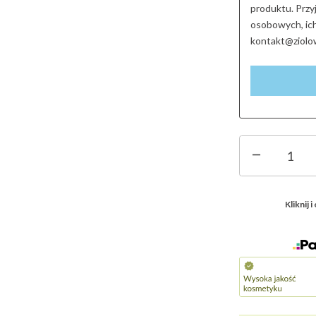
produktu. Prz
osobowych, ich
kontakt@ziolo
ilość
Carota
-
krem
Kliknij 
do
cery
suchej