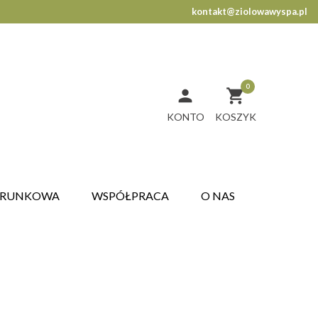
kontakt@ziolowawyspa.pl
0


KONTO
ARUNKOWA
WSPÓŁPRACA
O NAS