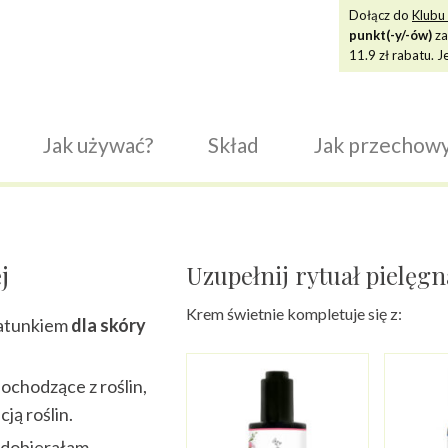
Dołącz do
Klubu 
punkt(-y/-ów)
za
11.9
zł rabatu. J
Jak używać?
Skład
Jak przechow
j
Uzupełnij rytuał pielęg
Krem świetnie kompletuje się z:
ratunkiem
dla skóry
pochodzące z roślin,
ją roślin.
 dobierałam