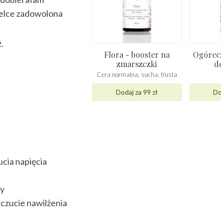
wielce zadowolona
.
Flora - booster na
Ogórecz
zmarszczki
d
Cera normalna, sucha, tłusta
Dodaj za 99 zł
Do
ucia napięcia
my
czucie nawilżenia