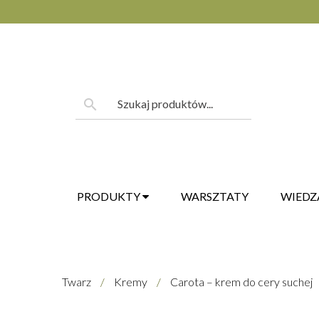
Skip
to
content
Szukaj:
search
PRODUKTY
WARSZTATY
WIEDZ
Twarz
/
Kremy
/
Carota – krem do cery suchej