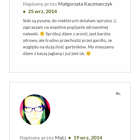
Napisany przez
Małgorzata Kaczmarczyk
25 wrz, 2014
Soki są pyszne, do niektórych dolałam spirytus ;),
zapraszam na wspólne popijanie zdrowotnej
nalewki.
Spróbuj dżem z aronii, jest bardzo
zdrowy, ale trudno przechodzi przez gardło, ze
względu na dużą ilość garbników. My mieszamy
dżem z kaszą jaglaną i już jest ok.
reply
Napisany przez
MaLi
19 wrz, 2014