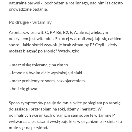
naturalne barwniki pochodzenia roślinnego, nad nimi są często
prowadzone badania.
Po drugie - witaminy
Aronia zawiera wit. C, PP, B6, B2, E, A, ale największym
odkryciem jest witamina P, której w aronii znajduje się całkiem
sporo. Jakie skutki wywołuje brak witaminy P? Czyli - kiedy
możesz biegnąć po aronię? Wtedy, gdy:
masz niską tolerancję na zimno
łatwo na twoim ciele wyskakują siniaki
masz problemy ze snem, rozkojarzeniem
boli cię głowa
Sporo symptomów pasuje do mnie, więc pobiegłam po aronię
do sąsiada i przerabiam na soki, dżemy i herbatę. W
normalnych warunkach organizm sam sobie tę witaminę P
wytwarza, ale czasami występuje kiks w organizmie i - siniaki u
mnie są - na przykład.