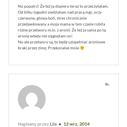
No popatrz! Że też ja dopiero teraz to przeczytałam.
Od kilku tygodni siedziałam nad pracą mgr, oczy
czerwone, głowa boli, stres chronicznie
przedawkowany a moja mama w tym czasie robiła
różne przetwory m.in. z aronii. Że też ja sama po tą
aronię wtedy nie sięgnęłam no!
No ale przetwory są, to będę uzupełniać aroniowe
braki przez zimę. Przekonałaś mnie
reply
Napisany przez
Lila
12 wrz, 2014