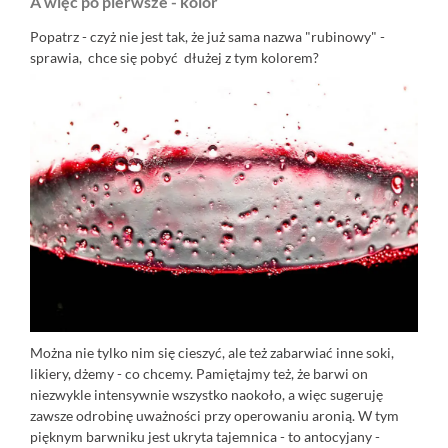
A więc po pierwsze - kolor
Popatrz - czyż nie jest tak, że już sama nazwa "rubinowy" -
sprawia, chce się pobyć dłużej z tym kolorem?
Można nie tylko nim się cieszyć, ale też zabarwiać inne soki,
likiery, dżemy - co chcemy. Pamiętajmy też, że barwi on
niezwykle intensywnie wszystko naokoło, a więc sugeruję
zawsze odrobinę uważności przy operowaniu aronią. W tym
pięknym barwniku jest ukryta tajemnica - to antocyjany -