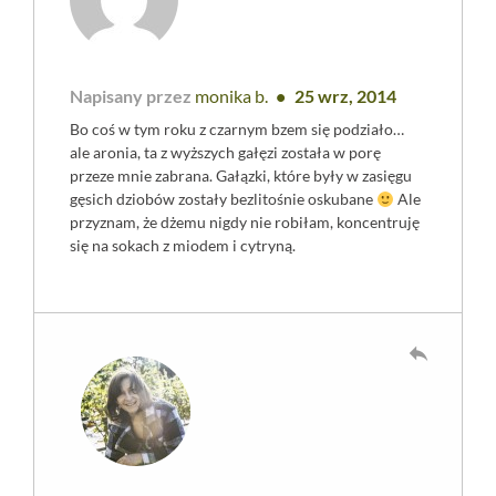
Napisany przez
monika b.
25 wrz, 2014
Bo coś w tym roku z czarnym bzem się podziało…
ale aronia, ta z wyższych gałęzi została w porę
przeze mnie zabrana. Gałązki, które były w zasięgu
gęsich dziobów zostały bezlitośnie oskubane
Ale
przyznam, że dżemu nigdy nie robiłam, koncentruję
się na sokach z miodem i cytryną.
reply