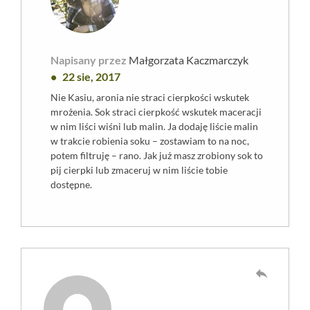
Napisany przez
Małgorzata Kaczmarczyk
22 sie, 2017
Nie Kasiu, aronia nie straci cierpkości wskutek
mrożenia. Sok straci cierpkość wskutek maceracji
w nim liści wiśni lub malin. Ja dodaję liście malin
w trakcie robienia soku – zostawiam to na noc,
potem filtruję – rano. Jak już masz zrobiony sok to
pij cierpki lub zmaceruj w nim liście tobie
dostępne.
reply