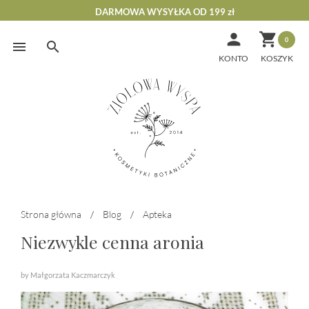
DARMOWA WYSYŁKA OD 199 zł


0
Skip
to
KONTO
content
Strona główna
/
Blog
/
Apteka
Niezwykle cenna aronia
by Małgorzata Kaczmarczyk