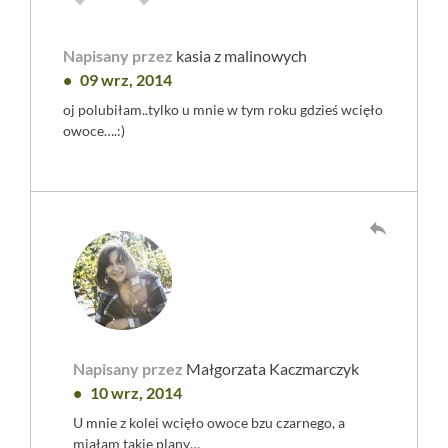
Napisany przez
kasia z malinowych
09 wrz, 2014
oj polubiłam..tylko u mnie w tym roku gdzieś wcięło
owoce….:)
reply
Napisany przez
Małgorzata Kaczmarczyk
10 wrz, 2014
U mnie z kolei wcięło owoce bzu czarnego, a
miałam takie plany…