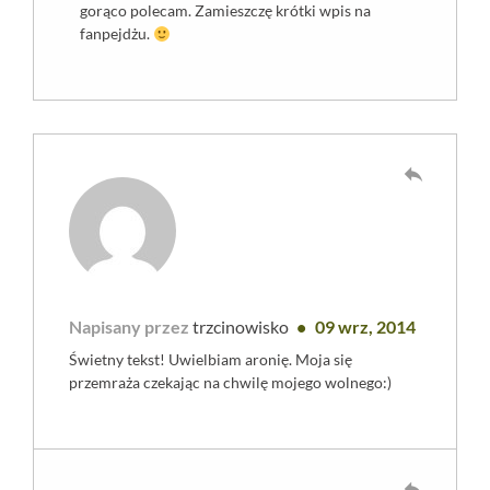
gorąco polecam. Zamieszczę krótki wpis na
fanpejdżu.
reply
Napisany przez
trzcinowisko
09 wrz, 2014
Świetny tekst! Uwielbiam aronię. Moja się
przemraża czekając na chwilę mojego wolnego:)
reply