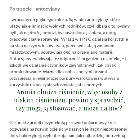
Po trzecie - antocyjany
I wracamy do pięknego koloru. Są w nim antocyjany, które
ułatwiają eliminację wolnych rodników, czyli dbają o to, byśmy
byli jak najdłużej młodzi, by nasza skóra jaśniała, a mózg
pracował ciągle sprawnie. Wraz z wit P i C działają korzystnie
na stan naczyń włosowatych, przeciwdziałają zmianom
miażdżycowym, poprawiają ogólną przemianę materii.
Antocyjany zwiększają też odporność organizmu na infekcje i
szkodliwe działanie czynników zewnętrznych, takich jak
promieniowanie. Ważne dla osób z chorymi oczami -
przyspieszają regenerację purpury wzrokowej i wpływają
korzystnie na naczynia włosowate gałek ocznych.
Aronia obniża ciśnienie, więc osoby z
niskim ciśnieniem powinny sprawdzić,
czy mogą ją stosować, a może na noc?
Garbniki z aronii dezynfekują przewód pokarmowy i nie
pozwalają na rozwinięcie się w naszych jelitach niepotrzebnej
flory bakteryjnej, czyli oferują nam jak najbardziej potrzebną