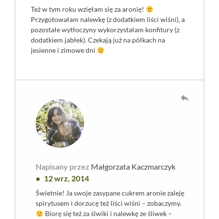
Też w tym roku wzięłam się za aronię!
Przygotowałam nalewkę (z dodatkiem liści wiśni), a
pozostałe wytłoczyny wykorzystałam konfitury (z
dodatkiem jabłek). Czekają już na półkach na
jesienne i zimowe dni
reply
Napisany przez
Małgorzata Kaczmarczyk
12 wrz, 2014
Świetnie! Ja swoje zasypane cukrem aronie zaleję
spirytusem i dorzucę też liści wiśni – zobaczymy.
Biorę się też za ślwiki i nalewkę ze śliwek –