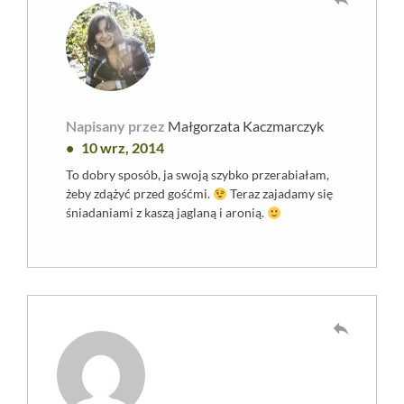
Napisany przez
Małgorzata Kaczmarczyk
10 wrz, 2014
To dobry sposób, ja swoją szybko przerabiałam,
żeby zdążyć przed gośćmi.
Teraz zajadamy się
śniadaniami z kaszą jaglaną i aronią.
reply