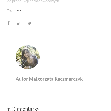
do propdukcji herbat owocowych
Tagi:
aronia
Facebook
LinkedIn
Pinterest
Autor Małgorzata Kaczmarczyk
11 Komentarzy