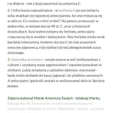
i w efekcie - sok z dużą zawartością witaminą C.
I informacja najważniejsza - w
wytłokach
po wyciśnięciu
soku znajduje się najwięcej antocyjanów, bo one mieszczą się
w skórce. Co można z nimi zrobić? Na pewno przesuszyć w
piekarniku, w temperaturze 40 st. C, przy uchylonych
drzwiczkach. Susz wykorzystamy do herbaty, antocyjany
rozpuszczą się w wodzie i dadzą kolor. Aby herbata miała smak
bardziej intensywny, możemy dorzucić do niej suszonych
owoców pigwowca, róży dzikiej lub też jakiegokolwiek suszu
ziołowego.
Galaretka aroniowa
- umyte owoce aronii zmiksowałam z
cukrem i uzyskaną masę zagotowałam i zapasteryzowałam w
słoikach. Lubię śniadania z udziałem dżemów, marmolad -
będę miała dodatek do kaszy jaglanej i do płatków owsianych.
A antocyjany i garbniki zostały w zmiksowanej skórce. Sprytna
jestem.
Zdjęcia wykonał Marek Antoniusz Święch - dziękuję Marku.
Bibiografia:
W. Jaroniewski: Aronia czarnoowocowa w
lecznictwie i dietetyce
A. Fronc: Pigwowiec i aronia - surowce