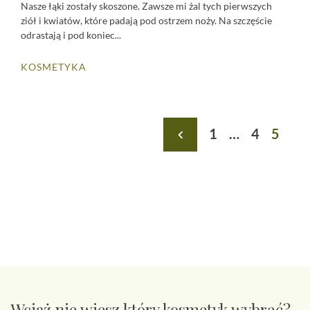
Nasze łąki zostały skoszone. Zawsze mi żal tych pierwszych
ziół i kwiatów, które padają pod ostrzem noży. Na szczęście
odrastają i pod koniec...
KOSMETYKA
Stronicowanie
1
…
4
5
navigate_before
wpisów
Wciąż nie wiesz który kosmetyk wybrać?