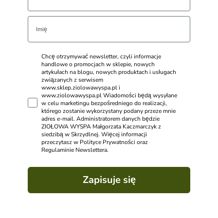
Chcę otrzymywać newsletter, czyli informacje
handlowe o promocjach w sklepie, nowych
artykułach na blogu, nowych produktach i usługach
związanych z serwisem
www.sklep.ziolowawyspa.pl i
www.ziolowawyspa.pl Wiadomości będą wysyłane
w celu marketingu bezpośredniego do realizacji,
którego zostanie wykorzystany podany przeze mnie
adres e-mail. Administratorem danych będzie
ZIOŁOWA WYSPA Małgorzata Kaczmarczyk z
siedzibą w Skrzydlnej. Więcej informacji
przeczytasz w Polityce Prywatności oraz
Regulaminie Newslettera.
Zapisuje się