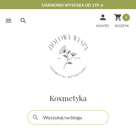
DARMOWA WYSYŁKA OD 199 zł


0
Skip
to
KONTO
content
Kosmetyka
search