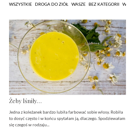
WSZYSTKIE
DROGA DO ZIÓŁ
WASZE
BEZ KATEGORII
WARS
Żeby lśniły…
Jedna z koleżanek bardzo lubiła farbować sobie włosy. Robiła
to dosyć często i w końcu spytałam ją, dlaczego. Spodziewałam
się czegoś w rodzaju...