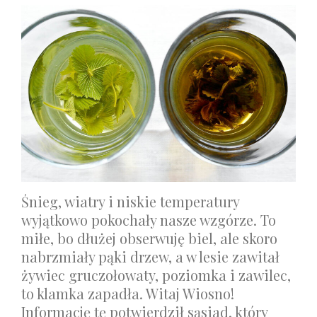
Śnieg, wiatry i niskie temperatury
wyjątkowo pokochały nasze wzgórze. To
miłe, bo dłużej obserwuję biel, ale skoro
nabrzmiały pąki drzew, a w lesie zawitał
żywiec gruczołowaty, poziomka i zawilec,
to klamka zapadła. Witaj Wiosno!
Informację tę potwierdził sąsiad, który