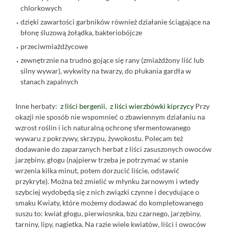
chlorkowych
dzięki zawartości garbników również działanie ściągające na
błonę śluzową żołądka, bakteriobójcze
przeciwmiażdżycowe
zewnętrznie na trudno gojące się rany (zmiażdżony liść lub
silny wywar), wykwity na twarzy, do płukania gardła w
stanach zapalnych
Inne herbaty:
z liści bergenii
,
z liści wierzbówki kiprzycy
Przy
okazji nie sposób nie wspomnieć o zbawiennym działaniu na
wzrost roślin i ich naturalną ochronę sfermentowanego
wywaru z pokrzywy, skrzypu, żywokostu. Polecam też
dodawanie do zaparzanych herbat z liści zasuszonych owoców
jarzębiny, głogu (najpierw trzeba je potrzymać w stanie
wrzenia kilka minut, potem dorzucić liście, odstawić
przykryte). Można też zmielić w młynku żarnowym i wtedy
szybciej wydobędą się z nich związki czynne i decydujące o
smaku Kwiaty, które możemy dodawać do kompletowanego
suszu to: kwiat głogu, pierwiosnka, bzu czarnego, jarzębiny,
tarniny, lipy, nagietka. Na razie wiele kwiatów, liści i owoców