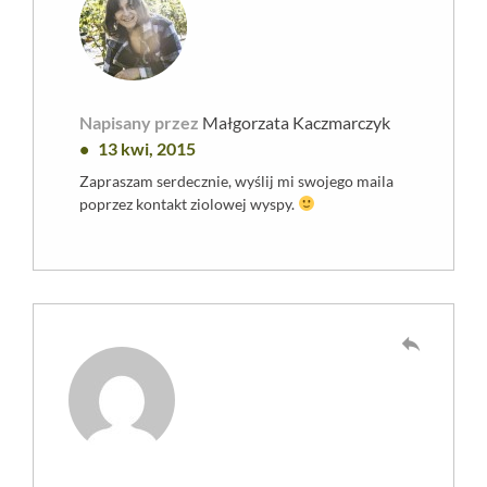
Napisany przez
Małgorzata Kaczmarczyk
13 kwi, 2015
Zapraszam serdecznie, wyślij mi swojego maila
poprzez kontakt ziolowej wyspy.
reply