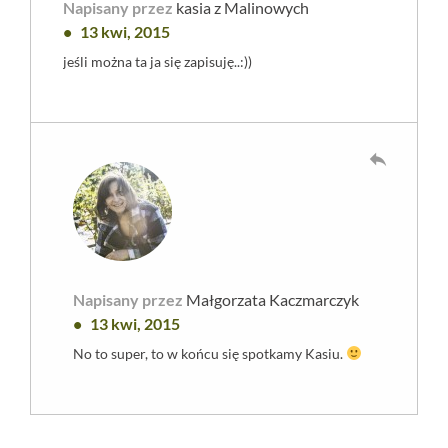
Napisany przez
kasia z Malinowych
13 kwi, 2015
jeśli można ta ja się zapisuję..:))
reply
Napisany przez
Małgorzata Kaczmarczyk
13 kwi, 2015
No to super, to w końcu się spotkamy Kasiu.