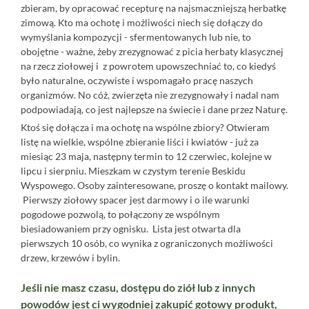
zbieram, by opracować recepturę na najsmaczniejszą herbatkę
zimową. Kto ma ochotę i możliwości niech się dołączy do
wymyślania kompozycji - sfermentowanych lub nie, to
obojętne - ważne, żeby zrezygnować z picia herbaty klasycznej
na rzecz ziołowej i z powrotem upowszechniać to, co kiedyś
było naturalne, oczywiste i wspomagało pracę naszych
organizmów. No cóż, zwierzęta nie zrezygnowały i nadal nam
podpowiadają, co jest najlepsze na świecie i dane przez Naturę.
Ktoś się dołącza i ma ochotę na wspólne zbiory? Otwieram
listę na wielkie, wspólne zbieranie liści i kwiatów - już za
miesiąc 23 maja, następny termin to 12 czerwiec, kolejne w
lipcu i sierpniu. Mieszkam w czystym terenie Beskidu
Wyspowego. Osoby zainteresowane, proszę o kontakt mailowy.
Pierwszy ziołowy spacer jest darmowy i o ile warunki
pogodowe pozwolą, to połączony ze wspólnym
biesiadowaniem przy ognisku. Lista jest otwarta dla
pierwszych 10 osób, co wynika z ograniczonych możliwości
drzew, krzewów i bylin.
Jeśli nie masz czasu, dostępu do ziół lub z innych
powodów jest ci wygodniej zakupić gotowy produkt,