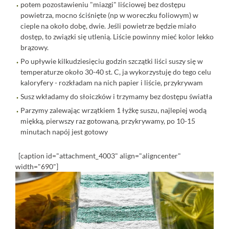
potem pozostawieniu "miazgi" liściowej bez dostępu
powietrza, mocno ściśnięte (np w woreczku foliowym) w
cieple na około dobę, dwie. Jeśli powietrze będzie miało
dostęp, to związki się utlenią. Liście powinny mieć kolor lekko
brązowy.
Po upływie kilkudziesięciu godzin szczątki liści suszy się w
temperaturze około 30-40 st. C, ja wykorzystuję do tego celu
kaloryfery - rozkładam na nich papier i liście, przykrywam
Susz wkładamy do słoiczków i trzymamy bez dostępu światła
Parzymy zalewając wrzątkiem 1 łyżkę suszu, najlepiej wodą
miękką, pierwszy raz gotowaną, przykrywamy, po 10-15
minutach napój jest gotowy
[caption id="attachment_4003" align="aligncenter"
width="690"]