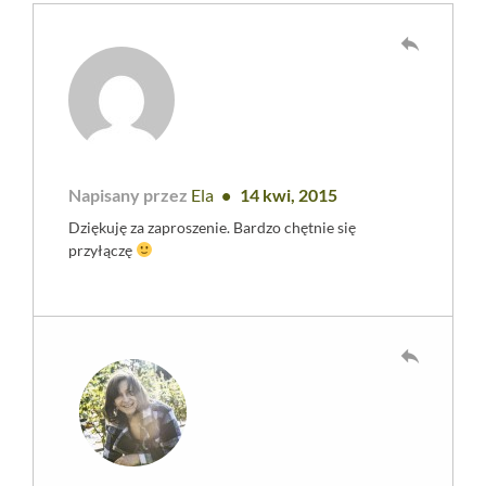
reply
Napisany przez
Ela
14 kwi, 2015
Dziękuję za zaproszenie. Bardzo chętnie się
przyłączę
reply