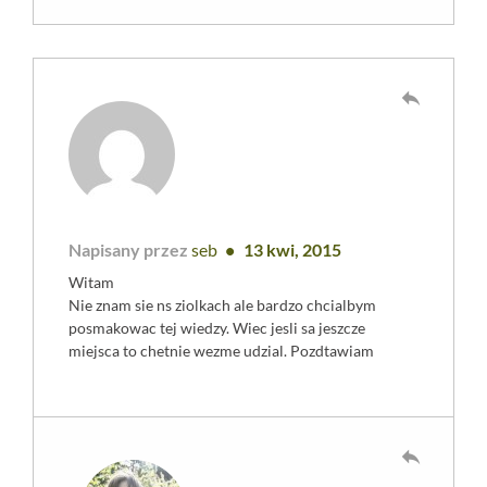
reply
Napisany przez
seb
13 kwi, 2015
Witam
Nie znam sie ns ziolkach ale bardzo chcialbym
posmakowac tej wiedzy. Wiec jesli sa jeszcze
miejsca to chetnie wezme udzial. Pozdtawiam
reply