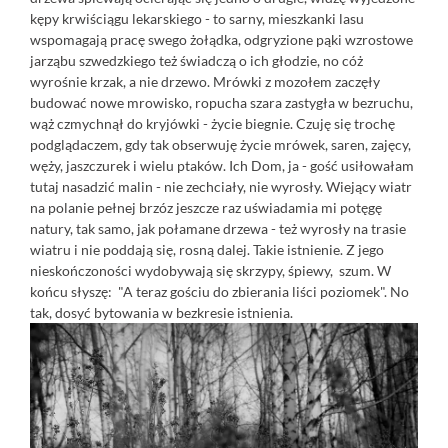
kępy krwiściągu lekarskiego - to sarny, mieszkanki lasu
wspomagają pracę swego żołądka, odgryzione pąki wzrostowe
jarząbu szwedzkiego też świadczą o ich głodzie, no cóż
wyrośnie krzak, a nie drzewo. Mrówki z mozołem zaczęły
budować nowe mrowisko, ropucha szara zastygła w bezruchu,
wąż czmychnął do kryjówki - życie biegnie. Czuję się trochę
podglądaczem, gdy tak obserwuję życie mrówek, saren, zajęcy,
węży, jaszczurek i wielu ptaków. Ich Dom, ja - gość usiłowałam
tutaj nasadzić malin - nie zechciały, nie wyrosły. Wiejący wiatr
na polanie pełnej brzóz jeszcze raz uświadamia mi potęgę
natury, tak samo, jak połamane drzewa - też wyrosły na trasie
wiatru i nie poddają się, rosną dalej. Takie istnienie. Z jego
nieskończoności wydobywają się skrzypy, śpiewy, szum. W
końcu słyszę: "A teraz gościu do zbierania liści poziomek". No
tak, dosyć bytowania w bezkresie istnienia.