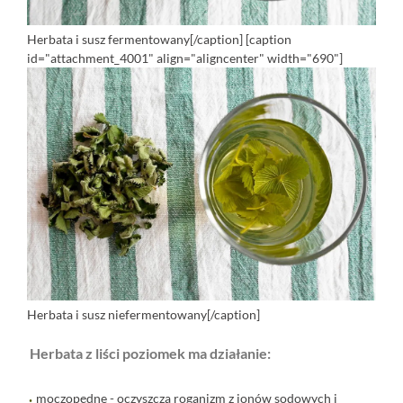
Herbata i susz fermentowany[/caption] [caption
id="attachment_4001" align="aligncenter" width="690"]
Herbata i susz niefermentowany[/caption]
Herbata z liści poziomek ma działanie:
moczopędne - oczyszcza roganizm z jonów sodowych i