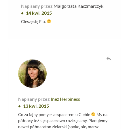
Napisany przez
Małgorzata Kaczmarczyk
14 kwi, 2015
Cieszę się Elu.
reply
Napisany przez
Inez Herbiness
13 kwi, 2015
Co za fajny pomysł ze spacerem u Ciebie
My na
północy też się spacerowo rozkręcamy. Planujemy
nawet półmaraton zielarski (spokojnie, marsz