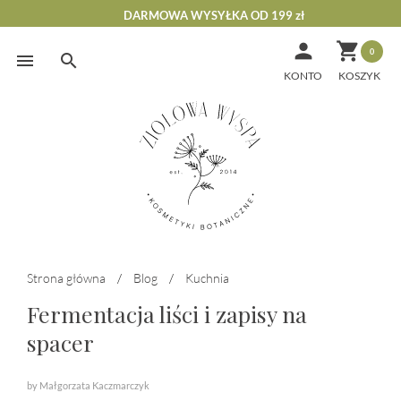
DARMOWA WYSYŁKA OD 199 zł


0
Skip
to
KONTO
content
Strona główna
/
Blog
/
Kuchnia
Fermentacja liści i zapisy na
spacer
by Małgorzata Kaczmarczyk