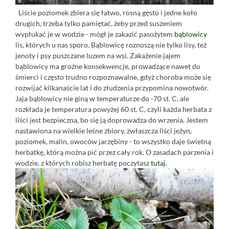
Liście poziomek zbiera się łatwo, rosną gęsto i jedne koło
drugich, trzeba tylko pamiętać, żeby przed suszeniem
wypłukać je w wodzie - mógł je zakazić pasożytem
bąblowicy
lis, których u nas sporo. Bąblowicę roznoszą nie tylko lisy, też
jenoty i psy puszczane luzem na wsi. Zakażenie jajem
bąblowicy ma groźne konsekwencje, prowadzące nawet do
śmierci i często trudno rozpoznawalne, gdyż choroba może się
rozwijać kilkanaście lat i do złudzenia przypomina nowotwór.
Jaja bąblowicy nie giną w temperaturze do -70 st. C, ale
rozkłada je temperatura powyżej 60 st. C, czyli każda herbata z
liści jest bezpieczna, bo się ją doprowadza do wrzenia. Jestem
nastawiona na wielkie leśne zbiory, zwłaszcza liści jeżyn,
poziomek, malin, owoców jarzębiny - to wszystko daje świetną
herbatkę, którą można pić przez cały rok. O zasadach parzenia i
wodzie, z których robisz herbatę poczytasz
tutaj
.