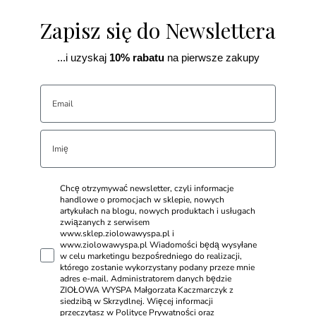
Zapisz się do Newslettera
...i uzyskaj
10% rabatu
na pierwsze zakupy
Chcę otrzymywać newsletter, czyli informacje
handlowe o promocjach w sklepie, nowych
artykułach na blogu, nowych produktach i usługach
związanych z serwisem
www.sklep.ziolowawyspa.pl i
www.ziolowawyspa.pl Wiadomości będą wysyłane
w celu marketingu bezpośredniego do realizacji,
którego zostanie wykorzystany podany przeze mnie
adres e-mail. Administratorem danych będzie
ZIOŁOWA WYSPA Małgorzata Kaczmarczyk z
siedzibą w Skrzydlnej. Więcej informacji
przeczytasz w Polityce Prywatności oraz