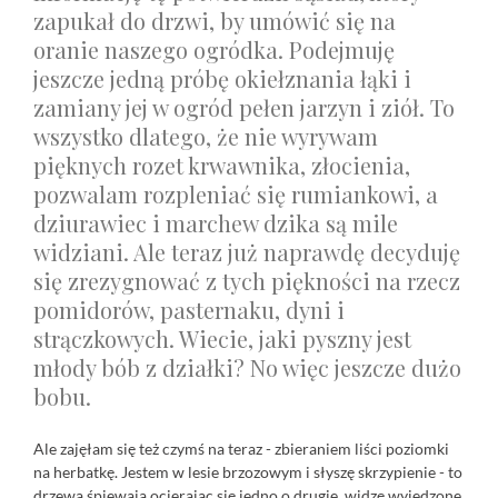
zapukał do drzwi, by umówić się na
oranie naszego ogródka. Podejmuję
jeszcze jedną próbę okiełznania łąki i
zamiany jej w ogród pełen jarzyn i ziół. To
wszystko dlatego, że nie wyrywam
pięknych rozet krwawnika, złocienia,
pozwalam rozpleniać się rumiankowi, a
dziurawiec i marchew dzika są mile
widziani. Ale teraz już naprawdę decyduję
się zrezygnować z tych piękności na rzecz
pomidorów, pasternaku, dyni i
strączkowych. Wiecie, jaki pyszny jest
młody bób z działki? No więc jeszcze dużo
bobu.
Ale zajęłam się też czymś na teraz - zbieraniem liści poziomki
na herbatkę. Jestem w lesie brzozowym i słyszę skrzypienie - to
drzewa śpiewają ocierając się jedno o drugie, widzę wyjedzone