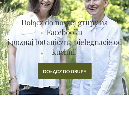
Dołącz do naszej grupy na
Facebooku
i poznaj botaniczną pielęgnację od
kuchni!
DOŁĄCZ DO GRUPY