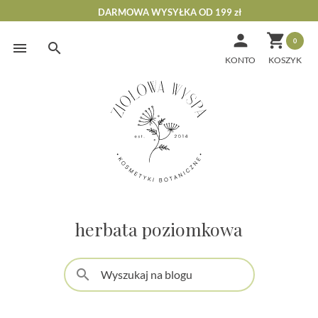
DARMOWA WYSYŁKA OD 199 zł


0
Skip
to
KONTO
content
herbata poziomkowa
search