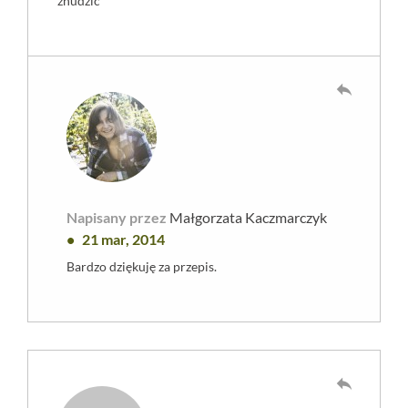
znudzić
reply
Napisany przez
Małgorzata Kaczmarczyk
21 mar, 2014
Bardzo dziękuję za przepis.
reply