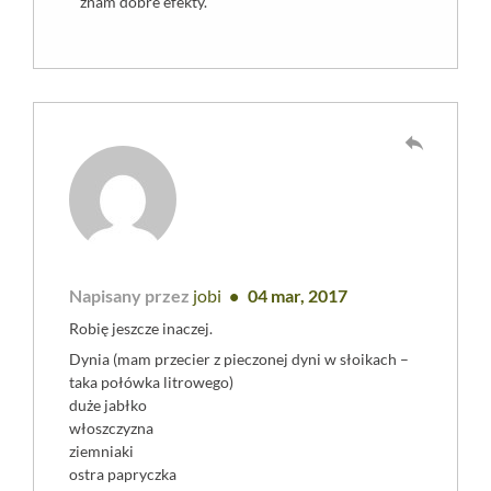
znam dobre efekty.
reply
Napisany przez
jobi
04 mar, 2017
Robię jeszcze inaczej.
Dynia (mam przecier z pieczonej dyni w słoikach –
taka połówka litrowego)
duże jabłko
włoszczyzna
ziemniaki
ostra papryczka