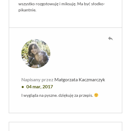
wszystko rozgotowuję i miksuję. Ma być słodko-
pikantnie.
reply
Napisany przez
Małgorzata Kaczmarczyk
04 mar, 2017
I wygląda na pyszne. dziękuję za przepis.