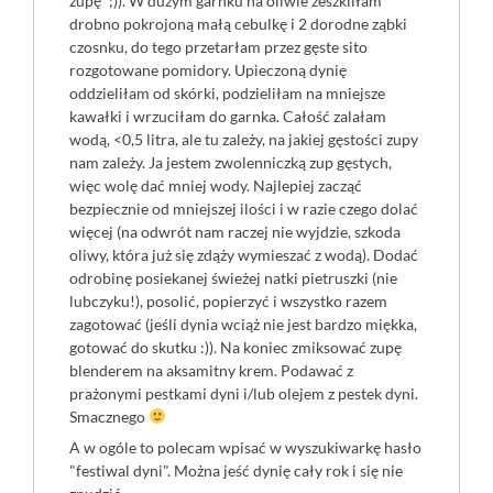
zupę” ;)). W dużym garnku na oliwie zeszkliłam
drobno pokrojoną małą cebulkę i 2 dorodne ząbki
czosnku, do tego przetarłam przez gęste sito
rozgotowane pomidory. Upieczoną dynię
oddzieliłam od skórki, podzieliłam na mniejsze
kawałki i wrzuciłam do garnka. Całość zalałam
wodą, <0,5 litra, ale tu zależy, na jakiej gęstości zupy
nam zależy. Ja jestem zwolenniczką zup gęstych,
więc wolę dać mniej wody. Najlepiej zacząć
bezpiecznie od mniejszej ilości i w razie czego dolać
więcej (na odwrót nam raczej nie wyjdzie, szkoda
oliwy, która już się zdąży wymieszać z wodą). Dodać
odrobinę posiekanej świeżej natki pietruszki (nie
lubczyku!), posolić, popierzyć i wszystko razem
zagotować (jeśli dynia wciąż nie jest bardzo miękka,
gotować do skutku :)). Na koniec zmiksować zupę
blenderem na aksamitny krem. Podawać z
prażonymi pestkami dyni i/lub olejem z pestek dyni.
Smacznego
A w ogóle to polecam wpisać w wyszukiwarkę hasło
"festiwal dyni". Można jeść dynię cały rok i się nie