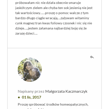
próbowałam nic nie działa obecnie smaruje
jaskółczym zielem ale chyba ten sok jesienią nie jest
tak wartościowy……proszę o pomoc walcze z tym
bardzo długo ciągle wracają….zażywam witaminy
cynk magnez tran kwas foliowy czosnek i nic się nie
dzieje…..jestem załamana najbardziej boję się że
zarazę dzieci….
reply
Napisany przez
Małgorzata Kaczmarczyk
01 lis, 2017
Proszę spróbować środków homeopatycznych,