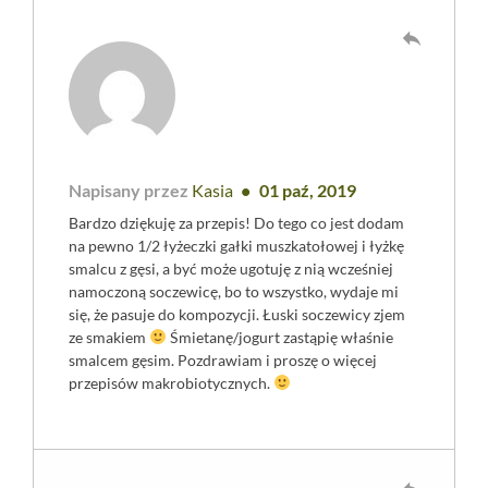
reply
Napisany przez
Kasia
01 paź, 2019
Bardzo dziękuję za przepis! Do tego co jest dodam
na pewno 1/2 łyżeczki gałki muszkatołowej i łyżkę
smalcu z gęsi, a być może ugotuję z nią wcześniej
namoczoną soczewicę, bo to wszystko, wydaje mi
się, że pasuje do kompozycji. Łuski soczewicy zjem
ze smakiem
Śmietanę/jogurt zastąpię właśnie
smalcem gęsim. Pozdrawiam i proszę o więcej
przepisów makrobiotycznych.