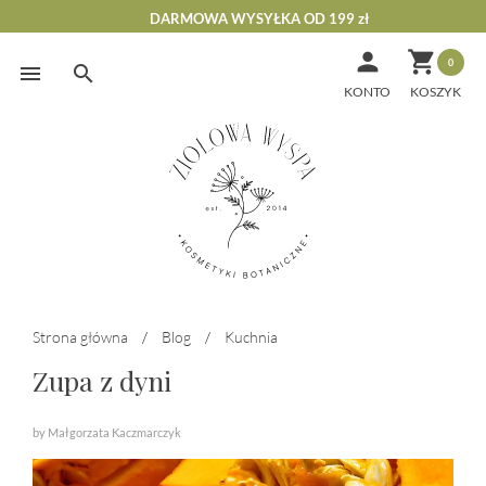
DARMOWA WYSYŁKA OD 199 zł


0
Skip
to
KONTO
content
Strona główna
/
Blog
/
Kuchnia
Zupa z dyni
by Małgorzata Kaczmarczyk