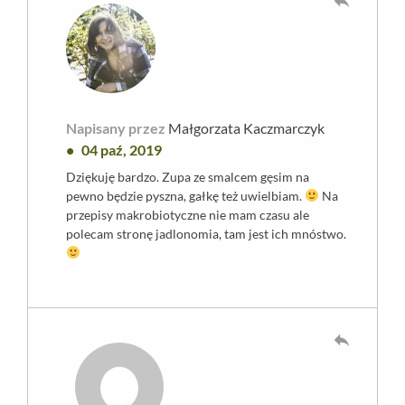
reply
Napisany przez
Małgorzata Kaczmarczyk
04 paź, 2019
Dziękuję bardzo. Zupa ze smalcem gęsim na
pewno będzie pyszna, gałkę też uwielbiam.
Na
przepisy makrobiotyczne nie mam czasu ale
polecam stronę jadlonomia, tam jest ich mnóstwo.
reply