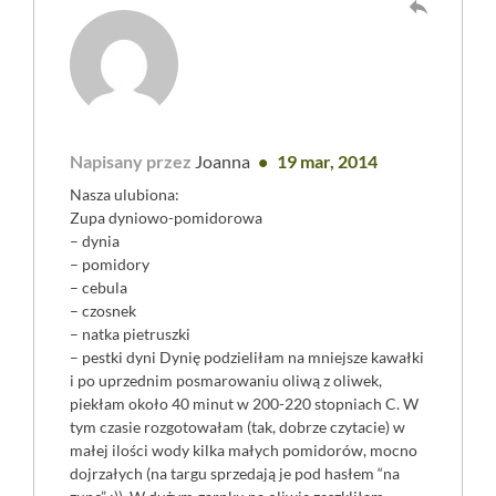
reply
Napisany przez
Joanna
19 mar, 2014
Nasza ulubiona:
Zupa dyniowo-pomidorowa
– dynia
– pomidory
– cebula
– czosnek
– natka pietruszki
– pestki dyni Dynię podzieliłam na mniejsze kawałki
i po uprzednim posmarowaniu oliwą z oliwek,
piekłam około 40 minut w 200-220 stopniach C. W
tym czasie rozgotowałam (tak, dobrze czytacie) w
małej ilości wody kilka małych pomidorów, mocno
dojrzałych (na targu sprzedają je pod hasłem “na