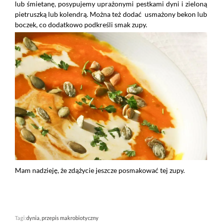
lub śmietanę, posypujemy uprażonymi pestkami dyni i zieloną
pietruszką lub kolendrą. Można też dodać usmażony bekon lub
boczek, co dodatkowo podkreśli smak zupy.
Mam nadzieję, że zdążycie jeszcze posmakować tej zupy.
Tagi:
dynia
przepis makrobiotyczny