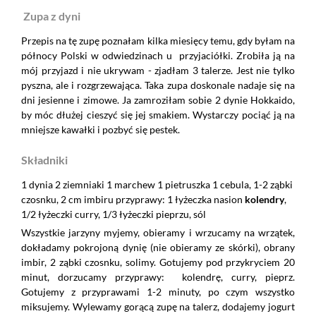
Zupa z dyni
Przepis na tę zupę poznałam kilka miesięcy temu, gdy byłam na
północy Polski w odwiedzinach u przyjaciółki. Zrobiła ją na
mój przyjazd i nie ukrywam - zjadłam 3 talerze. Jest nie tylko
pyszna, ale i rozgrzewająca. Taka zupa doskonale nadaje się na
dni jesienne i zimowe. Ja zamroziłam sobie 2 dynie Hokkaido,
by móc dłużej cieszyć się jej smakiem. Wystarczy pociąć ją na
mniejsze kawałki i pozbyć się pestek.
Składniki
1 dynia
2 ziemniaki
1 marchew
1 pietruszka
1 cebula, 1-2 ząbki
czosnku, 2 cm imbiru
przyprawy: 1 łyżeczka nasion
kolendry
,
1/2 łyżeczki curry, 1/3 łyżeczki pieprzu, sól
Wszystkie jarzyny myjemy, obieramy i wrzucamy na wrzątek,
dokładamy pokrojoną dynię (nie obieramy ze skórki), obrany
imbir, 2 ząbki czosnku, solimy. Gotujemy pod przykryciem 20
minut, dorzucamy przyprawy: kolendrę, curry, pieprz.
Gotujemy z przyprawami 1-2 minuty, po czym wszystko
miksujemy. Wylewamy gorącą zupę na talerz, dodajemy jogurt