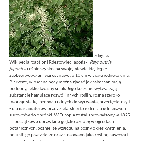
zdjęcie:
Wikipedia[/caption] Rdestowiec japoński
Reynoutria
japonica
rośnie szybko, na swojej niewielkiej kępie
zaobserwowałam wzrost nawet o 10 cm w ciągu jednego dnia.
Pierwsze, wiosenne pędy można zjadać jak rabarbar, mają
podobny, lekko kwaśny smak. Jego korzenie wytwarzają
substancje hamujące rozwój innych roślin, rosną szeroko
tworząc siatkę pędów trudnych do wyrwania, przecięcia, czyli
- dla nas amatorów pracy zielarskiej to jeden z trudniejszych
surowców do obróbki. W Europie został sprowadzony w 1825
r i początkowo uprawiano go jako ozdobę w ogrodach
botanicznych, później ze względu na późny okres kwitnienia,
polubili go pszczelarze oraz stosowano jako roślinę paszowa i