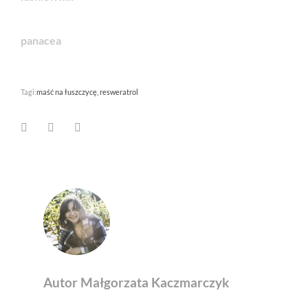
panacea
Tagi:
maść na łuszczycę
resweratrol
Facebook
LinkedIn
Pinterest
Autor Małgorzata Kaczmarczyk