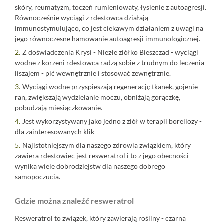
skóry, reumatyzm, toczeń rumieniowaty, łysienie z autoagresji.
Równocześnie wyciągi z rdestowca działają
immunostymulująco, co jest ciekawym działaniem z uwagi na
jego równoczesne hamowanie autoagresji immunologicznej.
Z doświadczenia Krysi -
Niezłe ziółko Bieszczad
- wyciągi
wodne z korzeni rdestowca radzą sobie z trudnym do leczenia
liszajem - pić wewnętrznie i stosować zewnętrznie.
Wyciągi wodne przyspieszają regenerację tkanek, gojenie
ran, zwiększają wydzielanie moczu, obniżają gorączkę,
pobudzają miesiączkowanie.
Jest wykorzystywany jako jedno z ziół w terapii boreliozy -
dla zainteresowanych
klik
Najistotniejszym dla naszego zdrowia związkiem, który
zawiera rdestowiec jest resweratrol i to z jego obecności
wynika wiele dobrodziejstw dla naszego dobrego
samopoczucia.
Gdzie można znaleźć resweratrol
Resweratrol to związek, który zawierają rośliny - czarna