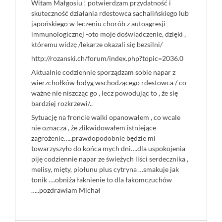
Witam Małgosiu ! potwierdzam przydatność i
skuteczność działania rdestowca sachalińskiego lub
japońskiego w leczeniu chorób z autoagresji
immunologicznej -oto moje doświadczenie, dzięki ,
któremu widzę /lekarze okazali się bezsilni/
http://rozanski.ch/forum/index.php?topic=2036.0
Aktualnie codziennie sporządzam sobie napar z
wierzchołków łodyg wschodzącego rdestowca / co
ważne nie niszcząc go , lecz powodując to , że się
bardziej rozkrzewi/..
Sytuację na froncie walki opanowałem , co wcale
nie oznacza , że zlikwidowałem istniejące
zagrożenie…..prawdopodobnie będzie mi
towarzyszyło do końca mych dni….dla uspokojenia
piję codziennie napar ze świeżych liści serdecznika ,
melisy, mięty, piołunu plus cytryna …smakuje jak
tonik ….obniża łaknienie to dla łakomczuchów
…..pozdrawiam Michał