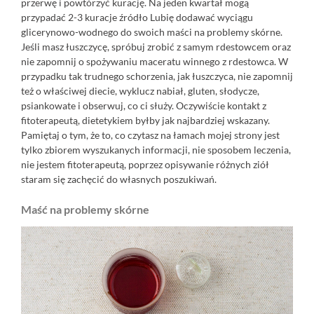
przerwę i powtórzyć kurację. Na jeden kwartał mogą
przypadać 2-3 kuracje
źródło
Lubię dodawać wyciągu
glicerynowo-wodnego do swoich maści na problemy skórne.
Jeśli masz łuszczycę, spróbuj zrobić z samym rdestowcem oraz
nie zapomnij o spożywaniu maceratu winnego z rdestowca. W
przypadku tak trudnego schorzenia, jak łuszczyca, nie zapomnij
też o właściwej diecie, wyklucz nabiał, gluten, słodycze,
psiankowate i obserwuj, co ci służy. Oczywiście kontakt z
fitoterapeutą, dietetykiem byłby jak najbardziej wskazany.
Pamiętaj o tym, że to, co czytasz na łamach mojej strony jest
tylko zbiorem wyszukanych informacji, nie sposobem leczenia,
nie jestem fitoterapeutą, poprzez opisywanie różnych ziół
staram się zachęcić do własnych poszukiwań.
Maść na problemy skórne