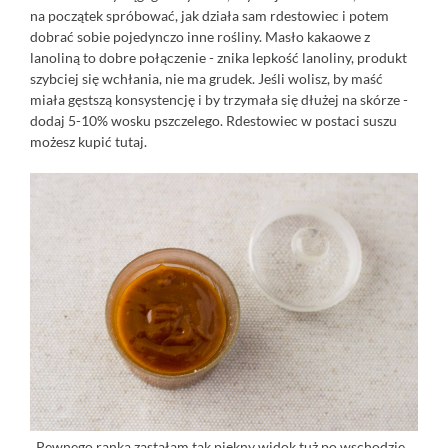
na początek spróbować, jak działa sam rdestowiec i potem
dobrać sobie pojedynczo inne rośliny. Masło kakaowe z
lanoliną to dobre połączenie - znika lepkość lanoliny, produkt
szybciej się wchłania, nie ma grudek. Jeśli wolisz, by maść
miała gęstszą konsystencję i by trzymała się dłużej na skórze -
dodaj 5-10% wosku pszczelego. Rdestowiec w postaci suszu
możesz kupić
tutaj.
Pewnego ranka zastałam tak piękny widok tuż po wschodzie