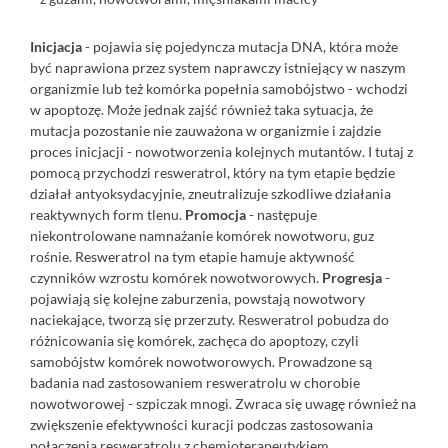
Inicjacja
- pojawia się pojedyncza mutacja DNA, która może
być naprawiona przez system naprawczy istniejący w naszym
organizmie lub też komórka popełnia samobójstwo - wchodzi
w apoptozę. Może jednak zajść również taka sytuacja, że
mutacja pozostanie nie zauważona w organizmie i zajdzie
proces inicjacji - nowotworzenia kolejnych mutantów. I tutaj z
pomocą przychodzi resweratrol, który na tym etapie będzie
działał antyoksydacyjnie, zneutralizuje szkodliwe działania
reaktywnych form tlenu.
Promocja
- następuje
niekontrolowane namnażanie komórek nowotworu, guz
rośnie. Resweratrol na tym etapie hamuje aktywność
czynników wzrostu komórek nowotworowych.
Progresja
-
pojawiają się kolejne zaburzenia, powstają nowotwory
naciekające, tworzą się przerzuty. Resweratrol pobudza do
różnicowania się komórek, zachęca do apoptozy, czyli
samobójstw komórek nowotworowych. Prowadzone są
badania nad zastosowaniem resweratrolu w chorobie
nowotworowej - szpiczak mnogi. Zwraca się uwagę również na
zwiększenie efektywności kuracji podczas zastosowania
połączenia resweratrolu z chemioterapeutykiem.