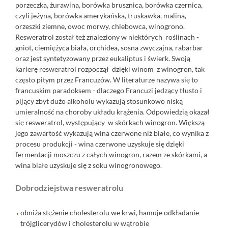
porzeczka, żurawina, borówka brusznica, borówka czernica,
czyli jeżyna, borówka amerykańska, truskawka, malina,
orzeszki ziemne, owoc morwy, chlebowca, winogrono.
Resweratrol został też znaleziony w niektórych roślinach -
gniot, ciemiężyca biała, orchidea, sosna zwyczajna, rabarbar
oraz jest syntetyzowany przez eukaliptus i świerk. Swoją
karierę resweratrol rozpoczął dzięki winom z winogron, tak
często pitym przez Francuzów. W literaturze nazywa się to
francuskim paradoksem - dlaczego Francuzi jedzący tłusto i
pijący zbyt dużo alkoholu wykazują stosunkowo niską
umieralność na choroby układu krążenia. Odpowiedzią okazał
się resweratrol, występujący w skórkach winogron. Większą
jego zawartość wykazują wina czerwone niż białe, co wynika z
procesu produkcji - wina czerwone uzyskuje się dzięki
fermentacji moszczu z całych winogron, razem ze skórkami, a
wina białe uzyskuje się z soku winogronowego.
Dobrodziejstwa resweratrolu
obniża stężenie cholesterolu we krwi, hamuje odkładanie
trójglicerydów i cholesterolu w wątrobie