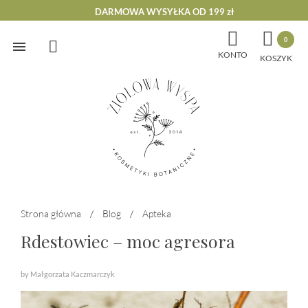
DARMOWA WYSYŁKA OD 199 zł


0
Skip
KONTO
to
content
Strona główna
/
Blog
/
Apteka
Rdestowiec – moc agresora
by Małgorzata Kaczmarczyk