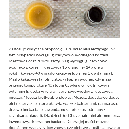
Zastosuję klasyczną proporcję: 30% składnika leczącego - w
tym przypadku wyciągu glicerynowo-wodnego z korzeni
rdestowca oraz 70% tłuszczy. 30 g wyciągu glicerynowo-
wodnego z korzeni rdestowca 15 g lanoliny 14 g oleju
rokitnikowego 40 g masło kakaowe lub shea 1 g witamina E
Masło kakaowe i lanolinę stop w kąpieli wodnej, gdy masa
osiągnie temperaturę 40 stopni C, wlej olej rokitnikowy i
witaminę E, dodaj wyciąg glicerynowo-wodny z rdestowca,
mieszaj. Możesz krótko zblendować. Możesz dodatkowo dodać
olejki eteryczne, które ułatwią walkę z bakteriami: palmarosa,
drzewo herbaciane, lawenda, eukaliptus (też odmiany -
ravintsara, niaouli). Dla dzieci (od 3 r. ż.) najmniej alergenne są:
lawendowy, drzewo herbaciane. Do swojej maści możesz
dodać inne wyciągi glicerynowe, czy olejowe z roślin, ale warto