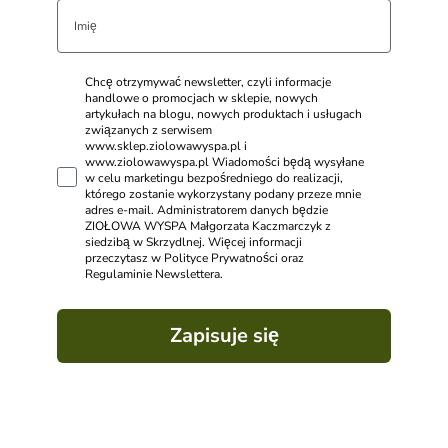
Chcę otrzymywać newsletter, czyli informacje
handlowe o promocjach w sklepie, nowych
artykułach na blogu, nowych produktach i usługach
związanych z serwisem
www.sklep.ziolowawyspa.pl i
www.ziolowawyspa.pl Wiadomości będą wysyłane
w celu marketingu bezpośredniego do realizacji,
którego zostanie wykorzystany podany przeze mnie
adres e-mail. Administratorem danych będzie
ZIOŁOWA WYSPA Małgorzata Kaczmarczyk z
siedzibą w Skrzydlnej. Więcej informacji
przeczytasz w Polityce Prywatności oraz
Regulaminie Newslettera.
Zapisuje się