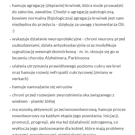
hamuje agregację (zlepianie) krwinek, która może prowadzić
do zatorów, zawałów. Chodzi o agregację patologiczną,
bowiem normalna (fizjologiczna) agregacja krwinek jest nam
niezbędna do przeżycia - dziękuję za uwagę z komentarza Oli.
:)
wykazuje działanie neuroprotekcyjne - chroni neurony przed
uszkodzeniami, działa antyoksydacyjnie oraz modyfikuje
sygnalizację wewnątrzkomórkową - m. in. stosuje się go w
leczeniu choroby Alzheimera, Parkinsona
ułatwia utrzymania prawidłowego poziomu cukru we krwi
oraz hamuje rozwój nefropatii cukrzycowej (zmiany w
nerkach)
hamuje namnażanie się wirusów
chroni przed rozwojem zwyrodnienia oka związanego z
wiekiem - plamki żółtej
ma wysoką aktywność przeciwnowotworową, hamuje proces
nowotworowy na każdym etapie jego powstania: inicjacji,
promocji, progresji, ale ma też działalność estrogenną, co
wyklucza jego zastosowanie dla kobiet, które mają problemy
z guzami, nowotworami, mięśniakami macicy