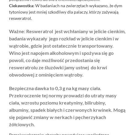
Ciekawostka:
W badaniach na zwierzętach wykazano, że dym
tytoniowy jest mniej szkodliwy dla palaczy, którzy zażywają
resweratrol.
Ważne: Resweratrol jest wchłaniany w jelicie cienkim,
badania wykazały jego rozkład w jelicie cienkim i w
wątrobie, gdzie jest ostatecznie transportowany.
Wino jest napojem alkoholowym i spożywa się go
powoli, co daje możliwość przedostania się
resweratrolu ze śluzówki jamy ustnej do krwi
obwodowej z ominięciem wątroby.
Bezpieczna dawka to 0,3 g na kg masy ciała.
Przekroczenie tej normy prowadzi do utraty masy
ciała, wzrostu poziomu kreatyniny, bilirubiny,
albuminy, spadek białych i czerwonych krwinek. Mogą
się pojawić zmiany w nerkach i pęcherzykach
żółciowych.
Przeciwwskazania: choroby powodujące upośledzone