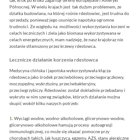
tak, krok po kroku zagarnął tereny europejskie i Ameryki
Północnej. W wielu krajach jest tak dużym problemem, ze
działka budowlana, na której rośnie rdestowiec, jest trudna do
sprzedaży, ponieważ jego usunięcie napotyka ogromne
trudności. Ze względu na możliwości wykorzystania korzeni w
celach leczniczych i ziela jako biomasa wykorzystywana w
celach energetycznych, mam nadzieję, że nasz krajobraz nie
zostanie stłamszony przez krzewy rdestowca.
Lecznicze działanie korzenia rdestowca
Medycyna chińska i japońska wykorzystywała kłącza
rdestowca jako środek przeciwbólowy, przeciwgorączkowy,
moczopędny, wykrztuśny, przeciwbakteryjny,
przeciwgrzybiczy. Rdestowiec został dokładnie przebadany i
wykryto w nim szereg związków, których działanie można
skupić wokół kilku naszych potrzeb:
Wyciągi wodne, wodno-alkoholowe, glicerynowo-wodne,
glicerynowo-alkoholowe hamują procesy autoagresji
immunologicznej, co może się okazać pomocne przy
chorobach takich, jak łuszczyca, egzemy, AZS, stany alergiczne