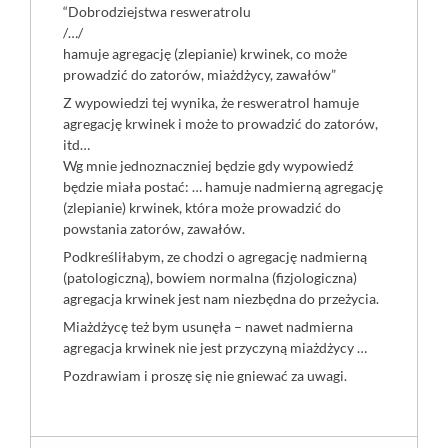
“Dobrodziejstwa resweratrolu
/…/
hamuje agregację (zlepianie) krwinek, co może
prowadzić do zatorów, miażdżycy, zawałów”
Z wypowiedzi tej wynika, że resweratrol hamuje
agregację krwinek i może to prowadzić do zatorów,
itd…
Wg mnie jednoznaczniej będzie gdy wypowiedź
będzie miała postać: … hamuje nadmierną agregację
(zlepianie) krwinek, która może prowadzić do
powstania zatorów, zawałów.
Podkreśliłabym, ze chodzi o agregację nadmierną
(patologiczną), bowiem normalna (fizjologiczna)
agregacja krwinek jest nam niezbędna do przeżycia.
Miażdżycę też bym usunęła – nawet nadmierna
agregacja krwinek nie jest przyczyną miażdżycy …
Pozdrawiam i proszę się nie gniewać za uwagi.