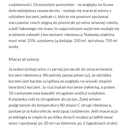
codzienności. Oczywistym pomysłem - ze względu na liczne
dobrodziejstwa resweratrolu - wydaje się macerat winny z
udziałem korzeni, jednak ci, którzy nie powinni spożywać
siarczanów, niech sięgną do piwniczki po wino własnej roboty,
a jeśli takowego nie masz, to najprostszym wyjściem wydaje się
zrobienie nalewki z korzeniami rdestowca. Nalewka stabilna
musi mieć 25%, uzyskamy ją dodając 250 ml spirytusu 750 ml
wody.
Macerat winny
Ja wykorzystuję wino z czarnej porzeczki do zmacerowania
korzeni rdestowca. Wcześniej zaznaczałam już, ze obróbka
korzeni jest bardzo uciążliwa ze względu na wysoki stopień
twardości korzeni. Ja rozcinałam korzenie siekierką, a potem
10-centymetrowe kawałki strugałam wzdłuż nożykiem.
Koleżanka robi to strugakiem do jarzyn. Zalej winem
podgrzanym do temperatury 80 stopni C strugi rdestowca,
postaw przy kaloryferze, wstrząsaj codziennie. Jeśli maceracja
przebiegła w cieple to po kilku dniach możesz przefiltrować
wino i spożywać po 20 ml raz dziennie, po 2 tygodniach zrobić