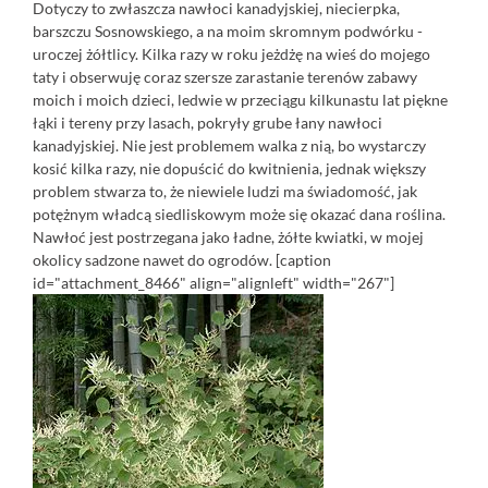
Dotyczy to zwłaszcza nawłoci kanadyjskiej, niecierpka,
barszczu Sosnowskiego, a na moim skromnym podwórku -
uroczej żółtlicy. Kilka razy w roku jeżdżę na wieś do mojego
taty i obserwuję coraz szersze zarastanie terenów zabawy
moich i moich dzieci, ledwie w przeciągu kilkunastu lat piękne
łąki i tereny przy lasach, pokryły grube łany nawłoci
kanadyjskiej. Nie jest problemem walka z nią, bo wystarczy
kosić kilka razy, nie dopuścić do kwitnienia, jednak większy
problem stwarza to, że niewiele ludzi ma świadomość, jak
potężnym władcą siedliskowym może się okazać dana roślina.
Nawłoć jest postrzegana jako ładne, żółte kwiatki, w mojej
okolicy sadzone nawet do ogrodów. [caption
id="attachment_8466" align="alignleft" width="267"]