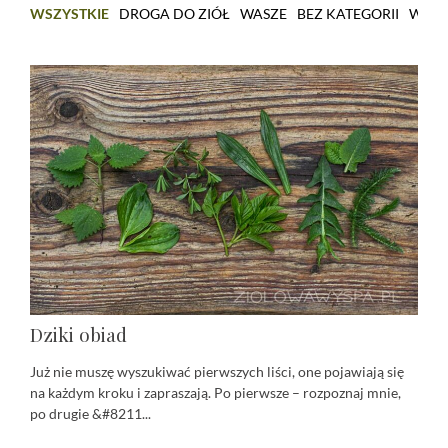
WSZYSTKIE
DROGA DO ZIÓŁ
WASZE
BEZ KATEGORII
WARS
Dziki obiad
Już nie muszę wyszukiwać pierwszych liści, one pojawiają się
na każdym kroku i zapraszają. Po pierwsze – rozpoznaj mnie,
po drugie &#8211...