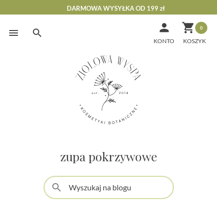
DARMOWA WYSYŁKA OD 199 zł


0
Skip
to
KONTO
content
zupa pokrzywowe
search