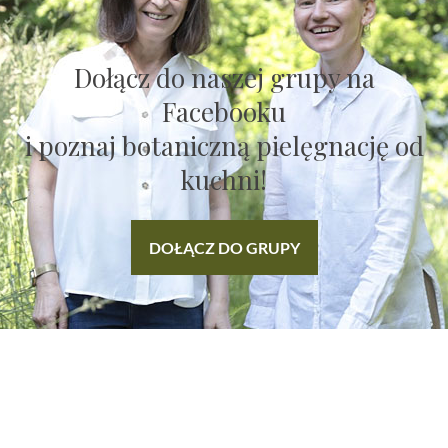
Dołącz do naszej grupy na
Facebooku
i poznaj botaniczną pielęgnację od
kuchni!
DOŁĄCZ DO GRUPY