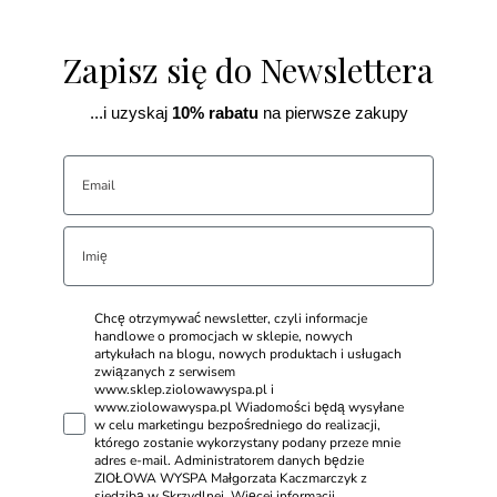
Zapisz się do Newslettera
...i uzyskaj
10% rabatu
na pierwsze zakupy
Chcę otrzymywać newsletter, czyli informacje
handlowe o promocjach w sklepie, nowych
artykułach na blogu, nowych produktach i usługach
związanych z serwisem
www.sklep.ziolowawyspa.pl i
www.ziolowawyspa.pl Wiadomości będą wysyłane
w celu marketingu bezpośredniego do realizacji,
którego zostanie wykorzystany podany przeze mnie
adres e-mail. Administratorem danych będzie
ZIOŁOWA WYSPA Małgorzata Kaczmarczyk z
siedzibą w Skrzydlnej. Więcej informacji