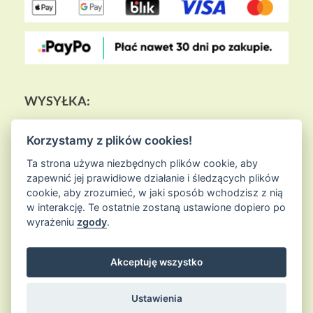
WYSYŁKA:
Korzystamy z plików cookies!
Ta strona używa niezbędnych plików cookie, aby
zapewnić jej prawidłowe działanie i śledzących plików
cookie, aby zrozumieć, w jaki sposób wchodzisz z nią
w interakcję. Te ostatnie zostaną ustawione dopiero po
wyrażeniu
zgody
.
Akceptuję wszystko
© 2026
Sklep Ziołowa Wyspa
is proudly powered by
WordPress
Entries (RSS) and Comments (RSS)
Ustawienia