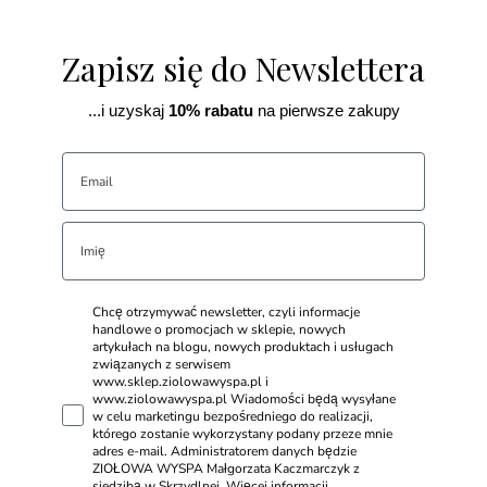
Zapisz się do Newslettera
...i uzyskaj
10% rabatu
na pierwsze zakupy
Chcę otrzymywać newsletter, czyli informacje
handlowe o promocjach w sklepie, nowych
artykułach na blogu, nowych produktach i usługach
związanych z serwisem
www.sklep.ziolowawyspa.pl i
www.ziolowawyspa.pl Wiadomości będą wysyłane
w celu marketingu bezpośredniego do realizacji,
którego zostanie wykorzystany podany przeze mnie
adres e-mail. Administratorem danych będzie
ZIOŁOWA WYSPA Małgorzata Kaczmarczyk z
siedzibą w Skrzydlnej. Więcej informacji