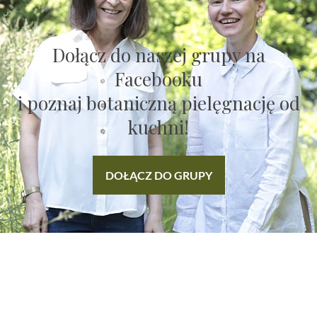
Dołącz do naszej grupy na
Facebooku
i poznaj botaniczną pielęgnację od
kuchni!
DOŁĄCZ DO GRUPY