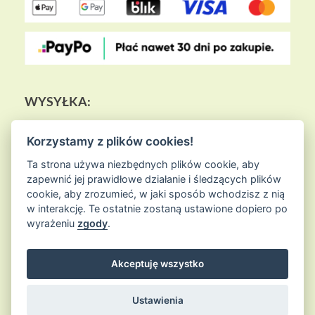
WYSYŁKA:
Korzystamy z plików cookies!
Ta strona używa niezbędnych plików cookie, aby
zapewnić jej prawidłowe działanie i śledzących plików
cookie, aby zrozumieć, w jaki sposób wchodzisz z nią
w interakcję. Te ostatnie zostaną ustawione dopiero po
wyrażeniu
zgody
.
Akceptuję wszystko
© 2026
Sklep Ziołowa Wyspa
is proudly powered by
WordPress
Entries (RSS) and Comments (RSS)
Ustawienia