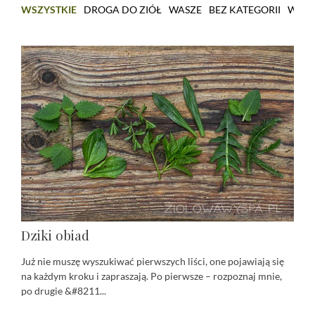
WSZYSTKIE
DROGA DO ZIÓŁ
WASZE
BEZ KATEGORII
WARS
Dziki obiad
Już nie muszę wyszukiwać pierwszych liści, one pojawiają się
na każdym kroku i zapraszają. Po pierwsze – rozpoznaj mnie,
po drugie &#8211...