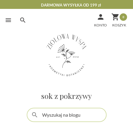
DARMOWA WYSYŁKA OD 199 zł


0
Skip
to
KONTO
content
sok z pokrzywy
search