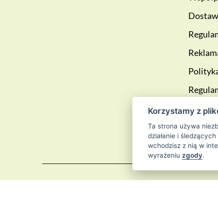
Dostawa
Regulam
Reklama
Polityk
Regula
lojalno
Korzystamy z plik
Blog
Ta strona używa niezb
działanie i śledzących
wchodzisz z nią w int
wyrażeniu
zgody
.
© 2026
Sklep 