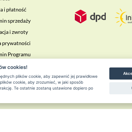
 i płatność
in sprzedaży
cja i zwroty
a prywatności
min Programu
ściowego
ów cookies!
Akce
ędnych plików cookie, aby zapewnić jej prawidłowe
 plików cookie, aby zrozumieć, w jaki sposób
erakcję. Te ostatnie zostaną ustawione dopiero po
Ziołowa Wyspa
is proudly powered by
WordPress
Entries (RSS) and 