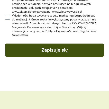
Chcę otrzymywać newsletter, czyli informacje handlowe o
promocjach w sklepie, nowych artykułach na blogu, nowych
produktach i usługach związanych z serwisem
www.sklep.ziolowawyspa.pl i www.ziolowawyspa.pl
Wiadomości będą wysyłane w celu marketingu bezpośredniego
do realizacji, którego zostanie wykorzystany podany przeze mnie
adres e-mail. Administratorem danych będzie ZIOŁOWA WYSPA
Małgorzata Kaczmarczyk z siedzibą w Skrzydlnej. Więcej
informacji przeczytasz w Polityce Prywatności oraz Regulaminie
Newslettera.
Zapisuje się