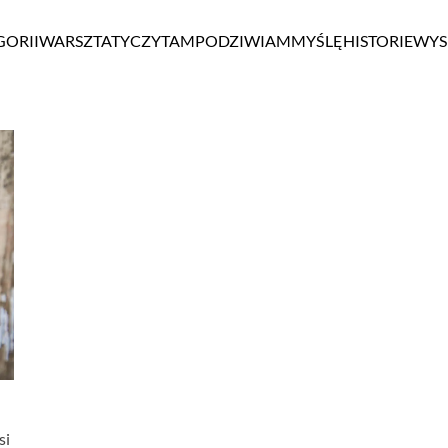
GORII
WARSZTATY
CZYTAM
PODZIWIAM
MYŚLĘ
HISTORIE
WYS
si