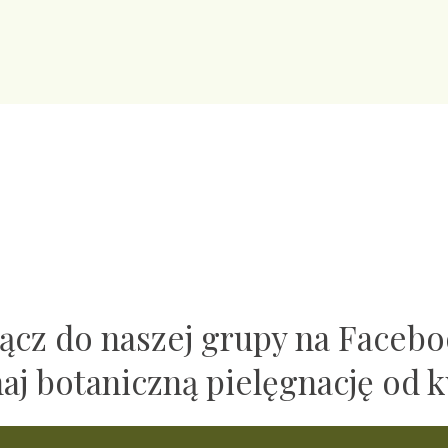
ącz do naszej grupy na Faceb
naj botaniczną pielęgnację od k