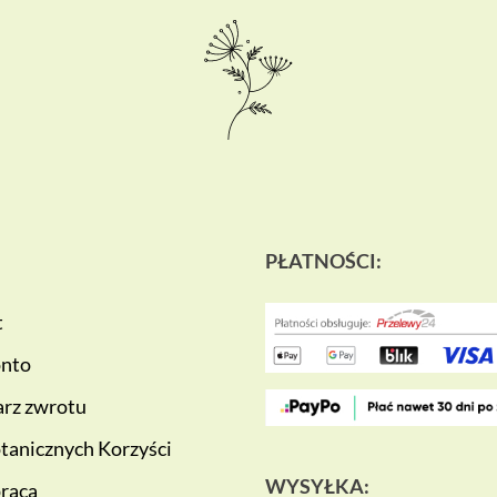
PŁATNOŚCI:
t
onto
rz zwrotu
tanicznych Korzyści
WYSYŁKA:
raca