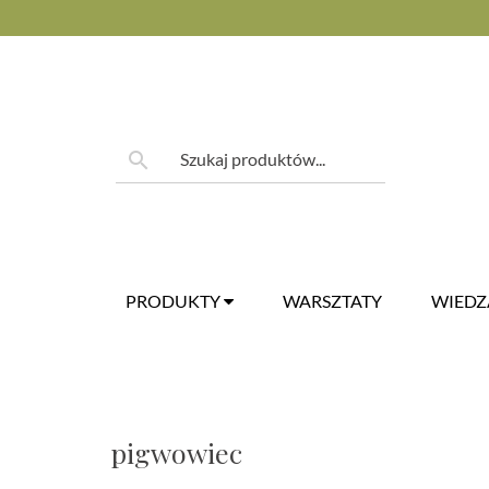
Skip
to
content
Szukaj:
search
PRODUKTY
WARSZTATY
WIED
pigwowiec