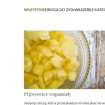
WSZYSTKIE
DROGA DO ZIÓŁ
WASZE
BEZ KATE
Pigwowiec wspaniały
Jedyną rzeczą, która przeszkadza mi mieszkać na w