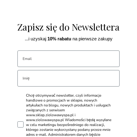
Zapisz się do Newslettera
...i uzyskaj
10% rabatu
na pierwsze zakupy
Chcę otrzymywać newsletter, czyli informacje
handlowe o promocjach w sklepie, nowych
artykułach na blogu, nowych produktach i usługach
związanych z serwisem
www.sklep.ziolowawyspa.pl i
www.ziolowawyspa.pl Wiadomości będą wysyłane
w celu marketingu bezpośredniego do realizacji,
którego zostanie wykorzystany podany przeze mnie
adres e-mail. Administratorem danych będzie