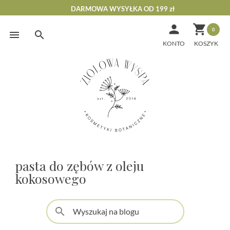
DARMOWA WYSYŁKA OD 199 zł


0
Skip
to
KONTO
content
pasta do zębów z oleju
kokosowego
search