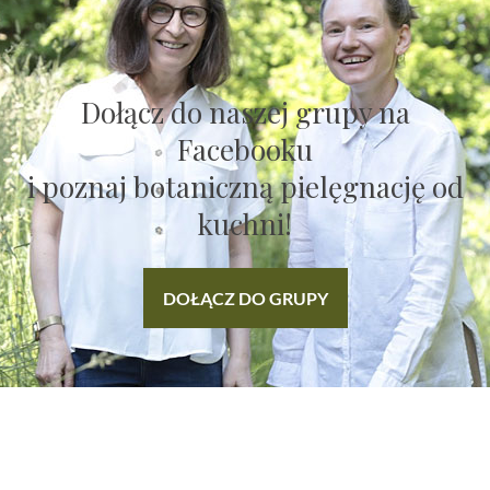
Dołącz do naszej grupy na
Facebooku
i poznaj botaniczną pielęgnację od
kuchni!
DOŁĄCZ DO GRUPY