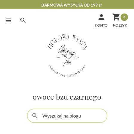
DARMOWA WYSYŁKA OD 199 zł


0
Skip
to
KONTO
content
owoce bzu czarnego
search