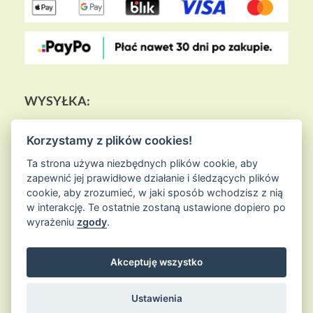
WYSYŁKA:
Korzystamy z plików cookies!
Ta strona używa niezbędnych plików cookie, aby
zapewnić jej prawidłowe działanie i śledzących plików
cookie, aby zrozumieć, w jaki sposób wchodzisz z nią
w interakcję. Te ostatnie zostaną ustawione dopiero po
wyrażeniu
zgody
.
Akceptuję wszystko
© 2026
Sklep Ziołowa Wyspa
is proudly powered by
WordPress
Entries (RSS) and Comments (RSS)
Ustawienia