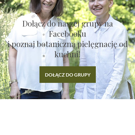
Dołącz do naszej grupy na
Facebooku
i poznaj botaniczną pielęgnację od
kuchni!
DOŁĄCZ DO GRUPY