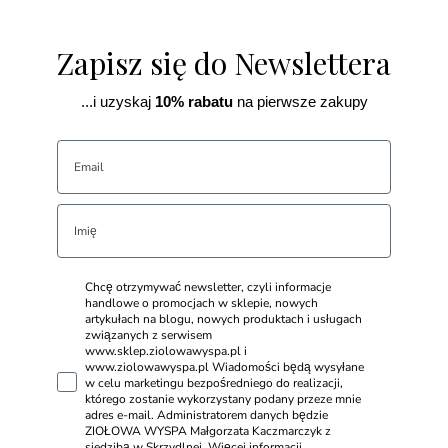
Zapisz się do Newslettera
...i uzyskaj
10% rabatu
na pierwsze zakupy
Chcę otrzymywać newsletter, czyli informacje
handlowe o promocjach w sklepie, nowych
artykułach na blogu, nowych produktach i usługach
związanych z serwisem
www.sklep.ziolowawyspa.pl i
www.ziolowawyspa.pl Wiadomości będą wysyłane
w celu marketingu bezpośredniego do realizacji,
którego zostanie wykorzystany podany przeze mnie
adres e-mail. Administratorem danych będzie
ZIOŁOWA WYSPA Małgorzata Kaczmarczyk z
siedzibą w Skrzydlnej. Więcej informacji