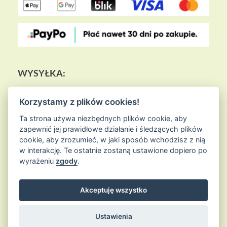
WYSYŁKA:
Korzystamy z plików cookies!
Ta strona używa niezbędnych plików cookie, aby
zapewnić jej prawidłowe działanie i śledzących plików
cookie, aby zrozumieć, w jaki sposób wchodzisz z nią
w interakcję. Te ostatnie zostaną ustawione dopiero po
wyrażeniu
zgody
.
Akceptuję wszystko
© 2026
Sklep Ziołowa Wyspa
is proudly powered by
WordPress
Entries (RSS) and Comments (RSS)
Ustawienia