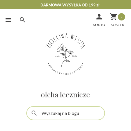
DARMOWA WYSYŁKA OD 199 zł


0
Skip
to
KONTO
content
olcha lecznicze
search