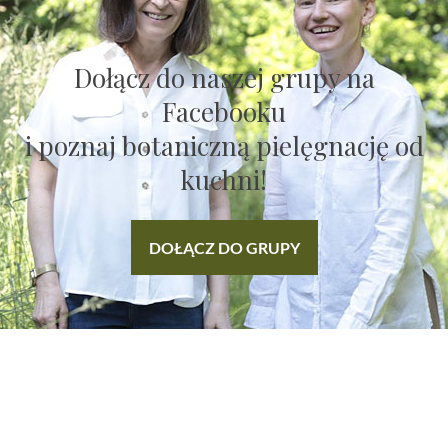
Dołącz do naszej grupy na
Facebooku
i poznaj botaniczną pielęgnację od
kuchni!
DOŁĄCZ DO GRUPY