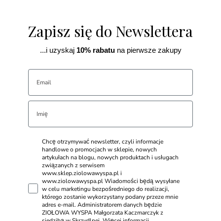
Zapisz się do Newslettera
...i uzyskaj
10% rabatu
na pierwsze zakupy
Chcę otrzymywać newsletter, czyli informacje
handlowe o promocjach w sklepie, nowych
artykułach na blogu, nowych produktach i usługach
związanych z serwisem
www.sklep.ziolowawyspa.pl i
www.ziolowawyspa.pl Wiadomości będą wysyłane
w celu marketingu bezpośredniego do realizacji,
którego zostanie wykorzystany podany przeze mnie
adres e-mail. Administratorem danych będzie
ZIOŁOWA WYSPA Małgorzata Kaczmarczyk z
siedzibą w Skrzydlnej. Więcej informacji