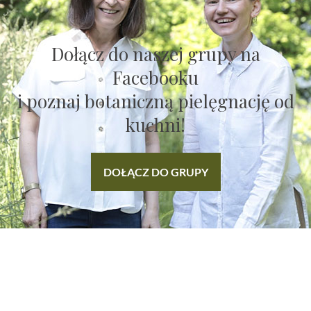
Dołącz do naszej grupy na
Facebooku
i poznaj botaniczną pielęgnację od
kuchni!
DOŁĄCZ DO GRUPY