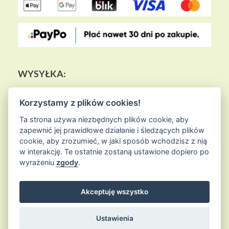
WYSYŁKA:
Korzystamy z plików cookies!
Ta strona używa niezbędnych plików cookie, aby
zapewnić jej prawidłowe działanie i śledzących plików
cookie, aby zrozumieć, w jaki sposób wchodzisz z nią
w interakcję. Te ostatnie zostaną ustawione dopiero po
wyrażeniu
zgody
.
Akceptuję wszystko
© 2026
Sklep Ziołowa Wyspa
is proudly powered by
WordPress
Entries (RSS) and Comments (RSS)
Ustawienia