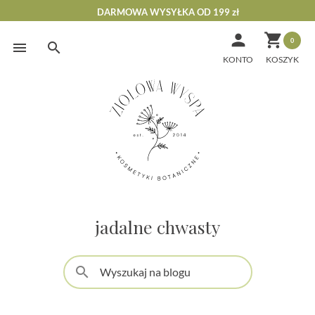
DARMOWA WYSYŁKA OD 199 zł


0
Skip
to
KONTO
content
jadalne chwasty
search