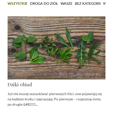
WSZYSTKIE
DROGA DO ZIÓŁ
WASZE
BEZ KATEGORII
WARS
Dziki obiad
Już nie muszę wyszukiwać pierwszych liści, one pojawiają się
na każdym kroku i zapraszają. Po pierwsze – rozpoznaj mnie,
po drugie &#8211...