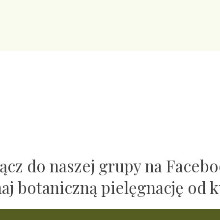
ącz do naszej grupy na Faceb
naj botaniczną pielęgnację od k