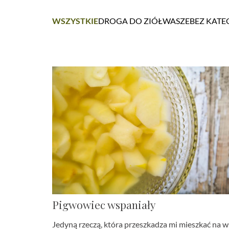
WSZYSTKIE
DROGA DO ZIÓŁ
WASZE
BEZ KATE
Pigwowiec wspaniały
Jedyną rzeczą, która przeszkadza mi mieszkać na w