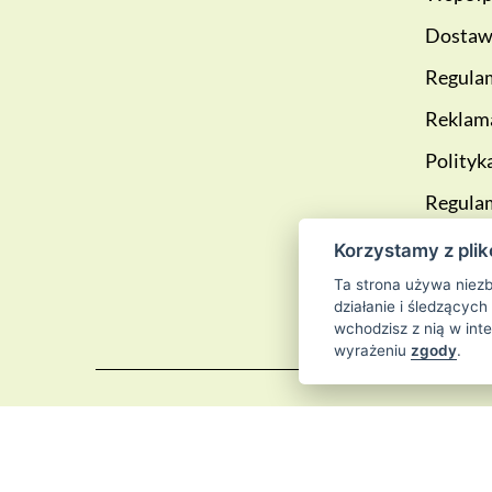
Dostawa
Regulam
Reklama
Polityk
Regula
lojalno
Korzystamy z plik
Blog
Ta strona używa niezb
działanie i śledzących
wchodzisz z nią w int
wyrażeniu
zgody
.
© 2026
Sklep 