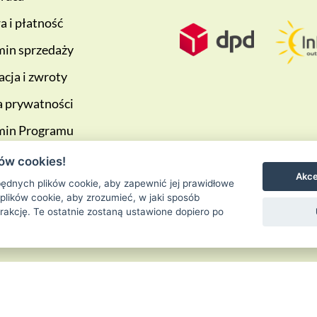
 i płatność
in sprzedaży
cja i zwroty
a prywatności
min Programu
ściowego
ów cookies!
Akce
ędnych plików cookie, aby zapewnić jej prawidłowe
 plików cookie, aby zrozumieć, w jaki sposób
erakcję. Te ostatnie zostaną ustawione dopiero po
Ziołowa Wyspa
is proudly powered by
WordPress
Entries (RSS) and 