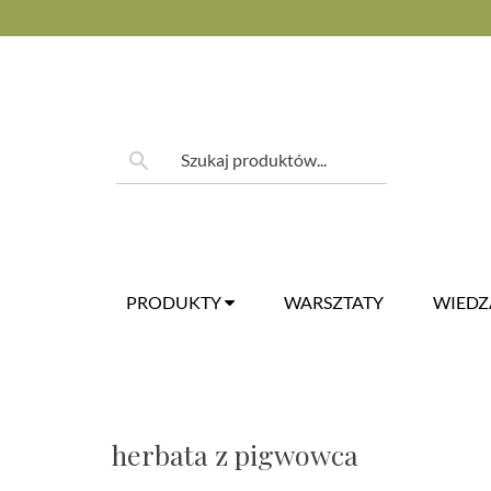
Skip
to
content
Szukaj:
search
PRODUKTY
WARSZTATY
WIED
herbata z pigwowca