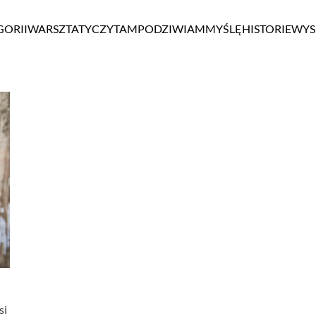
GORII
WARSZTATY
CZYTAM
PODZIWIAM
MYŚLĘ
HISTORIE
WYS
si