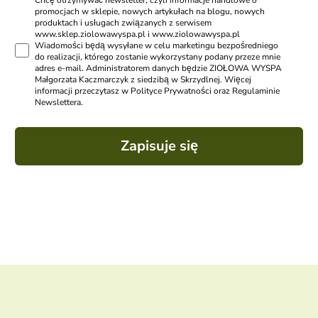
Chcę otrzymywać newsletter, czyli informacje handlowe o
promocjach w sklepie, nowych artykułach na blogu, nowych
produktach i usługach związanych z serwisem
www.sklep.ziolowawyspa.pl i www.ziolowawyspa.pl
Wiadomości będą wysyłane w celu marketingu bezpośredniego
do realizacji, którego zostanie wykorzystany podany przeze mnie
adres e-mail. Administratorem danych będzie ZIOŁOWA WYSPA
Małgorzata Kaczmarczyk z siedzibą w Skrzydlnej. Więcej
informacji przeczytasz w Polityce Prywatności oraz Regulaminie
Newslettera.
Zapisuje się