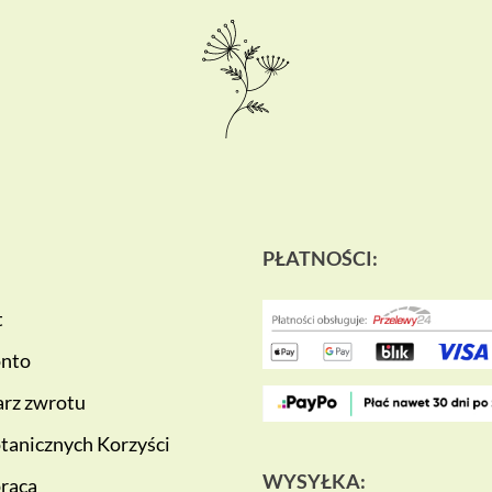
PŁATNOŚCI:
t
onto
rz zwrotu
tanicznych Korzyści
WYSYŁKA:
raca