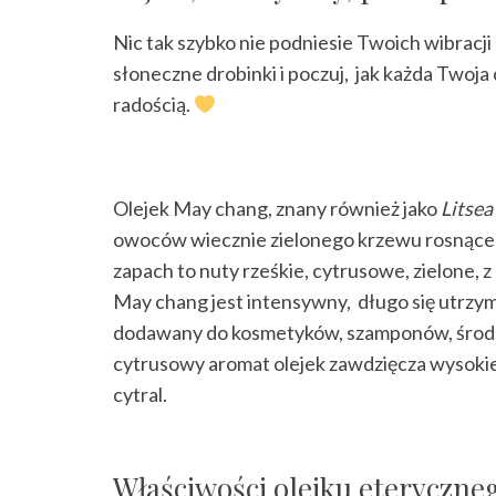
Nic tak szybko nie podniesie Twoich wibracj
słoneczne drobinki i poczuj, jak każda Twoja
radością.
⠀
Olejek May chang, znany również jako
Litsea
owoców wiecznie zielonego krzewu rosnąceg
zapach to nuty rześkie, cytrusowe, zielone,
May chang jest intensywny, długo się utrzymu
dodawany do kosmetyków, szamponów, środk
cytrusowy aromat olejek zawdzięcza wysokie
cytral.
Właściwości olejku eteryczn