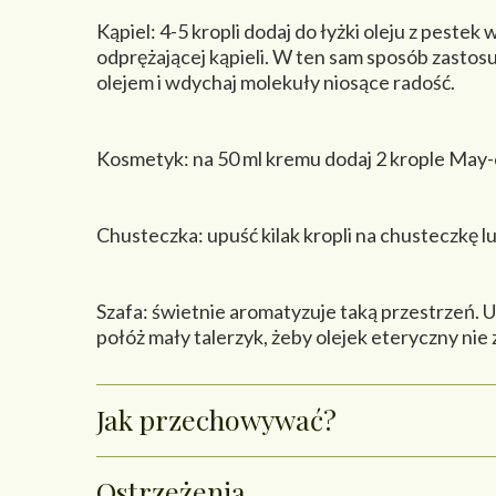
Kąpiel: 4-5 kropli dodaj do łyżki oleju z pest
odprężającej kąpieli. W ten sam sposób zastosu
olejem i wdychaj molekuły niosące radość.
Kosmetyk: na 50 ml kremu dodaj 2 krople May-c
Chusteczka: upuść kilak kropli na chusteczkę lu
Szafa: świetnie aromatyzuje taką przestrzeń. U
połóż mały talerzyk, żeby olejek eteryczny nie 
Jak przechowywać?
Ostrzeżenia