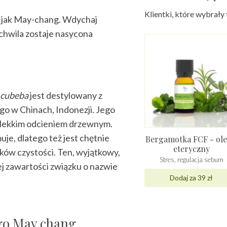
Klientki, które wybrały
i jak May-chang. Wdychaj
 chwila zostaje nasycona
 cubeba
jest destylowany z
o w Chinach, Indonezji. Jego
 z lekkim odcieniem drzewnym.
je, dlatego też jest chętnie
Bergamotka FCF - ole
eteryczny
ów czystości. Ten, wyjątkowy,
Stres, regulacja sebum
j zawartości związku o nazwie
Dodaj za 39 zł
ego May chang