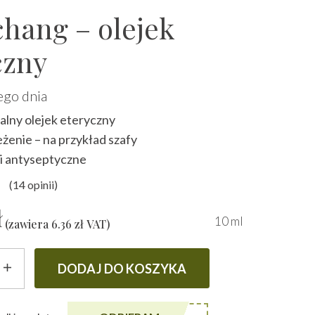
hang – olejek
czny
ego dnia
lny olejek eteryczny
eżenie – na przykład szafy
i antyseptyczne
(
14
opinii)
y
4.86
na 5 na podstawie
ocen klien
ł
10 ml
(zawiera
6.36
zł
VAT)
DODAJ DO KOSZYKA