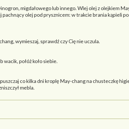
ek winogron, migdałowego lub innego. Wlej olej z olejkiem M
j pachnący olej pod prysznicem: w trakcie brania kąpieli p
hang, wymieszaj, sprawdź czy Cię nie uczula.
b wacik, połóż koło siebie.
puszczaj co kilka dni kroplę May-chang na chusteczkę higi
zniszczył mebla.