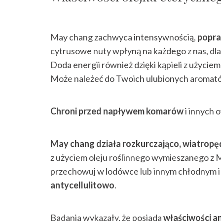
May chang zachwyca intensywnością,
popra
cytrusowe nuty wpłyną na każdego z nas, dla
Doda energii również dzięki kąpieli z użyciem
Może należeć do Twoich ulubionych aromatów
Chroni przed napływem komarów
i innych 
May chang działa rozkurczająco, wiatropę
z użyciem oleju roślinnego wymieszanego z 
przechowuj w lodówce lub innym chłodnym i
antycellulitowo
.
Badania wykazały, że posiada
właściwości a