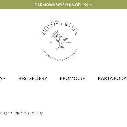
DARMOWA WYSYŁKA OD 199 zł
A
BESTSELLERY
PROMOCJE
KARTA POD
ng – olejek eteryczny