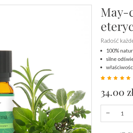
May-c
etery
Radość każd
100% natura
silne odświ
właściwośc
Ocenion
14
34.00
z
ilość
May-
chang