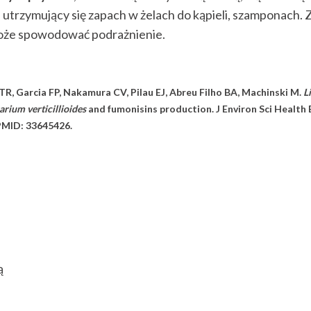
 , utrzymujący się zapach w żelach do kąpieli, szamponach
 może spowodować podrażnienie.
TR, Garcia FP, Nakamura CV, Pilau EJ, Abreu Filho BA, Machinski M.
L
arium verticillioides
and fumonisins production. J Environ Sci Health B
PMID: 33645426.
⠀
ą