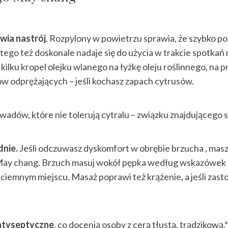
wia nastrój
. Rozpylony w powietrzu sprawia, że szybko poc
tego też doskonale nadaje się do użycia w trakcie spotkań
 kilku kropel olejku wlanego na łyżkę oleju roślinnego, na
 odprężających – jeśli kochasz zapach cytrusów.
owadów, które nie tolerują cytralu – związku znajdującego s
dnie.
Jeśli odczuwasz dyskomfort w obrębie brzucha , mas
May chang. Brzuch masuj wokół pępka według wskazówek zeg
 ciemnym miejscu. M
asaż poprawi też krążenie, a jeśli zast
ntyseptyczne
, co docenią osoby z cerą tłustą, trądzikow