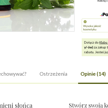
-
Kliknij 
olejek
eteryczny
Dołącz do
Klubu 
y/-ów)
za zakup 
rabatu. Jesteś ju
zechowywać?
Ostrzeżenia
Opinie (14)
mieni słońca
Stwórz swoją k