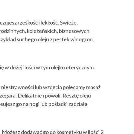
zujesz rześkość i lekkość. Świeże,
 rodzinnych, koleżeńskich, biznesowych.
 przykład suchego oleju z pestek winogron.
ię w dużej ilości w tym olejku eterycznym.
z niestrawności lub wzdęcia polecamy masaż
ara. Delikatnie i powoli. Resztę oleju
osujesz go na nogi lub pośladki zadziała
ą.* Możesz dodawać go do kosmetyku w ilości 2