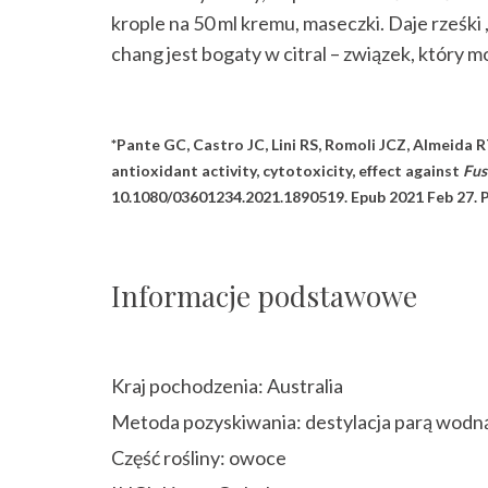
krople na 50 ml kremu, maseczki. Daje rześki
chang jest bogaty w citral – związek, który
*Pante GC, Castro JC, Lini RS, Romoli JCZ, Almeida R
antioxidant activity, cytotoxicity, effect against
Fus
10.1080/03601234.2021.1890519. Epub 2021 Feb 27. 
Informacje podstawowe
Kraj pochodzenia: Australia
Metoda pozyskiwania: destylacja parą wodn
Część rośliny: owoce