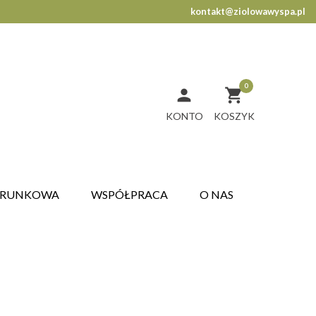
kontakt@ziolowawyspa.pl
0


KONTO
ARUNKOWA
WSPÓŁPRACA
O NAS