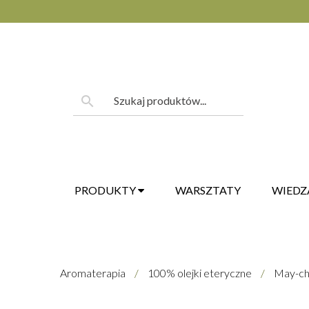
Skip
to
content
Szukaj:
search
PRODUKTY
WARSZTATY
WIEDZ
Aromaterapia
/
100% olejki eteryczne
/
May-cha