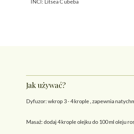
INCI: Litsea C ubeba
Jak używać?
Dyfuzor: wkrop 3 - 4 krople , zapewnia natyc
Masaż: dodaj 4 krople olejku do 100 ml oleju ro