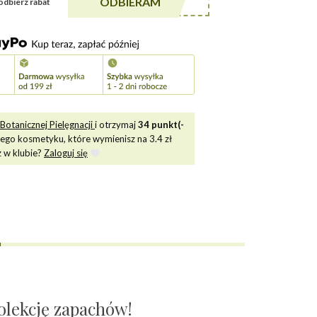
******A5
ODBIERAM
i odbierz rabat
Botanicznej Pielęgnacji
i otrzymaj
34
punkt(-
tego kosmetyku, które wymienisz na
3.4
zł
z w klubie?
Zaloguj się
olekcję zapachów!