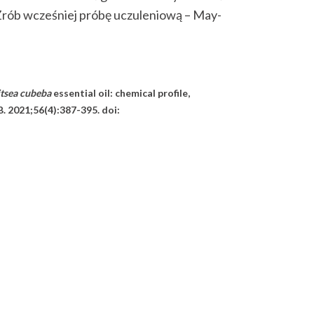
. Zrób wcześniej próbę uczuleniową – May-
itsea cubeba
essential oil: chemical profile,
. 2021;56(4):387-395. doi: