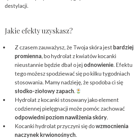
destylacji.
Jakie efekty uzyskasz?
Z czasem zauważysz, że Twoja skóra jest
bardziej
promienna
, bo hydrolat z kwiatów kocanki
nieustannie będzie dbał o jej
odnowienie
. Efektu
tego możesz spodziewać się po kilku tygodniach
stosowania. Mamy nadzieję, że spodoba ci się
słodko-ziołowy zapach
.
Hydrolat z kocanki stosowany jako element
codziennej pielęgnacji może pomóc zachować
odpowiedni poziom nawilżenia skóry
.
Kocanki hydrolat przyczyni się do
wzmocnienia
naczynek krwionośnych
.