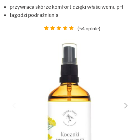
przywraca skórze komfort dzięki właściwemu pH
łagodzi podrażnienia
(
54
opinie)
Oceniony
40
4.88
na
5 na
podstawie
ocen
klientów