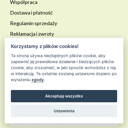
Współpraca
Dostawa i płatność
Regulamin sprzedaży
Reklamacja i zwroty
Polityka prywatności
Korzystamy z plików cookies!
Regulamin Programu lojalnościowego
Ta strona używa niezbędnych plików cookie, aby
zapewnić jej prawidłowe działanie i śledzących plików
Blog
cookie, aby zrozumieć, w jaki sposób wchodzisz z nią
w interakcję. Te ostatnie zostaną ustawione dopiero po
wyrażeniu
zgody
.
PŁATNOŚCI:
Akceptuję wszystko
Ustawienia