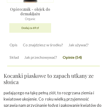
Ogórecznik - olejek do
demakijażu
Organic
Dodaj za 69 zł
Opis
Co znajdziesz w środku?
Jak używać?
Skład
Jak przechowywać?
Opinie (54)
Kocanki piaskowe to zapach utkany ze
słońca
padającego na łąkę pełną ziół, to rozgrzana ziemia i
kwiatowe ukojenie. Co roku wielką przyjemność
sprawia nam przycinanie łodyg i pakowanie kwiatów do