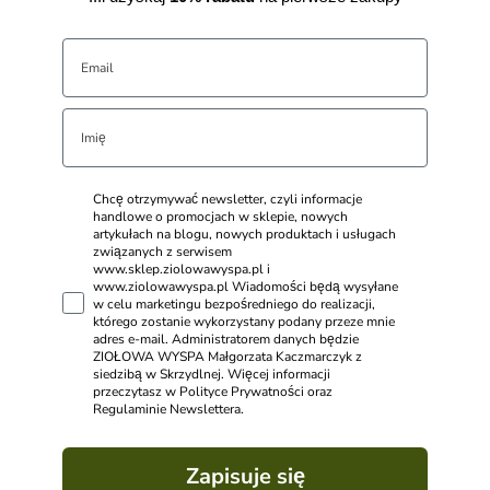
Chcę otrzymywać newsletter, czyli informacje
handlowe o promocjach w sklepie, nowych
artykułach na blogu, nowych produktach i usługach
związanych z serwisem
www.sklep.ziolowawyspa.pl i
www.ziolowawyspa.pl Wiadomości będą wysyłane
w celu marketingu bezpośredniego do realizacji,
którego zostanie wykorzystany podany przeze mnie
adres e-mail. Administratorem danych będzie
ZIOŁOWA WYSPA Małgorzata Kaczmarczyk z
siedzibą w Skrzydlnej. Więcej informacji
przeczytasz w Polityce Prywatności oraz
Regulaminie Newslettera.
Zapisuje się