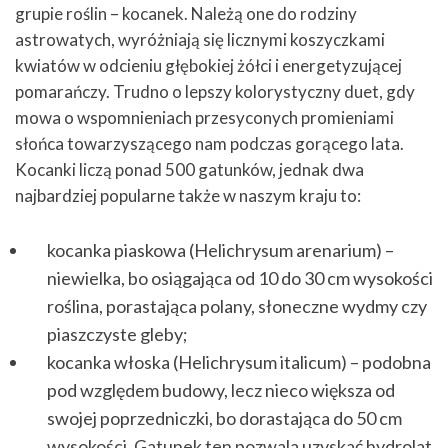
grupie roślin – kocanek. Należą one do rodziny
astrowatych, wyróżniają się licznymi koszyczkami
kwiatów w odcieniu głębokiej żółci i energetyzującej
pomarańczy. Trudno o lepszy kolorystyczny duet, gdy
mowa o wspomnieniach przesyconych promieniami
słońca towarzyszącego nam podczas gorącego lata.
Kocanki liczą ponad 500 gatunków, jednak dwa
najbardziej popularne także w naszym kraju to:
kocanka piaskowa (Helichrysum arenarium) –
niewielka, bo osiągająca od 10 do 30 cm wysokości
roślina, porastająca polany, słoneczne wydmy czy
piaszczyste gleby;
kocanka włoska (Helichrysum italicum) – podobna
pod względem budowy, lecz nieco większa od
swojej poprzedniczki, bo dorastająca do 50 cm
wysokości. Gatunek ten pozwala uzyskać hydrolat