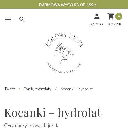
DARMOWA WYSYŁKA OD 199 zł


0
Skip
to
KONTO
content
Twarz
/
Tonik, hydrolaty
/
Kocanki – hydrolat
Kocanki – hydrolat
Cera naczynkowa, dojrzała