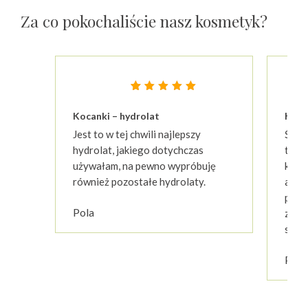
Za co pokochaliście nasz kosmetyk?
Oceniony
23
4.87
Kocanki – hydrolat
Koca
na 5 na
podstawie
Jest to w tej chwili najlepszy
Świet
ocen
klientów
hydrolat, jakiego dotychczas
twar
używałam, na pewno wypróbuję
krem
również pozostałe hydrolaty.
a dzi
pewna
Pola
złago
such
Paul