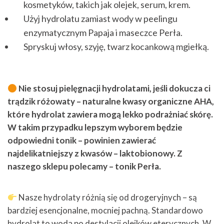
kosmetyków, takich jak olejek, serum, krem.
Użyj hydrolatu zamiast wody w
peelingu
enzymatycznym Papaja
i
maseczce Perła.
Spryskuj włosy, szyję, twarz kocankową mgiełką.
Nie stosuj pielęgnacji hydrolatami, jeśli dokucza ci
trądzik różowaty – naturalne kwasy organiczne AHA,
które hydrolat zawiera mogą lekko podrażniać skórę.
W takim przypadku lepszym wyborem będzie
odpowiedni tonik – powinien zawierać
najdelikatniejszy z kwasów – laktobionowy. Z
naszego sklepu polecamy –
tonik Perła
.
Nasze
hydrolaty
różnią się od drogeryjnych – są
bardziej esencjonalne, mocniej pachną. Standardowo
hydrolat to woda po destylacji olejków eterycznych. W