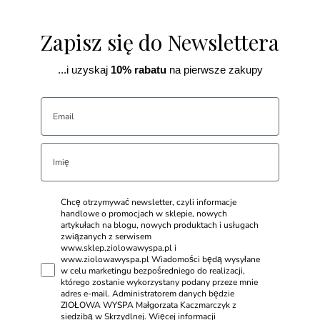
Zapisz się do Newslettera
...i uzyskaj
10% rabatu
na pierwsze zakupy
Chcę otrzymywać newsletter, czyli informacje
handlowe o promocjach w sklepie, nowych
artykułach na blogu, nowych produktach i usługach
związanych z serwisem
www.sklep.ziolowawyspa.pl i
www.ziolowawyspa.pl Wiadomości będą wysyłane
w celu marketingu bezpośredniego do realizacji,
którego zostanie wykorzystany podany przeze mnie
adres e-mail. Administratorem danych będzie
ZIOŁOWA WYSPA Małgorzata Kaczmarczyk z
siedzibą w Skrzydlnej. Więcej informacji