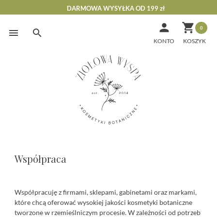
DARMOWA WYSYŁKA OD 199 zł


0
Skip
to
KONTO
content
Współpraca
Współpraca
⠀
Współpracuję z firmami, sklepami, gabinetami oraz markami,
które chcą oferować wysokiej jakości kosmetyki botaniczne
tworzone w rzemieślniczym procesie. W zależności od potrzeb